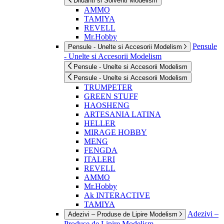
Diluanti si Solventi Modelism
AMMO
TAMIYA
REVELL
Mr.Hobby
Pensule
Pensule - Unelte si Accesorii Modelism
- Unelte si Accesorii Modelism
Pensule - Unelte si Accesorii Modelism
Pensule - Unelte si Accesorii Modelism
TRUMPETER
GREEN STUFF
HAOSHENG
ARTESANIA LATINA
HELLER
MIRAGE HOBBY
MENG
FENGDA
ITALERI
REVELL
AMMO
Mr.Hobby
Ak INTERACTIVE
TAMIYA
Adezivi –
Adezivi – Produse de Lipire Modelism
Produse de Lipire Modelism