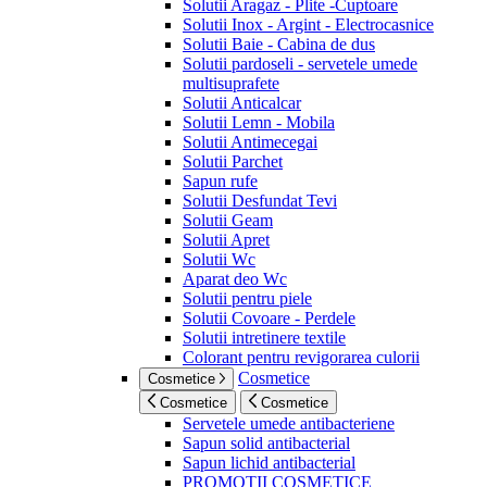
Solutii Aragaz - Plite -Cuptoare
Solutii Inox - Argint - Electrocasnice
Solutii Baie - Cabina de dus
Solutii pardoseli - servetele umede
multisuprafete
Solutii Anticalcar
Solutii Lemn - Mobila
Solutii Antimecegai
Solutii Parchet
Sapun rufe
Solutii Desfundat Tevi
Solutii Geam
Solutii Apret
Solutii Wc
Aparat deo Wc
Solutii pentru piele
Solutii Covoare - Perdele
Solutii intretinere textile
Colorant pentru revigorarea culorii
Cosmetice
Cosmetice
Cosmetice
Cosmetice
Servetele umede antibacteriene
Sapun solid antibacterial
Sapun lichid antibacterial
PROMOTII COSMETICE