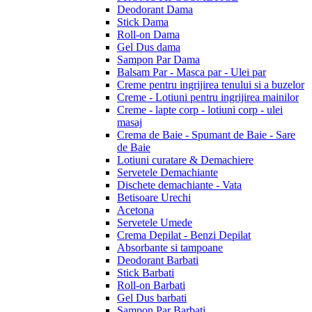
Deodorant Dama
Stick Dama
Roll-on Dama
Gel Dus dama
Sampon Par Dama
Balsam Par - Masca par - Ulei par
Creme pentru ingrijirea tenului si a buzelor
Creme - Lotiuni pentru ingrijirea mainilor
Creme - lapte corp - lotiuni corp - ulei
masaj
Crema de Baie - Spumant de Baie - Sare
de Baie
Lotiuni curatare & Demachiere
Servetele Demachiante
Dischete demachiante - Vata
Betisoare Urechi
Acetona
Servetele Umede
Crema Depilat - Benzi Depilat
Absorbante si tampoane
Deodorant Barbati
Stick Barbati
Roll-on Barbati
Gel Dus barbati
Sampon Par Barbati