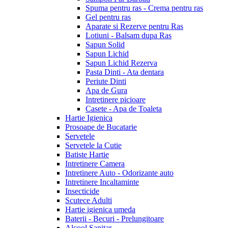
Spuma pentru ras - Crema pentru ras
Gel pentru ras
Aparate si Rezerve pentru Ras
Lotiuni - Balsam dupa Ras
Sapun Solid
Sapun Lichid
Sapun Lichid Rezerva
Pasta Dinti - Ata dentara
Periute Dinti
Apa de Gura
Intretinere picioare
Casete - Apa de Toaleta
Hartie Igienica
Prosoape de Bucatarie
Servetele
Servetele la Cutie
Batiste Hartie
Intretinere Camera
Intretinere Auto - Odorizante auto
Intretinere Incaltaminte
Insecticide
Scutece Adulti
Hartie igienica umeda
Baterii - Becuri - Prelungitoare
Alcool Sanitar