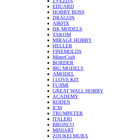
ZVEZDA
EDUARD
HOBBY BOSS
DRAGON
AIRFIX
HK MODELS
TAKOM
MIRAGE HOBBY
HELLER
FINEMOLDS
MisterCraft
BORDER
IBG MODELS
AMODEL
I LOVE KIT
FUJIMI
GREAT WALL HOBBY
ACADEMY
RODEN
ICM
TRUMPETER
ITALERI
BRONCO
MINIART
ZOUKEI MURA