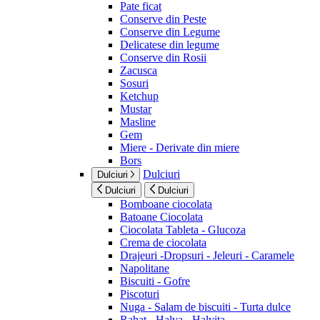
Pate ficat
Conserve din Peste
Conserve din Legume
Delicatese din legume
Conserve din Rosii
Zacusca
Sosuri
Ketchup
Mustar
Masline
Gem
Miere - Derivate din miere
Bors
Dulciuri
Dulciuri
Dulciuri
Dulciuri
Bomboane ciocolata
Batoane Ciocolata
Ciocolata Tableta - Glucoza
Crema de ciocolata
Drajeuri -Dropsuri - Jeleuri - Caramele
Napolitane
Biscuiti - Gofre
Piscoturi
Nuga - Salam de biscuiti - Turta dulce
Rahat - Halva - Halvita