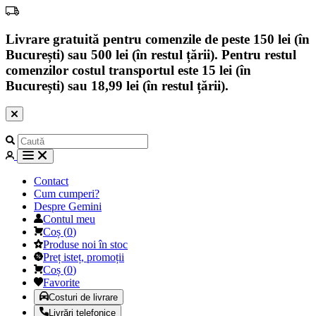
Livrare gratuită pentru comenzile de peste 150 lei (în
București) sau 500 lei (în restul țării). Pentru restul
comenzilor costul transportul este 15 lei (în
București) sau 18,99 lei (în restul țării).
Contact
Cum cumperi?
Despre Gemini
Contul meu
Coș
(
0
)
Produse noi în stoc
Preț isteț, promoții
Coș
(
0
)
Favorite
Costuri de livrare
Livrări telefonice