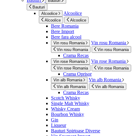
Bauturi
Bauturi
Bauturi
Alcoolice
Alcoolice
Alcoolice
Alcoolice
Bere Romania
Bere Import
Bere fara alcool
Vin rosu Romania
Vin rosu Romania
Vin rosu Romania
Vin rosu Romania
Crama Recas
Vin rose Romania
Vin rose Romania
Vin rose Romania
Vin rose Romania
Crama Oprisor
Vin alb Romania
Vin alb Romania
Vin alb Romania
Vin alb Romania
Crama Recas
Scotch Whisky
Single Malt Whisky
Whisky Cream
Bourbon Whisky
Gin
Liqueur
Bauturi Spirtoase Diverse