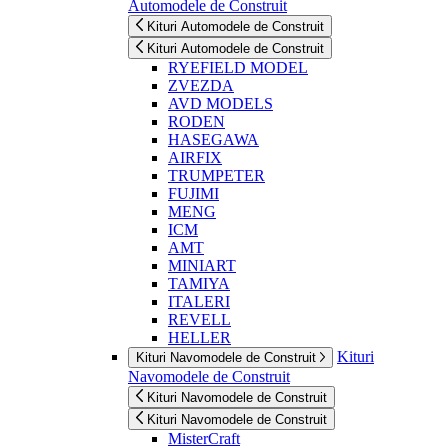
Automodele de Construit
Kituri Automodele de Construit
Kituri Automodele de Construit
RYEFIELD MODEL
ZVEZDA
AVD MODELS
RODEN
HASEGAWA
AIRFIX
TRUMPETER
FUJIMI
MENG
ICM
AMT
MINIART
TAMIYA
ITALERI
REVELL
HELLER
Kituri
Kituri Navomodele de Construit
Navomodele de Construit
Kituri Navomodele de Construit
Kituri Navomodele de Construit
MisterCraft