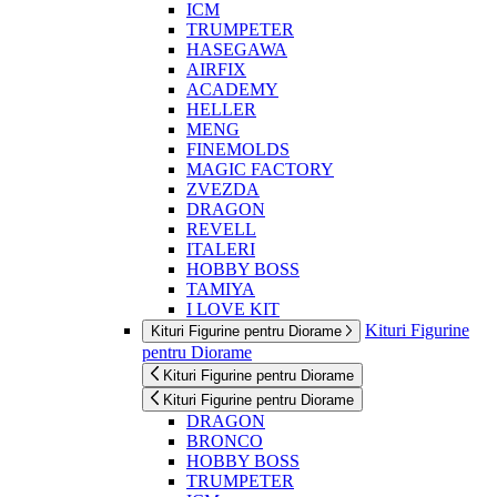
ICM
TRUMPETER
HASEGAWA
AIRFIX
ACADEMY
HELLER
MENG
FINEMOLDS
MAGIC FACTORY
ZVEZDA
DRAGON
REVELL
ITALERI
HOBBY BOSS
TAMIYA
I LOVE KIT
Kituri Figurine
Kituri Figurine pentru Diorame
pentru Diorame
Kituri Figurine pentru Diorame
Kituri Figurine pentru Diorame
DRAGON
BRONCO
HOBBY BOSS
TRUMPETER