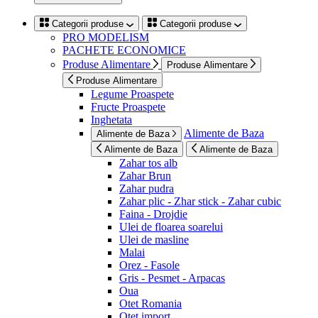
Categorii produse
Categorii produse
PRO MODELISM
PACHETE ECONOMICE
Produse Alimentare
Produse Alimentare
Produse Alimentare
Legume Proaspete
Fructe Proaspete
Inghetata
Alimente de Baza
Alimente de Baza
Alimente de Baza
Alimente de Baza
Zahar tos alb
Zahar Brun
Zahar pudra
Zahar plic - Zhar stick - Zahar cubic
Faina - Drojdie
Ulei de floarea soarelui
Ulei de masline
Malai
Orez - Fasole
Gris - Pesmet - Arpacas
Oua
Otet Romania
Otet import