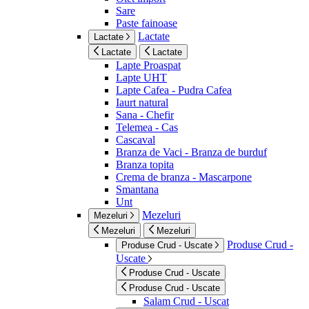
Sare
Paste fainoase
Lactate
Lactate
Lactate
Lactate
Lapte Proaspat
Lapte UHT
Lapte Cafea - Pudra Cafea
Iaurt natural
Sana - Chefir
Telemea - Cas
Cascaval
Branza de Vaci - Branza de burduf
Branza topita
Crema de branza - Mascarpone
Smantana
Unt
Mezeluri
Mezeluri
Mezeluri
Mezeluri
Produse Crud -
Produse Crud - Uscate
Uscate
Produse Crud - Uscate
Produse Crud - Uscate
Salam Crud - Uscat