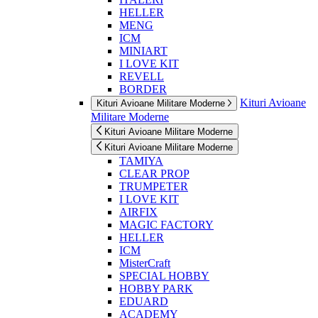
HELLER
MENG
ICM
MINIART
I LOVE KIT
REVELL
BORDER
Kituri Avioane
Kituri Avioane Militare Moderne
Militare Moderne
Kituri Avioane Militare Moderne
Kituri Avioane Militare Moderne
TAMIYA
CLEAR PROP
TRUMPETER
I LOVE KIT
AIRFIX
MAGIC FACTORY
HELLER
ICM
MisterCraft
SPECIAL HOBBY
HOBBY PARK
EDUARD
ACADEMY