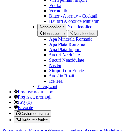
Vin Spumant Import
Vodka
Vermouth
Bitter - Aperitiv - Cocktail
Bauturi Alcoolice Miniaturi
Nonalcoolice
Nonalcoolice
Nonalcoolice
Nonalcoolice
Apa Minerala Romania
Apa Plata Romania
Apa Plata Import
Sucuri Acidulate
Sucuri Neacidulate
Nectar
Siropuri din Fructe
Suc din Rosii
Ice Tea
Energizant
Produse noi în stoc
Preț isteț, promoții
Coș
(
0
)
Favorite
Costuri de livrare
Livrări telefonice
Prima pagină
Modelism
Pensule - Unelte si Accesorii Modelism