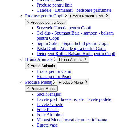
Produse pentru lipit
Candele - Lumanari - betisoare parfumate
Produse pentru Copii
Produse pentru Copii
Produse pentru Copii
Servetele Umede pentru Copii
Gel dus - Spumant Baie - sampon - balsam
pentru Copii
Sapun Solid - Sapun lichid pentru Copii
Pasta Dinti - Apa de gura pentru Copii
Detergent Rufe - Balsam Rufe pentru Copii
Hrana Animala
Hrana Animala
Hrana Animala
Hrana pentru Caini
Hrana pentru Pisici
Produse Menaj
Produse Menaj
Produse Menaj
Saci Menajeri
Lavete praf - lavete uscate - lavete podele
Lavete Umede
Folie Plastic
Folie Aluminiu
Manusi Menaj, masti de unica folosinta
Burete vase