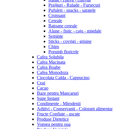
Prajituri - Rulade - Fursecuri
Pufuleti - snacks - saratele
Croissant
Cereale
Batoane cereale
Alune - fistic - caju - migdale
Seminte
Sticks - covrigi - grisine
Chips
Porumb floricele
Cafea Solubila
Cafea Macinata
Cafea Boabe
Cafea Monodoza
Ciocolata Calda - Cappucino
Ceai
Cacao
Baze pentru Mancaruri
Supe Instant
Condimente - Mirodenii
Aditivi - Conservanti - Colorant alimentar
Fructe Confiate - uscate
Produse Dietetice
Vopsea pentru oua