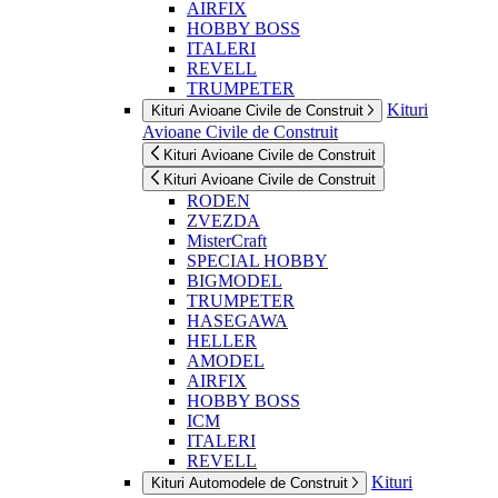
AIRFIX
HOBBY BOSS
ITALERI
REVELL
TRUMPETER
Kituri
Kituri Avioane Civile de Construit
Avioane Civile de Construit
Kituri Avioane Civile de Construit
Kituri Avioane Civile de Construit
RODEN
ZVEZDA
MisterCraft
SPECIAL HOBBY
BIGMODEL
TRUMPETER
HASEGAWA
HELLER
AMODEL
AIRFIX
HOBBY BOSS
ICM
ITALERI
REVELL
Kituri
Kituri Automodele de Construit