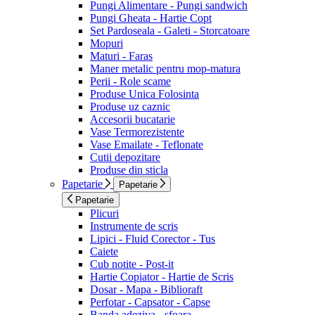
Pungi Alimentare - Pungi sandwich
Pungi Gheata - Hartie Copt
Set Pardoseala - Galeti - Storcatoare
Mopuri
Maturi - Faras
Maner metalic pentru mop-matura
Perii - Role scame
Produse Unica Folosinta
Produse uz caznic
Accesorii bucatarie
Vase Termorezistente
Vase Emailate - Teflonate
Cutii depozitare
Produse din sticla
Papetarie
Papetarie
Papetarie
Plicuri
Instrumente de scris
Lipici - Fluid Corector - Tus
Caiete
Cub notite - Post-it
Hartie Copiator - Hartie de Scris
Dosar - Mapa - Biblioraft
Perfotar - Capsator - Capse
Banda adeziva - sfoara