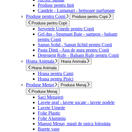
Produse pentru lipit
Candele - Lumanari - betisoare parfumate
Produse pentru Copii
Produse pentru Copii
Produse pentru Copii
Servetele Umede pentru Copii
Gel dus - Spumant Baie - sampon - balsam
pentru Copii
Sapun Solid - Sapun lichid pentru Copii
Pasta Dinti - Apa de gura pentru Copii
Detergent Rufe - Balsam Rufe pentru Copii
Hrana Animala
Hrana Animala
Hrana Animala
Hrana pentru Caini
Hrana pentru Pisici
Produse Menaj
Produse Menaj
Produse Menaj
Saci Menajeri
Lavete praf - lavete uscate - lavete podele
Lavete Umede
Folie Plastic
Folie Aluminiu
Manusi Menaj, masti de unica folosinta
Burete vase