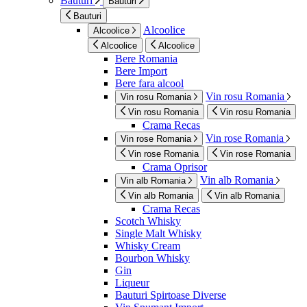
Bauturi
Bauturi
Bauturi
Alcoolice
Alcoolice
Alcoolice
Alcoolice
Bere Romania
Bere Import
Bere fara alcool
Vin rosu Romania
Vin rosu Romania
Vin rosu Romania
Vin rosu Romania
Crama Recas
Vin rose Romania
Vin rose Romania
Vin rose Romania
Vin rose Romania
Crama Oprisor
Vin alb Romania
Vin alb Romania
Vin alb Romania
Vin alb Romania
Crama Recas
Scotch Whisky
Single Malt Whisky
Whisky Cream
Bourbon Whisky
Gin
Liqueur
Bauturi Spirtoase Diverse