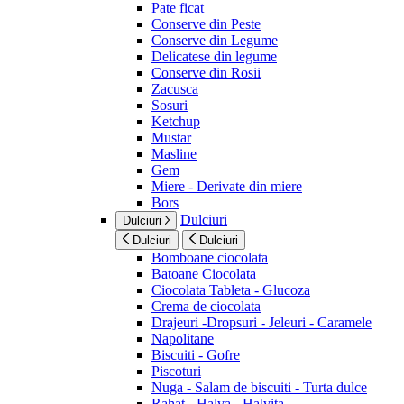
Pate ficat
Conserve din Peste
Conserve din Legume
Delicatese din legume
Conserve din Rosii
Zacusca
Sosuri
Ketchup
Mustar
Masline
Gem
Miere - Derivate din miere
Bors
Dulciuri
Dulciuri
Dulciuri
Dulciuri
Bomboane ciocolata
Batoane Ciocolata
Ciocolata Tableta - Glucoza
Crema de ciocolata
Drajeuri -Dropsuri - Jeleuri - Caramele
Napolitane
Biscuiti - Gofre
Piscoturi
Nuga - Salam de biscuiti - Turta dulce
Rahat - Halva - Halvita