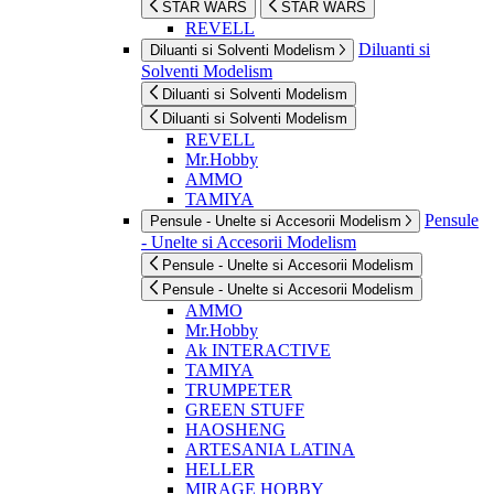
STAR WARS
STAR WARS
REVELL
Diluanti si
Diluanti si Solventi Modelism
Solventi Modelism
Diluanti si Solventi Modelism
Diluanti si Solventi Modelism
REVELL
Mr.Hobby
AMMO
TAMIYA
Pensule
Pensule - Unelte si Accesorii Modelism
- Unelte si Accesorii Modelism
Pensule - Unelte si Accesorii Modelism
Pensule - Unelte si Accesorii Modelism
AMMO
Mr.Hobby
Ak INTERACTIVE
TAMIYA
TRUMPETER
GREEN STUFF
HAOSHENG
ARTESANIA LATINA
HELLER
MIRAGE HOBBY