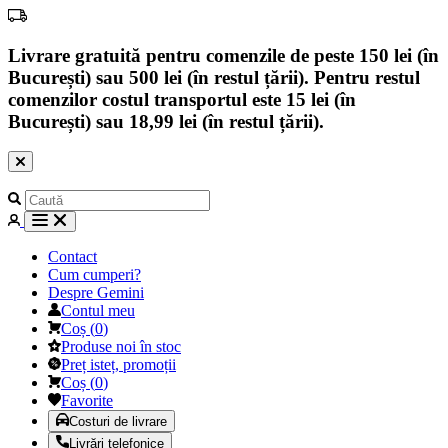
Livrare gratuită pentru comenzile de peste 150 lei (în
București) sau 500 lei (în restul țării). Pentru restul
comenzilor costul transportul este 15 lei (în
București) sau 18,99 lei (în restul țării).
Contact
Cum cumperi?
Despre Gemini
Contul meu
Coș
(
0
)
Produse noi în stoc
Preț isteț, promoții
Coș
(
0
)
Favorite
Costuri de livrare
Livrări telefonice