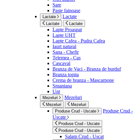
Sare
Paste fainoase
Lactate
Lactate
Lactate
Lactate
Lapte Proaspat
Lapte UHT
Lapte Cafea - Pudra Cafea
Iaurt natural
Sana - Chefir
Telemea - Cas
Cascaval
Branza de Vaci - Branza de burduf
Branza topita
Crema de branza - Mascarpone
Smantana
Unt
Mezeluri
Mezeluri
Mezeluri
Mezeluri
Produse Crud -
Produse Crud - Uscate
Uscate
Produse Crud - Uscate
Produse Crud - Uscate
Salam Crud - Uscat