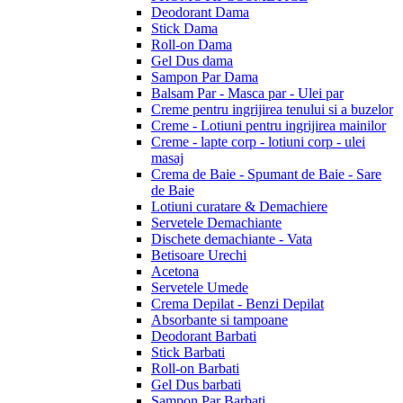
Deodorant Dama
Stick Dama
Roll-on Dama
Gel Dus dama
Sampon Par Dama
Balsam Par - Masca par - Ulei par
Creme pentru ingrijirea tenului si a buzelor
Creme - Lotiuni pentru ingrijirea mainilor
Creme - lapte corp - lotiuni corp - ulei
masaj
Crema de Baie - Spumant de Baie - Sare
de Baie
Lotiuni curatare & Demachiere
Servetele Demachiante
Dischete demachiante - Vata
Betisoare Urechi
Acetona
Servetele Umede
Crema Depilat - Benzi Depilat
Absorbante si tampoane
Deodorant Barbati
Stick Barbati
Roll-on Barbati
Gel Dus barbati
Sampon Par Barbati