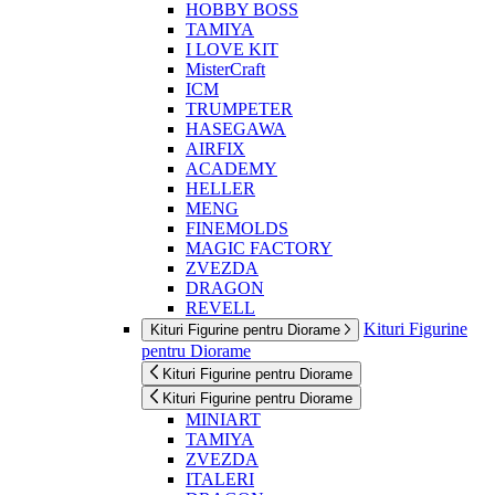
HOBBY BOSS
TAMIYA
I LOVE KIT
MisterCraft
ICM
TRUMPETER
HASEGAWA
AIRFIX
ACADEMY
HELLER
MENG
FINEMOLDS
MAGIC FACTORY
ZVEZDA
DRAGON
REVELL
Kituri Figurine
Kituri Figurine pentru Diorame
pentru Diorame
Kituri Figurine pentru Diorame
Kituri Figurine pentru Diorame
MINIART
TAMIYA
ZVEZDA
ITALERI