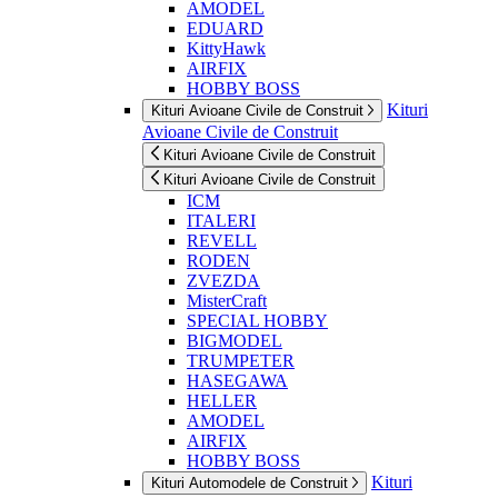
AMODEL
EDUARD
KittyHawk
AIRFIX
HOBBY BOSS
Kituri
Kituri Avioane Civile de Construit
Avioane Civile de Construit
Kituri Avioane Civile de Construit
Kituri Avioane Civile de Construit
ICM
ITALERI
REVELL
RODEN
ZVEZDA
MisterCraft
SPECIAL HOBBY
BIGMODEL
TRUMPETER
HASEGAWA
HELLER
AMODEL
AIRFIX
HOBBY BOSS
Kituri
Kituri Automodele de Construit