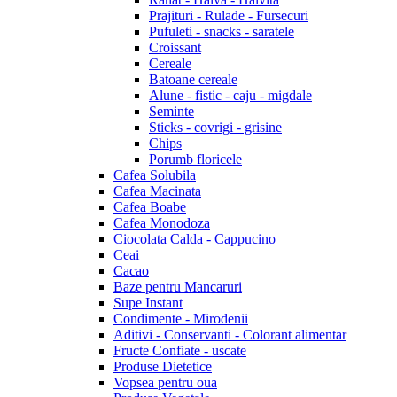
Prajituri - Rulade - Fursecuri
Pufuleti - snacks - saratele
Croissant
Cereale
Batoane cereale
Alune - fistic - caju - migdale
Seminte
Sticks - covrigi - grisine
Chips
Porumb floricele
Cafea Solubila
Cafea Macinata
Cafea Boabe
Cafea Monodoza
Ciocolata Calda - Cappucino
Ceai
Cacao
Baze pentru Mancaruri
Supe Instant
Condimente - Mirodenii
Aditivi - Conservanti - Colorant alimentar
Fructe Confiate - uscate
Produse Dietetice
Vopsea pentru oua