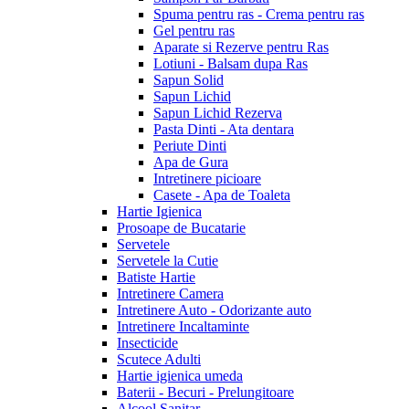
Spuma pentru ras - Crema pentru ras
Gel pentru ras
Aparate si Rezerve pentru Ras
Lotiuni - Balsam dupa Ras
Sapun Solid
Sapun Lichid
Sapun Lichid Rezerva
Pasta Dinti - Ata dentara
Periute Dinti
Apa de Gura
Intretinere picioare
Casete - Apa de Toaleta
Hartie Igienica
Prosoape de Bucatarie
Servetele
Servetele la Cutie
Batiste Hartie
Intretinere Camera
Intretinere Auto - Odorizante auto
Intretinere Incaltaminte
Insecticide
Scutece Adulti
Hartie igienica umeda
Baterii - Becuri - Prelungitoare
Alcool Sanitar