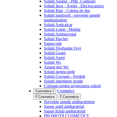
Solutii Aragaz - Plite -Cuptoare
Solutii Inox - Argint - Electrocasnice
Solutii Baie - Cabina de dus
Solutii pardoseli - servetele umede
multisuprafete
Solutii Anticalcar
Solutii Lemn - Mobila
Solutii Antimecegai
Solutii Parchet
Sapun rufe
Solutii Desfundat Tevi
Solutii Geam
Solutii Apret
Solutii Wc
Aparat deo Wc
Solutii pentru piele
Solutii Covoare - Perdele
Solutii intretinere textile
Colorant pentru revigorarea culorii
Cosmetice
Cosmetice
Cosmetice
Cosmetice
Servetele umede antibacteriene
Sapun solid antibacterial
Sapun lichid antibacterial
PROMOTII COSMETICE