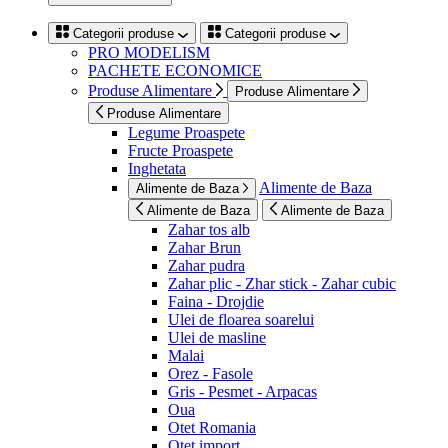
Categorii produse
Categorii produse
PRO MODELISM
PACHETE ECONOMICE
Produse Alimentare
Produse Alimentare
Produse Alimentare
Legume Proaspete
Fructe Proaspete
Inghetata
Alimente de Baza
Alimente de Baza
Alimente de Baza
Alimente de Baza
Zahar tos alb
Zahar Brun
Zahar pudra
Zahar plic - Zhar stick - Zahar cubic
Faina - Drojdie
Ulei de floarea soarelui
Ulei de masline
Malai
Orez - Fasole
Gris - Pesmet - Arpacas
Oua
Otet Romania
Otet import