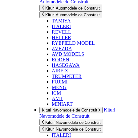
Automodele de Construit
Kituri Automodele de Construit
Kituri Automodele de Construit
TAMIYA
ITALERI
REVELL
HELLER
RYEFIELD MODEL
ZVEZDA
AVD MODELS
RODEN
HASEGAWA
AIRFIX
TRUMPETER
FUJIMI
MENG
ICM
AMT
MINIART
Kituri
Kituri Navomodele de Construit
Navomodele de Construit
Kituri Navomodele de Construit
Kituri Navomodele de Construit
ITALERI