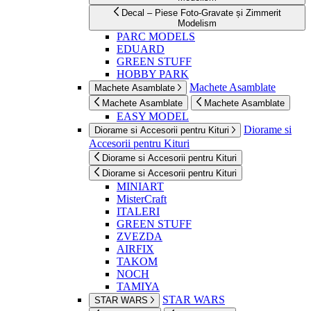
Decal – Piese Foto-Gravate și Zimmerit
Modelism
PARC MODELS
EDUARD
GREEN STUFF
HOBBY PARK
Machete Asamblate
Machete Asamblate
Machete Asamblate
Machete Asamblate
EASY MODEL
Diorame si
Diorame si Accesorii pentru Kituri
Accesorii pentru Kituri
Diorame si Accesorii pentru Kituri
Diorame si Accesorii pentru Kituri
MINIART
MisterCraft
ITALERI
GREEN STUFF
ZVEZDA
AIRFIX
TAKOM
NOCH
TAMIYA
STAR WARS
STAR WARS