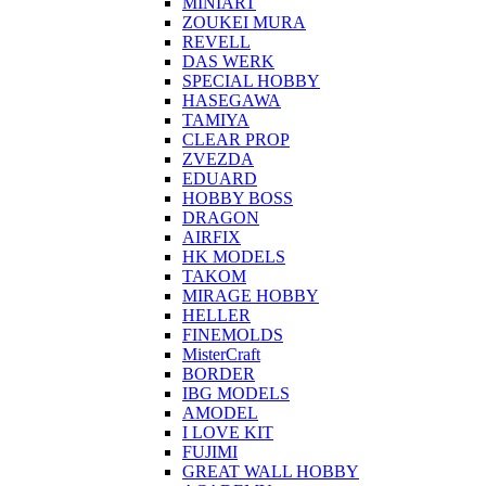
MINIART
ZOUKEI MURA
REVELL
DAS WERK
SPECIAL HOBBY
HASEGAWA
TAMIYA
CLEAR PROP
ZVEZDA
EDUARD
HOBBY BOSS
DRAGON
AIRFIX
HK MODELS
TAKOM
MIRAGE HOBBY
HELLER
FINEMOLDS
MisterCraft
BORDER
IBG MODELS
AMODEL
I LOVE KIT
FUJIMI
GREAT WALL HOBBY