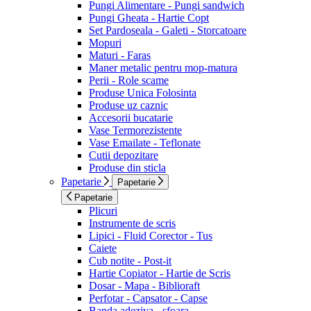
Pungi Alimentare - Pungi sandwich
Pungi Gheata - Hartie Copt
Set Pardoseala - Galeti - Storcatoare
Mopuri
Maturi - Faras
Maner metalic pentru mop-matura
Perii - Role scame
Produse Unica Folosinta
Produse uz caznic
Accesorii bucatarie
Vase Termorezistente
Vase Emailate - Teflonate
Cutii depozitare
Produse din sticla
Papetarie
Papetarie
Papetarie
Plicuri
Instrumente de scris
Lipici - Fluid Corector - Tus
Caiete
Cub notite - Post-it
Hartie Copiator - Hartie de Scris
Dosar - Mapa - Biblioraft
Perfotar - Capsator - Capse
Banda adeziva - sfoara