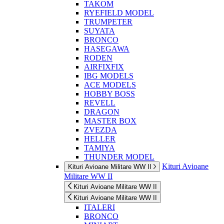
TAKOM
RYEFIELD MODEL
TRUMPETER
SUYATA
BRONCO
HASEGAWA
RODEN
AIRFIXFIX
IBG MODELS
ACE MODELS
HOBBY BOSS
REVELL
DRAGON
MASTER BOX
ZVEZDA
HELLER
TAMIYA
THUNDER MODEL
Kituri Avioane
Kituri Avioane Militare WW II
Militare WW II
Kituri Avioane Militare WW II
Kituri Avioane Militare WW II
ITALERI
BRONCO