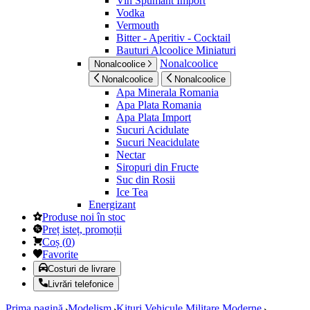
Vin Spumant Import
Vodka
Vermouth
Bitter - Aperitiv - Cocktail
Bauturi Alcoolice Miniaturi
Nonalcoolice
Nonalcoolice
Nonalcoolice
Nonalcoolice
Apa Minerala Romania
Apa Plata Romania
Apa Plata Import
Sucuri Acidulate
Sucuri Neacidulate
Nectar
Siropuri din Fructe
Suc din Rosii
Ice Tea
Energizant
Produse noi în stoc
Preț isteț, promoții
Coș
(
0
)
Favorite
Costuri de livrare
Livrări telefonice
Prima pagină
Modelism
Kituri Vehicule Militare Moderne