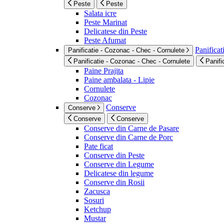
Peste
Peste
Salata icre
Peste Marinat
Delicatese din Peste
Peste Afumat
Panificat
Panificatie - Cozonac - Chec - Cornulete
Panificatie - Cozonac - Chec - Cornulete
Panifi
Paine Prajita
Paine ambalata - Lipie
Cornulete
Cozonac
Conserve
Conserve
Conserve
Conserve
Conserve din Carne de Pasare
Conserve din Carne de Porc
Pate ficat
Conserve din Peste
Conserve din Legume
Delicatese din legume
Conserve din Rosii
Zacusca
Sosuri
Ketchup
Mustar