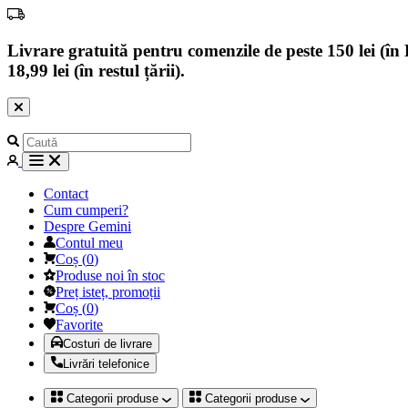
Livrare gratuită pentru comenzile de peste 150 lei (în B
18,99 lei (în restul țării).
Contact
Cum cumperi?
Despre Gemini
Contul meu
Coș
(
0
)
Produse noi în stoc
Preț isteț, promoții
Coș
(
0
)
Favorite
Costuri de livrare
Livrări telefonice
Categorii produse
Categorii produse