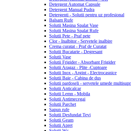
Detergent Automat Capsule
Detergent Manual Pudra
Detergenti - Solutii pentru uz profesional
Balsam Rufe
Solutii Masina Spalat Vase
Solutii Masina Spalat Rufe
Solutii Pete - Praf pete
Clor - Inalbitor - Servetele inalbire
Crema curatat - Praf de Curatat
Solutii Bucatarie - Degresant
Solutii Vase
Solutii Frigider - Absorbant Frigider
Solutii Aragaz - Plite -Cuptoare
Solutii Inox - Argint - Electrocasnice
Solutii Baie - Cabina de dus
Solutii pardoseli - servetele umede multisupr
Solutii Anticalcar
Solutii Lemn - Mobila
Solutii Antimecegai
Solutii Parchet
Sapun rufe
Solutii Desfundat Tevi
Solutii Geam
Solutii Apret
Solutii Wc