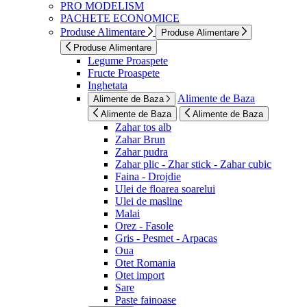
PRO MODELISM
PACHETE ECONOMICE
Produse Alimentare
Produse Alimentare
Produse Alimentare
Legume Proaspete
Fructe Proaspete
Inghetata
Alimente de Baza
Alimente de Baza
Alimente de Baza
Alimente de Baza
Zahar tos alb
Zahar Brun
Zahar pudra
Zahar plic - Zhar stick - Zahar cubic
Faina - Drojdie
Ulei de floarea soarelui
Ulei de masline
Malai
Orez - Fasole
Gris - Pesmet - Arpacas
Oua
Otet Romania
Otet import
Sare
Paste fainoase