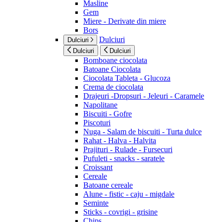
Masline
Gem
Miere - Derivate din miere
Bors
Dulciuri
Dulciuri
Dulciuri
Dulciuri
Bomboane ciocolata
Batoane Ciocolata
Ciocolata Tableta - Glucoza
Crema de ciocolata
Drajeuri -Dropsuri - Jeleuri - Caramele
Napolitane
Biscuiti - Gofre
Piscoturi
Nuga - Salam de biscuiti - Turta dulce
Rahat - Halva - Halvita
Prajituri - Rulade - Fursecuri
Pufuleti - snacks - saratele
Croissant
Cereale
Batoane cereale
Alune - fistic - caju - migdale
Seminte
Sticks - covrigi - grisine
Chips