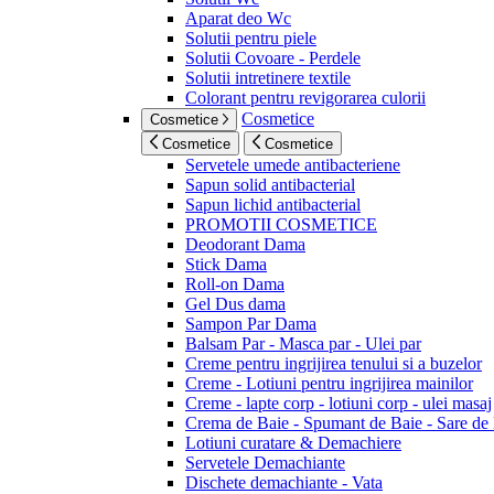
Aparat deo Wc
Solutii pentru piele
Solutii Covoare - Perdele
Solutii intretinere textile
Colorant pentru revigorarea culorii
Cosmetice
Cosmetice
Cosmetice
Cosmetice
Servetele umede antibacteriene
Sapun solid antibacterial
Sapun lichid antibacterial
PROMOTII COSMETICE
Deodorant Dama
Stick Dama
Roll-on Dama
Gel Dus dama
Sampon Par Dama
Balsam Par - Masca par - Ulei par
Creme pentru ingrijirea tenului si a buzelor
Creme - Lotiuni pentru ingrijirea mainilor
Creme - lapte corp - lotiuni corp - ulei masaj
Crema de Baie - Spumant de Baie - Sare de
Lotiuni curatare & Demachiere
Servetele Demachiante
Dischete demachiante - Vata