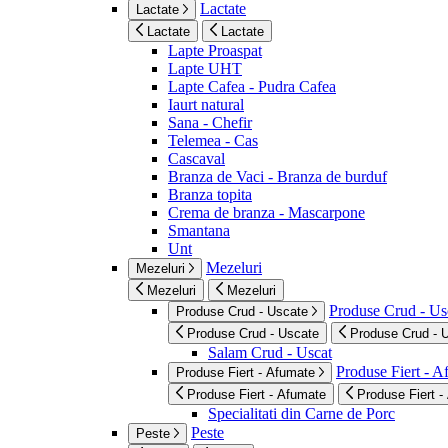
Lactate
Lactate
Lactate
Lactate
Lapte Proaspat
Lapte UHT
Lapte Cafea - Pudra Cafea
Iaurt natural
Sana - Chefir
Telemea - Cas
Cascaval
Branza de Vaci - Branza de burduf
Branza topita
Crema de branza - Mascarpone
Smantana
Unt
Mezeluri
Mezeluri
Mezeluri
Mezeluri
Produse Crud - Us
Produse Crud - Uscate
Produse Crud - Uscate
Produse Crud - 
Salam Crud - Uscat
Produse Fiert - 
Produse Fiert - Afumate
Produse Fiert - Afumate
Produse Fiert -
Specialitati din Carne de Porc
Peste
Peste