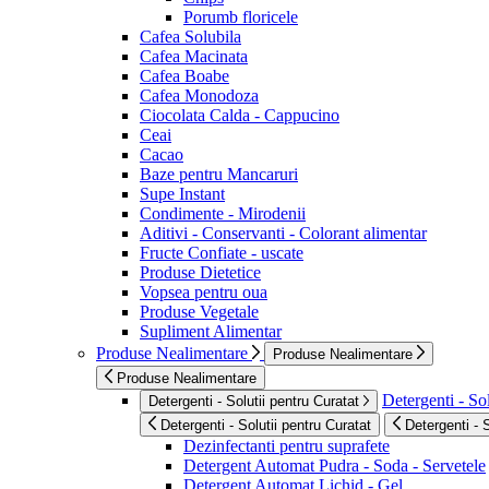
Porumb floricele
Cafea Solubila
Cafea Macinata
Cafea Boabe
Cafea Monodoza
Ciocolata Calda - Cappucino
Ceai
Cacao
Baze pentru Mancaruri
Supe Instant
Condimente - Mirodenii
Aditivi - Conservanti - Colorant alimentar
Fructe Confiate - uscate
Produse Dietetice
Vopsea pentru oua
Produse Vegetale
Supliment Alimentar
Produse Nealimentare
Produse Nealimentare
Produse Nealimentare
Detergenti - Sol
Detergenti - Solutii pentru Curatat
Detergenti - Solutii pentru Curatat
Detergenti - 
Dezinfectanti pentru suprafete
Detergent Automat Pudra - Soda - Servetele
Detergent Automat Lichid - Gel