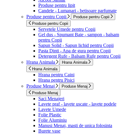
Produse pentru lipit
Candele - Lumanari - betisoare parfumate
Produse pentru Copii
Produse pentru Copii
Produse pentru Copii
Servetele Umede pentru Copii
Gel dus - Spumant Baie - sampon - balsam
pentru Copii
Sapun Solid - Sapun lichid pentru Copii
Pasta Dinti - Apa de gura pentru Copii
Detergent Rufe - Balsam Rufe pentru Copii
Hrana Animala
Hrana Animala
Hrana Animala
Hrana pentru Caini
Hrana pentru Pisici
Produse Menaj
Produse Menaj
Produse Menaj
Saci Menajeri
Lavete praf - lavete uscate - lavete podele
Lavete Umede
Folie Plastic
Folie Aluminiu
Manusi Menaj, masti de unica folosinta
Burete vase