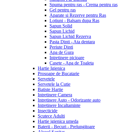
Spuma pentru ras - Crema pentru ras
Gel pentru ras
Aparate si Rezerve pentru Ras
Lotiuni - Balsam dupa Ras
Sapun Solid
Sapun Lichid
Sapun Lichid Rezerva
Pasta Dinti - Ata dentara
Periute Dinti
Apa de Gura
Intretinere picioare
Casete - Apa de Toaleta
Hartie Igienica
Prosoape de Bucatarie
Servetele
Servetele la Cutie
Batiste Hartie
Intretinere Camera
Intretinere Auto - Odorizante auto
Intretinere Incaltaminte
Insecticide
Scutece Adulti
Hartie igienica umeda
Baterii - Becuri - Prelungitoare
Alcool Sanitar