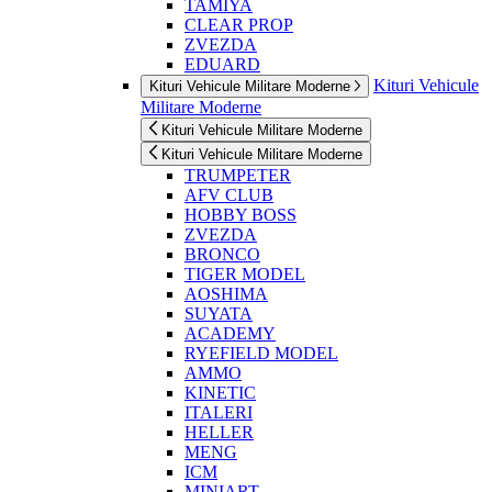
TAMIYA
CLEAR PROP
ZVEZDA
EDUARD
Kituri Vehicule
Kituri Vehicule Militare Moderne
Militare Moderne
Kituri Vehicule Militare Moderne
Kituri Vehicule Militare Moderne
TRUMPETER
AFV CLUB
HOBBY BOSS
ZVEZDA
BRONCO
TIGER MODEL
AOSHIMA
SUYATA
ACADEMY
RYEFIELD MODEL
AMMO
KINETIC
ITALERI
HELLER
MENG
ICM
MINIART