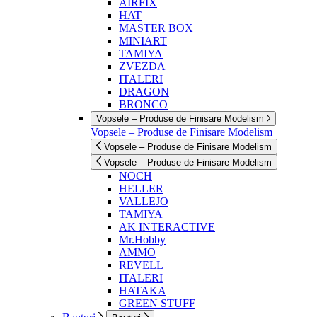
AIRFIX
HAT
MASTER BOX
MINIART
TAMIYA
ZVEZDA
ITALERI
DRAGON
BRONCO
Vopsele – Produse de Finisare Modelism
Vopsele – Produse de Finisare Modelism
Vopsele – Produse de Finisare Modelism
Vopsele – Produse de Finisare Modelism
NOCH
HELLER
VALLEJO
TAMIYA
AK INTERACTIVE
Mr.Hobby
AMMO
REVELL
ITALERI
HATAKA
GREEN STUFF