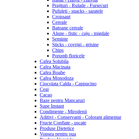
Prajituri - Rulade - Fursecuri
Pufuleti - snacks - saratele
Croissant
Cereale
Batoane cereale
Alune - fistic - caju - migdale
Seminte
Sticks - covrigi - grisine
Chips
Porumb floricele
Cafea Solubila
Cafea Macinata
Cafea Boabe
Cafea Monodoza
Ciocolata Calda - Cappucino
Ceai
Cacao
Baze pentru Mancaruri
Supe Instant
Condimente - Mirodenii
Aditivi - Conservanti - Colorant alimentar
Fructe Confiate - uscate
Produse Dietetice
Vopsea pentru oua