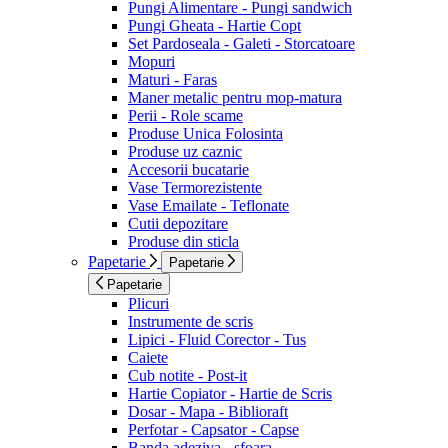
Pungi Alimentare - Pungi sandwich
Pungi Gheata - Hartie Copt
Set Pardoseala - Galeti - Storcatoare
Mopuri
Maturi - Faras
Maner metalic pentru mop-matura
Perii - Role scame
Produse Unica Folosinta
Produse uz caznic
Accesorii bucatarie
Vase Termorezistente
Vase Emailate - Teflonate
Cutii depozitare
Produse din sticla
Papetarie
Papetarie
Papetarie
Plicuri
Instrumente de scris
Lipici - Fluid Corector - Tus
Caiete
Cub notite - Post-it
Hartie Copiator - Hartie de Scris
Dosar - Mapa - Biblioraft
Perfotar - Capsator - Capse
Banda adeziva - sfoara