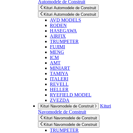
Automodele de Construit
Kituri Automodele de Construit
Kituri Automodele de Construit
AVD MODELS
RODEN
HASEGAWA
AIRFIX
TRUMPETER
FUJIMI
MENG
ICM
AMT
MINIART
TAMIYA
ITALERI
REVELL
HELLER
RYEFIELD MODEL
ZVEZDA
Kituri
Kituri Navomodele de Construit
Navomodele de Construit
Kituri Navomodele de Construit
Kituri Navomodele de Construit
TRUMPETER