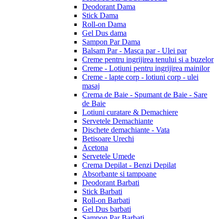
Deodorant Dama
Stick Dama
Roll-on Dama
Gel Dus dama
Sampon Par Dama
Balsam Par - Masca par - Ulei par
Creme pentru ingrijirea tenului si a buzelor
Creme - Lotiuni pentru ingrijirea mainilor
Creme - lapte corp - lotiuni corp - ulei
masaj
Crema de Baie - Spumant de Baie - Sare
de Baie
Lotiuni curatare & Demachiere
Servetele Demachiante
Dischete demachiante - Vata
Betisoare Urechi
Acetona
Servetele Umede
Crema Depilat - Benzi Depilat
Absorbante si tampoane
Deodorant Barbati
Stick Barbati
Roll-on Barbati
Gel Dus barbati
Sampon Par Barbati