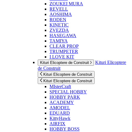
ZOUKEI MURA
REVELL
AOSHIMA
RODEN
KINETIC
ZVEZDA
HASEGAWA
TAMIYA
CLEAR PROP
TRUMPETER
I LOVE KIT
Kituri Elicoptere
Kituri Elicoptere de Construit
de Construit
Kituri Elicoptere de Construit
Kituri Elicoptere de Construit
MIsterCraft
SPECIAL HOBBY
HOBBY PARK
ACADEMY
AMODEL
EDUARD
KittyHawk
AIRFIX
HOBBY BOSS