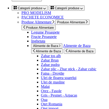
Categorii produse
Categorii produse
PRO MODELISM
PACHETE ECONOMICE
Produse Alimentare
Produse Alimentare
Produse Alimentare
Legume Proaspete
Fructe Proaspete
Inghetata
Alimente de Baza
Alimente de Baza
Alimente de Baza
Alimente de Baza
Zahar tos alb
Zahar Brun
Zahar pudra
Zahar plic - Zhar stick - Zahar cubic
Faina - Drojdie
Ulei de floarea soarelui
Ulei de masline
Malai
Orez - Fasole
Gris - Pesmet - Arpacas
Oua
Otet Romania
Otet import