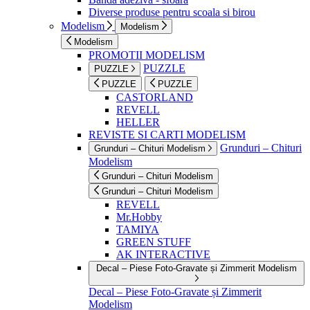
Diverse produse pentru scoala si birou
Modelism
Modelism
Modelism
PROMOTII MODELISM
PUZZLE
PUZZLE
PUZZLE
PUZZLE
CASTORLAND
REVELL
HELLER
REVISTE SI CARTI MODELISM
Grunduri – Chituri
Grunduri – Chituri Modelism
Modelism
Grunduri – Chituri Modelism
Grunduri – Chituri Modelism
REVELL
Mr.Hobby
TAMIYA
GREEN STUFF
AK INTERACTIVE
Decal – Piese Foto-Gravate și Zimmerit Modelism
Decal – Piese Foto-Gravate și Zimmerit
Modelism