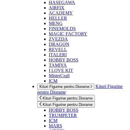
HASEGAWA
AIRFIX
ACADEMY
HELLER
MENG
FINEMOLDS
MAGIC FACTORY
ZVEZDA
DRAGON
REVELL
ITALERI
HOBBY BOSS
TAMIYA
I LOVE KIT
MisterCraft
ICM
Kituri Figurine
Kituri Figurine pentru Diorame
pentru Diorame
Kituri Figurine pentru Diorame
Kituri Figurine pentru Diorame
HOBBY BOSS
TRUMPETER
ICM
MARS