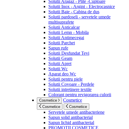
Solutii Aragaz - Plite -Cuptoare
Solutii Inox - Argint - Electrocasnice
Solutii Baie - Cabina de dus
Solutii pardoseli - servetele umede
multisuprafete
Solutii Anticalcar
Solutii Lemn - Mobila
Solutii Antimecegai
Solutii Parchet
Sapun rufe
Solutii Desfundat Tevi
Solutii Geam
Solutii Apret
Solutii Wc
Aparat deo Wc
Solutii pentru piele
Solutii Covoare - Perdele
Solutii intretinere textile
Colorant pentru revigorarea culorii
Cosmetice
Cosmetice
Cosmetice
Cosmetice
Servetele umede antibacteriene
Sapun solid antibacterial
Sapun lichid antibacterial
PROMOTII COSMETICE