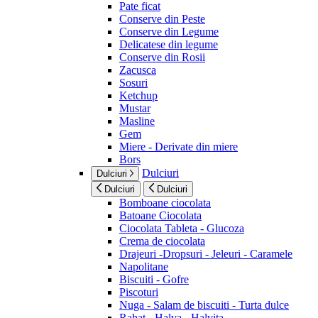
Pate ficat
Conserve din Peste
Conserve din Legume
Delicatese din legume
Conserve din Rosii
Zacusca
Sosuri
Ketchup
Mustar
Masline
Gem
Miere - Derivate din miere
Bors
Dulciuri
Dulciuri
Dulciuri
Dulciuri
Bomboane ciocolata
Batoane Ciocolata
Ciocolata Tableta - Glucoza
Crema de ciocolata
Drajeuri -Dropsuri - Jeleuri - Caramele
Napolitane
Biscuiti - Gofre
Piscoturi
Nuga - Salam de biscuiti - Turta dulce
Rahat - Halva - Halvita