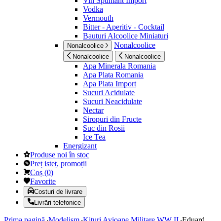
Vin Spumant Import
Vodka
Vermouth
Bitter - Aperitiv - Cocktail
Bauturi Alcoolice Miniaturi
Nonalcoolice
Nonalcoolice
Nonalcoolice
Nonalcoolice
Apa Minerala Romania
Apa Plata Romania
Apa Plata Import
Sucuri Acidulate
Sucuri Neacidulate
Nectar
Siropuri din Fructe
Suc din Rosii
Ice Tea
Energizant
Produse noi în stoc
Preț isteț, promoții
Coș
(
0
)
Favorite
Costuri de livrare
Livrări telefonice
Prima pagină
Modelism
Kituri Avioane Militare WW II
Eduard