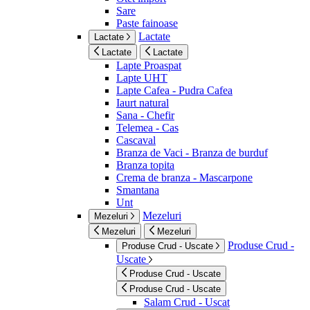
Sare
Paste fainoase
Lactate
Lactate
Lactate
Lactate
Lapte Proaspat
Lapte UHT
Lapte Cafea - Pudra Cafea
Iaurt natural
Sana - Chefir
Telemea - Cas
Cascaval
Branza de Vaci - Branza de burduf
Branza topita
Crema de branza - Mascarpone
Smantana
Unt
Mezeluri
Mezeluri
Mezeluri
Mezeluri
Produse Crud -
Produse Crud - Uscate
Uscate
Produse Crud - Uscate
Produse Crud - Uscate
Salam Crud - Uscat