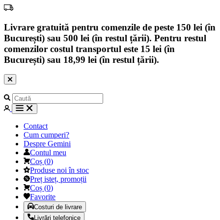
Livrare gratuită pentru comenzile de peste 150 lei (în
București) sau 500 lei (în restul țării). Pentru restul
comenzilor costul transportul este 15 lei (în
București) sau 18,99 lei (în restul țării).
Contact
Cum cumperi?
Despre Gemini
Contul meu
Coș
(
0
)
Produse noi în stoc
Preț isteț, promoții
Coș
(
0
)
Favorite
Costuri de livrare
Livrări telefonice