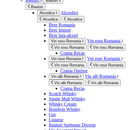
Bauturi
Bauturi
Bauturi
Alcoolice
Alcoolice
Alcoolice
Alcoolice
Bere Romania
Bere Import
Bere fara alcool
Vin rosu Romania
Vin rosu Romania
Vin rosu Romania
Vin rosu Romania
Crama Recas
Vin rose Romania
Vin rose Romania
Vin rose Romania
Vin rose Romania
Crama Oprisor
Vin alb Romania
Vin alb Romania
Vin alb Romania
Vin alb Romania
Crama Recas
Scotch Whisky
Single Malt Whisky
Whisky Cream
Bourbon Whisky
Gin
Liqueur
Bauturi Spirtoase Diverse