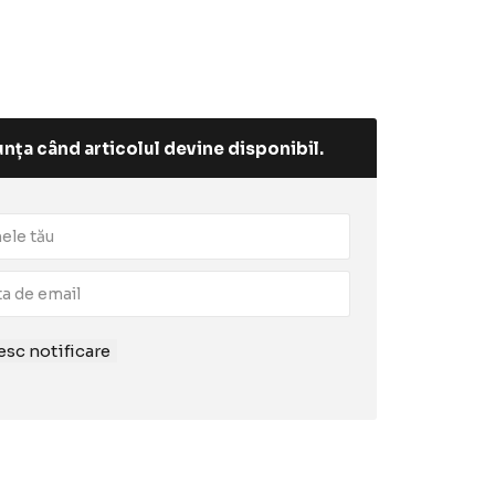
nța când articolul devine disponibil.
sc notificare