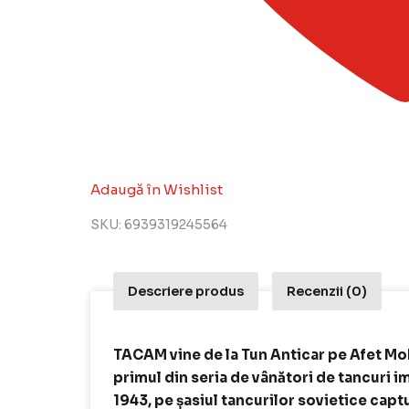
Adaugă în Wishlist
SKU:
6939319245564
Descriere produs
Recenzii (0)
TACAM vine de la Tun Anticar pe Afet Mo
primul din seria de vânători de tancuri i
1943, pe șasiul tancurilor sovietice cap