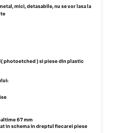
tal, mici, detasabile, nu se vor lasa la
ite
l( photoetched ) si piese din plastic
lui:
ise
naltime 67 mm
t in schema in dreptul fiecarei piese