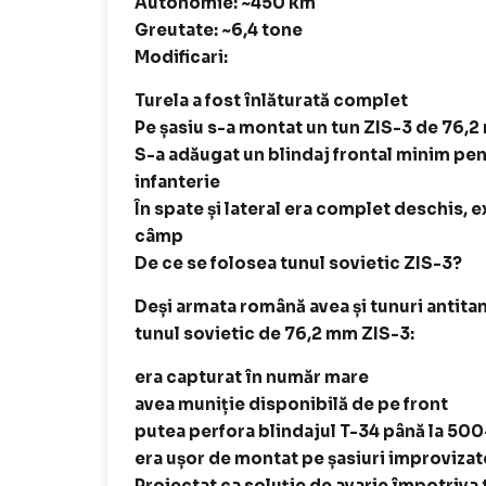
Autonomie: ~450 km
Greutate: ~6,4 tone
Modificari:
Turela a fost înlăturată complet
Pe șasiu s-a montat un tun ZIS-3 de 76,2
S-a adăugat un blindaj frontal minim pen
infanterie
În spate și lateral era complet deschis, e
câmp
De ce se folosea tunul sovietic ZIS-3?
Deși armata română avea și tunuri antita
tunul sovietic de 76,2 mm ZIS-3:
era capturat în număr mare
avea muniție disponibilă de pe front
putea perfora blindajul T-34 până la 5
era ușor de montat pe șasiuri improvizat
Proiectat ca soluție de avarie împotriva 