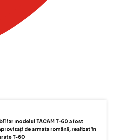
bil iar modelul TACAM T-60 a fost
mprovizați de armata română, realizat în
turate T-60