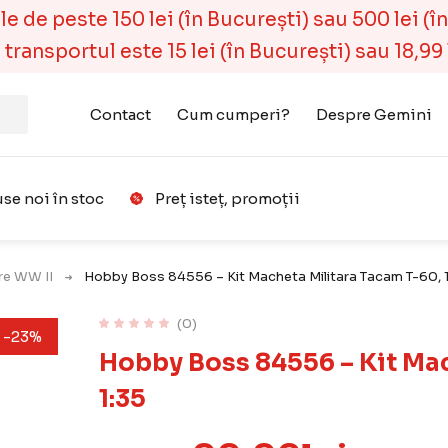
 de peste 150 lei (în București) sau 500 lei (în r
ransportul este 15 lei (în București) sau 18,99 l
Contact
Cum cumperi?
Despre Gemini
se noi în stoc
Preț isteț, promoții
Favorit
are WW II
Hobby Boss 84556 – Kit Macheta Militara Tacam T-60, 
(0)
-23%
Hobby Boss 84556 – Kit Mac
1:35