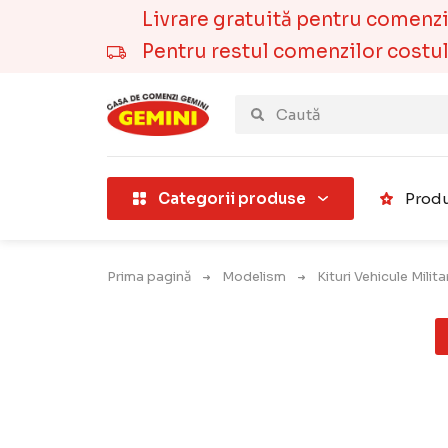
Livrare gratuită pentru comenzile
Pentru restul comenzilor costul t
țării).
Categorii produse
Produ
Prima pagină
Modelism
Kituri Vehicule Milit