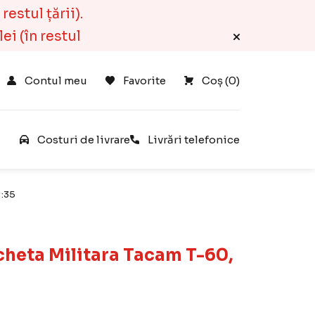
estul țării).
ei (în restul
Contul meu
Favorite
Coș 
(
0
)
e
Costuri de livrare
Livrări telefonice
1:35
heta Militara Tacam T-60,