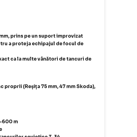
 mm, prins pe un suport improvizat
tru a proteja echipajul de focul de
xact ca la multe vânători de tancuri de
nc proprii (Reșița 75 mm, 47 mm Skoda),
00-600 m
e
tancurilor sovietice T-34