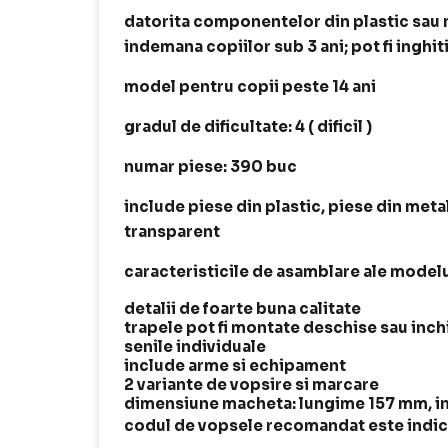
datorita componentelor din plastic sau me
indemana copiilor sub 3 ani; pot fi inghit
model pentru copii peste 14 ani
gradul de dificultate: 4 ( dificil )
numar piese: 390 buc
include piese din plastic, piese din meta
transparent
caracteristicile de asamblare ale modelu
detalii de foarte buna calitate
trapele pot fi montate deschise sau inch
senile individuale
include arme si echipament
2 variante de vopsire si marcare
dimensiune macheta:
lungime 157 mm, i
codul de vopsele recomandat este indica