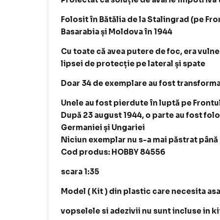
Folosit în Bătălia de la Stalingrad (pe Fron
Basarabia și Moldova în 1944
Cu toate că avea putere de foc, era vulner
lipsei de protecție pe lateral și spate
Doar 34 de exemplare au fost transforma
Unele au fost pierdute în luptă pe Frontu
După 23 august 1944, o parte au fost fo
Germaniei și Ungariei
Niciun exemplar nu s-a mai păstrat până 
Cod produs: HOBBY 84556
scara 1:35
Model ( Kit ) din plastic care necesita as
vopselele si adezivii nu sunt incluse in k