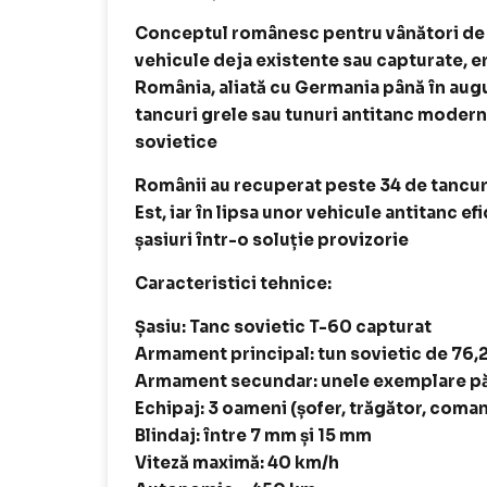
Conceptul românesc pentru vânători de t
vehicule deja existente sau capturate, er
România, aliată cu Germania până în augu
tancuri grele sau tunuri antitanc moderne
sovietice
Românii au recuperat peste 34 de tancur
Est, iar în lipsa unor vehicule antitanc e
șasiuri într-o soluție provizorie
Caracteristici tehnice:
Șasiu: Tanc sovietic T-60 capturat
Armament principal: tun sovietic de 76,2
Armament secundar: unele exemplare păs
Echipaj: 3 oameni (șofer, trăgător, coma
Blindaj: între 7 mm și 15 mm
Viteză maximă: 40 km/h