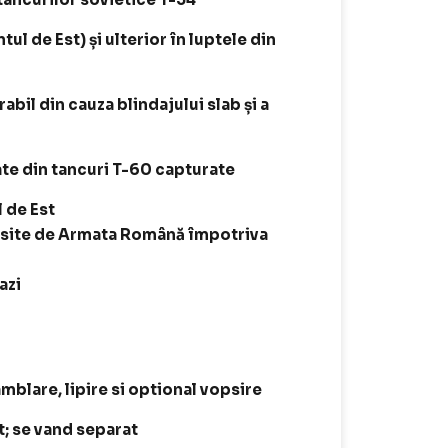
tul de Est) și ulterior în luptele din
abil din cauza blindajului slab și a
te din tancuri T-60 capturate
l de Est
losite de Armata Română împotriva
azi
amblare, lipire si optional vopsire
it; se vand separat