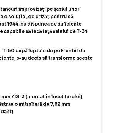
ancuri improvizați pe șasiul unor
a o soluție „de criză”, pentru că
st 1944, nu dispunea de suficiente
 capabile să facă față valului de T-34
i T-60 după luptele de pe Frontul de
ficiente, s-au decis să transforme aceste
 mm ZIS-3 (montat în locul turelei)
trau o mitralieră de 7,62 mm
ndant)