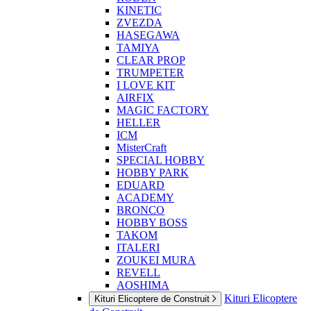
KINETIC
ZVEZDA
HASEGAWA
TAMIYA
CLEAR PROP
TRUMPETER
I LOVE KIT
AIRFIX
MAGIC FACTORY
HELLER
ICM
MisterCraft
SPECIAL HOBBY
HOBBY PARK
EDUARD
ACADEMY
BRONCO
HOBBY BOSS
TAKOM
ITALERI
ZOUKEI MURA
REVELL
AOSHIMA
Kituri Elicoptere
Kituri Elicoptere de Construit