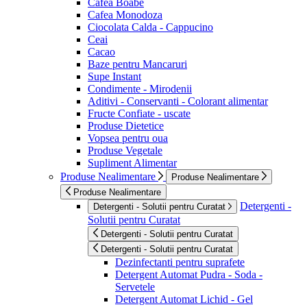
Cafea Boabe
Cafea Monodoza
Ciocolata Calda - Cappucino
Ceai
Cacao
Baze pentru Mancaruri
Supe Instant
Condimente - Mirodenii
Aditivi - Conservanti - Colorant alimentar
Fructe Confiate - uscate
Produse Dietetice
Vopsea pentru oua
Produse Vegetale
Supliment Alimentar
Produse Nealimentare
Produse Nealimentare
Produse Nealimentare
Detergenti -
Detergenti - Solutii pentru Curatat
Solutii pentru Curatat
Detergenti - Solutii pentru Curatat
Detergenti - Solutii pentru Curatat
Dezinfectanti pentru suprafete
Detergent Automat Pudra - Soda -
Servetele
Detergent Automat Lichid - Gel