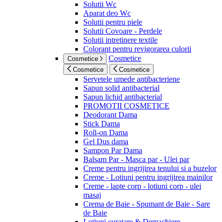
Solutii Wc
Aparat deo Wc
Solutii pentru piele
Solutii Covoare - Perdele
Solutii intretinere textile
Colorant pentru revigorarea culorii
Cosmetice
Cosmetice
Cosmetice
Cosmetice
Servetele umede antibacteriene
Sapun solid antibacterial
Sapun lichid antibacterial
PROMOTII COSMETICE
Deodorant Dama
Stick Dama
Roll-on Dama
Gel Dus dama
Sampon Par Dama
Balsam Par - Masca par - Ulei par
Creme pentru ingrijirea tenului si a buzelor
Creme - Lotiuni pentru ingrijirea mainilor
Creme - lapte corp - lotiuni corp - ulei
masaj
Crema de Baie - Spumant de Baie - Sare
de Baie
Lotiuni curatare & Demachiere