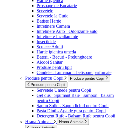
Hartie Igienica
Prosoape de Bucatarie
Servetele
Servetele la Cutie
Batiste Hartie
Intretinere Camera
Intretinere Auto - Odorizante auto
Intretinere Incaltaminte
Insecticide
Scutece Adulti
Hartie igienica umeda
Baterii - Becuri - Prelungitoare
Alcool Sanitar
Produse pentru lipit
Candele - Lumanari - betisoare parfumate
Produse pentru Copii
Produse pentru Copii
Produse pentru Copii
Servetele Umede pentru Copii
Gel dus - Spumant Baie - sampon - balsam
pentru Copii
Sapun Solid - Sapun lichid pentru Copii
Pasta Dinti - Apa de gura pentru Copii
Detergent Rufe - Balsam Rufe pentru Copii
Hrana Animala
Hrana Animala