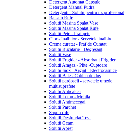
Detergent Automat Capsule
Detergent Manual Pudra
Detergenti - Solutii pentru uz profesional
Balsam Rufe
Solutii Masina Spalat Vase
Solutii Masina Spalat Rufe
Solutii Pete - Praf pete
Clor - Inalbitor - Servetele inalbire
Crema curatat - Praf de Curatat
Solutii Bucatarie - Degresant
Solutii Vase
Solutii Frigider - Absorbant Frigider
Solutii Aragaz - Plite -Cuptoare
Solutii Inox - Argint - Electrocasnice
Solutii Baie - Cabina de dus
Solutii pardoseli - servetele umede
multisuprafete
Solutii Anticalcar
Solutii Lemn - Mobila
Solutii Antimecegai
Solutii Parchet
Sapun rufe
Solutii Desfundat Tevi
Solutii Geam
Solutii Apret