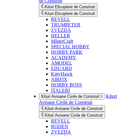
de Construit
Kituri Elicoptere de Construit
Kituri Elicoptere de Construit
REVELL
TRUMPETER
ZVEZDA
HELLER
MIsterCraft
SPECIAL HOBBY
HOBBY PARK
ACADEMY
AMODEL
EDUARD
KittyHawk
AIRFIX
HOBBY BOSS
ITALERI
Kituri
Kituri Avioane Civile de Construit
Avioane Civile de Construit
Kituri Avioane Civile de Construit
Kituri Avioane Civile de Construit
REVELL
RODEN
ZVEZDA