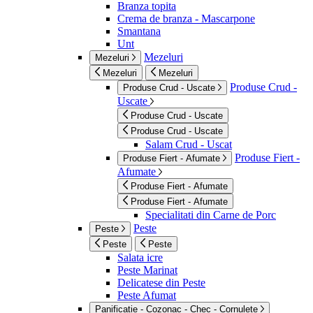
Branza topita
Crema de branza - Mascarpone
Smantana
Unt
Mezeluri
Mezeluri
Mezeluri
Mezeluri
Produse Crud -
Produse Crud - Uscate
Uscate
Produse Crud - Uscate
Produse Crud - Uscate
Salam Crud - Uscat
Produse Fiert -
Produse Fiert - Afumate
Afumate
Produse Fiert - Afumate
Produse Fiert - Afumate
Specialitati din Carne de Porc
Peste
Peste
Peste
Peste
Salata icre
Peste Marinat
Delicatese din Peste
Peste Afumat
Panificatie - Cozonac - Chec - Cornulete