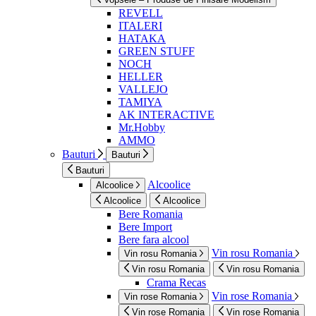
REVELL
ITALERI
HATAKA
GREEN STUFF
NOCH
HELLER
VALLEJO
TAMIYA
AK INTERACTIVE
Mr.Hobby
AMMO
Bauturi
Bauturi
Bauturi
Alcoolice
Alcoolice
Alcoolice
Alcoolice
Bere Romania
Bere Import
Bere fara alcool
Vin rosu Romania
Vin rosu Romania
Vin rosu Romania
Vin rosu Romania
Crama Recas
Vin rose Romania
Vin rose Romania
Vin rose Romania
Vin rose Romania