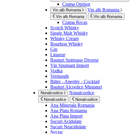
Crama Oprisor
Vin alb Romania
Vin alb Romania
Vin alb Romania
Vin alb Romania
Crama Recas
Scotch Whisky
Single Malt Whisky
Whisky Cream
Bourbon Whisky
Gin
Liqueur
Bauturi Spirtoase Diverse
Vin Spumant Import
Vodka
Vermouth
Bitter - Aperitiv - Cocktail
Bauturi Alcoolice Miniaturi
Nonalcoolice
Nonalcoolice
Nonalcoolice
Nonalcoolice
Apa Minerala Romania
Apa Plata Romania
Apa Plata Import
Sucuri Acidulate
Sucuri Neacidulate
Nectar