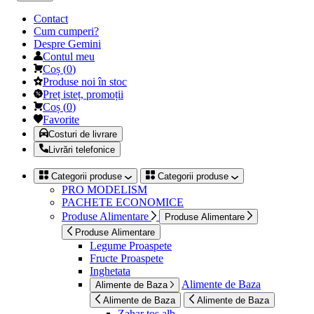
Contact
Cum cumperi?
Despre Gemini
Contul meu
Coș
(
0
)
Produse noi în stoc
Preț isteț, promoții
Coș
(
0
)
Favorite
Costuri de livrare
Livrări telefonice
Categorii produse
Categorii produse
PRO MODELISM
PACHETE ECONOMICE
Produse Alimentare
Produse Alimentare
Produse Alimentare
Legume Proaspete
Fructe Proaspete
Inghetata
Alimente de Baza
Alimente de Baza
Alimente de Baza
Alimente de Baza
Zahar tos alb