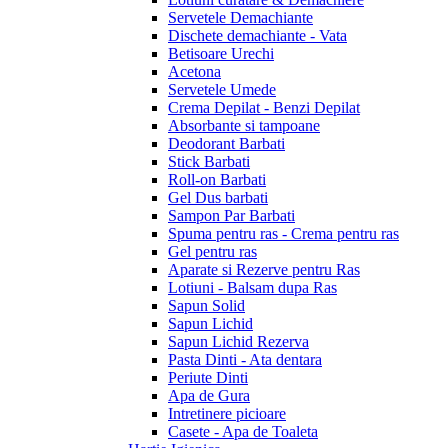
Servetele Demachiante
Dischete demachiante - Vata
Betisoare Urechi
Acetona
Servetele Umede
Crema Depilat - Benzi Depilat
Absorbante si tampoane
Deodorant Barbati
Stick Barbati
Roll-on Barbati
Gel Dus barbati
Sampon Par Barbati
Spuma pentru ras - Crema pentru ras
Gel pentru ras
Aparate si Rezerve pentru Ras
Lotiuni - Balsam dupa Ras
Sapun Solid
Sapun Lichid
Sapun Lichid Rezerva
Pasta Dinti - Ata dentara
Periute Dinti
Apa de Gura
Intretinere picioare
Casete - Apa de Toaleta