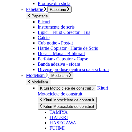
Produse din sticla
Papetarie
Papetarie
Papetarie
Plicuri
Instrumente de scris
Lipici - Fluid Corector - Tus
Caiete
Cub notite - Post-it
Hartie Copiator - Hartie de Scris
Dosar - Mapa - Biblioraft
Perfotar - Capsator - Capse
Banda adeziva - sfoara
Diverse produse pentru scoala si birou
Modelism
Modelism
Modelism
Kituri
Kituri Motociclete de construit
Motociclete de construit
Kituri Motociclete de construit
Kituri Motociclete de construit
TAMIYA
ITALERI
HASEGAWA
FUJIMI