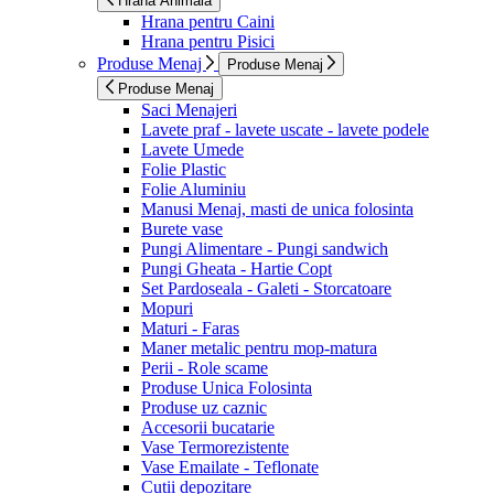
Hrana Animala
Hrana pentru Caini
Hrana pentru Pisici
Produse Menaj
Produse Menaj
Produse Menaj
Saci Menajeri
Lavete praf - lavete uscate - lavete podele
Lavete Umede
Folie Plastic
Folie Aluminiu
Manusi Menaj, masti de unica folosinta
Burete vase
Pungi Alimentare - Pungi sandwich
Pungi Gheata - Hartie Copt
Set Pardoseala - Galeti - Storcatoare
Mopuri
Maturi - Faras
Maner metalic pentru mop-matura
Perii - Role scame
Produse Unica Folosinta
Produse uz caznic
Accesorii bucatarie
Vase Termorezistente
Vase Emailate - Teflonate
Cutii depozitare