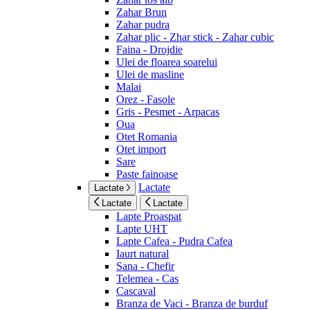
Zahar Brun
Zahar pudra
Zahar plic - Zhar stick - Zahar cubic
Faina - Drojdie
Ulei de floarea soarelui
Ulei de masline
Malai
Orez - Fasole
Gris - Pesmet - Arpacas
Oua
Otet Romania
Otet import
Sare
Paste fainoase
Lactate
Lactate
Lactate
Lactate
Lapte Proaspat
Lapte UHT
Lapte Cafea - Pudra Cafea
Iaurt natural
Sana - Chefir
Telemea - Cas
Cascaval
Branza de Vaci - Branza de burduf