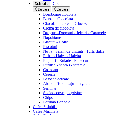
Dulciuri
Dulciuri
Dulciuri
Dulciuri
Bomboane ciocolata
Batoane Ciocolata
Ciocolata Tableta - Glucoza
Crema de ciocolata
Drajeuri -Dropsuri - Jeleuri - Caramele
Napolitane
Biscuiti - Gofre
Piscoturi
Nuga - Salam de biscuiti - Turta dulce
Rahat - Halva - Halvita
Prajituri - Rulade - Fursecuri
Pufuleti - snacks - saratele
Croissant
Cereale
Batoane cereale
Alune - fistic - caju - migdale
Seminte
Sticks - covrigi - grisine
Chips
Porumb floricele
Cafea Solubila
Cafea Macinata