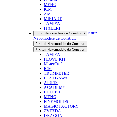
MENG
ICM
AMT
MINIART
TAMIYA
ITALERI
Kituri
Kituri Navomodele de Construit
Navomodele de Construit
Kituri Navomodele de Construit
Kituri Navomodele de Construit
TAMIYA
I LOVE KIT
MisterCraft
ICM
TRUMPETER
HASEGAWA
AIRFIX
ACADEMY
HELLER
MENG
FINEMOLDS
MAGIC FACTORY
ZVEZDA
DRAGON