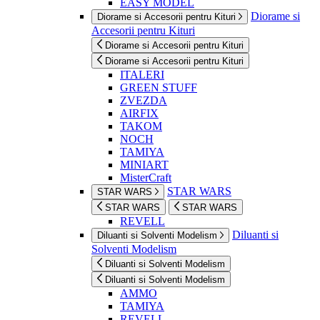
EASY MODEL
Diorame si
Diorame si Accesorii pentru Kituri
Accesorii pentru Kituri
Diorame si Accesorii pentru Kituri
Diorame si Accesorii pentru Kituri
ITALERI
GREEN STUFF
ZVEZDA
AIRFIX
TAKOM
NOCH
TAMIYA
MINIART
MisterCraft
STAR WARS
STAR WARS
STAR WARS
STAR WARS
REVELL
Diluanti si
Diluanti si Solventi Modelism
Solventi Modelism
Diluanti si Solventi Modelism
Diluanti si Solventi Modelism
AMMO
TAMIYA
REVELL