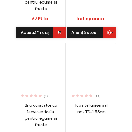
pentru legume si
fructe
3.99 lei
Indisponibil
Adaugă în coș
Anunță stoc
(0)
(0)
Brio curatator cu
Icos tel universal
lama verticala
inox TS-1 35cm
pentru legume si
fructe