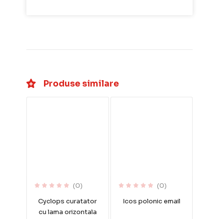
Produse similare
(0)
(0)
Cyclops curatator
Icos polonic email
cu lama orizontala