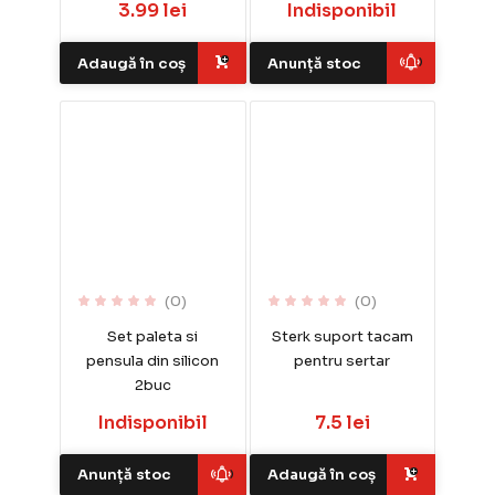
3.99 lei
Indisponibil
Adaugă în coș
Anunță stoc
(0)
(0)
Set paleta si
Sterk suport tacam
pensula din silicon
pentru sertar
2buc
Indisponibil
7.5 lei
Anunță stoc
Adaugă în coș