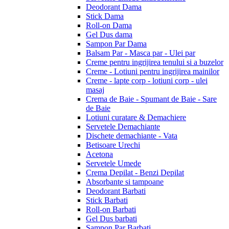
Deodorant Dama
Stick Dama
Roll-on Dama
Gel Dus dama
Sampon Par Dama
Balsam Par - Masca par - Ulei par
Creme pentru ingrijirea tenului si a buzelor
Creme - Lotiuni pentru ingrijirea mainilor
Creme - lapte corp - lotiuni corp - ulei
masaj
Crema de Baie - Spumant de Baie - Sare
de Baie
Lotiuni curatare & Demachiere
Servetele Demachiante
Dischete demachiante - Vata
Betisoare Urechi
Acetona
Servetele Umede
Crema Depilat - Benzi Depilat
Absorbante si tampoane
Deodorant Barbati
Stick Barbati
Roll-on Barbati
Gel Dus barbati
Sampon Par Barbati