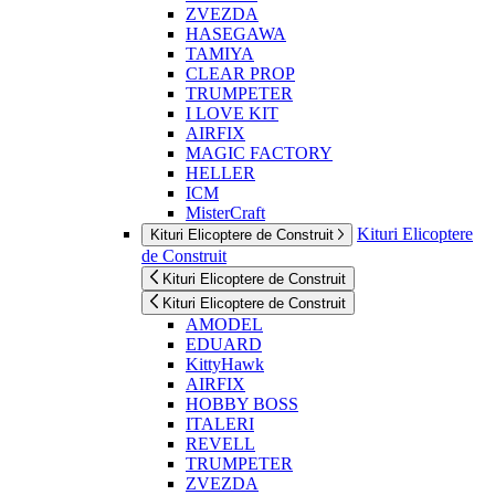
ZVEZDA
HASEGAWA
TAMIYA
CLEAR PROP
TRUMPETER
I LOVE KIT
AIRFIX
MAGIC FACTORY
HELLER
ICM
MisterCraft
Kituri Elicoptere
Kituri Elicoptere de Construit
de Construit
Kituri Elicoptere de Construit
Kituri Elicoptere de Construit
AMODEL
EDUARD
KittyHawk
AIRFIX
HOBBY BOSS
ITALERI
REVELL
TRUMPETER
ZVEZDA