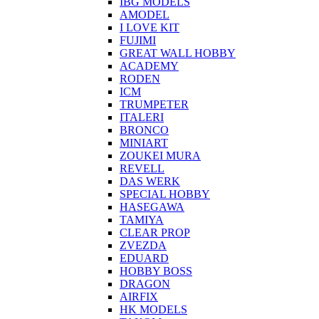
IBG MODELS
AMODEL
I LOVE KIT
FUJIMI
GREAT WALL HOBBY
ACADEMY
RODEN
ICM
TRUMPETER
ITALERI
BRONCO
MINIART
ZOUKEI MURA
REVELL
DAS WERK
SPECIAL HOBBY
HASEGAWA
TAMIYA
CLEAR PROP
ZVEZDA
EDUARD
HOBBY BOSS
DRAGON
AIRFIX
HK MODELS