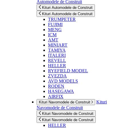
Automodele de Construit
Kituri Automodele de Construit
Kituri Automodele de Construit
TRUMPETER
FUJIMI
MENG
ICM
AMT
MINIART
TAMIYA
ITALERI
REVELL
HELLER
RYEFIELD MODEL
ZVEZDA
AVD MODELS
RODEN
HASEGAWA
AIRFIX
Kituri
Kituri Navomodele de Construit
Navomodele de Construit
Kituri Navomodele de Construit
Kituri Navomodele de Construit
HELLER