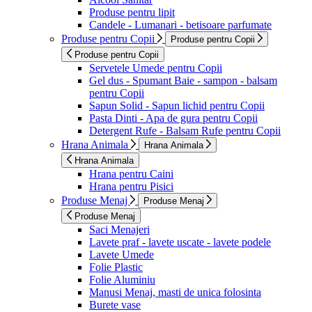
Produse pentru lipit
Candele - Lumanari - betisoare parfumate
Produse pentru Copii
Produse pentru Copii
Produse pentru Copii
Servetele Umede pentru Copii
Gel dus - Spumant Baie - sampon - balsam
pentru Copii
Sapun Solid - Sapun lichid pentru Copii
Pasta Dinti - Apa de gura pentru Copii
Detergent Rufe - Balsam Rufe pentru Copii
Hrana Animala
Hrana Animala
Hrana Animala
Hrana pentru Caini
Hrana pentru Pisici
Produse Menaj
Produse Menaj
Produse Menaj
Saci Menajeri
Lavete praf - lavete uscate - lavete podele
Lavete Umede
Folie Plastic
Folie Aluminiu
Manusi Menaj, masti de unica folosinta
Burete vase