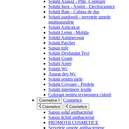
Solutii Aragaz - Plite -Cuptoare
Solutii Inox - Argint - Electrocasnice
Solutii Baie - Cabina de dus
Solutii pardoseli - servetele umede
multisuprafete
Solutii Anticalcar
Solutii Lemn - Mobila
Solutii Antimecegai
Solutii Parchet
Sapun rufe
Solutii Desfundat Tevi
Solutii Geam
Solutii Apret
Solutii Wc
Aparat deo Wc
Solutii pentru piele
Solutii Covoare - Perdele
Solutii intretinere textile
Colorant pentru revigorarea culorii
Cosmetice
Cosmetice
Cosmetice
Cosmetice
Sapun solid antibacterial
Sapun lichid antibacterial
PROMOTII COSMETICE
Servetele umede antibacteriene