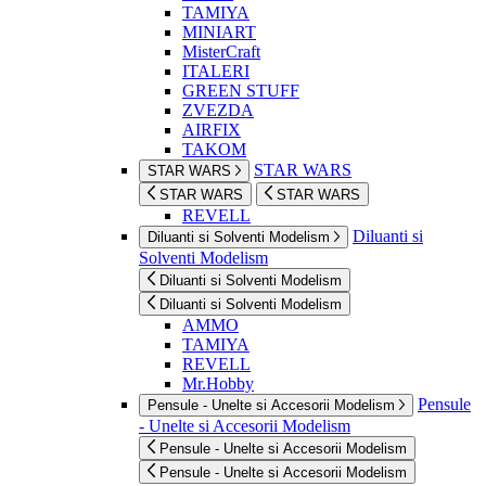
TAMIYA
MINIART
MisterCraft
ITALERI
GREEN STUFF
ZVEZDA
AIRFIX
TAKOM
STAR WARS
STAR WARS
STAR WARS
STAR WARS
REVELL
Diluanti si
Diluanti si Solventi Modelism
Solventi Modelism
Diluanti si Solventi Modelism
Diluanti si Solventi Modelism
AMMO
TAMIYA
REVELL
Mr.Hobby
Pensule
Pensule - Unelte si Accesorii Modelism
- Unelte si Accesorii Modelism
Pensule - Unelte si Accesorii Modelism
Pensule - Unelte si Accesorii Modelism