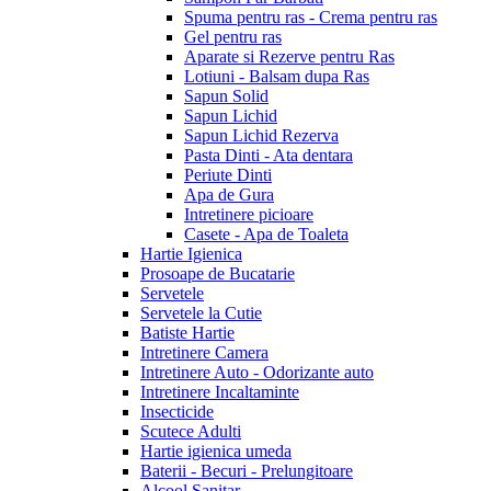
Spuma pentru ras - Crema pentru ras
Gel pentru ras
Aparate si Rezerve pentru Ras
Lotiuni - Balsam dupa Ras
Sapun Solid
Sapun Lichid
Sapun Lichid Rezerva
Pasta Dinti - Ata dentara
Periute Dinti
Apa de Gura
Intretinere picioare
Casete - Apa de Toaleta
Hartie Igienica
Prosoape de Bucatarie
Servetele
Servetele la Cutie
Batiste Hartie
Intretinere Camera
Intretinere Auto - Odorizante auto
Intretinere Incaltaminte
Insecticide
Scutece Adulti
Hartie igienica umeda
Baterii - Becuri - Prelungitoare
Alcool Sanitar