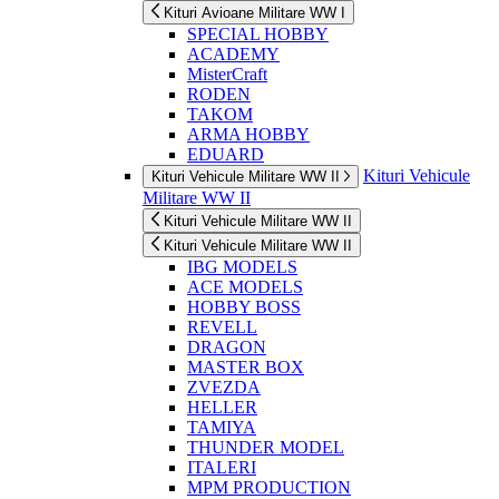
Kituri Avioane Militare WW I
SPECIAL HOBBY
ACADEMY
MisterCraft
RODEN
TAKOM
ARMA HOBBY
EDUARD
Kituri Vehicule
Kituri Vehicule Militare WW II
Militare WW II
Kituri Vehicule Militare WW II
Kituri Vehicule Militare WW II
IBG MODELS
ACE MODELS
HOBBY BOSS
REVELL
DRAGON
MASTER BOX
ZVEZDA
HELLER
TAMIYA
THUNDER MODEL
ITALERI
MPM PRODUCTION