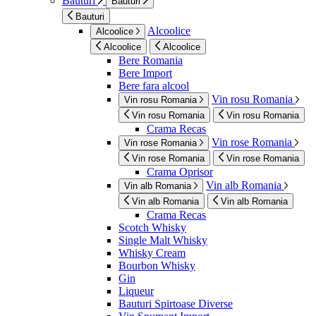
Bauturi
Bauturi
Bauturi
Alcoolice
Alcoolice
Alcoolice
Alcoolice
Bere Romania
Bere Import
Bere fara alcool
Vin rosu Romania
Vin rosu Romania
Vin rosu Romania
Vin rosu Romania
Crama Recas
Vin rose Romania
Vin rose Romania
Vin rose Romania
Vin rose Romania
Crama Oprisor
Vin alb Romania
Vin alb Romania
Vin alb Romania
Vin alb Romania
Crama Recas
Scotch Whisky
Single Malt Whisky
Whisky Cream
Bourbon Whisky
Gin
Liqueur
Bauturi Spirtoase Diverse