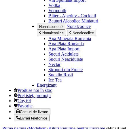
Vin Spumant Import
Vodka
Vermouth
Bitter - Aperitiv - Cocktail
Bauturi Alcoolice Miniaturi
Nonalcoolice
Nonalcoolice
Nonalcoolice
Nonalcoolice
Apa Minerala Romania
Apa Plata Romania
Apa Plata Import
Sucuri Acidulate
Sucuri Neacidulate
Nectar
Siropuri din Fructe
Suc din Rosii
Ice Tea
Energizant
Produse noi în stoc
Preț isteț, promoții
Coș
(
0
)
Favorite
Costuri de livrare
Livrări telefonice
Prima pagină
Modelism
Kituri Figurine pentru Diorame
Minart Set