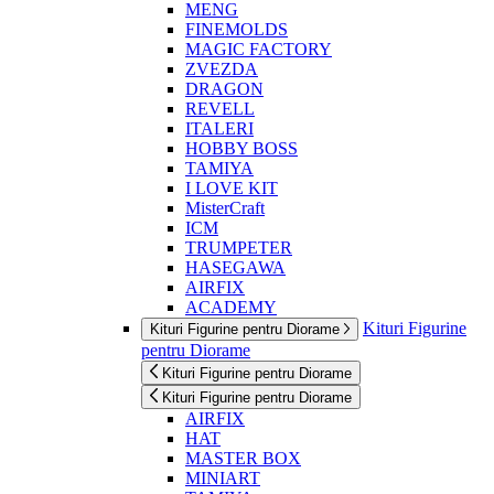
MENG
FINEMOLDS
MAGIC FACTORY
ZVEZDA
DRAGON
REVELL
ITALERI
HOBBY BOSS
TAMIYA
I LOVE KIT
MisterCraft
ICM
TRUMPETER
HASEGAWA
AIRFIX
ACADEMY
Kituri Figurine
Kituri Figurine pentru Diorame
pentru Diorame
Kituri Figurine pentru Diorame
Kituri Figurine pentru Diorame
AIRFIX
HAT
MASTER BOX
MINIART