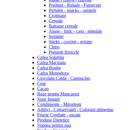
Prajituri - Rulade - Fursecuri
Pufuleti - snacks - saratele
Croissant
Cereale
Batoane cereale
Alune - fistic - caju - migdale
Seminte
Sticks - covrigi - grisine
Chips
Porumb floricele
Cafea Solubila
Cafea Macinata
Cafea Boabe
Cafea Monodoza
Ciocolata Calda - Cappucino
Ceai
Cacao
Baze pentru Mancaruri
Supe Instant
Condimente - Mirodenii
Aditivi - Conservanti - Colorant alimentar
Fructe Confiate - uscate
Produse Dietetice
Vopsea pentru oua