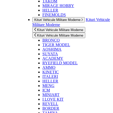
TAKOM
MIRAGE HOBBY
HELLER
FINEMOLDS
Kituri Vehicule
Kituri Vehicule Militare Moderne
Militare Moderne
Kituri Vehicule Militare Moderne
Kituri Vehicule Militare Moderne
BRONCO
TIGER MODEL
AOSHIMA
SUYATA
ACADEMY
RYEFIELD MODEL
AMMO
KINETIC
ITALERI
HELLER
MENG
ICM
MINIART
I LOVE KIT
REVELL
BORDER
TAMIYA