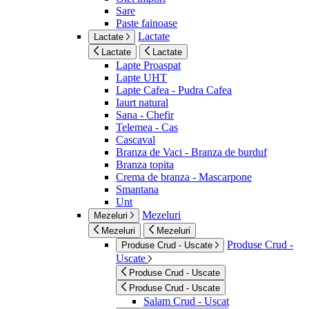
Sare
Paste fainoase
Lactate
Lactate
Lactate
Lactate
Lapte Proaspat
Lapte UHT
Lapte Cafea - Pudra Cafea
Iaurt natural
Sana - Chefir
Telemea - Cas
Cascaval
Branza de Vaci - Branza de burduf
Branza topita
Crema de branza - Mascarpone
Smantana
Unt
Mezeluri
Mezeluri
Mezeluri
Mezeluri
Produse Crud -
Produse Crud - Uscate
Uscate
Produse Crud - Uscate
Produse Crud - Uscate
Salam Crud - Uscat