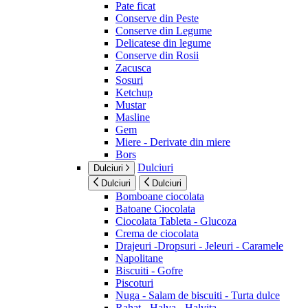
Pate ficat
Conserve din Peste
Conserve din Legume
Delicatese din legume
Conserve din Rosii
Zacusca
Sosuri
Ketchup
Mustar
Masline
Gem
Miere - Derivate din miere
Bors
Dulciuri
Dulciuri
Dulciuri
Dulciuri
Bomboane ciocolata
Batoane Ciocolata
Ciocolata Tableta - Glucoza
Crema de ciocolata
Drajeuri -Dropsuri - Jeleuri - Caramele
Napolitane
Biscuiti - Gofre
Piscoturi
Nuga - Salam de biscuiti - Turta dulce
Rahat - Halva - Halvita