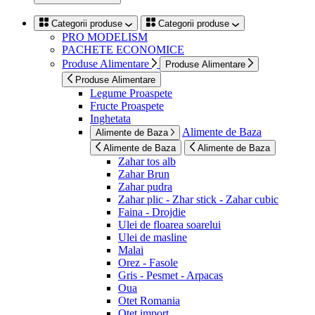
Categorii produse
Categorii produse
PRO MODELISM
PACHETE ECONOMICE
Produse Alimentare
Produse Alimentare
Produse Alimentare
Legume Proaspete
Fructe Proaspete
Inghetata
Alimente de Baza
Alimente de Baza
Alimente de Baza
Alimente de Baza
Zahar tos alb
Zahar Brun
Zahar pudra
Zahar plic - Zhar stick - Zahar cubic
Faina - Drojdie
Ulei de floarea soarelui
Ulei de masline
Malai
Orez - Fasole
Gris - Pesmet - Arpacas
Oua
Otet Romania
Otet import