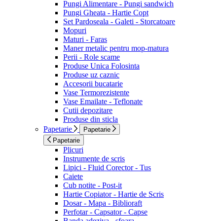
Pungi Alimentare - Pungi sandwich
Pungi Gheata - Hartie Copt
Set Pardoseala - Galeti - Storcatoare
Mopuri
Maturi - Faras
Maner metalic pentru mop-matura
Perii - Role scame
Produse Unica Folosinta
Produse uz caznic
Accesorii bucatarie
Vase Termorezistente
Vase Emailate - Teflonate
Cutii depozitare
Produse din sticla
Papetarie
Papetarie
Papetarie
Plicuri
Instrumente de scris
Lipici - Fluid Corector - Tus
Caiete
Cub notite - Post-it
Hartie Copiator - Hartie de Scris
Dosar - Mapa - Biblioraft
Perfotar - Capsator - Capse
Banda adeziva - sfoara