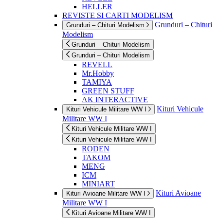
HELLER
REVISTE SI CARTI MODELISM
Grunduri – Chituri
Grunduri – Chituri Modelism
Modelism
Grunduri – Chituri Modelism
Grunduri – Chituri Modelism
REVELL
Mr.Hobby
TAMIYA
GREEN STUFF
AK INTERACTIVE
Kituri Vehicule
Kituri Vehicule Militare WW I
Militare WW I
Kituri Vehicule Militare WW I
Kituri Vehicule Militare WW I
RODEN
TAKOM
MENG
ICM
MINIART
Kituri Avioane
Kituri Avioane Militare WW I
Militare WW I
Kituri Avioane Militare WW I