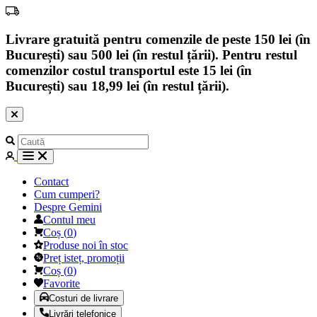
Livrare gratuită pentru comenzile de peste 150 lei (în
București) sau 500 lei (în restul țării). Pentru restul
comenzilor costul transportul este 15 lei (în
București) sau 18,99 lei (în restul țării).
Contact
Cum cumperi?
Despre Gemini
Contul meu
Coș
(
0
)
Produse noi în stoc
Preț isteț, promoții
Coș
(
0
)
Favorite
Costuri de livrare
Livrări telefonice