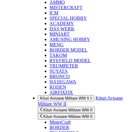
AMMO
MISTERCRAFT
ICM
SPECIAL HOBBY
ACADEMY
DAS WERK
MINIART
AMUSING HOBBY
MENG
BORDER MODEL
TAKOM
RYEFIELD MODEL
TRUMPETER
SUYATA
BRONCO
HASEGAWA
RODEN
AIRFIXFIX
Kituri Avioane
Kituri Avioane Militare WW II
Militare WW II
Kituri Avioane Militare WW II
Kituri Avioane Militare WW II
MisterCraft
BORDER