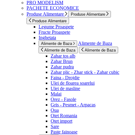
PRO MODELISM
PACHETE ECONOMICE
Produse Alimentare
Produse Alimentare
Produse Alimentare
Legume Proaspete
Fructe Proaspete
Inghetata
Alimente de Baza
Alimente de Baza
Alimente de Baza
Alimente de Baza
Zahar tos alb
Zahar Brun
Zahar pudra
Zahar plic - Zhar stick - Zahar cubic
Faina - Drojdie
Ulei de floarea soarelui
Ulei de masline
Malai
Orez - Fasole
Gris - Pesmet - Arpacas
Oua
Otet Romania
Otet import
Sare
Paste fainoase