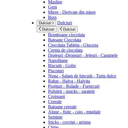
Masline
Gem
Miere - Derivate din miere
Bors
Dulciuri
Dulciuri
Dulciuri
Dulciuri
Bomboane ciocolata
Batoane Ciocolata
Ciocolata Tableta - Glucoza
Crema de ciocolata
Drajeuri -Dropsuri - Jeleuri - Caramele
Napolitane
Biscuiti - Gofre
Piscoturi
Nuga - Salam de biscuiti - Turta dulce
Rahat - Halva - Halvita
Prajituri - Rulade - Fursecuri
Pufuleti - snacks - saratele
Croissant
Cereale
Batoane cereale
Alune - fistic - caju - migdale
Seminte
Sticks - covrigi - grisine
Chips