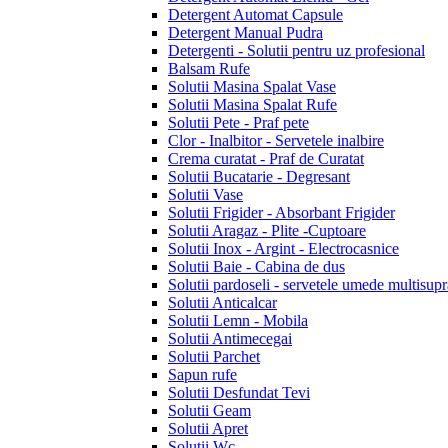
Detergent Automat Capsule
Detergent Manual Pudra
Detergenti - Solutii pentru uz profesional
Balsam Rufe
Solutii Masina Spalat Vase
Solutii Masina Spalat Rufe
Solutii Pete - Praf pete
Clor - Inalbitor - Servetele inalbire
Crema curatat - Praf de Curatat
Solutii Bucatarie - Degresant
Solutii Vase
Solutii Frigider - Absorbant Frigider
Solutii Aragaz - Plite -Cuptoare
Solutii Inox - Argint - Electrocasnice
Solutii Baie - Cabina de dus
Solutii pardoseli - servetele umede multisupr
Solutii Anticalcar
Solutii Lemn - Mobila
Solutii Antimecegai
Solutii Parchet
Sapun rufe
Solutii Desfundat Tevi
Solutii Geam
Solutii Apret
Solutii Wc