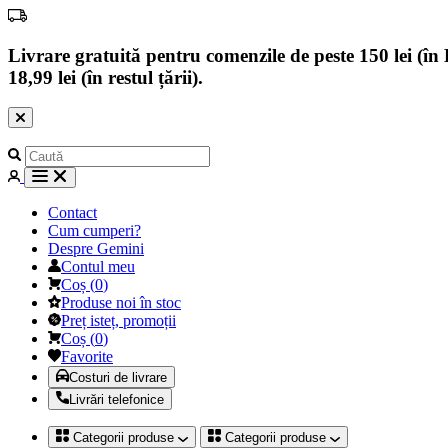
Livrare gratuită pentru comenzile de peste 150 lei (în B
18,99 lei (în restul țării).
Contact
Cum cumperi?
Despre Gemini
Contul meu
Coș
(
0
)
Produse noi în stoc
Preț isteț, promoții
Coș
(
0
)
Favorite
Costuri de livrare
Livrări telefonice
Categorii produse
Categorii produse