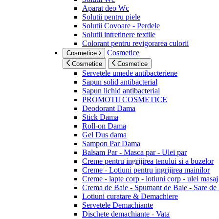
Aparat deo Wc
Solutii pentru piele
Solutii Covoare - Perdele
Solutii intretinere textile
Colorant pentru revigorarea culorii
Cosmetice
Cosmetice
Cosmetice
Cosmetice
Servetele umede antibacteriene
Sapun solid antibacterial
Sapun lichid antibacterial
PROMOTII COSMETICE
Deodorant Dama
Stick Dama
Roll-on Dama
Gel Dus dama
Sampon Par Dama
Balsam Par - Masca par - Ulei par
Creme pentru ingrijirea tenului si a buzelor
Creme - Lotiuni pentru ingrijirea mainilor
Creme - lapte corp - lotiuni corp - ulei masaj
Crema de Baie - Spumant de Baie - Sare de
Lotiuni curatare & Demachiere
Servetele Demachiante
Dischete demachiante - Vata