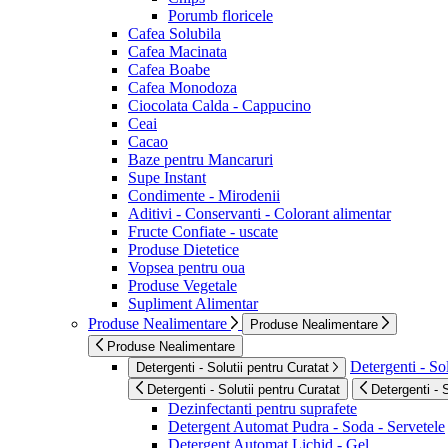
Porumb floricele
Cafea Solubila
Cafea Macinata
Cafea Boabe
Cafea Monodoza
Ciocolata Calda - Cappucino
Ceai
Cacao
Baze pentru Mancaruri
Supe Instant
Condimente - Mirodenii
Aditivi - Conservanti - Colorant alimentar
Fructe Confiate - uscate
Produse Dietetice
Vopsea pentru oua
Produse Vegetale
Supliment Alimentar
Produse Nealimentare
Produse Nealimentare
Produse Nealimentare
Detergenti - Sol
Detergenti - Solutii pentru Curatat
Detergenti - Solutii pentru Curatat
Detergenti - 
Dezinfectanti pentru suprafete
Detergent Automat Pudra - Soda - Servetele
Detergent Automat Lichid - Gel