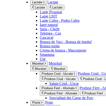
Lactate
Lactate
Lactate
Lactate
Lapte Proaspat
Lapte UHT
Lapte Cafea - Pudra Cafea
Iaurt natural
Sana - Chefir
Telemea - Cas
Cascaval
Branza de Vaci - Branza de burduf
Branza topita
Crema de branza - Mascarpone
Smantana
Unt
Mezeluri
Mezeluri
Mezeluri
Mezeluri
Produse Crud - Us
Produse Crud - Uscate
Produse Crud - Uscate
Produse Crud - 
Salam Crud - Uscat
Produse Fiert - 
Produse Fiert - Afumate
Produse Fiert - Afumate
Produse Fiert -
Specialitati din Carne de Porc
Peste
Peste