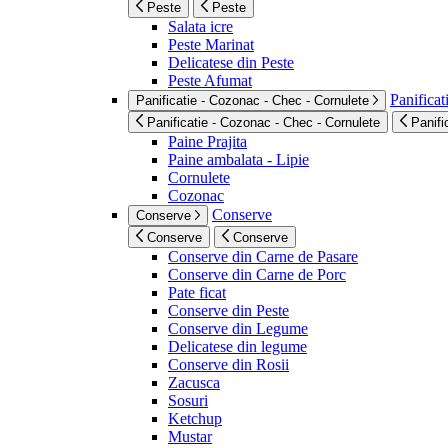
Peste
Peste
Salata icre
Peste Marinat
Delicatese din Peste
Peste Afumat
Panificat
Panificatie - Cozonac - Chec - Cornulete
Panificatie - Cozonac - Chec - Cornulete
Panifi
Paine Prajita
Paine ambalata - Lipie
Cornulete
Cozonac
Conserve
Conserve
Conserve
Conserve
Conserve din Carne de Pasare
Conserve din Carne de Porc
Pate ficat
Conserve din Peste
Conserve din Legume
Delicatese din legume
Conserve din Rosii
Zacusca
Sosuri
Ketchup
Mustar