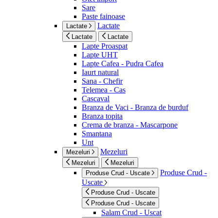
Sare
Paste fainoase
Lactate
Lactate
Lactate
Lactate
Lapte Proaspat
Lapte UHT
Lapte Cafea - Pudra Cafea
Iaurt natural
Sana - Chefir
Telemea - Cas
Cascaval
Branza de Vaci - Branza de burduf
Branza topita
Crema de branza - Mascarpone
Smantana
Unt
Mezeluri
Mezeluri
Mezeluri
Mezeluri
Produse Crud -
Produse Crud - Uscate
Uscate
Produse Crud - Uscate
Produse Crud - Uscate
Salam Crud - Uscat