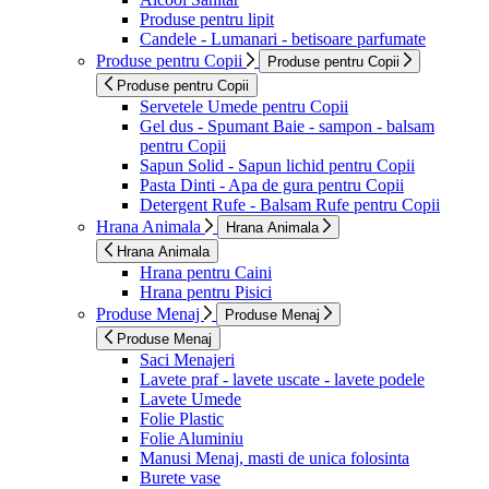
Produse pentru lipit
Candele - Lumanari - betisoare parfumate
Produse pentru Copii
Produse pentru Copii
Produse pentru Copii
Servetele Umede pentru Copii
Gel dus - Spumant Baie - sampon - balsam
pentru Copii
Sapun Solid - Sapun lichid pentru Copii
Pasta Dinti - Apa de gura pentru Copii
Detergent Rufe - Balsam Rufe pentru Copii
Hrana Animala
Hrana Animala
Hrana Animala
Hrana pentru Caini
Hrana pentru Pisici
Produse Menaj
Produse Menaj
Produse Menaj
Saci Menajeri
Lavete praf - lavete uscate - lavete podele
Lavete Umede
Folie Plastic
Folie Aluminiu
Manusi Menaj, masti de unica folosinta
Burete vase