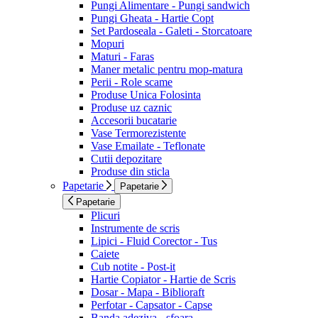
Pungi Alimentare - Pungi sandwich
Pungi Gheata - Hartie Copt
Set Pardoseala - Galeti - Storcatoare
Mopuri
Maturi - Faras
Maner metalic pentru mop-matura
Perii - Role scame
Produse Unica Folosinta
Produse uz caznic
Accesorii bucatarie
Vase Termorezistente
Vase Emailate - Teflonate
Cutii depozitare
Produse din sticla
Papetarie
Papetarie
Papetarie
Plicuri
Instrumente de scris
Lipici - Fluid Corector - Tus
Caiete
Cub notite - Post-it
Hartie Copiator - Hartie de Scris
Dosar - Mapa - Biblioraft
Perfotar - Capsator - Capse
Banda adeziva - sfoara