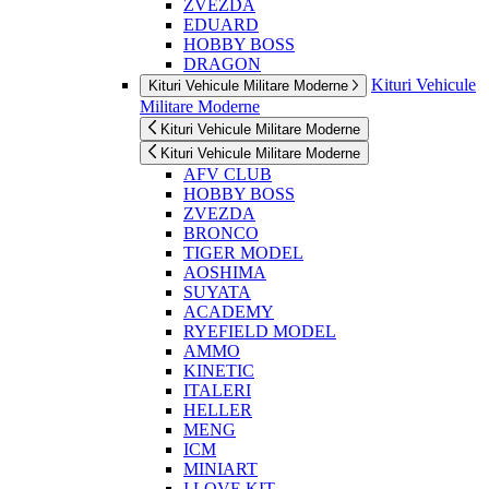
ZVEZDA
EDUARD
HOBBY BOSS
DRAGON
Kituri Vehicule
Kituri Vehicule Militare Moderne
Militare Moderne
Kituri Vehicule Militare Moderne
Kituri Vehicule Militare Moderne
AFV CLUB
HOBBY BOSS
ZVEZDA
BRONCO
TIGER MODEL
AOSHIMA
SUYATA
ACADEMY
RYEFIELD MODEL
AMMO
KINETIC
ITALERI
HELLER
MENG
ICM
MINIART
I LOVE KIT