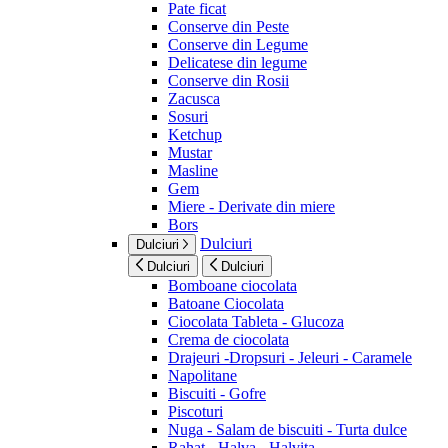
Pate ficat
Conserve din Peste
Conserve din Legume
Delicatese din legume
Conserve din Rosii
Zacusca
Sosuri
Ketchup
Mustar
Masline
Gem
Miere - Derivate din miere
Bors
Dulciuri
Dulciuri
Dulciuri
Dulciuri
Bomboane ciocolata
Batoane Ciocolata
Ciocolata Tableta - Glucoza
Crema de ciocolata
Drajeuri -Dropsuri - Jeleuri - Caramele
Napolitane
Biscuiti - Gofre
Piscoturi
Nuga - Salam de biscuiti - Turta dulce
Rahat - Halva - Halvita