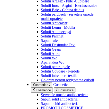
Solutii Aragaz - Plite -Cuptoare
Solutii Inox - Argint - Electrocasnice
Solutii Baie - Cabina de dus
Solutii pardoseli - servetele umede
multisuprafete
Solutii Anticalcar
Solutii Lemn - Mobila
Solutii Antimecegai
Solutii Parchet
Sapun rufe
Solutii Desfundat Tevi
Solutii Geam
Solutii Apret
Solutii Wc
Aparat deo Wc
Solutii pentru piele
Solutii Covoare - Perdele
Solutii intretinere textile
Colorant pentru revigorarea culorii
Cosmetice
Cosmetice
Cosmetice
Cosmetice
Servetele umede antibacteriene
Sapun solid antibacterial
Sapun lichid antibacterial
PROMOTII COSMETICE