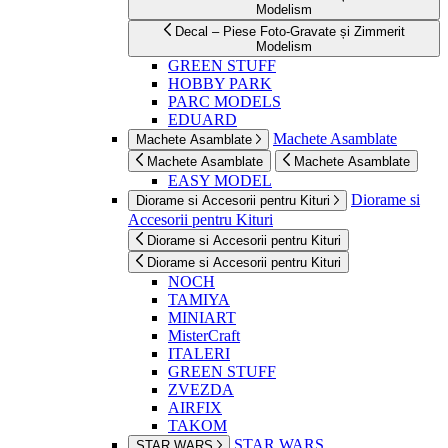
Modelism
Decal – Piese Foto-Gravate și Zimmerit
Modelism
GREEN STUFF
HOBBY PARK
PARC MODELS
EDUARD
Machete Asamblate
Machete Asamblate
Machete Asamblate
Machete Asamblate
EASY MODEL
Diorame si
Diorame si Accesorii pentru Kituri
Accesorii pentru Kituri
Diorame si Accesorii pentru Kituri
Diorame si Accesorii pentru Kituri
NOCH
TAMIYA
MINIART
MisterCraft
ITALERI
GREEN STUFF
ZVEZDA
AIRFIX
TAKOM
STAR WARS
STAR WARS