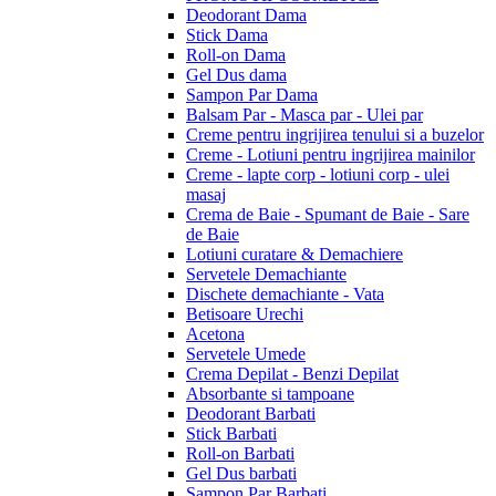
Deodorant Dama
Stick Dama
Roll-on Dama
Gel Dus dama
Sampon Par Dama
Balsam Par - Masca par - Ulei par
Creme pentru ingrijirea tenului si a buzelor
Creme - Lotiuni pentru ingrijirea mainilor
Creme - lapte corp - lotiuni corp - ulei
masaj
Crema de Baie - Spumant de Baie - Sare
de Baie
Lotiuni curatare & Demachiere
Servetele Demachiante
Dischete demachiante - Vata
Betisoare Urechi
Acetona
Servetele Umede
Crema Depilat - Benzi Depilat
Absorbante si tampoane
Deodorant Barbati
Stick Barbati
Roll-on Barbati
Gel Dus barbati
Sampon Par Barbati