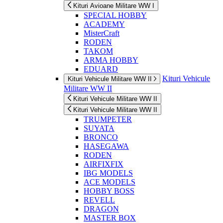
Kituri Avioane Militare WW I
SPECIAL HOBBY
ACADEMY
MisterCraft
RODEN
TAKOM
ARMA HOBBY
EDUARD
Kituri Vehicule
Kituri Vehicule Militare WW II
Militare WW II
Kituri Vehicule Militare WW II
Kituri Vehicule Militare WW II
TRUMPETER
SUYATA
BRONCO
HASEGAWA
RODEN
AIRFIXFIX
IBG MODELS
ACE MODELS
HOBBY BOSS
REVELL
DRAGON
MASTER BOX