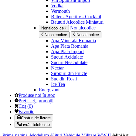
Vin Spumant Import
Vodka
Vermouth
Bitter - Aperitiv - Cocktail
Bauturi Alcoolice Miniaturi
Nonalcoolice
Nonalcoolice
Nonalcoolice
Nonalcoolice
Apa Minerala Romania
Apa Plata Romania
Apa Plata Import
Sucuri Acidulate
Sucuri Neacidulate
Nectar
Siropuri din Fructe
Suc din Rosii
Ice Tea
Energizant
Produse noi în stoc
Preț isteț, promoții
Coș
(
0
)
Favorite
Costuri de livrare
Livrări telefonice
Prima pagină
Modelism
Kituri Vehicule Militare WW II
MiniArt