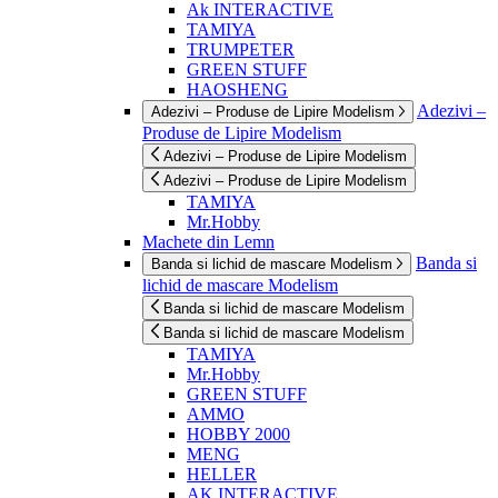
Ak INTERACTIVE
TAMIYA
TRUMPETER
GREEN STUFF
HAOSHENG
Adezivi –
Adezivi – Produse de Lipire Modelism
Produse de Lipire Modelism
Adezivi – Produse de Lipire Modelism
Adezivi – Produse de Lipire Modelism
TAMIYA
Mr.Hobby
Machete din Lemn
Banda si
Banda si lichid de mascare Modelism
lichid de mascare Modelism
Banda si lichid de mascare Modelism
Banda si lichid de mascare Modelism
TAMIYA
Mr.Hobby
GREEN STUFF
AMMO
HOBBY 2000
MENG
HELLER
AK INTERACTIVE