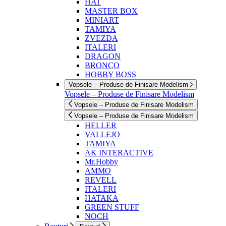
HAT
MASTER BOX
MINIART
TAMIYA
ZVEZDA
ITALERI
DRAGON
BRONCO
HOBBY BOSS
Vopsele – Produse de Finisare Modelism
Vopsele – Produse de Finisare Modelism
Vopsele – Produse de Finisare Modelism
Vopsele – Produse de Finisare Modelism
HELLER
VALLEJO
TAMIYA
AK INTERACTIVE
Mr.Hobby
AMMO
REVELL
ITALERI
HATAKA
GREEN STUFF
NOCH