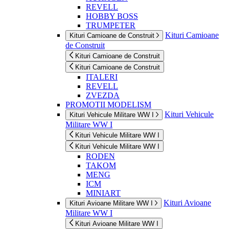
REVELL
HOBBY BOSS
TRUMPETER
Kituri Camioane
Kituri Camioane de Construit
de Construit
Kituri Camioane de Construit
Kituri Camioane de Construit
ITALERI
REVELL
ZVEZDA
PROMOTII MODELISM
Kituri Vehicule
Kituri Vehicule Militare WW I
Militare WW I
Kituri Vehicule Militare WW I
Kituri Vehicule Militare WW I
RODEN
TAKOM
MENG
ICM
MINIART
Kituri Avioane
Kituri Avioane Militare WW I
Militare WW I
Kituri Avioane Militare WW I