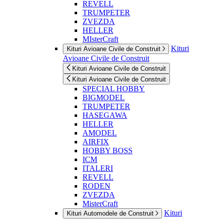
REVELL
TRUMPETER
ZVEZDA
HELLER
MIsterCraft
Kituri
Kituri Avioane Civile de Construit
Avioane Civile de Construit
Kituri Avioane Civile de Construit
Kituri Avioane Civile de Construit
SPECIAL HOBBY
BIGMODEL
TRUMPETER
HASEGAWA
HELLER
AMODEL
AIRFIX
HOBBY BOSS
ICM
ITALERI
REVELL
RODEN
ZVEZDA
MisterCraft
Kituri
Kituri Automodele de Construit