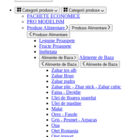
Categorii produse
Categorii produse
PACHETE ECONOMICE
PRO MODELISM
Produse Alimentare
Produse Alimentare
Produse Alimentare
Legume Proaspete
Fructe Proaspete
Inghetata
Alimente de Baza
Alimente de Baza
Alimente de Baza
Alimente de Baza
Zahar tos alb
Zahar Brun
Zahar pudra
Zahar plic - Zhar stick - Zahar cubic
Faina - Drojdie
Ulei de floarea soarelui
Ulei de masline
Malai
Orez - Fasole
Gris - Pesmet - Arpacas
Oua
Otet Romania
Otet import