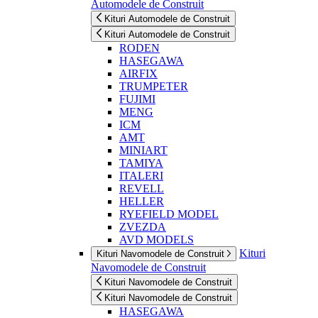
Automodele de Construit
Kituri Automodele de Construit
Kituri Automodele de Construit
RODEN
HASEGAWA
AIRFIX
TRUMPETER
FUJIMI
MENG
ICM
AMT
MINIART
TAMIYA
ITALERI
REVELL
HELLER
RYEFIELD MODEL
ZVEZDA
AVD MODELS
Kituri
Kituri Navomodele de Construit
Navomodele de Construit
Kituri Navomodele de Construit
Kituri Navomodele de Construit
HASEGAWA