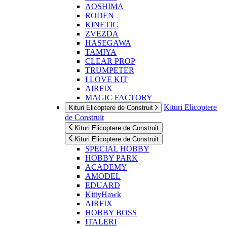
AOSHIMA
RODEN
KINETIC
ZVEZDA
HASEGAWA
TAMIYA
CLEAR PROP
TRUMPETER
I LOVE KIT
AIRFIX
MAGIC FACTORY
Kituri Elicoptere
Kituri Elicoptere de Construit
de Construit
Kituri Elicoptere de Construit
Kituri Elicoptere de Construit
SPECIAL HOBBY
HOBBY PARK
ACADEMY
AMODEL
EDUARD
KittyHawk
AIRFIX
HOBBY BOSS
ITALERI