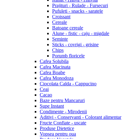
Prajituri - Rulade - Fursecuri
Pufuleti - snacks - saratele
Croissant
Cereale
Batoane cereale
Alune - fistic - caju - migdale
Seminte
Sticks - covrigi - grisine
Chips
Porumb floricele
Cafea Solubila
Cafea Macinata
Cafea Boabe
Cafea Monodoza
Ciocolata Calda - Cappucino
Ceai
Cacao
Baze pentru Mancaruri
Supe Instant
Condimente - Mirodenii
Aditivi - Conservanti - Colorant alimentar
Fructe Confiate - uscate
Produse Dietetice
Vopsea pentru oua