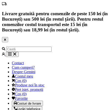
Livrare gratuită pentru comenzile de peste 150 lei (în
București) sau 500 lei (în restul țării). Pentru restul
comenzilor costul transportul este 15 lei (în
București) sau 18,99 lei (în restul țării).
Contact
Cum cumperi?
Despre Gemini
Contul meu
Coș
(
0
)
Produse noi în stoc
Preț isteț, promoții
Coș
(
0
)
Favorite
Costuri de livrare
Livrări telefonice