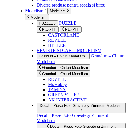
Diverse produse pentru scoala si birou
Modelism
Modelism
Modelism
PUZZLE
PUZZLE
PUZZLE
PUZZLE
CASTORLAND
REVELL
HELLER
REVISTE SI CARTI MODELISM
Grunduri – Chituri
Grunduri – Chituri Modelism
Modelism
Grunduri – Chituri Modelism
Grunduri – Chituri Modelism
REVELL
Mr.Hobby
TAMIYA
GREEN STUFF
AK INTERACTIVE
Decal – Piese Foto-Gravate și Zimmerit Modelism
Decal – Piese Foto-Gravate și Zimmerit
Modelism
Decal – Piese Foto-Gravate și Zimmerit