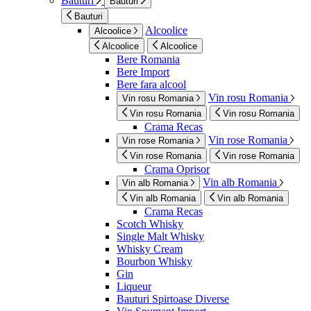
Bauturi
Bauturi
Bauturi
Alcoolice
Alcoolice
Alcoolice
Alcoolice
Bere Romania
Bere Import
Bere fara alcool
Vin rosu Romania
Vin rosu Romania
Vin rosu Romania
Vin rosu Romania
Crama Recas
Vin rose Romania
Vin rose Romania
Vin rose Romania
Vin rose Romania
Crama Oprisor
Vin alb Romania
Vin alb Romania
Vin alb Romania
Vin alb Romania
Crama Recas
Scotch Whisky
Single Malt Whisky
Whisky Cream
Bourbon Whisky
Gin
Liqueur
Bauturi Spirtoase Diverse