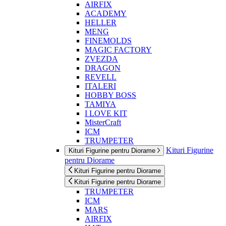
AIRFIX
ACADEMY
HELLER
MENG
FINEMOLDS
MAGIC FACTORY
ZVEZDA
DRAGON
REVELL
ITALERI
HOBBY BOSS
TAMIYA
I LOVE KIT
MisterCraft
ICM
TRUMPETER
Kituri Figurine
Kituri Figurine pentru Diorame
pentru Diorame
Kituri Figurine pentru Diorame
Kituri Figurine pentru Diorame
TRUMPETER
ICM
MARS
AIRFIX