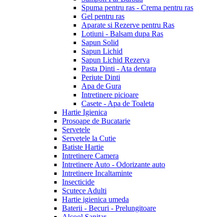
Spuma pentru ras - Crema pentru ras
Gel pentru ras
Aparate si Rezerve pentru Ras
Lotiuni - Balsam dupa Ras
Sapun Solid
Sapun Lichid
Sapun Lichid Rezerva
Pasta Dinti - Ata dentara
Periute Dinti
Apa de Gura
Intretinere picioare
Casete - Apa de Toaleta
Hartie Igienica
Prosoape de Bucatarie
Servetele
Servetele la Cutie
Batiste Hartie
Intretinere Camera
Intretinere Auto - Odorizante auto
Intretinere Incaltaminte
Insecticide
Scutece Adulti
Hartie igienica umeda
Baterii - Becuri - Prelungitoare
Alcool Sanitar