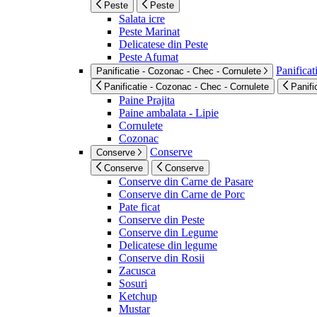
Peste
Peste
Salata icre
Peste Marinat
Delicatese din Peste
Peste Afumat
Panificat
Panificatie - Cozonac - Chec - Cornulete
Panificatie - Cozonac - Chec - Cornulete
Panifi
Paine Prajita
Paine ambalata - Lipie
Cornulete
Cozonac
Conserve
Conserve
Conserve
Conserve
Conserve din Carne de Pasare
Conserve din Carne de Porc
Pate ficat
Conserve din Peste
Conserve din Legume
Delicatese din legume
Conserve din Rosii
Zacusca
Sosuri
Ketchup
Mustar