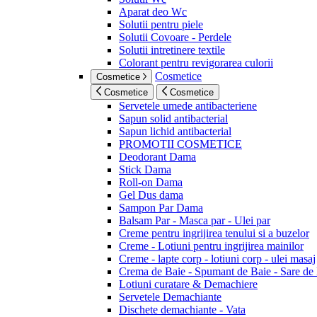
Aparat deo Wc
Solutii pentru piele
Solutii Covoare - Perdele
Solutii intretinere textile
Colorant pentru revigorarea culorii
Cosmetice
Cosmetice
Cosmetice
Cosmetice
Servetele umede antibacteriene
Sapun solid antibacterial
Sapun lichid antibacterial
PROMOTII COSMETICE
Deodorant Dama
Stick Dama
Roll-on Dama
Gel Dus dama
Sampon Par Dama
Balsam Par - Masca par - Ulei par
Creme pentru ingrijirea tenului si a buzelor
Creme - Lotiuni pentru ingrijirea mainilor
Creme - lapte corp - lotiuni corp - ulei masaj
Crema de Baie - Spumant de Baie - Sare de
Lotiuni curatare & Demachiere
Servetele Demachiante
Dischete demachiante - Vata