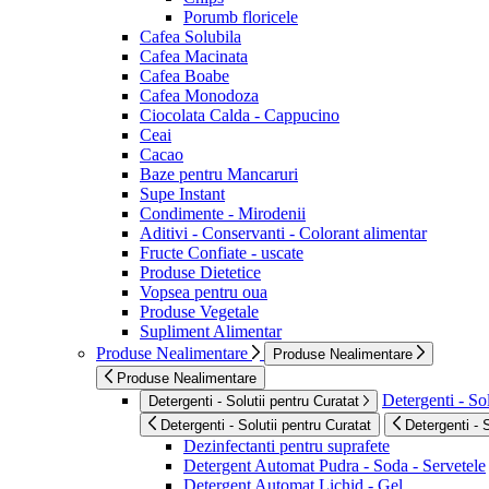
Porumb floricele
Cafea Solubila
Cafea Macinata
Cafea Boabe
Cafea Monodoza
Ciocolata Calda - Cappucino
Ceai
Cacao
Baze pentru Mancaruri
Supe Instant
Condimente - Mirodenii
Aditivi - Conservanti - Colorant alimentar
Fructe Confiate - uscate
Produse Dietetice
Vopsea pentru oua
Produse Vegetale
Supliment Alimentar
Produse Nealimentare
Produse Nealimentare
Produse Nealimentare
Detergenti - Sol
Detergenti - Solutii pentru Curatat
Detergenti - Solutii pentru Curatat
Detergenti - 
Dezinfectanti pentru suprafete
Detergent Automat Pudra - Soda - Servetele
Detergent Automat Lichid - Gel