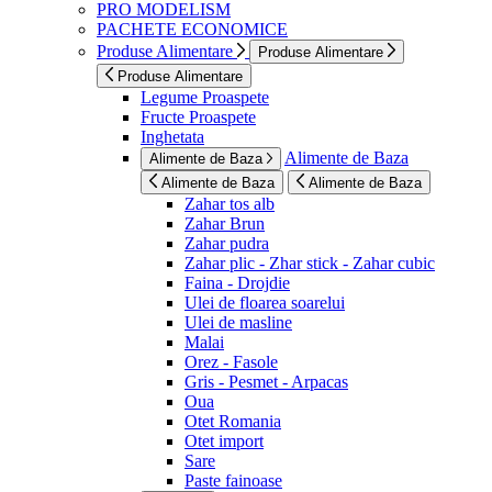
PRO MODELISM
PACHETE ECONOMICE
Produse Alimentare
Produse Alimentare
Produse Alimentare
Legume Proaspete
Fructe Proaspete
Inghetata
Alimente de Baza
Alimente de Baza
Alimente de Baza
Alimente de Baza
Zahar tos alb
Zahar Brun
Zahar pudra
Zahar plic - Zhar stick - Zahar cubic
Faina - Drojdie
Ulei de floarea soarelui
Ulei de masline
Malai
Orez - Fasole
Gris - Pesmet - Arpacas
Oua
Otet Romania
Otet import
Sare
Paste fainoase