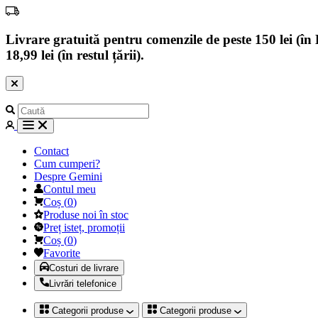
Livrare gratuită pentru comenzile de peste 150 lei (în B
18,99 lei (în restul țării).
Contact
Cum cumperi?
Despre Gemini
Contul meu
Coș
(
0
)
Produse noi în stoc
Preț isteț, promoții
Coș
(
0
)
Favorite
Costuri de livrare
Livrări telefonice
Categorii produse
Categorii produse