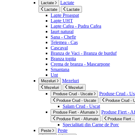
Lactate
Lactate
Lactate
Lactate
Lapte Proaspat
Lapte UHT
Lapte Cafea - Pudra Cafea
Iaurt natural
Sana - Chefir
Telemea - Cas
Cascaval
Branza de Vaci - Branza de burduf
Branza topita
Crema de branza - Mascarpone
Smantana
Unt
Mezeluri
Mezeluri
Mezeluri
Mezeluri
Produse Crud - Us
Produse Crud - Uscate
Produse Crud - Uscate
Produse Crud - 
Salam Crud - Uscat
Produse Fiert - 
Produse Fiert - Afumate
Produse Fiert - Afumate
Produse Fiert -
Specialitati din Carne de Porc
Peste
Peste