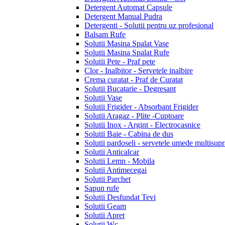
Detergent Automat Capsule
Detergent Manual Pudra
Detergenti - Solutii pentru uz profesional
Balsam Rufe
Solutii Masina Spalat Vase
Solutii Masina Spalat Rufe
Solutii Pete - Praf pete
Clor - Inalbitor - Servetele inalbire
Crema curatat - Praf de Curatat
Solutii Bucatarie - Degresant
Solutii Vase
Solutii Frigider - Absorbant Frigider
Solutii Aragaz - Plite -Cuptoare
Solutii Inox - Argint - Electrocasnice
Solutii Baie - Cabina de dus
Solutii pardoseli - servetele umede multisupr
Solutii Anticalcar
Solutii Lemn - Mobila
Solutii Antimecegai
Solutii Parchet
Sapun rufe
Solutii Desfundat Tevi
Solutii Geam
Solutii Apret
Solutii Wc