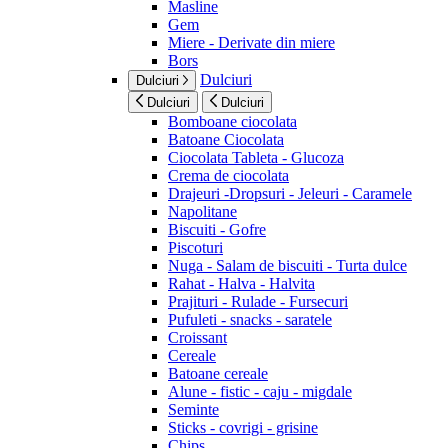
Masline
Gem
Miere - Derivate din miere
Bors
Dulciuri
Dulciuri
Dulciuri
Dulciuri
Bomboane ciocolata
Batoane Ciocolata
Ciocolata Tableta - Glucoza
Crema de ciocolata
Drajeuri -Dropsuri - Jeleuri - Caramele
Napolitane
Biscuiti - Gofre
Piscoturi
Nuga - Salam de biscuiti - Turta dulce
Rahat - Halva - Halvita
Prajituri - Rulade - Fursecuri
Pufuleti - snacks - saratele
Croissant
Cereale
Batoane cereale
Alune - fistic - caju - migdale
Seminte
Sticks - covrigi - grisine
Chips