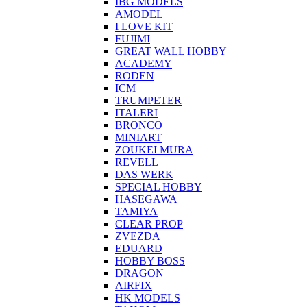
IBG MODELS
AMODEL
I LOVE KIT
FUJIMI
GREAT WALL HOBBY
ACADEMY
RODEN
ICM
TRUMPETER
ITALERI
BRONCO
MINIART
ZOUKEI MURA
REVELL
DAS WERK
SPECIAL HOBBY
HASEGAWA
TAMIYA
CLEAR PROP
ZVEZDA
EDUARD
HOBBY BOSS
DRAGON
AIRFIX
HK MODELS