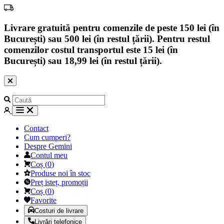
Livrare gratuită pentru comenzile de peste 150 lei (în
București) sau 500 lei (în restul țării). Pentru restul
comenzilor costul transportul este 15 lei (în
București) sau 18,99 lei (în restul țării).
Contact
Cum cumperi?
Despre Gemini
Contul meu
Coș
(
0
)
Produse noi în stoc
Preț isteț, promoții
Coș
(
0
)
Favorite
Costuri de livrare
Livrări telefonice