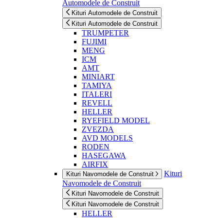
Automodele de Construit
Kituri Automodele de Construit
Kituri Automodele de Construit
TRUMPETER
FUJIMI
MENG
ICM
AMT
MINIART
TAMIYA
ITALERI
REVELL
HELLER
RYEFIELD MODEL
ZVEZDA
AVD MODELS
RODEN
HASEGAWA
AIRFIX
Kituri
Kituri Navomodele de Construit
Navomodele de Construit
Kituri Navomodele de Construit
Kituri Navomodele de Construit
HELLER