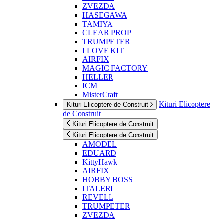
ZVEZDA
HASEGAWA
TAMIYA
CLEAR PROP
TRUMPETER
I LOVE KIT
AIRFIX
MAGIC FACTORY
HELLER
ICM
MisterCraft
Kituri Elicoptere
Kituri Elicoptere de Construit
de Construit
Kituri Elicoptere de Construit
Kituri Elicoptere de Construit
AMODEL
EDUARD
KittyHawk
AIRFIX
HOBBY BOSS
ITALERI
REVELL
TRUMPETER
ZVEZDA