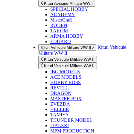
Kituri Avioane Militare WW I
SPECIAL HOBBY
ACADEMY
MisterCraft
RODEN
TAKOM
ARMA HOBBY
EDUARD
Kituri Vehicule
Kituri Vehicule Militare WW II
Militare WW II
Kituri Vehicule Militare WW II
Kituri Vehicule Militare WW II
IBG MODELS
ACE MODELS
HOBBY BOSS
REVELL
DRAGON
MASTER BOX
ZVEZDA
HELLER
TAMIYA
THUNDER MODEL
ITALERI
MPM PRODUCTION