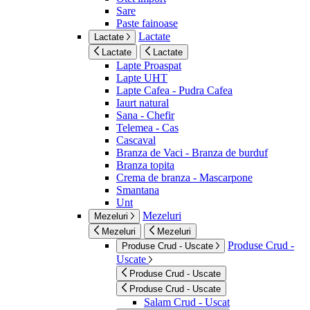
Sare
Paste fainoase
Lactate
Lactate
Lactate
Lactate
Lapte Proaspat
Lapte UHT
Lapte Cafea - Pudra Cafea
Iaurt natural
Sana - Chefir
Telemea - Cas
Cascaval
Branza de Vaci - Branza de burduf
Branza topita
Crema de branza - Mascarpone
Smantana
Unt
Mezeluri
Mezeluri
Mezeluri
Mezeluri
Produse Crud -
Produse Crud - Uscate
Uscate
Produse Crud - Uscate
Produse Crud - Uscate
Salam Crud - Uscat