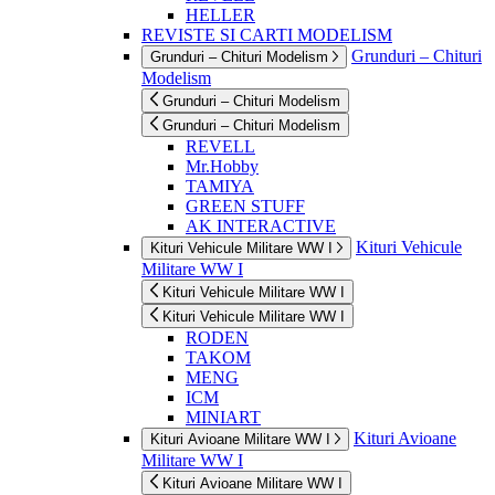
HELLER
REVISTE SI CARTI MODELISM
Grunduri – Chituri
Grunduri – Chituri Modelism
Modelism
Grunduri – Chituri Modelism
Grunduri – Chituri Modelism
REVELL
Mr.Hobby
TAMIYA
GREEN STUFF
AK INTERACTIVE
Kituri Vehicule
Kituri Vehicule Militare WW I
Militare WW I
Kituri Vehicule Militare WW I
Kituri Vehicule Militare WW I
RODEN
TAKOM
MENG
ICM
MINIART
Kituri Avioane
Kituri Avioane Militare WW I
Militare WW I
Kituri Avioane Militare WW I