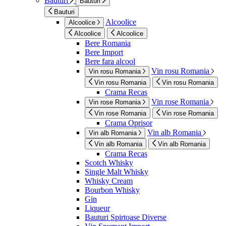
Bauturi
Bauturi
Bauturi
Alcoolice
Alcoolice
Alcoolice
Alcoolice
Bere Romania
Bere Import
Bere fara alcool
Vin rosu Romania
Vin rosu Romania
Vin rosu Romania
Vin rosu Romania
Crama Recas
Vin rose Romania
Vin rose Romania
Vin rose Romania
Vin rose Romania
Crama Oprisor
Vin alb Romania
Vin alb Romania
Vin alb Romania
Vin alb Romania
Crama Recas
Scotch Whisky
Single Malt Whisky
Whisky Cream
Bourbon Whisky
Gin
Liqueur
Bauturi Spirtoase Diverse