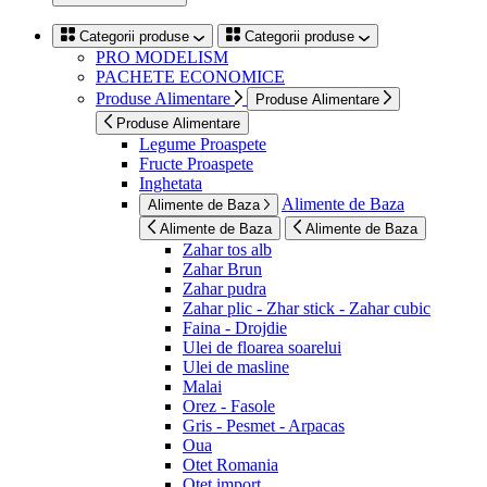
Categorii produse
Categorii produse
PRO MODELISM
PACHETE ECONOMICE
Produse Alimentare
Produse Alimentare
Produse Alimentare
Legume Proaspete
Fructe Proaspete
Inghetata
Alimente de Baza
Alimente de Baza
Alimente de Baza
Alimente de Baza
Zahar tos alb
Zahar Brun
Zahar pudra
Zahar plic - Zhar stick - Zahar cubic
Faina - Drojdie
Ulei de floarea soarelui
Ulei de masline
Malai
Orez - Fasole
Gris - Pesmet - Arpacas
Oua
Otet Romania
Otet import