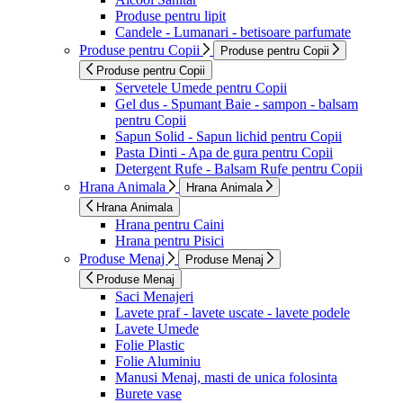
Produse pentru lipit
Candele - Lumanari - betisoare parfumate
Produse pentru Copii
Produse pentru Copii
Produse pentru Copii
Servetele Umede pentru Copii
Gel dus - Spumant Baie - sampon - balsam
pentru Copii
Sapun Solid - Sapun lichid pentru Copii
Pasta Dinti - Apa de gura pentru Copii
Detergent Rufe - Balsam Rufe pentru Copii
Hrana Animala
Hrana Animala
Hrana Animala
Hrana pentru Caini
Hrana pentru Pisici
Produse Menaj
Produse Menaj
Produse Menaj
Saci Menajeri
Lavete praf - lavete uscate - lavete podele
Lavete Umede
Folie Plastic
Folie Aluminiu
Manusi Menaj, masti de unica folosinta
Burete vase