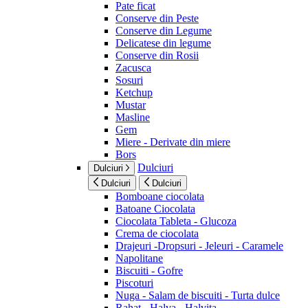
Pate ficat
Conserve din Peste
Conserve din Legume
Delicatese din legume
Conserve din Rosii
Zacusca
Sosuri
Ketchup
Mustar
Masline
Gem
Miere - Derivate din miere
Bors
Dulciuri
Dulciuri
Dulciuri
Dulciuri
Bomboane ciocolata
Batoane Ciocolata
Ciocolata Tableta - Glucoza
Crema de ciocolata
Drajeuri -Dropsuri - Jeleuri - Caramele
Napolitane
Biscuiti - Gofre
Piscoturi
Nuga - Salam de biscuiti - Turta dulce
Rahat - Halva - Halvita