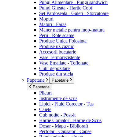
Pungi Alimentare - Pungi sandwich
Pungi Gheata - Hartie Copt
Set Pardoseala - Galeti - Storcatoare
Mopuri
Maturi - Faras
Maner metalic pentru mop-matura
Perii - Role scame
Produse Unica Folosinta
Produse uz caznic
Accesorii bucatarie
Vase Termorezistente
Vase Emailate - Teflonate
Cutii depozitare
Produse din sticla
Papetarie
Papetarie
Papetarie
Plicuri
Instrumente de scris
Lipici - Fluid Corector - Tus
Caiete
Cub notite - Post-it
Hartie Copiator - Hartie de Scris
Dosar - Mapa - Biblioraft
Perfotar - Capsator - Capse
Banda adeziva - sfoara