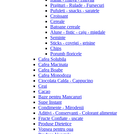
Prajituri - Rulade - Fursecuri
Pufuleti - snacks - saratele
Croissant
Cereale
Batoane cereale
Alune - fistic - caju - migdale
Seminte
Sticks - covrigi - grisine
Chips
Porumb floricele
Cafea Solubila
Cafea Macinata
Cafea Boabe
Cafea Monodoza
Ciocolata Calda - Cappucino
Ceai
Cacao
Baze pentru Mancaruri
Supe Instant
Condimente - Mirodenii
Aditivi - Conservanti - Colorant alimentar
Fructe Confiate - uscate
Produse Dietetice
Vopsea pentru oua