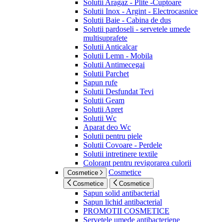
Solutii Aragaz - Plite -Cuptoare
Solutii Inox - Argint - Electrocasnice
Solutii Baie - Cabina de dus
Solutii pardoseli - servetele umede
multisuprafete
Solutii Anticalcar
Solutii Lemn - Mobila
Solutii Antimecegai
Solutii Parchet
Sapun rufe
Solutii Desfundat Tevi
Solutii Geam
Solutii Apret
Solutii Wc
Aparat deo Wc
Solutii pentru piele
Solutii Covoare - Perdele
Solutii intretinere textile
Colorant pentru revigorarea culorii
Cosmetice
Cosmetice
Cosmetice
Cosmetice
Sapun solid antibacterial
Sapun lichid antibacterial
PROMOTII COSMETICE
Servetele umede antibacteriene