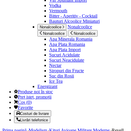
Vin Spumant Import
Vodka
Vermouth
Bitter - Aperitiv - Cocktail
Bauturi Alcoolice Miniaturi
Nonalcoolice
Nonalcoolice
Nonalcoolice
Nonalcoolice
Apa Minerala Romania
Apa Plata Romania
Apa Plata Import
Sucuri Acidulate
Sucuri Neacidulate
Nectar
Siropuri din Fructe
Suc din Rosii
Ice Tea
Energizant
Produse noi în stoc
Preț isteț, promoții
Coș
(
0
)
Favorite
Costuri de livrare
Livrări telefonice
Prima pagină
Modelism
Kituri Avioane Militare Moderne
Revell