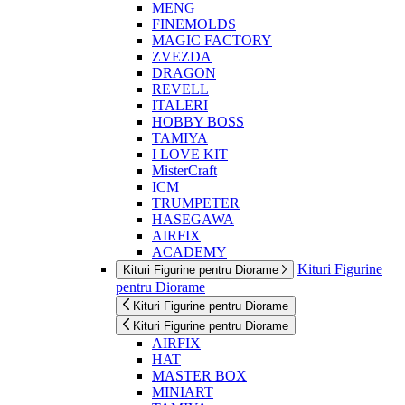
MENG
FINEMOLDS
MAGIC FACTORY
ZVEZDA
DRAGON
REVELL
ITALERI
HOBBY BOSS
TAMIYA
I LOVE KIT
MisterCraft
ICM
TRUMPETER
HASEGAWA
AIRFIX
ACADEMY
Kituri Figurine
Kituri Figurine pentru Diorame
pentru Diorame
Kituri Figurine pentru Diorame
Kituri Figurine pentru Diorame
AIRFIX
HAT
MASTER BOX
MINIART