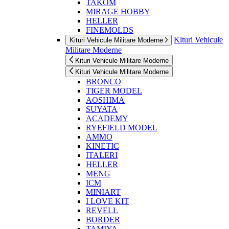
TAKOM
MIRAGE HOBBY
HELLER
FINEMOLDS
Kituri Vehicule
Kituri Vehicule Militare Moderne
Militare Moderne
Kituri Vehicule Militare Moderne
Kituri Vehicule Militare Moderne
BRONCO
TIGER MODEL
AOSHIMA
SUYATA
ACADEMY
RYEFIELD MODEL
AMMO
KINETIC
ITALERI
HELLER
MENG
ICM
MINIART
I LOVE KIT
REVELL
BORDER
TAMIYA