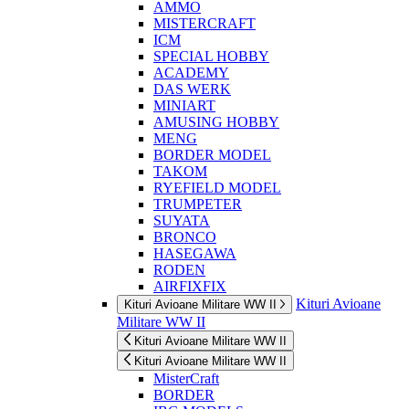
AMMO
MISTERCRAFT
ICM
SPECIAL HOBBY
ACADEMY
DAS WERK
MINIART
AMUSING HOBBY
MENG
BORDER MODEL
TAKOM
RYEFIELD MODEL
TRUMPETER
SUYATA
BRONCO
HASEGAWA
RODEN
AIRFIXFIX
Kituri Avioane
Kituri Avioane Militare WW II
Militare WW II
Kituri Avioane Militare WW II
Kituri Avioane Militare WW II
MisterCraft
BORDER