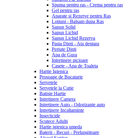
Spuma pentru ras - Crema pentru ras
Gel pentru ras
Aparate si Rezerve pentru Ras
Lotiuni - Balsam dupa Ras
Sapun Solid
Sapun Lichid
Sapun Lichid Rezerva
Pasta Dinti - Ata dentara
Periute Dinti
Apa de Gura
Intretinere picioare
Casete - Apa de Toaleta
Hartie Igienica
Prosoape de Bucatarie
Servetele
Servetele la Cutie
Batiste Hartie
Intretinere Camera
Intretinere Auto - Odorizante auto
Intretinere Incaltaminte
Insecticide
Scutece Adulti
Hartie igienica umeda
Baterii - Becuri - Prelungitoare
Alcool Sanitar