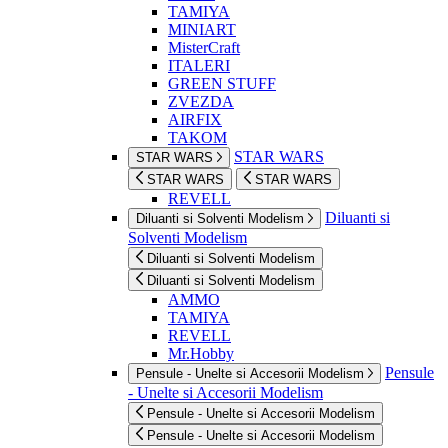
TAMIYA
MINIART
MisterCraft
ITALERI
GREEN STUFF
ZVEZDA
AIRFIX
TAKOM
STAR WARS
STAR WARS
STAR WARS
STAR WARS
REVELL
Diluanti si
Diluanti si Solventi Modelism
Solventi Modelism
Diluanti si Solventi Modelism
Diluanti si Solventi Modelism
AMMO
TAMIYA
REVELL
Mr.Hobby
Pensule
Pensule - Unelte si Accesorii Modelism
- Unelte si Accesorii Modelism
Pensule - Unelte si Accesorii Modelism
Pensule - Unelte si Accesorii Modelism