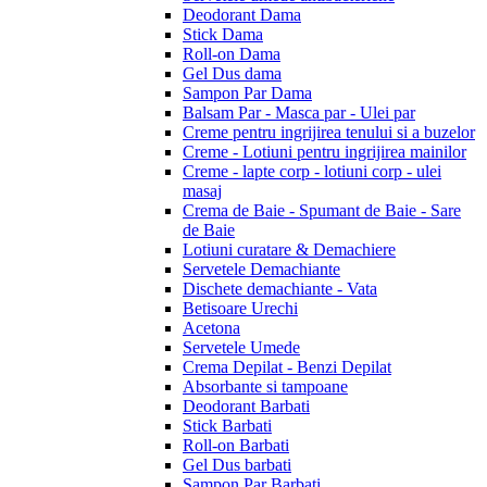
Deodorant Dama
Stick Dama
Roll-on Dama
Gel Dus dama
Sampon Par Dama
Balsam Par - Masca par - Ulei par
Creme pentru ingrijirea tenului si a buzelor
Creme - Lotiuni pentru ingrijirea mainilor
Creme - lapte corp - lotiuni corp - ulei
masaj
Crema de Baie - Spumant de Baie - Sare
de Baie
Lotiuni curatare & Demachiere
Servetele Demachiante
Dischete demachiante - Vata
Betisoare Urechi
Acetona
Servetele Umede
Crema Depilat - Benzi Depilat
Absorbante si tampoane
Deodorant Barbati
Stick Barbati
Roll-on Barbati
Gel Dus barbati
Sampon Par Barbati