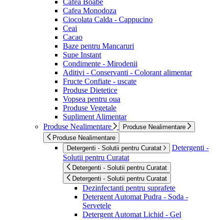
Cafea Boabe
Cafea Monodoza
Ciocolata Calda - Cappucino
Ceai
Cacao
Baze pentru Mancaruri
Supe Instant
Condimente - Mirodenii
Aditivi - Conservanti - Colorant alimentar
Fructe Confiate - uscate
Produse Dietetice
Vopsea pentru oua
Produse Vegetale
Supliment Alimentar
Produse Nealimentare
Produse Nealimentare
Produse Nealimentare
Detergenti -
Detergenti - Solutii pentru Curatat
Solutii pentru Curatat
Detergenti - Solutii pentru Curatat
Detergenti - Solutii pentru Curatat
Dezinfectanti pentru suprafete
Detergent Automat Pudra - Soda -
Servetele
Detergent Automat Lichid - Gel