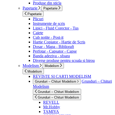
Produse din sticla
Papetarie
Papetarie
Papetarie
Plicuri
Instrumente de scris
Lipici - Fluid Corector - Tus
Caiete
Cub notite - Post-it
Hartie Copiator - Hartie de Scris
Dosar - Mapa - Biblioraft
Perfotar - Capsator - Capse
Banda adeziva - sfoara
Diverse produse pentru scoala si birou
Modelism
Modelism
Modelism
REVISTE SI CARTI MODELISM
Grunduri – Chituri
Grunduri – Chituri Modelism
Modelism
Grunduri – Chituri Modelism
Grunduri – Chituri Modelism
REVELL
Mr.Hobby
TAMIYA