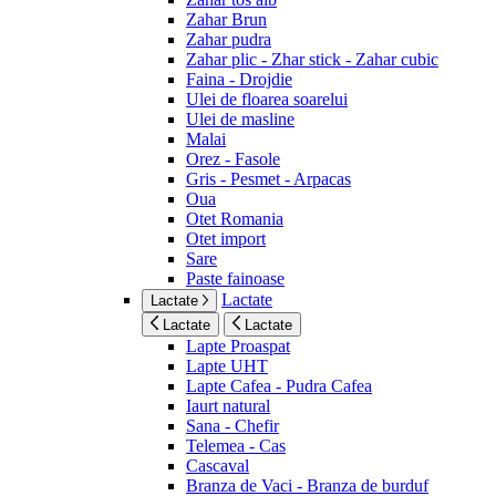
Zahar Brun
Zahar pudra
Zahar plic - Zhar stick - Zahar cubic
Faina - Drojdie
Ulei de floarea soarelui
Ulei de masline
Malai
Orez - Fasole
Gris - Pesmet - Arpacas
Oua
Otet Romania
Otet import
Sare
Paste fainoase
Lactate
Lactate
Lactate
Lactate
Lapte Proaspat
Lapte UHT
Lapte Cafea - Pudra Cafea
Iaurt natural
Sana - Chefir
Telemea - Cas
Cascaval
Branza de Vaci - Branza de burduf