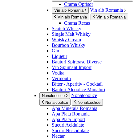
Crama Oprisor
Vin alb Romania
Vin alb Romania
Vin alb Romania
Vin alb Romania
Crama Recas
Scotch Whisky
Single Malt Whisky
Whisky Cream
Bourbon Whisky
Gin
Liqueur
Bauturi Spirtoase Diverse
Vin Spumant Import
Vodka
Vermouth
Bitter - Aperitiv - Cocktail
Bauturi Alcoolice Miniaturi
Nonalcoolice
Nonalcoolice
Nonalcoolice
Nonalcoolice
Apa Minerala Romania
Apa Plata Romania
Apa Plata Import
Sucuri Acidulate
Sucuri Neacidulate
Nectar