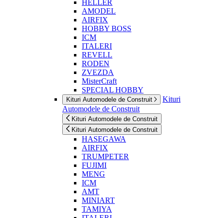
HELLER
AMODEL
AIRFIX
HOBBY BOSS
ICM
ITALERI
REVELL
RODEN
ZVEZDA
MisterCraft
SPECIAL HOBBY
Kituri
Kituri Automodele de Construit
Automodele de Construit
Kituri Automodele de Construit
Kituri Automodele de Construit
HASEGAWA
AIRFIX
TRUMPETER
FUJIMI
MENG
ICM
AMT
MINIART
TAMIYA
ITALERI