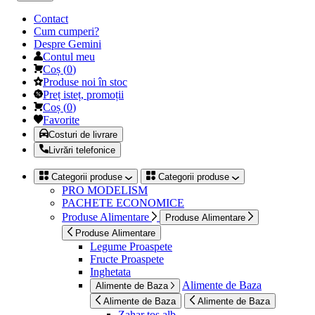
Contact
Cum cumperi?
Despre Gemini
Contul meu
Coș
(
0
)
Produse noi în stoc
Preț isteț, promoții
Coș
(
0
)
Favorite
Costuri de livrare
Livrări telefonice
Categorii produse
Categorii produse
PRO MODELISM
PACHETE ECONOMICE
Produse Alimentare
Produse Alimentare
Produse Alimentare
Legume Proaspete
Fructe Proaspete
Inghetata
Alimente de Baza
Alimente de Baza
Alimente de Baza
Alimente de Baza
Zahar tos alb