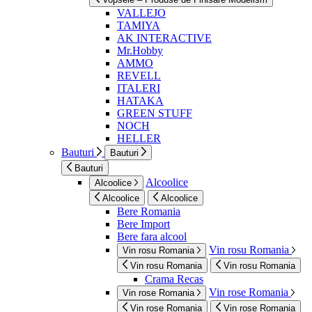
VALLEJO
TAMIYA
AK INTERACTIVE
Mr.Hobby
AMMO
REVELL
ITALERI
HATAKA
GREEN STUFF
NOCH
HELLER
Bauturi
Bauturi
Bauturi
Alcoolice
Alcoolice
Alcoolice
Alcoolice
Bere Romania
Bere Import
Bere fara alcool
Vin rosu Romania
Vin rosu Romania
Vin rosu Romania
Vin rosu Romania
Crama Recas
Vin rose Romania
Vin rose Romania
Vin rose Romania
Vin rose Romania