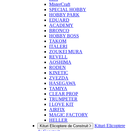
MisterCraft
SPECIAL HOBBY
HOBBY PARK
EDUARD
ACADEMY
BRONCO
HOBBY BOSS
TAKOM
ITALERI
ZOUKEI MURA
REVELL
AOSHIMA
RODEN
KINETIC
ZVEZDA
HASEGAWA
TAMIYA
CLEAR PROP
TRUMPETER
I LOVE KIT
AIRFIX
MAGIC FACTORY
HELLER
Kituri Elicoptere
Kituri Elicoptere de Construit