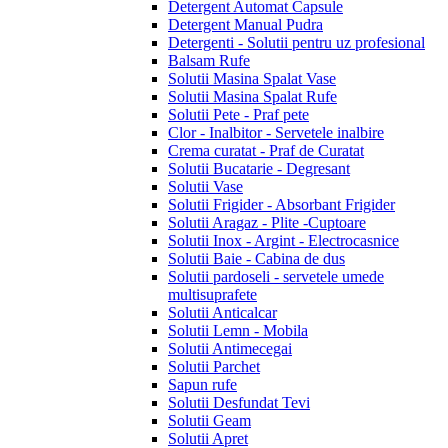
Detergent Automat Capsule
Detergent Manual Pudra
Detergenti - Solutii pentru uz profesional
Balsam Rufe
Solutii Masina Spalat Vase
Solutii Masina Spalat Rufe
Solutii Pete - Praf pete
Clor - Inalbitor - Servetele inalbire
Crema curatat - Praf de Curatat
Solutii Bucatarie - Degresant
Solutii Vase
Solutii Frigider - Absorbant Frigider
Solutii Aragaz - Plite -Cuptoare
Solutii Inox - Argint - Electrocasnice
Solutii Baie - Cabina de dus
Solutii pardoseli - servetele umede
multisuprafete
Solutii Anticalcar
Solutii Lemn - Mobila
Solutii Antimecegai
Solutii Parchet
Sapun rufe
Solutii Desfundat Tevi
Solutii Geam
Solutii Apret