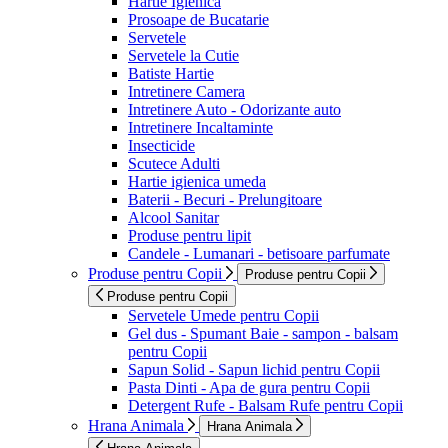
Hartie Igienica
Prosoape de Bucatarie
Servetele
Servetele la Cutie
Batiste Hartie
Intretinere Camera
Intretinere Auto - Odorizante auto
Intretinere Incaltaminte
Insecticide
Scutece Adulti
Hartie igienica umeda
Baterii - Becuri - Prelungitoare
Alcool Sanitar
Produse pentru lipit
Candele - Lumanari - betisoare parfumate
Produse pentru Copii
Produse pentru Copii
Produse pentru Copii
Servetele Umede pentru Copii
Gel dus - Spumant Baie - sampon - balsam
pentru Copii
Sapun Solid - Sapun lichid pentru Copii
Pasta Dinti - Apa de gura pentru Copii
Detergent Rufe - Balsam Rufe pentru Copii
Hrana Animala
Hrana Animala