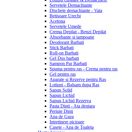
Servetele Demachiante
Dischete demachiante - Vata
Betisoare Urechi
Acetona
Servetele Umede
Crema Depilat - Benzi Depilat
Absorbante si tampoane
Deodorant Barbati
Stick Barbati
Roll-on Barbati
Gel Dus barbati
Sampon Par Barbati
Spuma pentru ras - Crema pentru ras
Gel pentru ras
Aparate si Rezerve pentru Ras
Lotiuni - Balsam dupa Ras
Sapun Solid
Sapun Lichid
Sapun Lichid Rezerva
Pasta Dinti - Ata dentara
Periute Dinti
Apa de Gura
Intretinere picioare
Casete - Apa de Toaleta