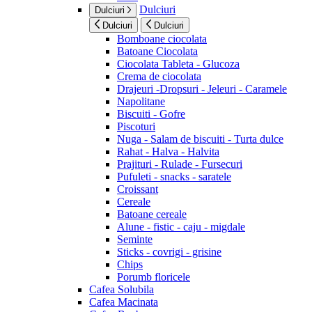
Dulciuri
Dulciuri
Dulciuri
Dulciuri
Bomboane ciocolata
Batoane Ciocolata
Ciocolata Tableta - Glucoza
Crema de ciocolata
Drajeuri -Dropsuri - Jeleuri - Caramele
Napolitane
Biscuiti - Gofre
Piscoturi
Nuga - Salam de biscuiti - Turta dulce
Rahat - Halva - Halvita
Prajituri - Rulade - Fursecuri
Pufuleti - snacks - saratele
Croissant
Cereale
Batoane cereale
Alune - fistic - caju - migdale
Seminte
Sticks - covrigi - grisine
Chips
Porumb floricele
Cafea Solubila
Cafea Macinata