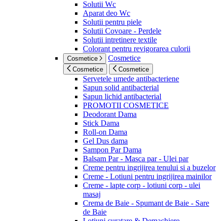
Solutii Wc
Aparat deo Wc
Solutii pentru piele
Solutii Covoare - Perdele
Solutii intretinere textile
Colorant pentru revigorarea culorii
Cosmetice
Cosmetice
Cosmetice
Cosmetice
Servetele umede antibacteriene
Sapun solid antibacterial
Sapun lichid antibacterial
PROMOTII COSMETICE
Deodorant Dama
Stick Dama
Roll-on Dama
Gel Dus dama
Sampon Par Dama
Balsam Par - Masca par - Ulei par
Creme pentru ingrijirea tenului si a buzelor
Creme - Lotiuni pentru ingrijirea mainilor
Creme - lapte corp - lotiuni corp - ulei
masaj
Crema de Baie - Spumant de Baie - Sare
de Baie
Lotiuni curatare & Demachiere