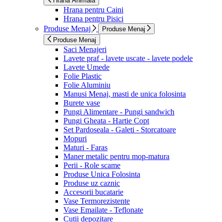
Hrana Animala
Hrana pentru Caini
Hrana pentru Pisici
Produse Menaj
Produse Menaj
Produse Menaj
Saci Menajeri
Lavete praf - lavete uscate - lavete podele
Lavete Umede
Folie Plastic
Folie Aluminiu
Manusi Menaj, masti de unica folosinta
Burete vase
Pungi Alimentare - Pungi sandwich
Pungi Gheata - Hartie Copt
Set Pardoseala - Galeti - Storcatoare
Mopuri
Maturi - Faras
Maner metalic pentru mop-matura
Perii - Role scame
Produse Unica Folosinta
Produse uz caznic
Accesorii bucatarie
Vase Termorezistente
Vase Emailate - Teflonate
Cutii depozitare