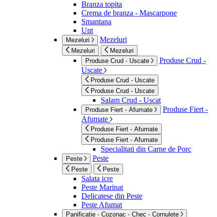
Branza topita
Crema de branza - Mascarpone
Smantana
Unt
Mezeluri
Mezeluri
Mezeluri
Mezeluri
Produse Crud -
Produse Crud - Uscate
Uscate
Produse Crud - Uscate
Produse Crud - Uscate
Salam Crud - Uscat
Produse Fiert -
Produse Fiert - Afumate
Afumate
Produse Fiert - Afumate
Produse Fiert - Afumate
Specialitati din Carne de Porc
Peste
Peste
Peste
Peste
Salata icre
Peste Marinat
Delicatese din Peste
Peste Afumat
Panificatie - Cozonac - Chec - Cornulete