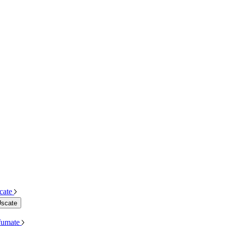
cate
Uscate
Afumate