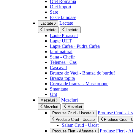
Otet Romania
Otet import
Sare
Paste fainoase
Lactate
Lactate
Lactate
Lactate
Lapte Proaspat
Lapte UHT
Lapte Cafea - Pudra Cafea
Iaurt natural
Sana - Chefir
Telemea - Cas
Cascaval
Branza de Vaci - Branza de burduf
Branza topita
Crema de branza - Mascarpone
Smantana
Unt
Mezeluri
Mezeluri
Mezeluri
Mezeluri
Produse Crud - Us
Produse Crud - Uscate
Produse Crud - Uscate
Produse Crud - 
Salam Crud - Uscat
Produse Fiert - 
Produse Fiert - Afumate