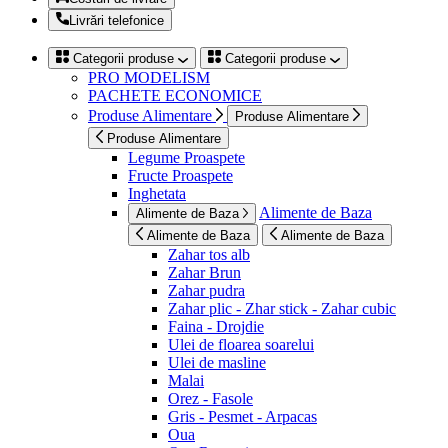
Livrări telefonice
Categorii produse
Categorii produse
PRO MODELISM
PACHETE ECONOMICE
Produse Alimentare
Produse Alimentare
Produse Alimentare
Legume Proaspete
Fructe Proaspete
Inghetata
Alimente de Baza
Alimente de Baza
Alimente de Baza
Alimente de Baza
Zahar tos alb
Zahar Brun
Zahar pudra
Zahar plic - Zhar stick - Zahar cubic
Faina - Drojdie
Ulei de floarea soarelui
Ulei de masline
Malai
Orez - Fasole
Gris - Pesmet - Arpacas
Oua