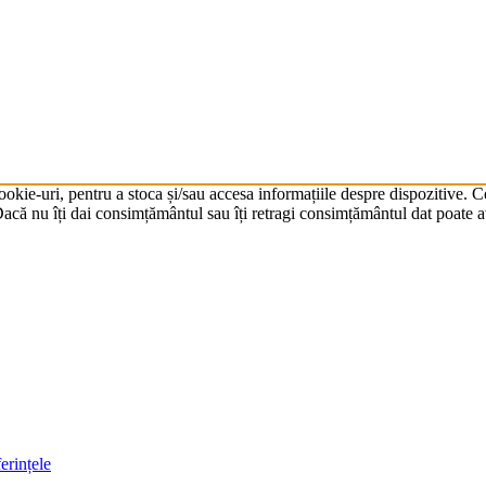
cookie-uri, pentru a stoca și/sau accesa informațiile despre dispozitive.
că nu îți dai consimțământul sau îți retragi consimțământul dat poate av
erințele