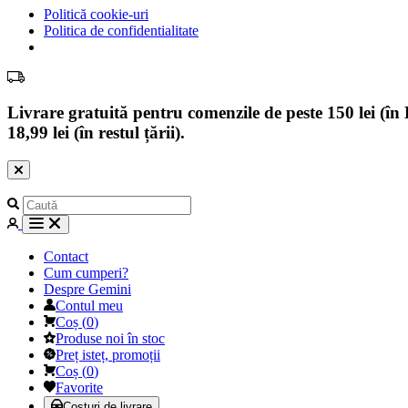
Politică cookie-uri
Politica de confidentialitate
Livrare gratuită pentru comenzile de peste 150 lei (în B
18,99 lei (în restul țării).
Contact
Cum cumperi?
Despre Gemini
Contul meu
Coș
(
0
)
Produse noi în stoc
Preț isteț, promoții
Coș
(
0
)
Favorite
Costuri de livrare