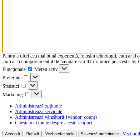
Pentru a oferi cea mai bună experiență, folosim tehnologii, cum ar fi 
cum ar fi comportamentul de navigare sau ID-uri unice pe acest site. Da
Funcționale
Funcționale
Mereu activ
Preferințe
Preferințe
Statistici
Statistici
Marketing
Marketing
Administrează opțiunile
Administrează serviciile
Administrează vânzătorii {vendor_count}
Citește mai multe despre aceste scopuri
Vezi pref
Acceptă
Refuză
Vezi preferințele
Salvează preferințele