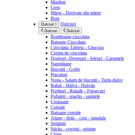
Masline
Gem
Miere - Derivate din miere
Bors
Dulciuri
Dulciuri
Dulciuri
Dulciuri
Bomboane ciocolata
Batoane Ciocolata
Ciocolata Tableta - Glucoza
Crema de ciocolata
Drajeuri -Dropsuri - Jeleuri - Caramele
Napolitane
Biscuiti - Gofre
Piscoturi
Nuga - Salam de biscuiti - Turta dulce
Rahat - Halva - Halvita
Prajituri - Rulade - Fursecuri
Pufuleti - snacks - saratele
Croissant
Cereale
Batoane cereale
Alune - fistic - caju - migdale
Seminte
Sticks - covrigi - grisine
Chips