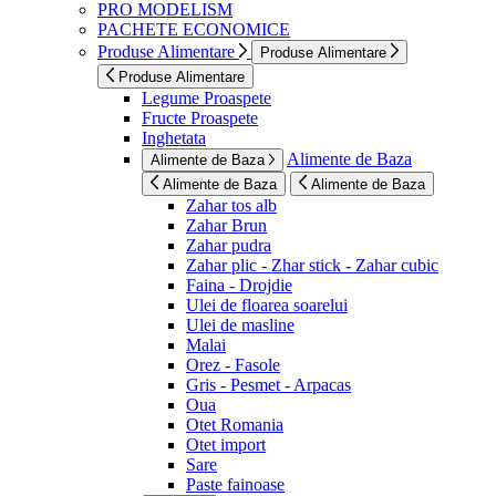
PRO MODELISM
PACHETE ECONOMICE
Produse Alimentare
Produse Alimentare
Produse Alimentare
Legume Proaspete
Fructe Proaspete
Inghetata
Alimente de Baza
Alimente de Baza
Alimente de Baza
Alimente de Baza
Zahar tos alb
Zahar Brun
Zahar pudra
Zahar plic - Zhar stick - Zahar cubic
Faina - Drojdie
Ulei de floarea soarelui
Ulei de masline
Malai
Orez - Fasole
Gris - Pesmet - Arpacas
Oua
Otet Romania
Otet import
Sare
Paste fainoase