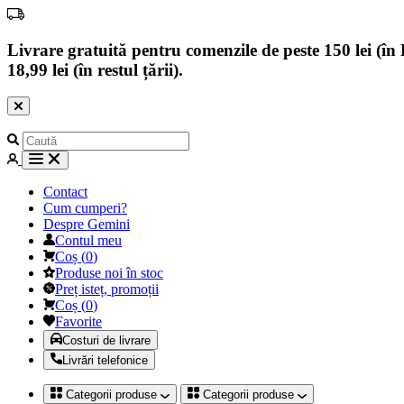
Livrare gratuită pentru comenzile de peste 150 lei (în B
18,99 lei (în restul țării).
Contact
Cum cumperi?
Despre Gemini
Contul meu
Coș
(
0
)
Produse noi în stoc
Preț isteț, promoții
Coș
(
0
)
Favorite
Costuri de livrare
Livrări telefonice
Categorii produse
Categorii produse