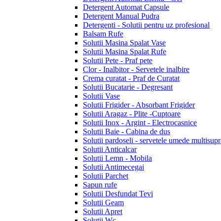
Detergent Automat Capsule
Detergent Manual Pudra
Detergenti - Solutii pentru uz profesional
Balsam Rufe
Solutii Masina Spalat Vase
Solutii Masina Spalat Rufe
Solutii Pete - Praf pete
Clor - Inalbitor - Servetele inalbire
Crema curatat - Praf de Curatat
Solutii Bucatarie - Degresant
Solutii Vase
Solutii Frigider - Absorbant Frigider
Solutii Aragaz - Plite -Cuptoare
Solutii Inox - Argint - Electrocasnice
Solutii Baie - Cabina de dus
Solutii pardoseli - servetele umede multisupr
Solutii Anticalcar
Solutii Lemn - Mobila
Solutii Antimecegai
Solutii Parchet
Sapun rufe
Solutii Desfundat Tevi
Solutii Geam
Solutii Apret
Solutii Wc