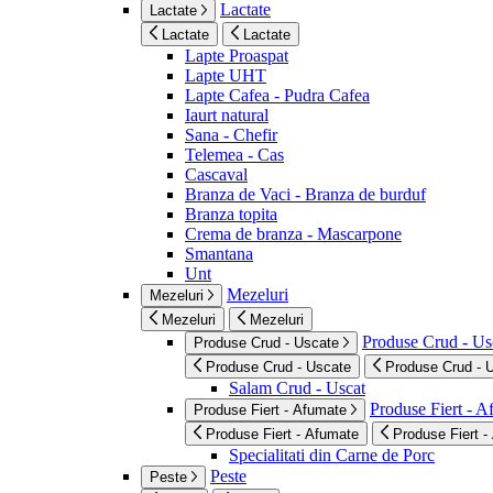
Lactate
Lactate
Lactate
Lactate
Lapte Proaspat
Lapte UHT
Lapte Cafea - Pudra Cafea
Iaurt natural
Sana - Chefir
Telemea - Cas
Cascaval
Branza de Vaci - Branza de burduf
Branza topita
Crema de branza - Mascarpone
Smantana
Unt
Mezeluri
Mezeluri
Mezeluri
Mezeluri
Produse Crud - Us
Produse Crud - Uscate
Produse Crud - Uscate
Produse Crud - 
Salam Crud - Uscat
Produse Fiert - 
Produse Fiert - Afumate
Produse Fiert - Afumate
Produse Fiert -
Specialitati din Carne de Porc
Peste
Peste