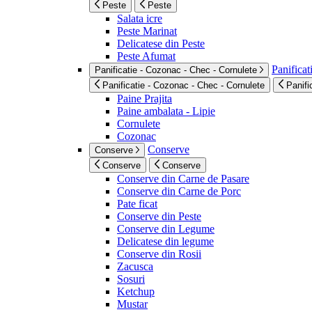
Peste
Peste
Salata icre
Peste Marinat
Delicatese din Peste
Peste Afumat
Panificat
Panificatie - Cozonac - Chec - Cornulete
Panificatie - Cozonac - Chec - Cornulete
Panifi
Paine Prajita
Paine ambalata - Lipie
Cornulete
Cozonac
Conserve
Conserve
Conserve
Conserve
Conserve din Carne de Pasare
Conserve din Carne de Porc
Pate ficat
Conserve din Peste
Conserve din Legume
Delicatese din legume
Conserve din Rosii
Zacusca
Sosuri
Ketchup
Mustar