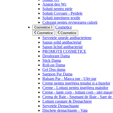
Aparat deo Wc
Solutii pentru piele
Solutii Covoare - Perdele
Solutii intretinere textile
Colorant pentru revigorarea culorii
Cosmetice
Cosmetice
Cosmetice
Cosmetice
Servetele umede antibacteriene
Sapun solid antibacterial
Sapun lichid antibacterial
PROMOTII COSMETICE
Deodorant Dama
Stick Dama
Roll-on Dama
Gel Dus dama
Sampon Par Dama
Balsam Par - Masca par - Ulei par
Creme pentru ingrijirea tenului si a buzelor
Creme - Lotiuni pentru ingrijirea mainilor
Creme - lapte corp - lotiuni corp - ulei masaj
Crema de Baie - Spumant de Baie - Sare de
Lotiuni curatare & Demachiere
Servetele Demachiante
Dischete demachiante - Vata