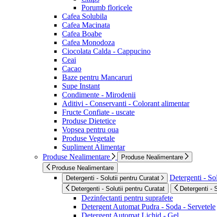
Porumb floricele
Cafea Solubila
Cafea Macinata
Cafea Boabe
Cafea Monodoza
Ciocolata Calda - Cappucino
Ceai
Cacao
Baze pentru Mancaruri
Supe Instant
Condimente - Mirodenii
Aditivi - Conservanti - Colorant alimentar
Fructe Confiate - uscate
Produse Dietetice
Vopsea pentru oua
Produse Vegetale
Supliment Alimentar
Produse Nealimentare
Produse Nealimentare
Produse Nealimentare
Detergenti - Sol
Detergenti - Solutii pentru Curatat
Detergenti - Solutii pentru Curatat
Detergenti - 
Dezinfectanti pentru suprafete
Detergent Automat Pudra - Soda - Servetele
Detergent Automat Lichid - Gel