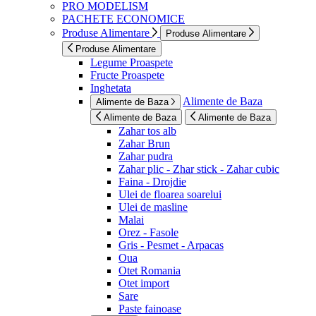
PRO MODELISM
PACHETE ECONOMICE
Produse Alimentare
Produse Alimentare
Produse Alimentare
Legume Proaspete
Fructe Proaspete
Inghetata
Alimente de Baza
Alimente de Baza
Alimente de Baza
Alimente de Baza
Zahar tos alb
Zahar Brun
Zahar pudra
Zahar plic - Zhar stick - Zahar cubic
Faina - Drojdie
Ulei de floarea soarelui
Ulei de masline
Malai
Orez - Fasole
Gris - Pesmet - Arpacas
Oua
Otet Romania
Otet import
Sare
Paste fainoase