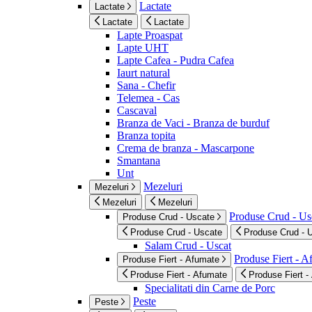
Lactate
Lactate
Lactate
Lactate
Lapte Proaspat
Lapte UHT
Lapte Cafea - Pudra Cafea
Iaurt natural
Sana - Chefir
Telemea - Cas
Cascaval
Branza de Vaci - Branza de burduf
Branza topita
Crema de branza - Mascarpone
Smantana
Unt
Mezeluri
Mezeluri
Mezeluri
Mezeluri
Produse Crud - Us
Produse Crud - Uscate
Produse Crud - Uscate
Produse Crud - 
Salam Crud - Uscat
Produse Fiert - 
Produse Fiert - Afumate
Produse Fiert - Afumate
Produse Fiert -
Specialitati din Carne de Porc
Peste
Peste