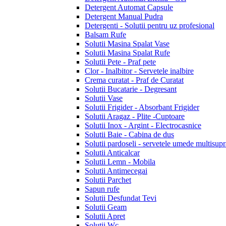
Detergent Automat Capsule
Detergent Manual Pudra
Detergenti - Solutii pentru uz profesional
Balsam Rufe
Solutii Masina Spalat Vase
Solutii Masina Spalat Rufe
Solutii Pete - Praf pete
Clor - Inalbitor - Servetele inalbire
Crema curatat - Praf de Curatat
Solutii Bucatarie - Degresant
Solutii Vase
Solutii Frigider - Absorbant Frigider
Solutii Aragaz - Plite -Cuptoare
Solutii Inox - Argint - Electrocasnice
Solutii Baie - Cabina de dus
Solutii pardoseli - servetele umede multisupr
Solutii Anticalcar
Solutii Lemn - Mobila
Solutii Antimecegai
Solutii Parchet
Sapun rufe
Solutii Desfundat Tevi
Solutii Geam
Solutii Apret
Solutii Wc