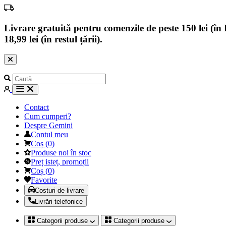
Livrare gratuită pentru comenzile de peste 150 lei (în B
18,99 lei (în restul țării).
Contact
Cum cumperi?
Despre Gemini
Contul meu
Coș
(
0
)
Produse noi în stoc
Preț isteț, promoții
Coș
(
0
)
Favorite
Costuri de livrare
Livrări telefonice
Categorii produse
Categorii produse