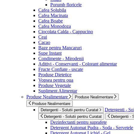
Porumb floricele
Cafea Solubila
Cafea Macinata
Cafea Boabe
Cafea Monodoza
Ciocolata Calda - Cappucino
Ceai
Cacao
Baze pentru Mancaruri
Supe Instant
Condimente - Mirodenii
Aditivi - Conservanti - Colorant alimentar
Fructe Confiate - uscate
Produse Dietetice
Vopsea pentru oua
Produse Vegetale
Supliment Alimentar
Produse Nealimentare
Produse Nealimentare
Produse Nealimentare
Detergenti - Sol
Detergenti - Solutii pentru Curatat
Detergenti - Solutii pentru Curatat
Detergenti - 
Dezinfectanti pentru suprafete
Detergent Automat Pudra - Soda - Servetele
Detergent Automat Lichid - Gel