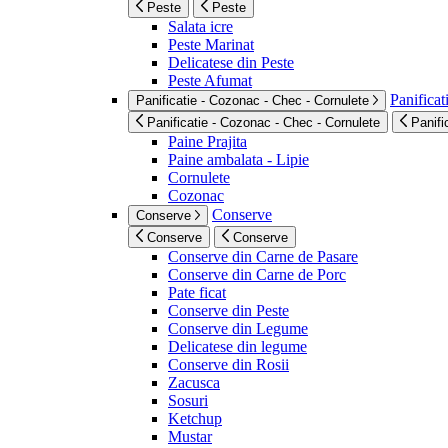
Peste
Peste
Salata icre
Peste Marinat
Delicatese din Peste
Peste Afumat
Panificat
Panificatie - Cozonac - Chec - Cornulete
Panificatie - Cozonac - Chec - Cornulete
Panifi
Paine Prajita
Paine ambalata - Lipie
Cornulete
Cozonac
Conserve
Conserve
Conserve
Conserve
Conserve din Carne de Pasare
Conserve din Carne de Porc
Pate ficat
Conserve din Peste
Conserve din Legume
Delicatese din legume
Conserve din Rosii
Zacusca
Sosuri
Ketchup
Mustar