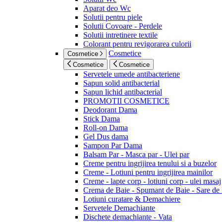
Aparat deo Wc
Solutii pentru piele
Solutii Covoare - Perdele
Solutii intretinere textile
Colorant pentru revigorarea culorii
Cosmetice
Cosmetice
Cosmetice
Cosmetice
Servetele umede antibacteriene
Sapun solid antibacterial
Sapun lichid antibacterial
PROMOTII COSMETICE
Deodorant Dama
Stick Dama
Roll-on Dama
Gel Dus dama
Sampon Par Dama
Balsam Par - Masca par - Ulei par
Creme pentru ingrijirea tenului si a buzelor
Creme - Lotiuni pentru ingrijirea mainilor
Creme - lapte corp - lotiuni corp - ulei masaj
Crema de Baie - Spumant de Baie - Sare de
Lotiuni curatare & Demachiere
Servetele Demachiante
Dischete demachiante - Vata