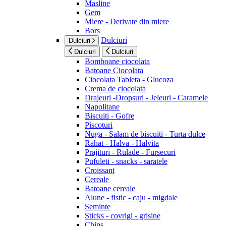
Masline
Gem
Miere - Derivate din miere
Bors
Dulciuri
Dulciuri
Dulciuri
Dulciuri
Bomboane ciocolata
Batoane Ciocolata
Ciocolata Tableta - Glucoza
Crema de ciocolata
Drajeuri -Dropsuri - Jeleuri - Caramele
Napolitane
Biscuiti - Gofre
Piscoturi
Nuga - Salam de biscuiti - Turta dulce
Rahat - Halva - Halvita
Prajituri - Rulade - Fursecuri
Pufuleti - snacks - saratele
Croissant
Cereale
Batoane cereale
Alune - fistic - caju - migdale
Seminte
Sticks - covrigi - grisine
Chips