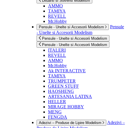
Diluanti si Solventi Modelism
AMMO
TAMIYA
REVELL
Mr.Hobby
Pensule
Pensule - Unelte si Accesorii Modelism
- Unelte si Accesorii Modelism
Pensule - Unelte si Accesorii Modelism
Pensule - Unelte si Accesorii Modelism
ITALERI
REVELL
AMMO
Mr.Hobby
Ak INTERACTIVE
TAMIYA
TRUMPETER
GREEN STUFF
HAOSHENG
ARTESANIA LATINA
HELLER
MIRAGE HOBBY
MENG
FENGDA
Adezivi –
Adezivi – Produse de Lipire Modelism