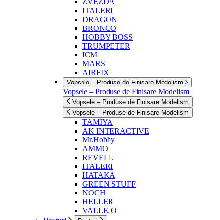
ZVEZDA
ITALERI
DRAGON
BRONCO
HOBBY BOSS
TRUMPETER
ICM
MARS
AIRFIX
Vopsele – Produse de Finisare Modelism
Vopsele – Produse de Finisare Modelism
Vopsele – Produse de Finisare Modelism
Vopsele – Produse de Finisare Modelism
TAMIYA
AK INTERACTIVE
Mr.Hobby
AMMO
REVELL
ITALERI
HATAKA
GREEN STUFF
NOCH
HELLER
VALLEJO