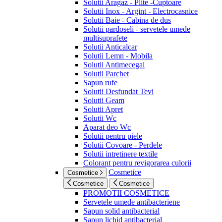
Solutii Aragaz - Plite -Cuptoare
Solutii Inox - Argint - Electrocasnice
Solutii Baie - Cabina de dus
Solutii pardoseli - servetele umede
multisuprafete
Solutii Anticalcar
Solutii Lemn - Mobila
Solutii Antimecegai
Solutii Parchet
Sapun rufe
Solutii Desfundat Tevi
Solutii Geam
Solutii Apret
Solutii Wc
Aparat deo Wc
Solutii pentru piele
Solutii Covoare - Perdele
Solutii intretinere textile
Colorant pentru revigorarea culorii
Cosmetice
Cosmetice
Cosmetice
Cosmetice
PROMOTII COSMETICE
Servetele umede antibacteriene
Sapun solid antibacterial
Sapun lichid antibacterial