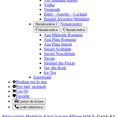
Vin Spumant Import
Vodka
Vermouth
Bitter - Aperitiv - Cocktail
Bauturi Alcoolice Miniaturi
Nonalcoolice
Nonalcoolice
Nonalcoolice
Nonalcoolice
Apa Minerala Romania
Apa Plata Romania
Apa Plata Import
Sucuri Acidulate
Sucuri Neacidulate
Nectar
Siropuri din Fructe
Suc din Rosii
Ice Tea
Energizant
Produse noi în stoc
Preț isteț, promoții
Coș
(
0
)
Favorite
Costuri de livrare
Livrări telefonice
Prima pagină
Modelism
Kituri Avioane Militare WW II
Zvezda Kit