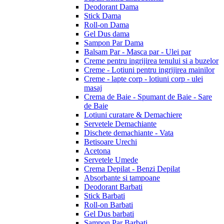
Deodorant Dama
Stick Dama
Roll-on Dama
Gel Dus dama
Sampon Par Dama
Balsam Par - Masca par - Ulei par
Creme pentru ingrijirea tenului si a buzelor
Creme - Lotiuni pentru ingrijirea mainilor
Creme - lapte corp - lotiuni corp - ulei
masaj
Crema de Baie - Spumant de Baie - Sare
de Baie
Lotiuni curatare & Demachiere
Servetele Demachiante
Dischete demachiante - Vata
Betisoare Urechi
Acetona
Servetele Umede
Crema Depilat - Benzi Depilat
Absorbante si tampoane
Deodorant Barbati
Stick Barbati
Roll-on Barbati
Gel Dus barbati
Sampon Par Barbati