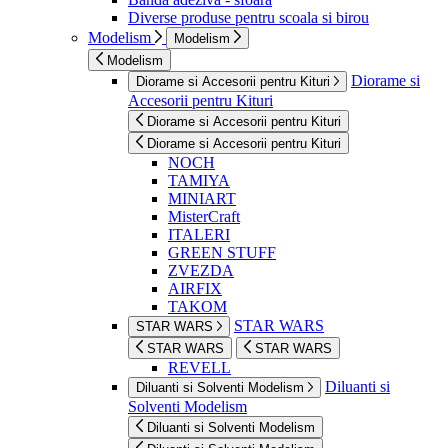
Diverse produse pentru scoala si birou
Modelism
Modelism
Modelism
Diorame si
Diorame si Accesorii pentru Kituri
Accesorii pentru Kituri
Diorame si Accesorii pentru Kituri
Diorame si Accesorii pentru Kituri
NOCH
TAMIYA
MINIART
MisterCraft
ITALERI
GREEN STUFF
ZVEZDA
AIRFIX
TAKOM
STAR WARS
STAR WARS
STAR WARS
STAR WARS
REVELL
Diluanti si
Diluanti si Solventi Modelism
Solventi Modelism
Diluanti si Solventi Modelism