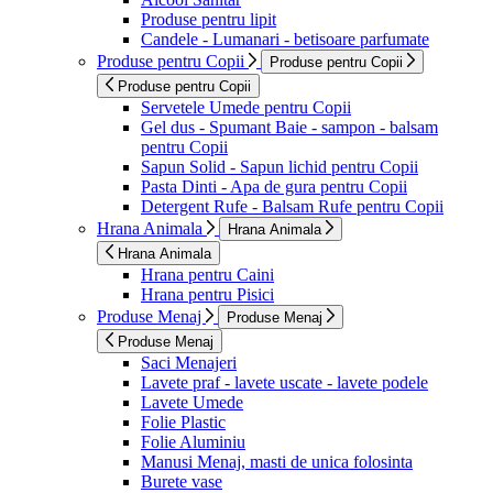
Produse pentru lipit
Candele - Lumanari - betisoare parfumate
Produse pentru Copii
Produse pentru Copii
Produse pentru Copii
Servetele Umede pentru Copii
Gel dus - Spumant Baie - sampon - balsam
pentru Copii
Sapun Solid - Sapun lichid pentru Copii
Pasta Dinti - Apa de gura pentru Copii
Detergent Rufe - Balsam Rufe pentru Copii
Hrana Animala
Hrana Animala
Hrana Animala
Hrana pentru Caini
Hrana pentru Pisici
Produse Menaj
Produse Menaj
Produse Menaj
Saci Menajeri
Lavete praf - lavete uscate - lavete podele
Lavete Umede
Folie Plastic
Folie Aluminiu
Manusi Menaj, masti de unica folosinta
Burete vase