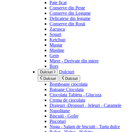
Pate ficat
Conserve din Peste
Conserve din Legume
Delicatese din legume
Conserve din Rosii
Zacusca
Sosuri
Ketchup
Mustar
Masline
Gem
Miere - Derivate din miere
Bors
Dulciuri
Dulciuri
Dulciuri
Dulciuri
Bomboane ciocolata
Batoane Ciocolata
Ciocolata Tableta - Glucoza
Crema de ciocolata
Drajeuri -Dropsuri - Jeleuri - Caramele
Napolitane
Biscuiti - Gofre
Piscoturi
Nuga - Salam de biscuiti - Turta dulce
Rahat - Halva - Halvita