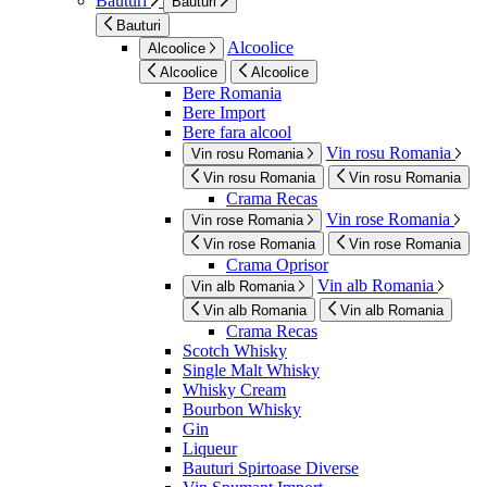
Bauturi
Bauturi
Bauturi
Alcoolice
Alcoolice
Alcoolice
Alcoolice
Bere Romania
Bere Import
Bere fara alcool
Vin rosu Romania
Vin rosu Romania
Vin rosu Romania
Vin rosu Romania
Crama Recas
Vin rose Romania
Vin rose Romania
Vin rose Romania
Vin rose Romania
Crama Oprisor
Vin alb Romania
Vin alb Romania
Vin alb Romania
Vin alb Romania
Crama Recas
Scotch Whisky
Single Malt Whisky
Whisky Cream
Bourbon Whisky
Gin
Liqueur
Bauturi Spirtoase Diverse