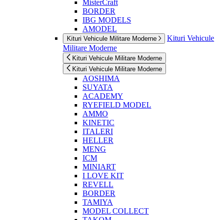
MisterCraft
BORDER
IBG MODELS
AMODEL
Kituri Vehicule
Kituri Vehicule Militare Moderne
Militare Moderne
Kituri Vehicule Militare Moderne
Kituri Vehicule Militare Moderne
AOSHIMA
SUYATA
ACADEMY
RYEFIELD MODEL
AMMO
KINETIC
ITALERI
HELLER
MENG
ICM
MINIART
I LOVE KIT
REVELL
BORDER
TAMIYA
MODEL COLLECT
TAKOM