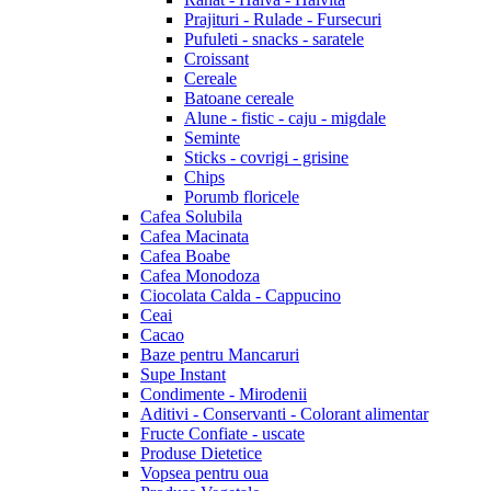
Prajituri - Rulade - Fursecuri
Pufuleti - snacks - saratele
Croissant
Cereale
Batoane cereale
Alune - fistic - caju - migdale
Seminte
Sticks - covrigi - grisine
Chips
Porumb floricele
Cafea Solubila
Cafea Macinata
Cafea Boabe
Cafea Monodoza
Ciocolata Calda - Cappucino
Ceai
Cacao
Baze pentru Mancaruri
Supe Instant
Condimente - Mirodenii
Aditivi - Conservanti - Colorant alimentar
Fructe Confiate - uscate
Produse Dietetice
Vopsea pentru oua