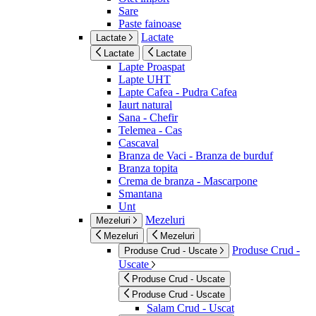
Sare
Paste fainoase
Lactate
Lactate
Lactate
Lactate
Lapte Proaspat
Lapte UHT
Lapte Cafea - Pudra Cafea
Iaurt natural
Sana - Chefir
Telemea - Cas
Cascaval
Branza de Vaci - Branza de burduf
Branza topita
Crema de branza - Mascarpone
Smantana
Unt
Mezeluri
Mezeluri
Mezeluri
Mezeluri
Produse Crud -
Produse Crud - Uscate
Uscate
Produse Crud - Uscate
Produse Crud - Uscate
Salam Crud - Uscat