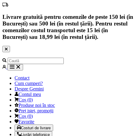
Livrare gratuită pentru comenzile de peste 150 lei (în
București) sau 500 lei (în restul țării). Pentru restul
comenzilor costul transportul este 15 lei (în
București) sau 18,99 lei (în restul țării).
Contact
Cum cumperi?
Despre Gemini
Contul meu
Coș
(
0
)
Produse noi în stoc
Preț isteț, promoții
Coș
(
0
)
Favorite
Costuri de livrare
Livrări telefonice