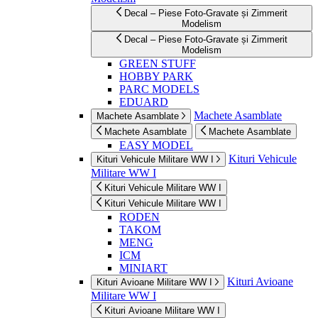
Decal – Piese Foto-Gravate și Zimmerit
Modelism
Decal – Piese Foto-Gravate și Zimmerit
Modelism
GREEN STUFF
HOBBY PARK
PARC MODELS
EDUARD
Machete Asamblate
Machete Asamblate
Machete Asamblate
Machete Asamblate
EASY MODEL
Kituri Vehicule
Kituri Vehicule Militare WW I
Militare WW I
Kituri Vehicule Militare WW I
Kituri Vehicule Militare WW I
RODEN
TAKOM
MENG
ICM
MINIART
Kituri Avioane
Kituri Avioane Militare WW I
Militare WW I
Kituri Avioane Militare WW I