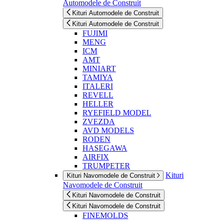
Automodele de Construit
Kituri Automodele de Construit
Kituri Automodele de Construit
FUJIMI
MENG
ICM
AMT
MINIART
TAMIYA
ITALERI
REVELL
HELLER
RYEFIELD MODEL
ZVEZDA
AVD MODELS
RODEN
HASEGAWA
AIRFIX
TRUMPETER
Kituri
Kituri Navomodele de Construit
Navomodele de Construit
Kituri Navomodele de Construit
Kituri Navomodele de Construit
FINEMOLDS