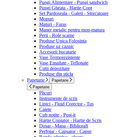
Pungi Alimentare - Pungi sandwich
Pungi Gheata - Hartie Copt
Set Pardoseala - Galeti - Storcatoare
Mopuri
Maturi - Faras
Maner metalic pentru mop-matura
Perii - Role scame
Produse Unica Folosinta
Produse uz caznic
Accesorii bucatarie
Vase Termorezistente
Vase Emailate - Teflonate
Cutii depozitare
Produse din sticla
Papetarie
Papetarie
Papetarie
Plicuri
Instrumente de scris
Lipici - Fluid Corector - Tus
Caiete
Cub notite - Post-it
Hartie Copiator - Hartie de Scris
Dosar - Mapa - Biblioraft
Perfotar - Capsator - Capse
Banda adeziva - sfoara