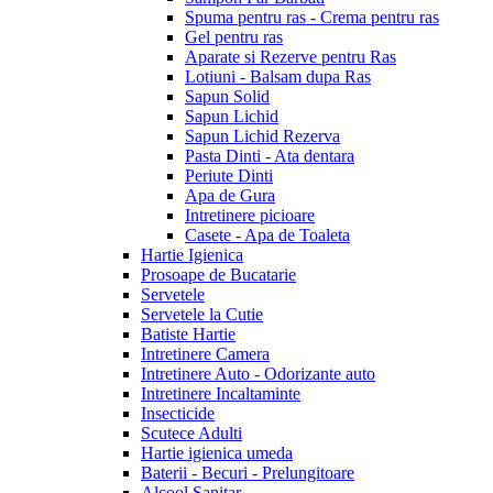
Spuma pentru ras - Crema pentru ras
Gel pentru ras
Aparate si Rezerve pentru Ras
Lotiuni - Balsam dupa Ras
Sapun Solid
Sapun Lichid
Sapun Lichid Rezerva
Pasta Dinti - Ata dentara
Periute Dinti
Apa de Gura
Intretinere picioare
Casete - Apa de Toaleta
Hartie Igienica
Prosoape de Bucatarie
Servetele
Servetele la Cutie
Batiste Hartie
Intretinere Camera
Intretinere Auto - Odorizante auto
Intretinere Incaltaminte
Insecticide
Scutece Adulti
Hartie igienica umeda
Baterii - Becuri - Prelungitoare
Alcool Sanitar