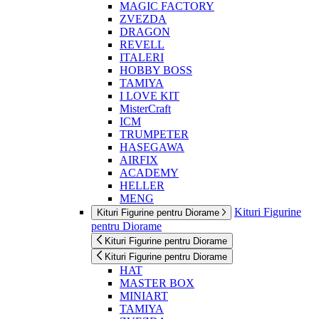
MAGIC FACTORY
ZVEZDA
DRAGON
REVELL
ITALERI
HOBBY BOSS
TAMIYA
I LOVE KIT
MisterCraft
ICM
TRUMPETER
HASEGAWA
AIRFIX
ACADEMY
HELLER
MENG
Kituri Figurine
Kituri Figurine pentru Diorame
pentru Diorame
Kituri Figurine pentru Diorame
Kituri Figurine pentru Diorame
HAT
MASTER BOX
MINIART
TAMIYA