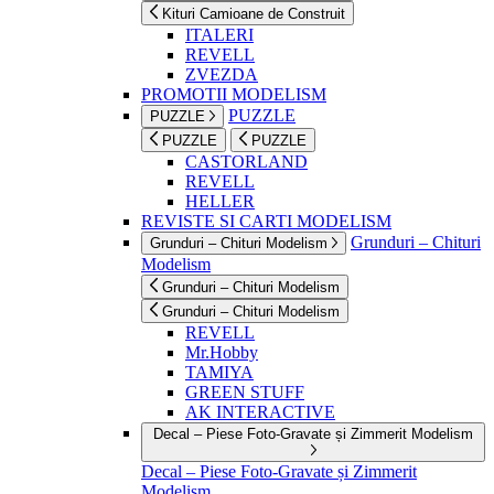
Kituri Camioane de Construit
ITALERI
REVELL
ZVEZDA
PROMOTII MODELISM
PUZZLE
PUZZLE
PUZZLE
PUZZLE
CASTORLAND
REVELL
HELLER
REVISTE SI CARTI MODELISM
Grunduri – Chituri
Grunduri – Chituri Modelism
Modelism
Grunduri – Chituri Modelism
Grunduri – Chituri Modelism
REVELL
Mr.Hobby
TAMIYA
GREEN STUFF
AK INTERACTIVE
Decal – Piese Foto-Gravate și Zimmerit Modelism
Decal – Piese Foto-Gravate și Zimmerit
Modelism