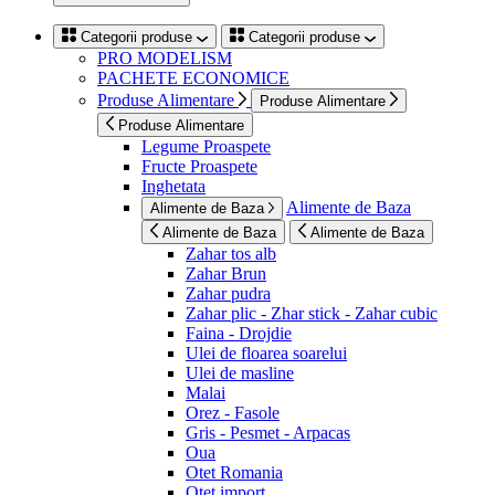
Categorii produse
Categorii produse
PRO MODELISM
PACHETE ECONOMICE
Produse Alimentare
Produse Alimentare
Produse Alimentare
Legume Proaspete
Fructe Proaspete
Inghetata
Alimente de Baza
Alimente de Baza
Alimente de Baza
Alimente de Baza
Zahar tos alb
Zahar Brun
Zahar pudra
Zahar plic - Zhar stick - Zahar cubic
Faina - Drojdie
Ulei de floarea soarelui
Ulei de masline
Malai
Orez - Fasole
Gris - Pesmet - Arpacas
Oua
Otet Romania
Otet import