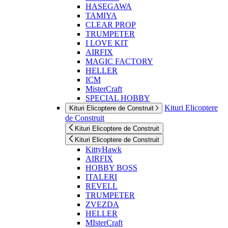
HASEGAWA
TAMIYA
CLEAR PROP
TRUMPETER
I LOVE KIT
AIRFIX
MAGIC FACTORY
HELLER
ICM
MisterCraft
SPECIAL HOBBY
Kituri Elicoptere
Kituri Elicoptere de Construit
de Construit
Kituri Elicoptere de Construit
Kituri Elicoptere de Construit
KittyHawk
AIRFIX
HOBBY BOSS
ITALERI
REVELL
TRUMPETER
ZVEZDA
HELLER
MIsterCraft