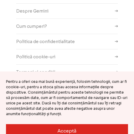
Despre Gemini
Cum cumperi?
Politica de confidentialitate
Politică cookie-uri
Termeni și condiții
Pentru a oferi cea mai bună experiență, folosim tehnologii, cum ar fi
Contact
cookie-uri, pentru a stoca și/sau accesa informațiile despre
dispozitive. Consimțământul pentru aceste tehnologii ne permite
să procesăm date, cum ar fi comportamentul de navigare sau ID-uri
ANPC
unice pe acest site. Dacă nu îți dai consimțământul sau îți retragi
consimțământul dat poate avea afecte negative asupra unor
anumite funcționalități și funcții.
Setări cookie-uri
Acceptă