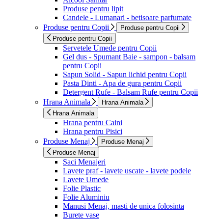
Produse pentru lipit
Candele - Lumanari - betisoare parfumate
Produse pentru Copii
Produse pentru Copii
Produse pentru Copii
Servetele Umede pentru Copii
Gel dus - Spumant Baie - sampon - balsam
pentru Copii
Sapun Solid - Sapun lichid pentru Copii
Pasta Dinti - Apa de gura pentru Copii
Detergent Rufe - Balsam Rufe pentru Copii
Hrana Animala
Hrana Animala
Hrana Animala
Hrana pentru Caini
Hrana pentru Pisici
Produse Menaj
Produse Menaj
Produse Menaj
Saci Menajeri
Lavete praf - lavete uscate - lavete podele
Lavete Umede
Folie Plastic
Folie Aluminiu
Manusi Menaj, masti de unica folosinta
Burete vase