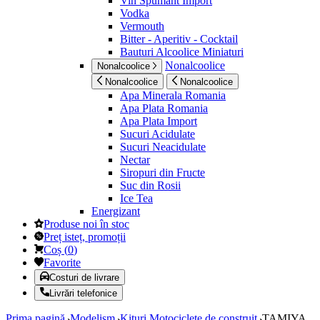
Vin Spumant Import
Vodka
Vermouth
Bitter - Aperitiv - Cocktail
Bauturi Alcoolice Miniaturi
Nonalcoolice
Nonalcoolice
Nonalcoolice
Nonalcoolice
Apa Minerala Romania
Apa Plata Romania
Apa Plata Import
Sucuri Acidulate
Sucuri Neacidulate
Nectar
Siropuri din Fructe
Suc din Rosii
Ice Tea
Energizant
Produse noi în stoc
Preț isteț, promoții
Coș
(
0
)
Favorite
Costuri de livrare
Livrări telefonice
Prima pagină
Modelism
Kituri Motociclete de construit
TAMIYA