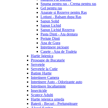
Spuma pentru ras - Crema pentru ras
Gel pentru ras
Aparate si Rezerve pentru Ras
Lotiuni - Balsam dupa Ras
Sapun Solid
Sapun Lichid
Sapun Lichid Rezerva
Pasta Dinti - Ata dentara
Periute Dinti
Apa de Gura
Intretinere picioare
Casete - Apa de Toaleta
Hartie Igienica
Prosoape de Bucatarie
Servetele
Servetele la Cutie
Batiste Hartie
Intretinere Camera
Intretinere Auto - Odorizante auto
Intretinere Incaltaminte
Insecticide
Scutece Adulti
Hartie igienica umeda
Baterii - Becuri - Prelungitoare
Alcool Sanitar