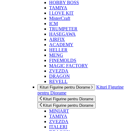
HOBBY BOSS
TAMIYA
I LOVE KIT
MisterCraft
ICM
TRUMPETER
HASEGAWA
AIRFIX
ACADEMY
HELLER
MENG
FINEMOLDS
MAGIC FACTORY
ZVEZDA
DRAGON
REVELL
Kituri Figurine
Kituri Figurine pentru Diorame
pentru Diorame
Kituri Figurine pentru Diorame
Kituri Figurine pentru Diorame
MINIART
TAMIYA
ZVEZDA
ITALERI