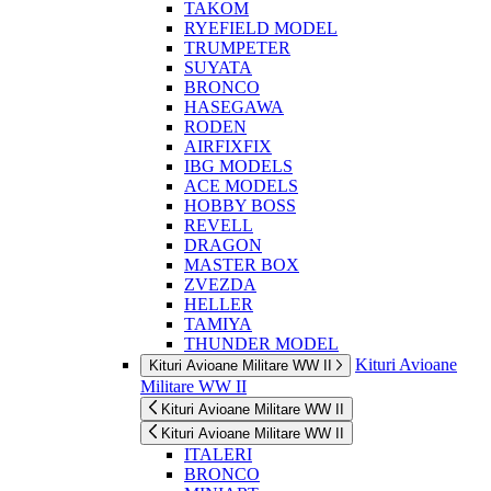
TAKOM
RYEFIELD MODEL
TRUMPETER
SUYATA
BRONCO
HASEGAWA
RODEN
AIRFIXFIX
IBG MODELS
ACE MODELS
HOBBY BOSS
REVELL
DRAGON
MASTER BOX
ZVEZDA
HELLER
TAMIYA
THUNDER MODEL
Kituri Avioane
Kituri Avioane Militare WW II
Militare WW II
Kituri Avioane Militare WW II
Kituri Avioane Militare WW II
ITALERI
BRONCO