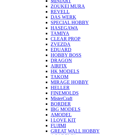
MINIART
ZOUKEI MURA
REVELL
DAS WERK
SPECIAL HOBBY
HASEGAWA
TAMIYA
CLEAR PROP
ZVEZDA
EDUARD
HOBBY BOSS
DRAGON
AIRFIX
HK MODELS
TAKOM
MIRAGE HOBBY
HELLER
FINEMOLDS
MisterCraft
BORDER
IBG MODELS
AMODEL
I LOVE KIT
FUJIMI
GREAT WALL HOBBY