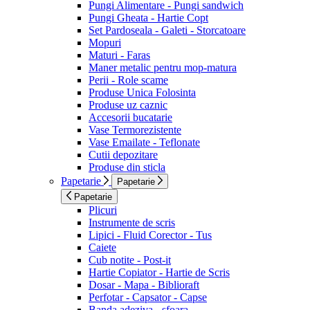
Pungi Alimentare - Pungi sandwich
Pungi Gheata - Hartie Copt
Set Pardoseala - Galeti - Storcatoare
Mopuri
Maturi - Faras
Maner metalic pentru mop-matura
Perii - Role scame
Produse Unica Folosinta
Produse uz caznic
Accesorii bucatarie
Vase Termorezistente
Vase Emailate - Teflonate
Cutii depozitare
Produse din sticla
Papetarie
Papetarie
Papetarie
Plicuri
Instrumente de scris
Lipici - Fluid Corector - Tus
Caiete
Cub notite - Post-it
Hartie Copiator - Hartie de Scris
Dosar - Mapa - Biblioraft
Perfotar - Capsator - Capse
Banda adeziva - sfoara