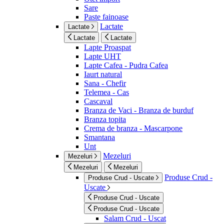
Sare
Paste fainoase
Lactate
Lactate
Lactate
Lactate
Lapte Proaspat
Lapte UHT
Lapte Cafea - Pudra Cafea
Iaurt natural
Sana - Chefir
Telemea - Cas
Cascaval
Branza de Vaci - Branza de burduf
Branza topita
Crema de branza - Mascarpone
Smantana
Unt
Mezeluri
Mezeluri
Mezeluri
Mezeluri
Produse Crud -
Produse Crud - Uscate
Uscate
Produse Crud - Uscate
Produse Crud - Uscate
Salam Crud - Uscat