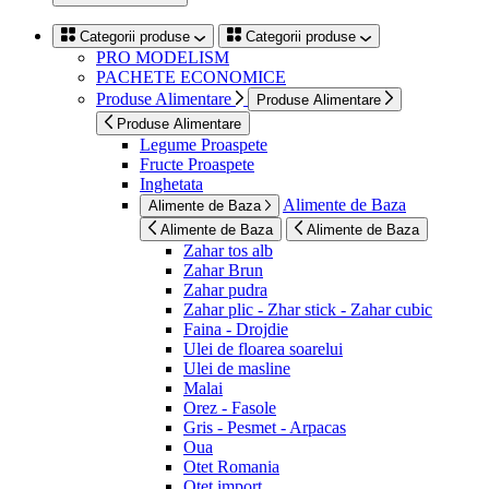
Categorii produse
Categorii produse
PRO MODELISM
PACHETE ECONOMICE
Produse Alimentare
Produse Alimentare
Produse Alimentare
Legume Proaspete
Fructe Proaspete
Inghetata
Alimente de Baza
Alimente de Baza
Alimente de Baza
Alimente de Baza
Zahar tos alb
Zahar Brun
Zahar pudra
Zahar plic - Zhar stick - Zahar cubic
Faina - Drojdie
Ulei de floarea soarelui
Ulei de masline
Malai
Orez - Fasole
Gris - Pesmet - Arpacas
Oua
Otet Romania
Otet import