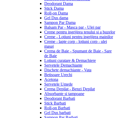
Deodorant Dama
Stick Dama
Roll-on Dama
Gel Dus dama
Sampon Par Dama
Balsam Par - Masca par - Ulei par
Creme pentru ingrijirea tenului si a buzelor
Creme - Lotiuni pentru ingrijirea mainilor
Creme - lapte corp - lotiuni corp - ulei
masaj
Crema de Baie - Spumant de Baie - Sare
de Baie
Lotiuni curatare & Demachiere
Servetele Demachiante
Dischete demachiante - Vata
Betisoare Urechi
Acetona
Servetele Umede
Crema Depilat - Benzi Depilat
Absorbante si tampoane
Deodorant Barbati
Stick Barbati
Roll-on Barbati
Gel Dus barbati
Sampon Par Barbati