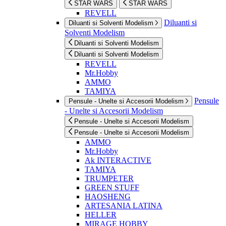
STAR WARS
STAR WARS
REVELL
Diluanti si
Diluanti si Solventi Modelism
Solventi Modelism
Diluanti si Solventi Modelism
Diluanti si Solventi Modelism
REVELL
Mr.Hobby
AMMO
TAMIYA
Pensule
Pensule - Unelte si Accesorii Modelism
- Unelte si Accesorii Modelism
Pensule - Unelte si Accesorii Modelism
Pensule - Unelte si Accesorii Modelism
AMMO
Mr.Hobby
Ak INTERACTIVE
TAMIYA
TRUMPETER
GREEN STUFF
HAOSHENG
ARTESANIA LATINA
HELLER
MIRAGE HOBBY