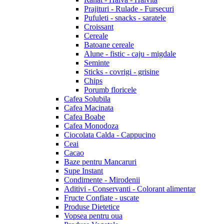
Prajituri - Rulade - Fursecuri
Pufuleti - snacks - saratele
Croissant
Cereale
Batoane cereale
Alune - fistic - caju - migdale
Seminte
Sticks - covrigi - grisine
Chips
Porumb floricele
Cafea Solubila
Cafea Macinata
Cafea Boabe
Cafea Monodoza
Ciocolata Calda - Cappucino
Ceai
Cacao
Baze pentru Mancaruri
Supe Instant
Condimente - Mirodenii
Aditivi - Conservanti - Colorant alimentar
Fructe Confiate - uscate
Produse Dietetice
Vopsea pentru oua