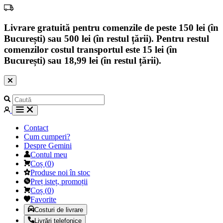
Livrare gratuită pentru comenzile de peste 150 lei (în
București) sau 500 lei (în restul țării). Pentru restul
comenzilor costul transportul este 15 lei (în
București) sau 18,99 lei (în restul țării).
Contact
Cum cumperi?
Despre Gemini
Contul meu
Coș
(
0
)
Produse noi în stoc
Preț isteț, promoții
Coș
(
0
)
Favorite
Costuri de livrare
Livrări telefonice