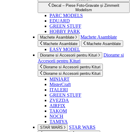
Decal – Piese Foto-Gravate și Zimmerit
Modelism
PARC MODELS
EDUARD
GREEN STUFF
HOBBY PARK
Machete Asamblate
Machete Asamblate
Machete Asamblate
Machete Asamblate
EASY MODEL
Diorame si
Diorame si Accesorii pentru Kituri
Accesorii pentru Kituri
Diorame si Accesorii pentru Kituri
Diorame si Accesorii pentru Kituri
MINIART
MisterCraft
ITALERI
GREEN STUFF
ZVEZDA
AIRFIX
TAKOM
NOCH
TAMIYA
STAR WARS
STAR WARS