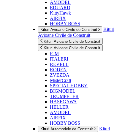
AMODEL
EDUARD
KittyHawk
AIRFIX
HOBBY BOSS
Kituri
Kituri Avioane Civile de Construit
Avioane Civile de Construit
Kituri Avioane Civile de Construit
Kituri Avioane Civile de Construit
ICM
ITALERI
REVELL
RODEN
ZVEZDA
MisterCraft
SPECIAL HOBBY
BIGMODEL
TRUMPETER
HASEGAWA
HELLER
AMODEL
AIRFIX
HOBBY BOSS
Kituri
Kituri Automodele de Construit