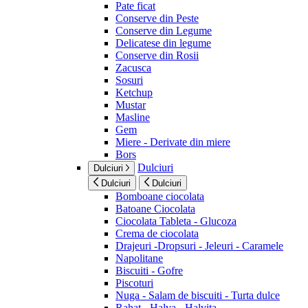
Pate ficat
Conserve din Peste
Conserve din Legume
Delicatese din legume
Conserve din Rosii
Zacusca
Sosuri
Ketchup
Mustar
Masline
Gem
Miere - Derivate din miere
Bors
Dulciuri
Dulciuri
Dulciuri
Dulciuri
Bomboane ciocolata
Batoane Ciocolata
Ciocolata Tableta - Glucoza
Crema de ciocolata
Drajeuri -Dropsuri - Jeleuri - Caramele
Napolitane
Biscuiti - Gofre
Piscoturi
Nuga - Salam de biscuiti - Turta dulce
Rahat - Halva - Halvita