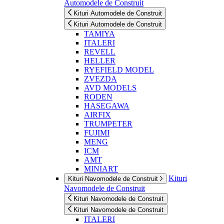
Automodele de Construit
Kituri Automodele de Construit
Kituri Automodele de Construit
TAMIYA
ITALERI
REVELL
HELLER
RYEFIELD MODEL
ZVEZDA
AVD MODELS
RODEN
HASEGAWA
AIRFIX
TRUMPETER
FUJIMI
MENG
ICM
AMT
MINIART
Kituri
Kituri Navomodele de Construit
Navomodele de Construit
Kituri Navomodele de Construit
Kituri Navomodele de Construit
ITALERI