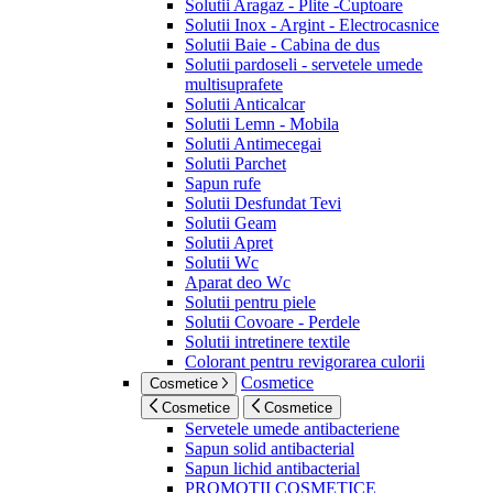
Solutii Aragaz - Plite -Cuptoare
Solutii Inox - Argint - Electrocasnice
Solutii Baie - Cabina de dus
Solutii pardoseli - servetele umede
multisuprafete
Solutii Anticalcar
Solutii Lemn - Mobila
Solutii Antimecegai
Solutii Parchet
Sapun rufe
Solutii Desfundat Tevi
Solutii Geam
Solutii Apret
Solutii Wc
Aparat deo Wc
Solutii pentru piele
Solutii Covoare - Perdele
Solutii intretinere textile
Colorant pentru revigorarea culorii
Cosmetice
Cosmetice
Cosmetice
Cosmetice
Servetele umede antibacteriene
Sapun solid antibacterial
Sapun lichid antibacterial
PROMOTII COSMETICE