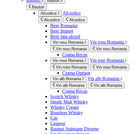
Bauturi
Bauturi
Bauturi
Alcoolice
Alcoolice
Alcoolice
Alcoolice
Bere Romania
Bere Import
Bere fara alcool
Vin rosu Romania
Vin rosu Romania
Vin rosu Romania
Vin rosu Romania
Crama Recas
Vin rose Romania
Vin rose Romania
Vin rose Romania
Vin rose Romania
Crama Oprisor
Vin alb Romania
Vin alb Romania
Vin alb Romania
Vin alb Romania
Crama Recas
Scotch Whisky
Single Malt Whisky
Whisky Cream
Bourbon Whisky
Gin
Liqueur
Bauturi Spirtoase Diverse