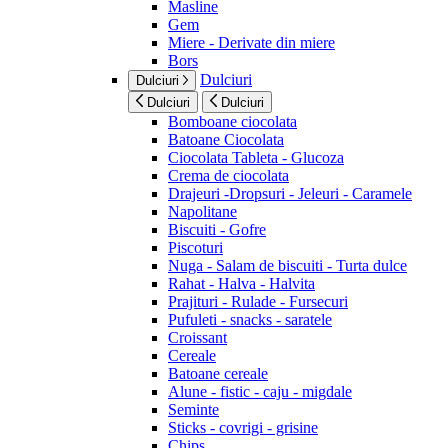
Masline
Gem
Miere - Derivate din miere
Bors
Dulciuri
Dulciuri
Dulciuri
Dulciuri
Bomboane ciocolata
Batoane Ciocolata
Ciocolata Tableta - Glucoza
Crema de ciocolata
Drajeuri -Dropsuri - Jeleuri - Caramele
Napolitane
Biscuiti - Gofre
Piscoturi
Nuga - Salam de biscuiti - Turta dulce
Rahat - Halva - Halvita
Prajituri - Rulade - Fursecuri
Pufuleti - snacks - saratele
Croissant
Cereale
Batoane cereale
Alune - fistic - caju - migdale
Seminte
Sticks - covrigi - grisine
Chips