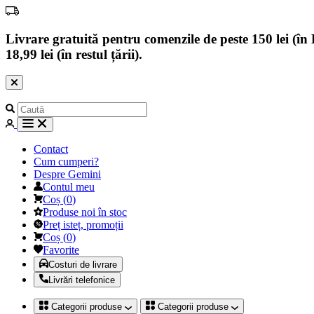
Livrare gratuită pentru comenzile de peste 150 lei (în B
18,99 lei (în restul țării).
Contact
Cum cumperi?
Despre Gemini
Contul meu
Coș
(
0
)
Produse noi în stoc
Preț isteț, promoții
Coș
(
0
)
Favorite
Costuri de livrare
Livrări telefonice
Categorii produse
Categorii produse