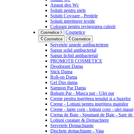
Aparat deo Wc
Solutii pentru piele
Solutii Covoare - Perdele
Solutii intretinere textile
Colorant pentru revigorarea culorii
Cosmetice
Cosmetice
Cosmetice
Cosmetice
Servetele umede antibacteriene
Sapun solid antibacterial
Sapun lichid antibacterial
PROMOTII COSMETICE
Deodorant Dama
Stick Dama
Roll-on Dama
Gel Dus dama
Sampon Par Dama
Balsam Par - Masca par - Ulei par
Creme pentru ingrijirea tenului si a buzelor
Creme - Lotiuni pentru ingrijirea mainilor
Creme - lapte corp - lotiuni corp - ulei masaj
Crema de Baie - Spumant de Baie - Sare de
Lotiuni curatare & Demachiere
Servetele Demachiante
Dischete demachiante - Vata