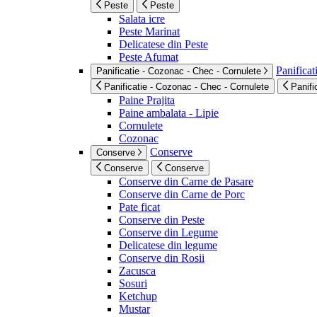
Peste
Peste
Salata icre
Peste Marinat
Delicatese din Peste
Peste Afumat
Panificat
Panificatie - Cozonac - Chec - Cornulete
Panificatie - Cozonac - Chec - Cornulete
Panifi
Paine Prajita
Paine ambalata - Lipie
Cornulete
Cozonac
Conserve
Conserve
Conserve
Conserve
Conserve din Carne de Pasare
Conserve din Carne de Porc
Pate ficat
Conserve din Peste
Conserve din Legume
Delicatese din legume
Conserve din Rosii
Zacusca
Sosuri
Ketchup
Mustar