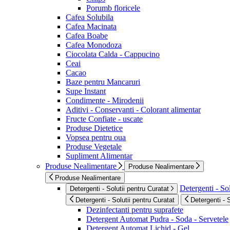
Porumb floricele
Cafea Solubila
Cafea Macinata
Cafea Boabe
Cafea Monodoza
Ciocolata Calda - Cappucino
Ceai
Cacao
Baze pentru Mancaruri
Supe Instant
Condimente - Mirodenii
Aditivi - Conservanti - Colorant alimentar
Fructe Confiate - uscate
Produse Dietetice
Vopsea pentru oua
Produse Vegetale
Supliment Alimentar
Produse Nealimentare
Produse Nealimentare
Produse Nealimentare
Detergenti - Sol
Detergenti - Solutii pentru Curatat
Detergenti - Solutii pentru Curatat
Detergenti - 
Dezinfectanti pentru suprafete
Detergent Automat Pudra - Soda - Servetele
Detergent Automat Lichid - Gel