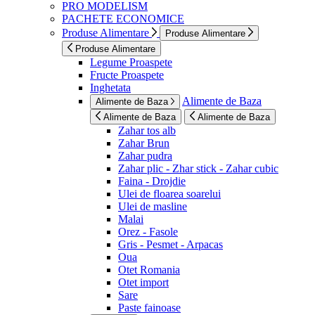
PRO MODELISM
PACHETE ECONOMICE
Produse Alimentare
Produse Alimentare
Produse Alimentare
Legume Proaspete
Fructe Proaspete
Inghetata
Alimente de Baza
Alimente de Baza
Alimente de Baza
Alimente de Baza
Zahar tos alb
Zahar Brun
Zahar pudra
Zahar plic - Zhar stick - Zahar cubic
Faina - Drojdie
Ulei de floarea soarelui
Ulei de masline
Malai
Orez - Fasole
Gris - Pesmet - Arpacas
Oua
Otet Romania
Otet import
Sare
Paste fainoase