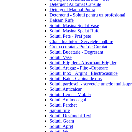
Detergent Automat Capsule
Detergent Manual Pudra
Detergenti - Solutii pentru uz profesional
Balsam Rufe
Solutii Masina Spalat Vase
Solutii Masina Spalat Rufe
Solutii Pete - Praf pete
Clor - Inalbitor - Servetele inalbire
Crema curatat - Praf de Curatat
Solutii Bucatarie - Degresant
Solutii Vase
Solutii Frigider - Absorbant Frigider
Solutii Aragaz - Plite -Cuptoare
Solutii Inox - Argint - Electrocasnice
Solutii Baie - Cabina de dus
Solutii pardoseli - servetele umede multisupr
Solutii Anticalcar
Solutii Lemn - Mobila
Solutii Antimecegai
Solutii Parchet
Sapun rufe
Solutii Desfundat Tevi
Solutii Geam
Solutii Apret
Solutii Wc