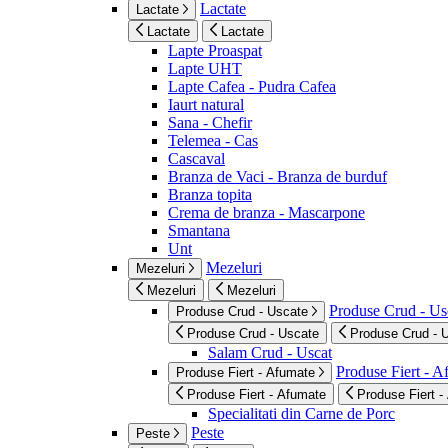
Lactate
Lactate
Lactate
Lactate
Lapte Proaspat
Lapte UHT
Lapte Cafea - Pudra Cafea
Iaurt natural
Sana - Chefir
Telemea - Cas
Cascaval
Branza de Vaci - Branza de burduf
Branza topita
Crema de branza - Mascarpone
Smantana
Unt
Mezeluri
Mezeluri
Mezeluri
Mezeluri
Produse Crud - Us
Produse Crud - Uscate
Produse Crud - Uscate
Produse Crud - 
Salam Crud - Uscat
Produse Fiert - 
Produse Fiert - Afumate
Produse Fiert - Afumate
Produse Fiert -
Specialitati din Carne de Porc
Peste
Peste