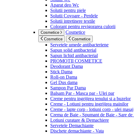
Aparat deo Wc
Solutii pentru piele
Solutii Covoare - Perdele
Solutii intretinere textile
Colorant pentru revigorarea culorii
Cosmetice
Cosmetice
Cosmetice
Cosmetice
Servetele umede antibacteriene
Sapun solid antibacterial
Sapun lichid antibacterial
PROMOTII COSMETICE
Deodorant Dama
Stick Dama
Roll-on Dama
Gel Dus dama
Sampon Par Dama
Balsam Par - Masca par - Ulei par
Creme pentru ingrijirea tenului si a buzelor
Creme - Lotiuni pentru ingrijirea mainilor
Creme - lapte corp - lotiuni corp - ulei masaj
Crema de Baie - Spumant de Baie - Sare de
Lotiuni curatare & Demachiere
Servetele Demachiante
Dischete demachiante - Vata