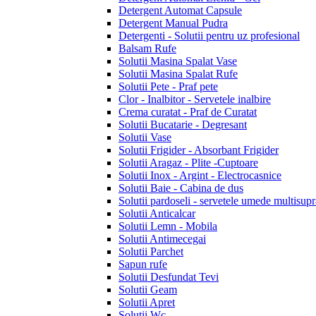
Detergent Automat Capsule
Detergent Manual Pudra
Detergenti - Solutii pentru uz profesional
Balsam Rufe
Solutii Masina Spalat Vase
Solutii Masina Spalat Rufe
Solutii Pete - Praf pete
Clor - Inalbitor - Servetele inalbire
Crema curatat - Praf de Curatat
Solutii Bucatarie - Degresant
Solutii Vase
Solutii Frigider - Absorbant Frigider
Solutii Aragaz - Plite -Cuptoare
Solutii Inox - Argint - Electrocasnice
Solutii Baie - Cabina de dus
Solutii pardoseli - servetele umede multisupr
Solutii Anticalcar
Solutii Lemn - Mobila
Solutii Antimecegai
Solutii Parchet
Sapun rufe
Solutii Desfundat Tevi
Solutii Geam
Solutii Apret
Solutii Wc