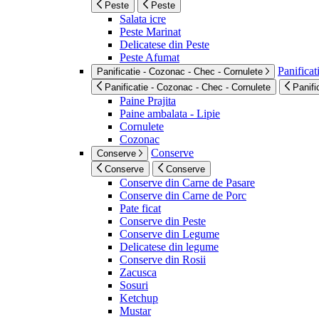
Peste
Peste
Salata icre
Peste Marinat
Delicatese din Peste
Peste Afumat
Panificat
Panificatie - Cozonac - Chec - Cornulete
Panificatie - Cozonac - Chec - Cornulete
Panifi
Paine Prajita
Paine ambalata - Lipie
Cornulete
Cozonac
Conserve
Conserve
Conserve
Conserve
Conserve din Carne de Pasare
Conserve din Carne de Porc
Pate ficat
Conserve din Peste
Conserve din Legume
Delicatese din legume
Conserve din Rosii
Zacusca
Sosuri
Ketchup
Mustar