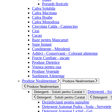
Porumb floricele
Cafea Solubila
Cafea Macinata
Cafea Boabe
Cafea Monodoza
Ciocolata Calda - Cappucino
Ceai
Cacao
Baze pentru Mancaruri
Supe Instant
Condimente - Mirodenii
Aditivi - Conservanti - Colorant alimentar
Fructe Confiate - uscate
Produse Dietetice
Vopsea pentru oua
Produse Vegetale
Supliment Alimentar
Produse Nealimentare
Produse Nealimentare
Produse Nealimentare
Detergenti - Sol
Detergenti - Solutii pentru Curatat
Detergenti - Solutii pentru Curatat
Detergenti - 
Dezinfectanti pentru suprafete
Detergent Automat Pudra - Soda - Servetele
Detergent Automat Lichid - Gel