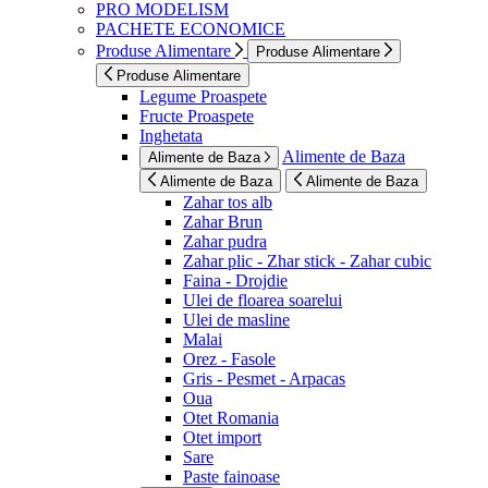
PRO MODELISM
PACHETE ECONOMICE
Produse Alimentare
Produse Alimentare
Produse Alimentare
Legume Proaspete
Fructe Proaspete
Inghetata
Alimente de Baza
Alimente de Baza
Alimente de Baza
Alimente de Baza
Zahar tos alb
Zahar Brun
Zahar pudra
Zahar plic - Zhar stick - Zahar cubic
Faina - Drojdie
Ulei de floarea soarelui
Ulei de masline
Malai
Orez - Fasole
Gris - Pesmet - Arpacas
Oua
Otet Romania
Otet import
Sare
Paste fainoase