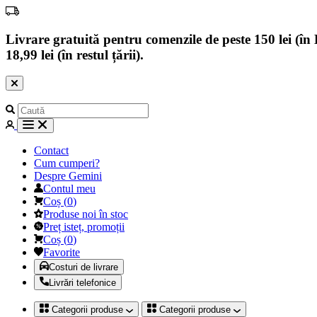
Livrare gratuită pentru comenzile de peste 150 lei (în B
18,99 lei (în restul țării).
Contact
Cum cumperi?
Despre Gemini
Contul meu
Coș
(
0
)
Produse noi în stoc
Preț isteț, promoții
Coș
(
0
)
Favorite
Costuri de livrare
Livrări telefonice
Categorii produse
Categorii produse