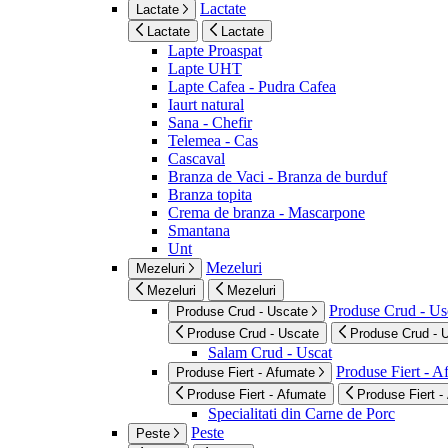
Lactate
Lactate
Lactate
Lactate
Lapte Proaspat
Lapte UHT
Lapte Cafea - Pudra Cafea
Iaurt natural
Sana - Chefir
Telemea - Cas
Cascaval
Branza de Vaci - Branza de burduf
Branza topita
Crema de branza - Mascarpone
Smantana
Unt
Mezeluri
Mezeluri
Mezeluri
Mezeluri
Produse Crud - Us
Produse Crud - Uscate
Produse Crud - Uscate
Produse Crud - 
Salam Crud - Uscat
Produse Fiert - 
Produse Fiert - Afumate
Produse Fiert - Afumate
Produse Fiert -
Specialitati din Carne de Porc
Peste
Peste