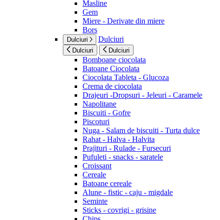
Masline
Gem
Miere - Derivate din miere
Bors
Dulciuri
Dulciuri
Dulciuri
Dulciuri
Bomboane ciocolata
Batoane Ciocolata
Ciocolata Tableta - Glucoza
Crema de ciocolata
Drajeuri -Dropsuri - Jeleuri - Caramele
Napolitane
Biscuiti - Gofre
Piscoturi
Nuga - Salam de biscuiti - Turta dulce
Rahat - Halva - Halvita
Prajituri - Rulade - Fursecuri
Pufuleti - snacks - saratele
Croissant
Cereale
Batoane cereale
Alune - fistic - caju - migdale
Seminte
Sticks - covrigi - grisine
Chips