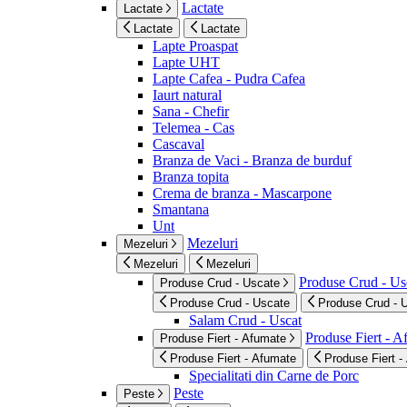
Lactate
Lactate
Lactate
Lactate
Lapte Proaspat
Lapte UHT
Lapte Cafea - Pudra Cafea
Iaurt natural
Sana - Chefir
Telemea - Cas
Cascaval
Branza de Vaci - Branza de burduf
Branza topita
Crema de branza - Mascarpone
Smantana
Unt
Mezeluri
Mezeluri
Mezeluri
Mezeluri
Produse Crud - Us
Produse Crud - Uscate
Produse Crud - Uscate
Produse Crud - 
Salam Crud - Uscat
Produse Fiert - 
Produse Fiert - Afumate
Produse Fiert - Afumate
Produse Fiert -
Specialitati din Carne de Porc
Peste
Peste