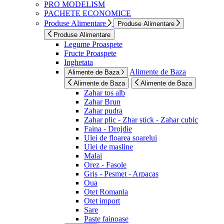
PRO MODELISM
PACHETE ECONOMICE
Produse Alimentare
Produse Alimentare
Produse Alimentare
Legume Proaspete
Fructe Proaspete
Inghetata
Alimente de Baza
Alimente de Baza
Alimente de Baza
Alimente de Baza
Zahar tos alb
Zahar Brun
Zahar pudra
Zahar plic - Zhar stick - Zahar cubic
Faina - Drojdie
Ulei de floarea soarelui
Ulei de masline
Malai
Orez - Fasole
Gris - Pesmet - Arpacas
Oua
Otet Romania
Otet import
Sare
Paste fainoase