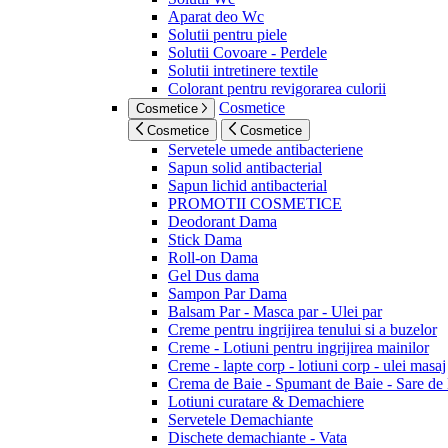
Aparat deo Wc
Solutii pentru piele
Solutii Covoare - Perdele
Solutii intretinere textile
Colorant pentru revigorarea culorii
Cosmetice
Cosmetice
Cosmetice
Cosmetice
Servetele umede antibacteriene
Sapun solid antibacterial
Sapun lichid antibacterial
PROMOTII COSMETICE
Deodorant Dama
Stick Dama
Roll-on Dama
Gel Dus dama
Sampon Par Dama
Balsam Par - Masca par - Ulei par
Creme pentru ingrijirea tenului si a buzelor
Creme - Lotiuni pentru ingrijirea mainilor
Creme - lapte corp - lotiuni corp - ulei masaj
Crema de Baie - Spumant de Baie - Sare de
Lotiuni curatare & Demachiere
Servetele Demachiante
Dischete demachiante - Vata