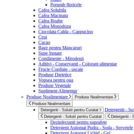
Porumb floricele
Cafea Solubila
Cafea Macinata
Cafea Boabe
Cafea Monodoza
Ciocolata Calda - Cappucino
Ceai
Cacao
Baze pentru Mancaruri
Supe Instant
Condimente - Mirodenii
Aditivi - Conservanti - Colorant alimentar
Fructe Confiate - uscate
Produse Dietetice
Vopsea pentru oua
Produse Vegetale
Supliment Alimentar
Produse Nealimentare
Produse Nealimentare
Produse Nealimentare
Detergenti - Sol
Detergenti - Solutii pentru Curatat
Detergenti - Solutii pentru Curatat
Detergenti - 
Dezinfectanti pentru suprafete
Detergent Automat Pudra - Soda - Servetele
Detergent Automat Lichid - Gel