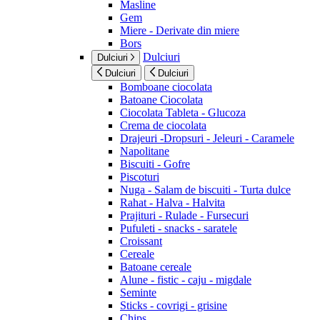
Masline
Gem
Miere - Derivate din miere
Bors
Dulciuri
Dulciuri
Dulciuri
Dulciuri
Bomboane ciocolata
Batoane Ciocolata
Ciocolata Tableta - Glucoza
Crema de ciocolata
Drajeuri -Dropsuri - Jeleuri - Caramele
Napolitane
Biscuiti - Gofre
Piscoturi
Nuga - Salam de biscuiti - Turta dulce
Rahat - Halva - Halvita
Prajituri - Rulade - Fursecuri
Pufuleti - snacks - saratele
Croissant
Cereale
Batoane cereale
Alune - fistic - caju - migdale
Seminte
Sticks - covrigi - grisine
Chips