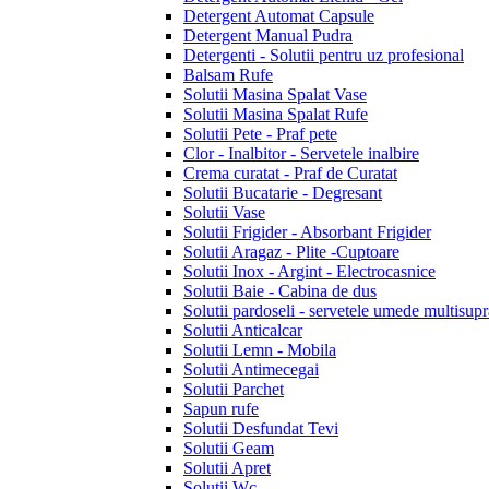
Detergent Automat Capsule
Detergent Manual Pudra
Detergenti - Solutii pentru uz profesional
Balsam Rufe
Solutii Masina Spalat Vase
Solutii Masina Spalat Rufe
Solutii Pete - Praf pete
Clor - Inalbitor - Servetele inalbire
Crema curatat - Praf de Curatat
Solutii Bucatarie - Degresant
Solutii Vase
Solutii Frigider - Absorbant Frigider
Solutii Aragaz - Plite -Cuptoare
Solutii Inox - Argint - Electrocasnice
Solutii Baie - Cabina de dus
Solutii pardoseli - servetele umede multisupr
Solutii Anticalcar
Solutii Lemn - Mobila
Solutii Antimecegai
Solutii Parchet
Sapun rufe
Solutii Desfundat Tevi
Solutii Geam
Solutii Apret
Solutii Wc