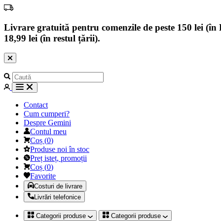
Livrare gratuită pentru comenzile de peste 150 lei (în B
18,99 lei (în restul țării).
Contact
Cum cumperi?
Despre Gemini
Contul meu
Coș
(
0
)
Produse noi în stoc
Preț isteț, promoții
Coș
(
0
)
Favorite
Costuri de livrare
Livrări telefonice
Categorii produse
Categorii produse