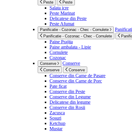
Peste
Peste
Salata icre
Peste Marinat
Delicatese din Peste
Peste Afumat
Panificat
Panificatie - Cozonac - Chec - Cornulete
Panificatie - Cozonac - Chec - Cornulete
Panifi
Paine Prajita
Paine ambalata - Lipie
Cornulete
Cozonac
Conserve
Conserve
Conserve
Conserve
Conserve din Carne de Pasare
Conserve din Carne de Porc
Pate ficat
Conserve din Peste
Conserve din Legume
Delicatese din legume
Conserve din Rosii
Zacusca
Sosuri
Ketchup
Mustar