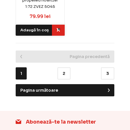
propelled howitzer
1:72 ZVEZ 5045
79.99 lei
Adaugă în coș
Pagina precedentă
1
2
3
Pagina următoare
Abonează-te la newsletter