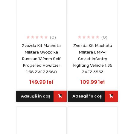
(0)
(0)
Zvezda Kit Macheta
Zvezda Kit Macheta
Militara Gvozdika
Militara BMP-1
Russian 122mm Self
Soviet Infantry
Propelled Howitzer
Fighting Vehicle 1:35
1:35 ZVEZ 3660
ZVEZ 3553
149.99 lei
109.99 lei
Adaugă în coș
Adaugă în coș