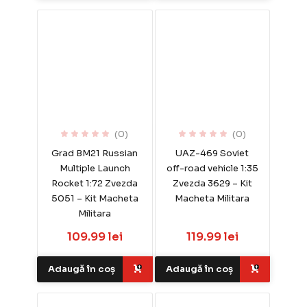
(0)
(0)
Grad BM21 Russian
UAZ-469 Soviet
Multiple Launch
off-road vehicle 1:35
Rocket 1:72 Zvezda
Zvezda 3629 – Kit
5051 – Kit Macheta
Macheta Militara
Militara
109.99 lei
119.99 lei
Adaugă în coș
Adaugă în coș