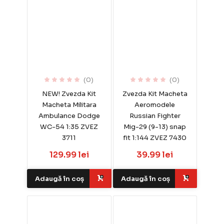
(0)
(0)
NEW! Zvezda Kit
Zvezda Kit Macheta
Macheta Militara
Aeromodele
Ambulance Dodge
Russian Fighter
WC-54 1:35 ZVEZ
Mig-29 (9-13) snap
3711
fit 1:144 ZVEZ 7430
129.99 lei
39.99 lei
Adaugă în coș
Adaugă în coș