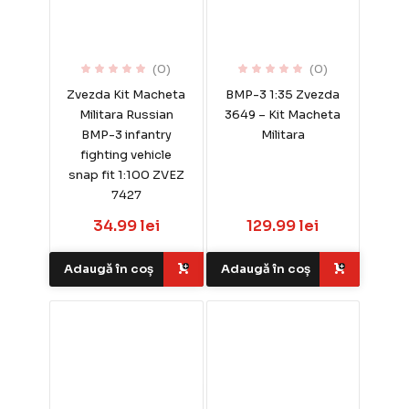
(0)
(0)
Zvezda Kit Macheta
BMP-3 1:35 Zvezda
Militara Russian
3649 – Kit Macheta
BMP-3 infantry
Militara
fighting vehicle
snap fit 1:100 ZVEZ
7427
34.99 lei
129.99 lei
Adaugă în coș
Adaugă în coș