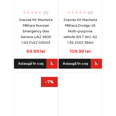
(0)
(0)
Zvezda Kit Macheta
Zvezda Kit Macheta
Militara Russian
Militara Dodge US
Emergency Gas
Multi-purpose
Service UAZ 3909
vehicle 3/4 T WC-52
1:43 ZVEZ 43003
1:35 ZVEZ 3664
69.99 lei
109.99 lei
Adaugă în coș
Adaugă în coș
-7%