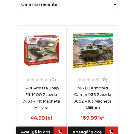
(0)
(0)
T-14 Armata Snap
MT-LB Armored
Fit 1:100 Zvezda
Carrier 1:35 Zvezda
7433 – Kit Macheta
3652 – Kit Macheta
Militara
Militara
44.99 lei
159.99 lei
Adaugă în coș
Adaugă în coș