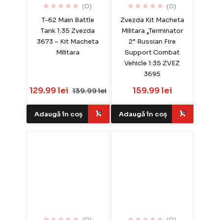
(0)
(0)
T-62 Main Battle
Zvezda Kit Macheta
Tank 1:35 Zvezda
Militara „Terminator
3673 – Kit Macheta
2” Russian Fire
Militara
Support Combat
Vehicle 1:35 ZVEZ
3695
129.99 lei
159.99 lei
139.99 lei
Adaugă în coș
Adaugă în coș
(0)
(0)