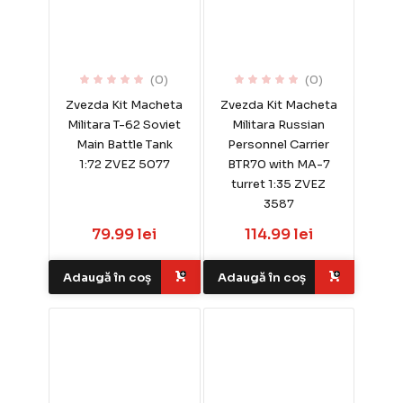
(0)
(0)
Zvezda Kit Macheta
Zvezda Kit Macheta
Militara T-62 Soviet
Militara Russian
Main Battle Tank
Personnel Carrier
1:72 ZVEZ 5077
BTR70 with MA-7
turret 1:35 ZVEZ
3587
79.99 lei
114.99 lei
Adaugă în coș
Adaugă în coș