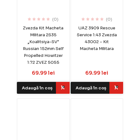
(0)
(0)
Zvezda Kit Macheta
UAZ 3909 Rescue
Militara 2S35
Service 1:43 Zvezda
„Koalitsiya-SV”
43002 – Kit
Russian 152mm Self
Macheta Militara
Propelled Howitzer
1:72 ZVEZ 5055
69.99 lei
69.99 lei
Adaugă în coș
Adaugă în coș