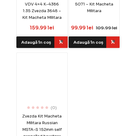
VDV 4×4 K-4386
5071 – Kit Macheta
1:35 Zvezda 3648 –
Militara
Kit Macheta Militara
159.99 lei
99.99 lei
109.99 lei
Adaugă în coș
Adaugă în coș
(0)
Zvezda Kit Macheta
Militara Russian
MSTA-S 152mm self