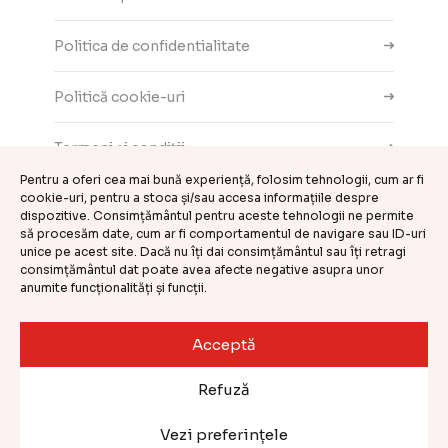
Politica de confidentialitate
Politică cookie-uri
Termeni și condiții
Pentru a oferi cea mai bună experiență, folosim tehnologii, cum ar fi
Contact
cookie-uri, pentru a stoca și/sau accesa informațiile despre
dispozitive. Consimțământul pentru aceste tehnologii ne permite
să procesăm date, cum ar fi comportamentul de navigare sau ID-uri
ANPC
unice pe acest site. Dacă nu îți dai consimțământul sau îți retragi
consimțământul dat poate avea afecte negative asupra unor
anumite funcționalități și funcții.
Setări cookie-uri
Acceptă
©
CASA DE COMENZI GEMINI S.R.L.
2026
Refuză
Website realizat și întreținut de
Kooperativa
Vezi preferințele