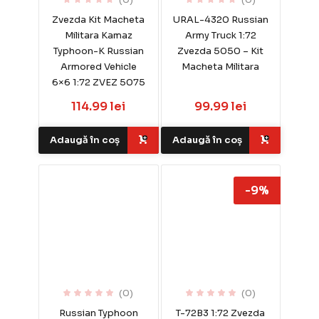
Zvezda Kit Macheta
URAL-4320 Russian
Militara Kamaz
Army Truck 1:72
Typhoon-K Russian
Zvezda 5050 – Kit
Armored Vehicle
Macheta Militara
6×6 1:72 ZVEZ 5075
114.99 lei
99.99 lei
Adaugă în coș
Adaugă în coș
-9%
(0)
(0)
Russian Typhoon
T-72B3 1:72 Zvezda