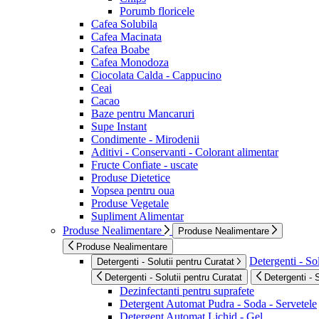
Porumb floricele
Cafea Solubila
Cafea Macinata
Cafea Boabe
Cafea Monodoza
Ciocolata Calda - Cappucino
Ceai
Cacao
Baze pentru Mancaruri
Supe Instant
Condimente - Mirodenii
Aditivi - Conservanti - Colorant alimentar
Fructe Confiate - uscate
Produse Dietetice
Vopsea pentru oua
Produse Vegetale
Supliment Alimentar
Produse Nealimentare
Produse Nealimentare
Produse Nealimentare
Detergenti - Sol
Detergenti - Solutii pentru Curatat
Detergenti - Solutii pentru Curatat
Detergenti - 
Dezinfectanti pentru suprafete
Detergent Automat Pudra - Soda - Servetele
Detergent Automat Lichid - Gel