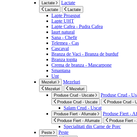
Lactate
Lactate
Lactate
Lactate
Lapte Proaspat
Lapte UHT
Lapte Cafea - Pudra Cafea
Iaurt natural
Sana - Chefir
Telemea - Cas
Cascaval
Branza de Vaci - Branza de burduf
Branza topita
Crema de branza - Mascarpone
Smantana
Unt
Mezeluri
Mezeluri
Mezeluri
Mezeluri
Produse Crud - Us
Produse Crud - Uscate
Produse Crud - Uscate
Produse Crud - 
Salam Crud - Uscat
Produse Fiert - 
Produse Fiert - Afumate
Produse Fiert - Afumate
Produse Fiert -
Specialitati din Carne de Porc
Peste
Peste