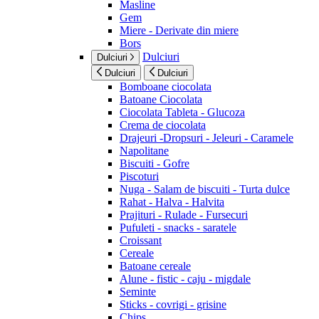
Masline
Gem
Miere - Derivate din miere
Bors
Dulciuri
Dulciuri
Dulciuri
Dulciuri
Bomboane ciocolata
Batoane Ciocolata
Ciocolata Tableta - Glucoza
Crema de ciocolata
Drajeuri -Dropsuri - Jeleuri - Caramele
Napolitane
Biscuiti - Gofre
Piscoturi
Nuga - Salam de biscuiti - Turta dulce
Rahat - Halva - Halvita
Prajituri - Rulade - Fursecuri
Pufuleti - snacks - saratele
Croissant
Cereale
Batoane cereale
Alune - fistic - caju - migdale
Seminte
Sticks - covrigi - grisine
Chips