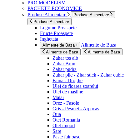
PRO MODELISM
PACHETE ECONOMICE
Produse Alimentare
Produse Alimentare
Produse Alimentare
Legume Proaspete
Fructe Proaspete
Inghetata
Alimente de Baza
Alimente de Baza
Alimente de Baza
Alimente de Baza
Zahar tos alb
Zahar Brun
Zahar pudra
Zahar plic - Zhar stick - Zahar cubic
Faina - Drojdie
Ulei de floarea soarelui
Ulei de masline
Malai
Orez - Fasole
Gris - Pesmet - Arpacas
Oua
Otet Romania
Otet import
Sare
Paste fainoase