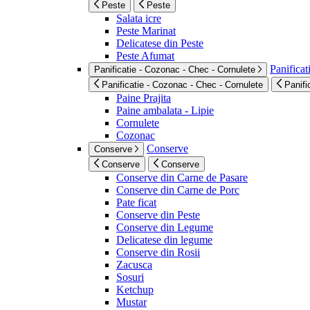
Peste
Peste
Salata icre
Peste Marinat
Delicatese din Peste
Peste Afumat
Panificat
Panificatie - Cozonac - Chec - Cornulete
Panificatie - Cozonac - Chec - Cornulete
Panifi
Paine Prajita
Paine ambalata - Lipie
Cornulete
Cozonac
Conserve
Conserve
Conserve
Conserve
Conserve din Carne de Pasare
Conserve din Carne de Porc
Pate ficat
Conserve din Peste
Conserve din Legume
Delicatese din legume
Conserve din Rosii
Zacusca
Sosuri
Ketchup
Mustar