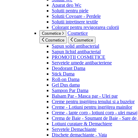
Aparat deo Wc
Solutii pentru piele
Solutii Covoare - Perdele
Solutii intretinere textile
Colorant pentru revigorarea culorii
Cosmetice
Cosmetice
Cosmetice
Cosmetice
Sapun solid antibacterial
Sapun lichid antibacterial
PROMOTII COSMETICE
Servetele umede antibacteriene
Deodorant Dama
Stick Dama
Roll-on Dama
Gel Dus dama
Sampon Par Dama
Balsam Par - Masca par - Ulei par
Creme pentru ingrijirea tenului si a buzelor
Creme - Lotiuni pentru ingrijirea mainilor
Creme - lapte corp - lotiuni corp - ulei masaj
Crema de Baie - Spumant de Baie - Sare de
Lotiuni curatare & Demachiere
Servetele Demachiante
Dischete demachiante - Vata