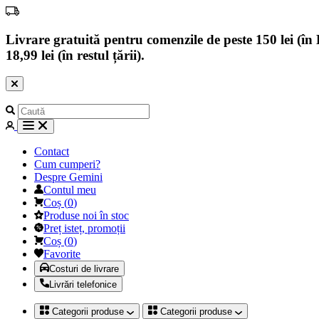
Livrare gratuită pentru comenzile de peste 150 lei (în B
18,99 lei (în restul țării).
Contact
Cum cumperi?
Despre Gemini
Contul meu
Coș
(
0
)
Produse noi în stoc
Preț isteț, promoții
Coș
(
0
)
Favorite
Costuri de livrare
Livrări telefonice
Categorii produse
Categorii produse