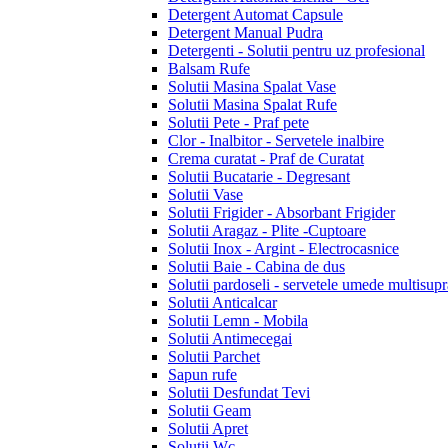
Detergent Automat Capsule
Detergent Manual Pudra
Detergenti - Solutii pentru uz profesional
Balsam Rufe
Solutii Masina Spalat Vase
Solutii Masina Spalat Rufe
Solutii Pete - Praf pete
Clor - Inalbitor - Servetele inalbire
Crema curatat - Praf de Curatat
Solutii Bucatarie - Degresant
Solutii Vase
Solutii Frigider - Absorbant Frigider
Solutii Aragaz - Plite -Cuptoare
Solutii Inox - Argint - Electrocasnice
Solutii Baie - Cabina de dus
Solutii pardoseli - servetele umede multisupr
Solutii Anticalcar
Solutii Lemn - Mobila
Solutii Antimecegai
Solutii Parchet
Sapun rufe
Solutii Desfundat Tevi
Solutii Geam
Solutii Apret
Solutii Wc