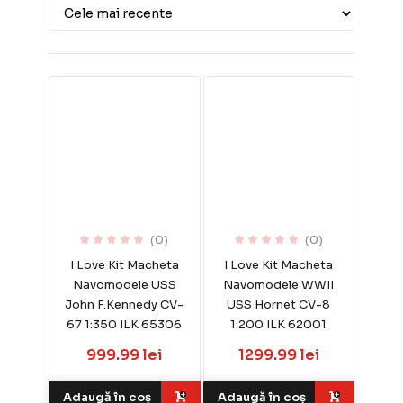
(0)
(0)
I Love Kit Macheta
I Love Kit Macheta
Navomodele USS
Navomodele WWII
John F.Kennedy CV-
USS Hornet CV-8
67 1:350 ILK 65306
1:200 ILK 62001
999.99 lei
1299.99 lei
Adaugă în coș
Adaugă în coș