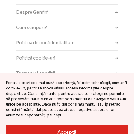
Despre Gemini
Cum cumperi?
Politica de confidentialitate
Politică cookie-uri
Termeni și condiții
Pentru a oferi cea mai bună experiență, folosim tehnologii, cum ar fi
cookie-uri, pentru a stoca și/sau accesa informațiile despre
Contact
dispozitive. Consimțământul pentru aceste tehnologii ne permite
să procesăm date, cum ar fi comportamentul de navigare sau ID-uri
ANPC
unice pe acest site. Dacă nu îți dai consimțământul sau îți retragi
consimțământul dat poate avea afecte negative asupra unor
anumite funcționalități și funcții.
Setări cookie-uri
Acceptă