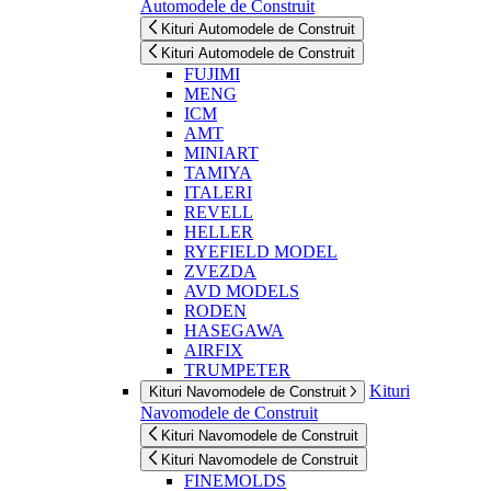
Automodele de Construit
Kituri Automodele de Construit
Kituri Automodele de Construit
FUJIMI
MENG
ICM
AMT
MINIART
TAMIYA
ITALERI
REVELL
HELLER
RYEFIELD MODEL
ZVEZDA
AVD MODELS
RODEN
HASEGAWA
AIRFIX
TRUMPETER
Kituri
Kituri Navomodele de Construit
Navomodele de Construit
Kituri Navomodele de Construit
Kituri Navomodele de Construit
FINEMOLDS