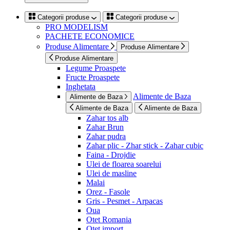
Categorii produse
Categorii produse
PRO MODELISM
PACHETE ECONOMICE
Produse Alimentare
Produse Alimentare
Produse Alimentare
Legume Proaspete
Fructe Proaspete
Inghetata
Alimente de Baza
Alimente de Baza
Alimente de Baza
Alimente de Baza
Zahar tos alb
Zahar Brun
Zahar pudra
Zahar plic - Zhar stick - Zahar cubic
Faina - Drojdie
Ulei de floarea soarelui
Ulei de masline
Malai
Orez - Fasole
Gris - Pesmet - Arpacas
Oua
Otet Romania
Otet import