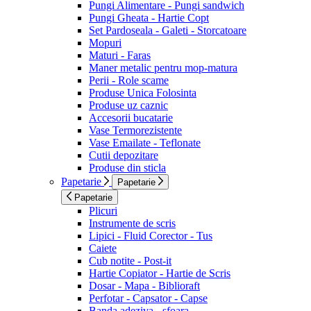
Pungi Alimentare - Pungi sandwich
Pungi Gheata - Hartie Copt
Set Pardoseala - Galeti - Storcatoare
Mopuri
Maturi - Faras
Maner metalic pentru mop-matura
Perii - Role scame
Produse Unica Folosinta
Produse uz caznic
Accesorii bucatarie
Vase Termorezistente
Vase Emailate - Teflonate
Cutii depozitare
Produse din sticla
Papetarie
Papetarie
Papetarie
Plicuri
Instrumente de scris
Lipici - Fluid Corector - Tus
Caiete
Cub notite - Post-it
Hartie Copiator - Hartie de Scris
Dosar - Mapa - Biblioraft
Perfotar - Capsator - Capse
Banda adeziva - sfoara