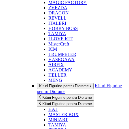
MAGIC FACTORY
ZVEZDA
DRAGON
REVELL
ITALERI
HOBBY BOSS
TAMIYA
I LOVE KIT
MisterCraft
ICM
TRUMPETER
HASEGAWA
AIRFIX
ACADEMY
HELLER
MENG
Kituri Figurine
Kituri Figurine pentru Diorame
pentru Diorame
Kituri Figurine pentru Diorame
Kituri Figurine pentru Diorame
HAT
MASTER BOX
MINIART
TAMIYA