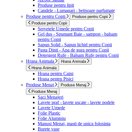
Produse pentru lipit
Candele - Lumanari - betisoare parfumate
Produse pentru Copii
Produse pentru Copii
Produse pentru Copii
Servetele Umede pentru Copii
Gel dus - Spumant Baie - sampon - balsam
pentru Copii
Sapun Solid - Sapun lichid pentru Copii
Pasta Dinti - Apa de gura pentru Copii
Detergent Rufe - Balsam Rufe pentru Copii
Hrana Animala
Hrana Animala
Hrana Animala
Hrana pentru Caini
Hrana pentru Pisici
Produse Menaj
Produse Menaj
Produse Menaj
Saci Menajeri
Lavete praf - lavete uscate - lavete podele
Lavete Umede
Folie Plastic
Folie Aluminiu
Manusi Menaj, masti de unica folosinta
Burete vase