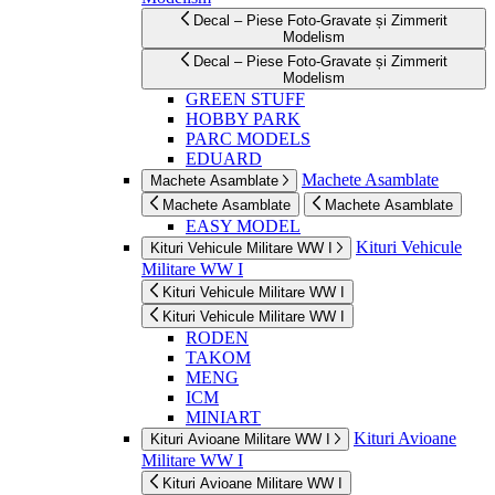
Decal – Piese Foto-Gravate și Zimmerit
Modelism
Decal – Piese Foto-Gravate și Zimmerit
Modelism
GREEN STUFF
HOBBY PARK
PARC MODELS
EDUARD
Machete Asamblate
Machete Asamblate
Machete Asamblate
Machete Asamblate
EASY MODEL
Kituri Vehicule
Kituri Vehicule Militare WW I
Militare WW I
Kituri Vehicule Militare WW I
Kituri Vehicule Militare WW I
RODEN
TAKOM
MENG
ICM
MINIART
Kituri Avioane
Kituri Avioane Militare WW I
Militare WW I
Kituri Avioane Militare WW I