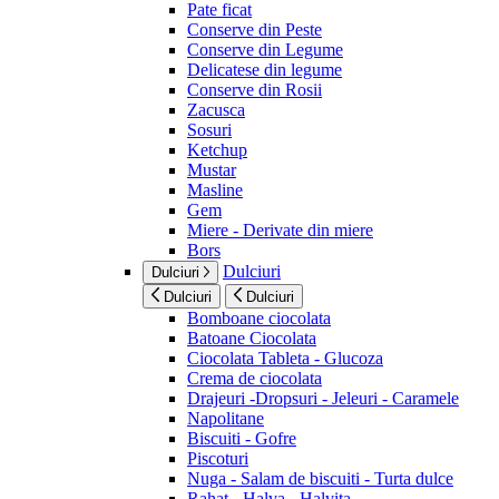
Pate ficat
Conserve din Peste
Conserve din Legume
Delicatese din legume
Conserve din Rosii
Zacusca
Sosuri
Ketchup
Mustar
Masline
Gem
Miere - Derivate din miere
Bors
Dulciuri
Dulciuri
Dulciuri
Dulciuri
Bomboane ciocolata
Batoane Ciocolata
Ciocolata Tableta - Glucoza
Crema de ciocolata
Drajeuri -Dropsuri - Jeleuri - Caramele
Napolitane
Biscuiti - Gofre
Piscoturi
Nuga - Salam de biscuiti - Turta dulce
Rahat - Halva - Halvita