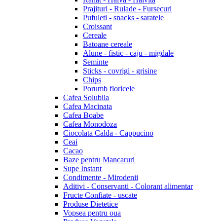
Prajituri - Rulade - Fursecuri
Pufuleti - snacks - saratele
Croissant
Cereale
Batoane cereale
Alune - fistic - caju - migdale
Seminte
Sticks - covrigi - grisine
Chips
Porumb floricele
Cafea Solubila
Cafea Macinata
Cafea Boabe
Cafea Monodoza
Ciocolata Calda - Cappucino
Ceai
Cacao
Baze pentru Mancaruri
Supe Instant
Condimente - Mirodenii
Aditivi - Conservanti - Colorant alimentar
Fructe Confiate - uscate
Produse Dietetice
Vopsea pentru oua