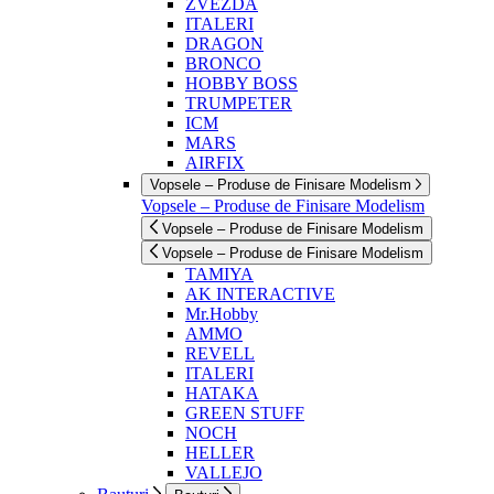
ZVEZDA
ITALERI
DRAGON
BRONCO
HOBBY BOSS
TRUMPETER
ICM
MARS
AIRFIX
Vopsele – Produse de Finisare Modelism
Vopsele – Produse de Finisare Modelism
Vopsele – Produse de Finisare Modelism
Vopsele – Produse de Finisare Modelism
TAMIYA
AK INTERACTIVE
Mr.Hobby
AMMO
REVELL
ITALERI
HATAKA
GREEN STUFF
NOCH
HELLER
VALLEJO