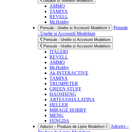
Diluanti si Solventi Modelism
AMMO
TAMIYA
REVELL
Mr.Hobby
Pensule
Pensule - Unelte si Accesorii Modelism
- Unelte si Accesorii Modelism
Pensule - Unelte si Accesorii Modelism
Pensule - Unelte si Accesorii Modelism
ITALERI
REVELL
AMMO
Mr.Hobby
Ak INTERACTIVE
TAMIYA
TRUMPETER
GREEN STUFF
HAOSHENG
ARTESANIA LATINA
HELLER
MIRAGE HOBBY
MENG
FENGDA
Adezivi –
Adezivi – Produse de Lipire Modelism