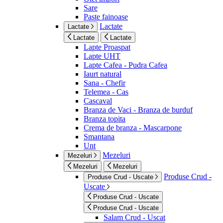
Sare
Paste fainoase
Lactate
Lactate
Lactate
Lactate
Lapte Proaspat
Lapte UHT
Lapte Cafea - Pudra Cafea
Iaurt natural
Sana - Chefir
Telemea - Cas
Cascaval
Branza de Vaci - Branza de burduf
Branza topita
Crema de branza - Mascarpone
Smantana
Unt
Mezeluri
Mezeluri
Mezeluri
Mezeluri
Produse Crud -
Produse Crud - Uscate
Uscate
Produse Crud - Uscate
Produse Crud - Uscate
Salam Crud - Uscat