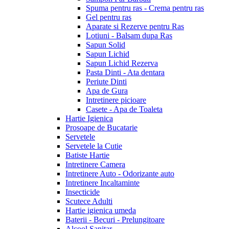
Spuma pentru ras - Crema pentru ras
Gel pentru ras
Aparate si Rezerve pentru Ras
Lotiuni - Balsam dupa Ras
Sapun Solid
Sapun Lichid
Sapun Lichid Rezerva
Pasta Dinti - Ata dentara
Periute Dinti
Apa de Gura
Intretinere picioare
Casete - Apa de Toaleta
Hartie Igienica
Prosoape de Bucatarie
Servetele
Servetele la Cutie
Batiste Hartie
Intretinere Camera
Intretinere Auto - Odorizante auto
Intretinere Incaltaminte
Insecticide
Scutece Adulti
Hartie igienica umeda
Baterii - Becuri - Prelungitoare
Alcool Sanitar