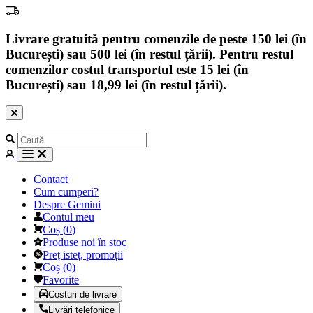
Livrare gratuită pentru comenzile de peste 150 lei (în
București) sau 500 lei (în restul țării). Pentru restul
comenzilor costul transportul este 15 lei (în
București) sau 18,99 lei (în restul țării).
Contact
Cum cumperi?
Despre Gemini
Contul meu
Coș
(
0
)
Produse noi în stoc
Preț isteț, promoții
Coș
(
0
)
Favorite
Costuri de livrare
Livrări telefonice