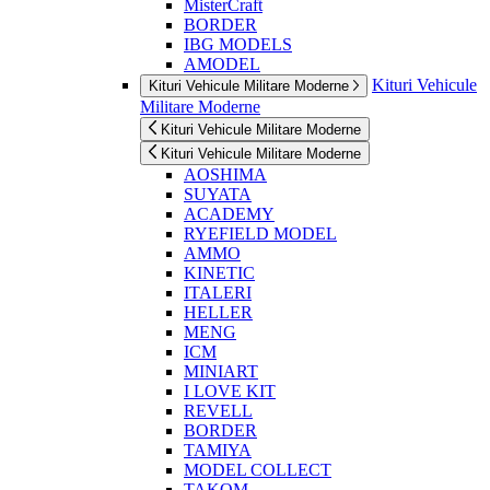
MisterCraft
BORDER
IBG MODELS
AMODEL
Kituri Vehicule
Kituri Vehicule Militare Moderne
Militare Moderne
Kituri Vehicule Militare Moderne
Kituri Vehicule Militare Moderne
AOSHIMA
SUYATA
ACADEMY
RYEFIELD MODEL
AMMO
KINETIC
ITALERI
HELLER
MENG
ICM
MINIART
I LOVE KIT
REVELL
BORDER
TAMIYA
MODEL COLLECT
TAKOM