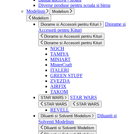
Diverse produse pentru scoala si birou
Modelism
Modelism
Modelism
Diorame si
Diorame si Accesorii pentru Kituri
Accesorii pentru Kituri
Diorame si Accesorii pentru Kituri
Diorame si Accesorii pentru Kituri
NOCH
TAMIYA
MINIART
MisterCraft
ITALERI
GREEN STUFF
ZVEZDA
AIRFIX
TAKOM
STAR WARS
STAR WARS
STAR WARS
STAR WARS
REVELL
Diluanti si
Diluanti si Solventi Modelism
Solventi Modelism
Diluanti si Solventi Modelism