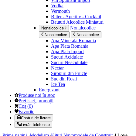
Vin Spumant Import
Vodka
Vermouth
Bitter - Aperitiv - Cocktail
Bauturi Alcoolice Miniaturi
Nonalcoolice
Nonalcoolice
Nonalcoolice
Nonalcoolice
Apa Minerala Romania
Apa Plata Romania
Apa Plata Import
Sucuri Acidulate
Sucuri Neacidulate
Nectar
Siropuri din Fructe
Suc din Rosii
Ice Tea
Energizant
Produse noi în stoc
Preț isteț, promoții
Coș
(
0
)
Favorite
Costuri de livrare
Livrări telefonice
Prima pagină
Modelism
Kituri Navomodele de Construit
I Love