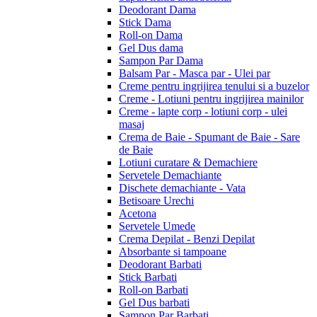
Deodorant Dama
Stick Dama
Roll-on Dama
Gel Dus dama
Sampon Par Dama
Balsam Par - Masca par - Ulei par
Creme pentru ingrijirea tenului si a buzelor
Creme - Lotiuni pentru ingrijirea mainilor
Creme - lapte corp - lotiuni corp - ulei
masaj
Crema de Baie - Spumant de Baie - Sare
de Baie
Lotiuni curatare & Demachiere
Servetele Demachiante
Dischete demachiante - Vata
Betisoare Urechi
Acetona
Servetele Umede
Crema Depilat - Benzi Depilat
Absorbante si tampoane
Deodorant Barbati
Stick Barbati
Roll-on Barbati
Gel Dus barbati
Sampon Par Barbati