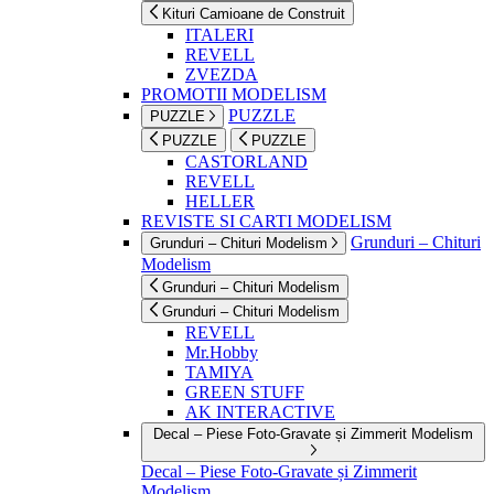
Kituri Camioane de Construit
ITALERI
REVELL
ZVEZDA
PROMOTII MODELISM
PUZZLE
PUZZLE
PUZZLE
PUZZLE
CASTORLAND
REVELL
HELLER
REVISTE SI CARTI MODELISM
Grunduri – Chituri
Grunduri – Chituri Modelism
Modelism
Grunduri – Chituri Modelism
Grunduri – Chituri Modelism
REVELL
Mr.Hobby
TAMIYA
GREEN STUFF
AK INTERACTIVE
Decal – Piese Foto-Gravate și Zimmerit Modelism
Decal – Piese Foto-Gravate și Zimmerit
Modelism