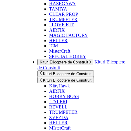
HASEGAWA
TAMIYA
CLEAR PROP
TRUMPETER
I LOVE KIT
AIRFIX
MAGIC FACTORY
HELLER
ICM
MisterCraft
SPECIAL HOBBY
Kituri Elicoptere
Kituri Elicoptere de Construit
de Construit
Kituri Elicoptere de Construit
Kituri Elicoptere de Construit
KittyHawk
AIRFIX
HOBBY BOSS
ITALERI
REVELL
TRUMPETER
ZVEZDA
HELLER
MIsterCraft