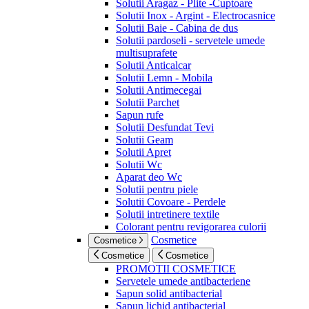
Solutii Aragaz - Plite -Cuptoare
Solutii Inox - Argint - Electrocasnice
Solutii Baie - Cabina de dus
Solutii pardoseli - servetele umede
multisuprafete
Solutii Anticalcar
Solutii Lemn - Mobila
Solutii Antimecegai
Solutii Parchet
Sapun rufe
Solutii Desfundat Tevi
Solutii Geam
Solutii Apret
Solutii Wc
Aparat deo Wc
Solutii pentru piele
Solutii Covoare - Perdele
Solutii intretinere textile
Colorant pentru revigorarea culorii
Cosmetice
Cosmetice
Cosmetice
Cosmetice
PROMOTII COSMETICE
Servetele umede antibacteriene
Sapun solid antibacterial
Sapun lichid antibacterial