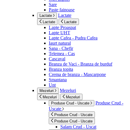
Sare
Paste fainoase
Lactate
Lactate
Lactate
Lactate
Lapte Proaspat
Lapte UHT
Lapte Cafea - Pudra Cafea
Iaurt natural
Sana - Chefir
Telemea - Cas
Cascaval
Branza de Vaci - Branza de burduf
Branza topita
Crema de branza - Mascarpone
Smantana
Unt
Mezeluri
Mezeluri
Mezeluri
Mezeluri
Produse Crud -
Produse Crud - Uscate
Uscate
Produse Crud - Uscate
Produse Crud - Uscate
Salam Crud - Uscat