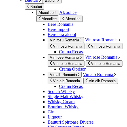
Bauturi
Bauturi
Bauturi
Alcoolice
Alcoolice
Alcoolice
Alcoolice
Bere Romania
Bere Import
Bere fara alcool
Vin rosu Romania
Vin rosu Romania
Vin rosu Romania
Vin rosu Romania
Crama Recas
Vin rose Romania
Vin rose Romania
Vin rose Romania
Vin rose Romania
Crama Oprisor
Vin alb Romania
Vin alb Romania
Vin alb Romania
Vin alb Romania
Crama Recas
Scotch Whisky
Single Malt Whisky
Whisky Cream
Bourbon Whisky
Gin
Liqueur
Bauturi Spirtoase Diverse