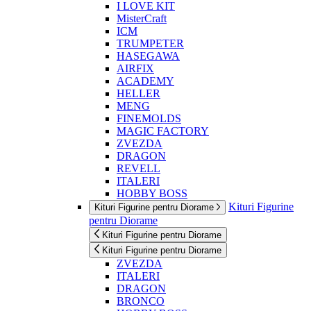
I LOVE KIT
MisterCraft
ICM
TRUMPETER
HASEGAWA
AIRFIX
ACADEMY
HELLER
MENG
FINEMOLDS
MAGIC FACTORY
ZVEZDA
DRAGON
REVELL
ITALERI
HOBBY BOSS
Kituri Figurine
Kituri Figurine pentru Diorame
pentru Diorame
Kituri Figurine pentru Diorame
Kituri Figurine pentru Diorame
ZVEZDA
ITALERI
DRAGON
BRONCO