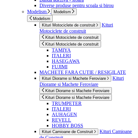
Diverse produse pentru scoala si birou
Modelism
Modelism
Modelism
Kituri
Kituri Motociclete de construit
Motociclete de construit
Kituri Motociclete de construit
Kituri Motociclete de construit
TAMIYA
ITALERI
HASEGAWA
FUJIMI
MACHETE FARA CUTIE / RESIGILATE
Kituri
Kituri Diorame si Machete Feroviare
Diorame si Machete Feroviare
Kituri Diorame si Machete Feroviare
Kituri Diorame si Machete Feroviare
TRUMPETER
ITALERI
AUHAGEN
REVELL
HOBBY BOSS
Kituri Camioane
Kituri Camioane de Construit
de Construit