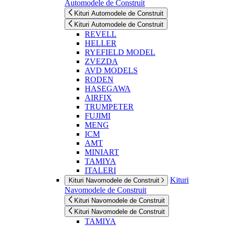
Automodele de Construit
Kituri Automodele de Construit
Kituri Automodele de Construit
REVELL
HELLER
RYEFIELD MODEL
ZVEZDA
AVD MODELS
RODEN
HASEGAWA
AIRFIX
TRUMPETER
FUJIMI
MENG
ICM
AMT
MINIART
TAMIYA
ITALERI
Kituri
Kituri Navomodele de Construit
Navomodele de Construit
Kituri Navomodele de Construit
Kituri Navomodele de Construit
TAMIYA