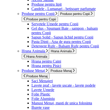
Produse pentru lipit
Candele - Lumanari - betisoare parfumate
Produse pentru Copii
Produse pentru Copii
Produse pentru Copii
Servetele Umede pentru Copii
Gel dus - Spumant Baie - sampon - balsam
pentru Copii
Sapun Solid - Sapun lichid pentru Copii
Pasta Dinti - Apa de gura pentru Copii
Detergent Rufe - Balsam Rufe pentru Copii
Hrana Animala
Hrana Animala
Hrana Animala
Hrana pentru Caini
Hrana pentru Pisici
Produse Menaj
Produse Menaj
Produse Menaj
Saci Menajeri
Lavete praf - lavete uscate - lavete podele
Lavete Umede
Folie Plastic
Folie Aluminiu
Manusi Menaj, masti de unica folosinta
Burete vase