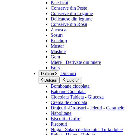
Pate ficat
Conserve din Peste
Conserve din Legume
Delicatese din legume
Conserve din Rosii
Zacusca
Sosuri
Ketchup
Mustar
Masline
Gem
Miere - Derivate din miere
Bors
Dulciuri
Dulciuri
Dulciuri
Dulciuri
Bomboane ciocolata
Batoane Ciocolata
Ciocolata Tableta - Glucoza
Crema de ciocolata
Drajeuri -Dropsuri - Jeleuri - Caramele
Napolitane
Biscuiti - Gofre
Piscoturi
Nuga - Salam de biscuiti - Turta dulce
Rahat - Halva - Halvita