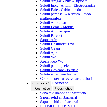
Solutii Aragaz - Plite -Cuptoare
Solutii Inox - Argint - Electrocasnice
Solutii Baie - Cabina de dus
Solutii pardoseli - servetele umede
multisuprafete
Solutii Anticalcar
Solutii Lemn - Mobila
Solutii Antimecegai
Solutii Parchet
Sapun rufe
Solutii Desfundat Tevi
Solutii Geam
Solutii Apret
Solutii Wc
Aparat deo Wc
Solutii pentru piele
Solutii Covoare - Perdele
Solutii intretinere textile
Colorant pentru revigorarea culorii
Cosmetice
Cosmetice
Cosmetice
Cosmetice
Servetele umede antibacteriene
Sapun solid antibacterial
Sapun lichid antibacterial
PROMOTII COSMETICE