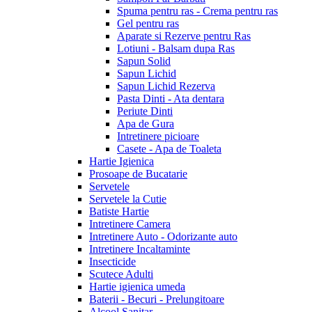
Spuma pentru ras - Crema pentru ras
Gel pentru ras
Aparate si Rezerve pentru Ras
Lotiuni - Balsam dupa Ras
Sapun Solid
Sapun Lichid
Sapun Lichid Rezerva
Pasta Dinti - Ata dentara
Periute Dinti
Apa de Gura
Intretinere picioare
Casete - Apa de Toaleta
Hartie Igienica
Prosoape de Bucatarie
Servetele
Servetele la Cutie
Batiste Hartie
Intretinere Camera
Intretinere Auto - Odorizante auto
Intretinere Incaltaminte
Insecticide
Scutece Adulti
Hartie igienica umeda
Baterii - Becuri - Prelungitoare
Alcool Sanitar