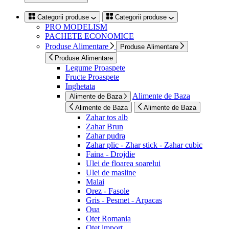
Categorii produse
Categorii produse
PRO MODELISM
PACHETE ECONOMICE
Produse Alimentare
Produse Alimentare
Produse Alimentare
Legume Proaspete
Fructe Proaspete
Inghetata
Alimente de Baza
Alimente de Baza
Alimente de Baza
Alimente de Baza
Zahar tos alb
Zahar Brun
Zahar pudra
Zahar plic - Zhar stick - Zahar cubic
Faina - Drojdie
Ulei de floarea soarelui
Ulei de masline
Malai
Orez - Fasole
Gris - Pesmet - Arpacas
Oua
Otet Romania
Otet import