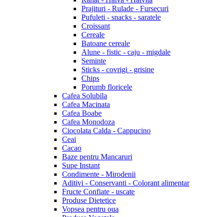
Prajituri - Rulade - Fursecuri
Pufuleti - snacks - saratele
Croissant
Cereale
Batoane cereale
Alune - fistic - caju - migdale
Seminte
Sticks - covrigi - grisine
Chips
Porumb floricele
Cafea Solubila
Cafea Macinata
Cafea Boabe
Cafea Monodoza
Ciocolata Calda - Cappucino
Ceai
Cacao
Baze pentru Mancaruri
Supe Instant
Condimente - Mirodenii
Aditivi - Conservanti - Colorant alimentar
Fructe Confiate - uscate
Produse Dietetice
Vopsea pentru oua