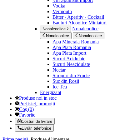
Vin Spumant Import
Vodka
Vermouth
Bitter - Aperitiv - Cocktail
Bauturi Alcoolice Miniaturi
Nonalcoolice
Nonalcoolice
Nonalcoolice
Nonalcoolice
Apa Minerala Romania
Apa Plata Romania
Apa Plata Import
Sucuri Acidulate
Sucuri Neacidulate
Nectar
Siropuri din Fructe
Suc din Rosii
Ice Tea
Energizant
Produse noi în stoc
Preț isteț, promoții
Coș
(
0
)
Favorite
Costuri de livrare
Livrări telefonice
Prima pagină
Produse Alimentare