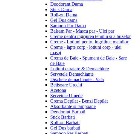
Deodorant Dama
Stick Dama
Roll-on Dama
Gel Dus dama
Sampon Par Dama
Balsam Par - Masca par - Ulei par
Creme pentru ingrijirea tenului si a buzelor
Creme - Lotiuni pentru ingrijirea mainilor
Creme - lapte corp - lotiuni corp - ulei
masaj
Crema de Baie - Spumant de Baie - Sare
de Baie
Lotiuni curatare & Demachiere
Servetele Demachiante
Dischete demachiante - Vata
Betisoare Urechi
Acetona
Servetele Umede
Crema Depilat - Benzi Depilat
Absorbante si tampoane
Deodorant Barbati
Stick Barbati
Roll-on Barbati
Gel Dus barbati
Sampon Par Barbati