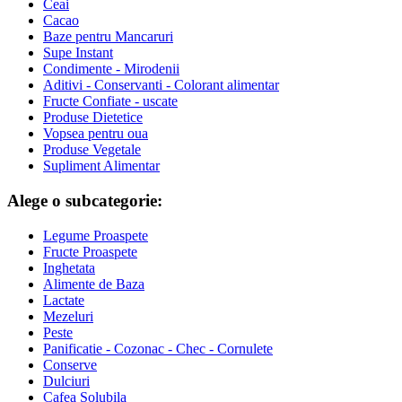
Ceai
Cacao
Baze pentru Mancaruri
Supe Instant
Condimente - Mirodenii
Aditivi - Conservanti - Colorant alimentar
Fructe Confiate - uscate
Produse Dietetice
Vopsea pentru oua
Produse Vegetale
Supliment Alimentar
Alege o subcategorie:
Legume Proaspete
Fructe Proaspete
Inghetata
Alimente de Baza
Lactate
Mezeluri
Peste
Panificatie - Cozonac - Chec - Cornulete
Conserve
Dulciuri
Cafea Solubila