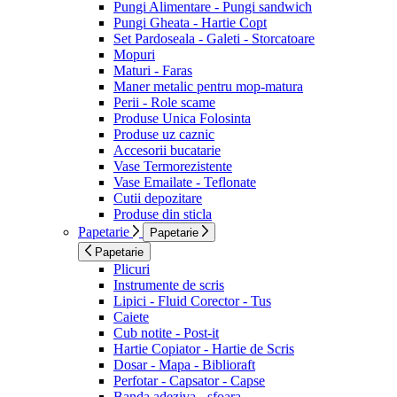
Pungi Alimentare - Pungi sandwich
Pungi Gheata - Hartie Copt
Set Pardoseala - Galeti - Storcatoare
Mopuri
Maturi - Faras
Maner metalic pentru mop-matura
Perii - Role scame
Produse Unica Folosinta
Produse uz caznic
Accesorii bucatarie
Vase Termorezistente
Vase Emailate - Teflonate
Cutii depozitare
Produse din sticla
Papetarie
Papetarie
Papetarie
Plicuri
Instrumente de scris
Lipici - Fluid Corector - Tus
Caiete
Cub notite - Post-it
Hartie Copiator - Hartie de Scris
Dosar - Mapa - Biblioraft
Perfotar - Capsator - Capse
Banda adeziva - sfoara