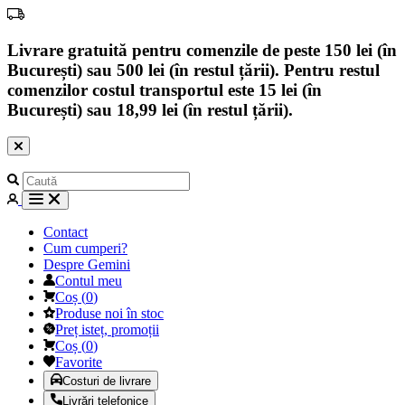
Livrare gratuită pentru comenzile de peste 150 lei (în
București) sau 500 lei (în restul țării). Pentru restul
comenzilor costul transportul este 15 lei (în
București) sau 18,99 lei (în restul țării).
Contact
Cum cumperi?
Despre Gemini
Contul meu
Coș
(
0
)
Produse noi în stoc
Preț isteț, promoții
Coș
(
0
)
Favorite
Costuri de livrare
Livrări telefonice