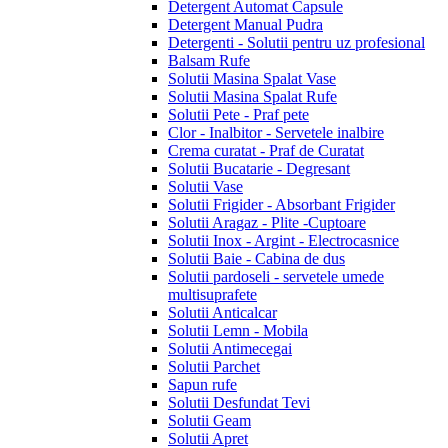
Detergent Automat Capsule
Detergent Manual Pudra
Detergenti - Solutii pentru uz profesional
Balsam Rufe
Solutii Masina Spalat Vase
Solutii Masina Spalat Rufe
Solutii Pete - Praf pete
Clor - Inalbitor - Servetele inalbire
Crema curatat - Praf de Curatat
Solutii Bucatarie - Degresant
Solutii Vase
Solutii Frigider - Absorbant Frigider
Solutii Aragaz - Plite -Cuptoare
Solutii Inox - Argint - Electrocasnice
Solutii Baie - Cabina de dus
Solutii pardoseli - servetele umede
multisuprafete
Solutii Anticalcar
Solutii Lemn - Mobila
Solutii Antimecegai
Solutii Parchet
Sapun rufe
Solutii Desfundat Tevi
Solutii Geam
Solutii Apret