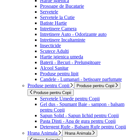
Hartie Igienica
Prosoape de Bucatarie
Servetele
Servetele la Cutie
Batiste Hartie
Intretinere Camera
Intretinere Auto - Odorizante auto
Intretinere Incaltaminte
Insecticide
Scutece Adulti
Hartie igienica umeda
Baterii - Becuri - Prelungitoare
Alcool Sanitar
Produse pentru lipit
Candele - Lumanari - betisoare parfumate
Produse pentru Copii
Produse pentru Copii
Produse pentru Copii
Servetele Umede pentru Copii
Gel dus - Spumant Baie - sampon - balsam
pentru Copii
Sapun Solid - Sapun lichid pentru Copii
Pasta Dinti - Apa de gura pentru Copii
Detergent Rufe - Balsam Rufe pentru Copii
Hrana Animala
Hrana Animala