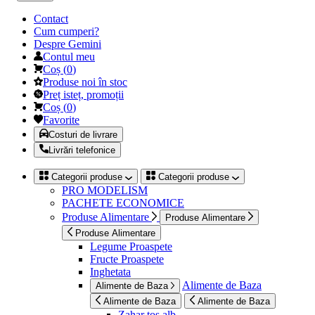
Contact
Cum cumperi?
Despre Gemini
Contul meu
Coș
(
0
)
Produse noi în stoc
Preț isteț, promoții
Coș
(
0
)
Favorite
Costuri de livrare
Livrări telefonice
Categorii produse
Categorii produse
PRO MODELISM
PACHETE ECONOMICE
Produse Alimentare
Produse Alimentare
Produse Alimentare
Legume Proaspete
Fructe Proaspete
Inghetata
Alimente de Baza
Alimente de Baza
Alimente de Baza
Alimente de Baza
Zahar tos alb