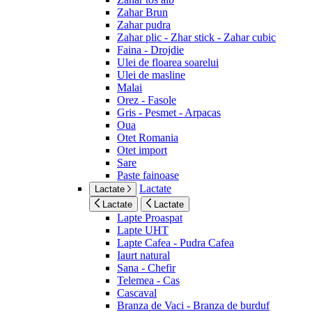
Zahar Brun
Zahar pudra
Zahar plic - Zhar stick - Zahar cubic
Faina - Drojdie
Ulei de floarea soarelui
Ulei de masline
Malai
Orez - Fasole
Gris - Pesmet - Arpacas
Oua
Otet Romania
Otet import
Sare
Paste fainoase
Lactate
Lactate
Lactate
Lactate
Lapte Proaspat
Lapte UHT
Lapte Cafea - Pudra Cafea
Iaurt natural
Sana - Chefir
Telemea - Cas
Cascaval
Branza de Vaci - Branza de burduf