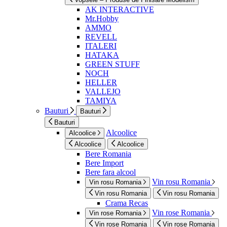
AK INTERACTIVE
Mr.Hobby
AMMO
REVELL
ITALERI
HATAKA
GREEN STUFF
NOCH
HELLER
VALLEJO
TAMIYA
Bauturi
Bauturi
Bauturi
Alcoolice
Alcoolice
Alcoolice
Alcoolice
Bere Romania
Bere Import
Bere fara alcool
Vin rosu Romania
Vin rosu Romania
Vin rosu Romania
Vin rosu Romania
Crama Recas
Vin rose Romania
Vin rose Romania
Vin rose Romania
Vin rose Romania