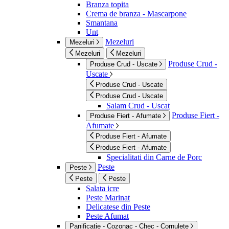
Branza topita
Crema de branza - Mascarpone
Smantana
Unt
Mezeluri
Mezeluri
Mezeluri
Mezeluri
Produse Crud -
Produse Crud - Uscate
Uscate
Produse Crud - Uscate
Produse Crud - Uscate
Salam Crud - Uscat
Produse Fiert -
Produse Fiert - Afumate
Afumate
Produse Fiert - Afumate
Produse Fiert - Afumate
Specialitati din Carne de Porc
Peste
Peste
Peste
Peste
Salata icre
Peste Marinat
Delicatese din Peste
Peste Afumat
Panificatie - Cozonac - Chec - Cornulete