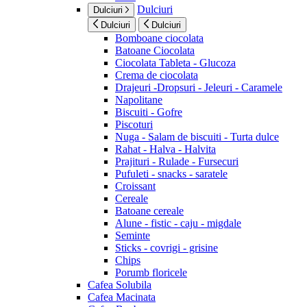
Dulciuri
Dulciuri
Dulciuri
Dulciuri
Bomboane ciocolata
Batoane Ciocolata
Ciocolata Tableta - Glucoza
Crema de ciocolata
Drajeuri -Dropsuri - Jeleuri - Caramele
Napolitane
Biscuiti - Gofre
Piscoturi
Nuga - Salam de biscuiti - Turta dulce
Rahat - Halva - Halvita
Prajituri - Rulade - Fursecuri
Pufuleti - snacks - saratele
Croissant
Cereale
Batoane cereale
Alune - fistic - caju - migdale
Seminte
Sticks - covrigi - grisine
Chips
Porumb floricele
Cafea Solubila
Cafea Macinata