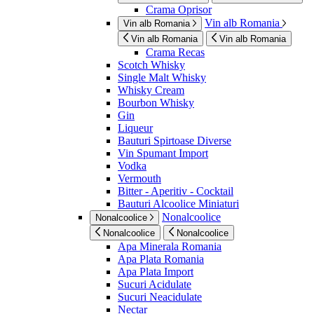
Crama Oprisor
Vin alb Romania
Vin alb Romania
Vin alb Romania
Vin alb Romania
Crama Recas
Scotch Whisky
Single Malt Whisky
Whisky Cream
Bourbon Whisky
Gin
Liqueur
Bauturi Spirtoase Diverse
Vin Spumant Import
Vodka
Vermouth
Bitter - Aperitiv - Cocktail
Bauturi Alcoolice Miniaturi
Nonalcoolice
Nonalcoolice
Nonalcoolice
Nonalcoolice
Apa Minerala Romania
Apa Plata Romania
Apa Plata Import
Sucuri Acidulate
Sucuri Neacidulate
Nectar