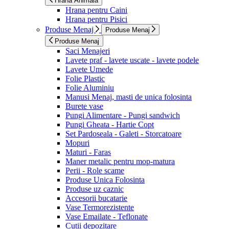
Hrana Animala
Hrana pentru Caini
Hrana pentru Pisici
Produse Menaj
Produse Menaj
Produse Menaj
Saci Menajeri
Lavete praf - lavete uscate - lavete podele
Lavete Umede
Folie Plastic
Folie Aluminiu
Manusi Menaj, masti de unica folosinta
Burete vase
Pungi Alimentare - Pungi sandwich
Pungi Gheata - Hartie Copt
Set Pardoseala - Galeti - Storcatoare
Mopuri
Maturi - Faras
Maner metalic pentru mop-matura
Perii - Role scame
Produse Unica Folosinta
Produse uz caznic
Accesorii bucatarie
Vase Termorezistente
Vase Emailate - Teflonate
Cutii depozitare