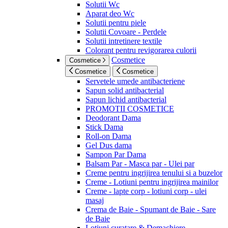
Solutii Wc
Aparat deo Wc
Solutii pentru piele
Solutii Covoare - Perdele
Solutii intretinere textile
Colorant pentru revigorarea culorii
Cosmetice
Cosmetice
Cosmetice
Cosmetice
Servetele umede antibacteriene
Sapun solid antibacterial
Sapun lichid antibacterial
PROMOTII COSMETICE
Deodorant Dama
Stick Dama
Roll-on Dama
Gel Dus dama
Sampon Par Dama
Balsam Par - Masca par - Ulei par
Creme pentru ingrijirea tenului si a buzelor
Creme - Lotiuni pentru ingrijirea mainilor
Creme - lapte corp - lotiuni corp - ulei
masaj
Crema de Baie - Spumant de Baie - Sare
de Baie
Lotiuni curatare & Demachiere