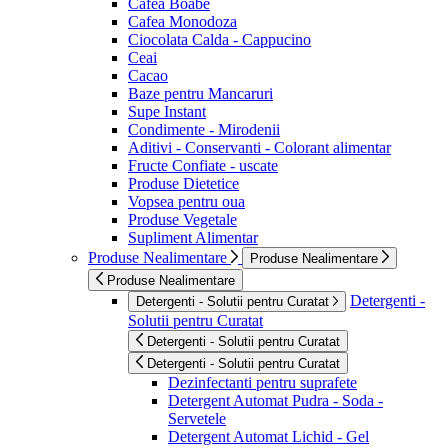
Cafea Boabe
Cafea Monodoza
Ciocolata Calda - Cappucino
Ceai
Cacao
Baze pentru Mancaruri
Supe Instant
Condimente - Mirodenii
Aditivi - Conservanti - Colorant alimentar
Fructe Confiate - uscate
Produse Dietetice
Vopsea pentru oua
Produse Vegetale
Supliment Alimentar
Produse Nealimentare
Produse Nealimentare
Produse Nealimentare
Detergenti -
Detergenti - Solutii pentru Curatat
Solutii pentru Curatat
Detergenti - Solutii pentru Curatat
Detergenti - Solutii pentru Curatat
Dezinfectanti pentru suprafete
Detergent Automat Pudra - Soda -
Servetele
Detergent Automat Lichid - Gel