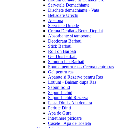
Servetele Demachiante
Dischete demachiante - Vata
Betisoare Urechi
Acetona
Servetele Umede
Crema Depilat - Benzi Depilat
Absorbante si tampoane
Deodorant Barbati
Stick Barbati
Roll-on Barbati
Gel Dus barbati
Sampon Par Barbati
Spuma pentru ras - Crema pentru ras
Gel pentru ras
Aparate si Rezerve pentru Ras
Lotiuni - Balsam dupa Ras
Sapun Solid
Sapun Lichid
Sapun Lichid Rezerva
Pasta Dinti - Ata dentara
Periute Dinti
Apa de Gura
Intretinere picioare
Casete - Apa de Toaleta