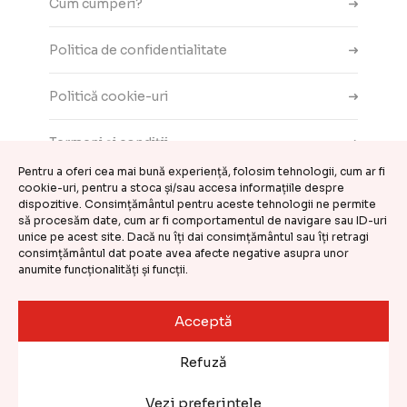
Cum cumperi?
Politica de confidentialitate
Politică cookie-uri
Termeni și condiții
Pentru a oferi cea mai bună experiență, folosim tehnologii, cum ar fi
cookie-uri, pentru a stoca și/sau accesa informațiile despre
Contact
dispozitive. Consimțământul pentru aceste tehnologii ne permite
să procesăm date, cum ar fi comportamentul de navigare sau ID-uri
ANPC
unice pe acest site. Dacă nu îți dai consimțământul sau îți retragi
consimțământul dat poate avea afecte negative asupra unor
anumite funcționalități și funcții.
Setări cookie-uri
Acceptă
©
CASA DE COMENZI GEMINI S.R.L.
2026
Refuză
Website realizat și întreținut de
Kooperativa
Vezi preferințele