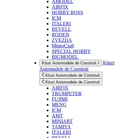
AMODEL
AIRFIX
HOBBY BOSS
ICM
ITALERI
REVELL
RODEN
ZVEZDA
MisterCraft
SPECIAL HOBBY
BIGMODEL
Kituri
Kituri Automodele de Construit
Automodele de Construit
Kituri Automodele de Construit
Kituri Automodele de Construit
AIRFIX
TRUMPETER
FUJIMI
MENG
ICM
AMT
MINIART
TAMIYA
ITALERI
REVELL