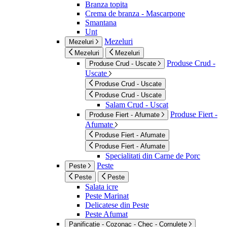
Branza topita
Crema de branza - Mascarpone
Smantana
Unt
Mezeluri
Mezeluri
Mezeluri
Mezeluri
Produse Crud -
Produse Crud - Uscate
Uscate
Produse Crud - Uscate
Produse Crud - Uscate
Salam Crud - Uscat
Produse Fiert -
Produse Fiert - Afumate
Afumate
Produse Fiert - Afumate
Produse Fiert - Afumate
Specialitati din Carne de Porc
Peste
Peste
Peste
Peste
Salata icre
Peste Marinat
Delicatese din Peste
Peste Afumat
Panificatie - Cozonac - Chec - Cornulete