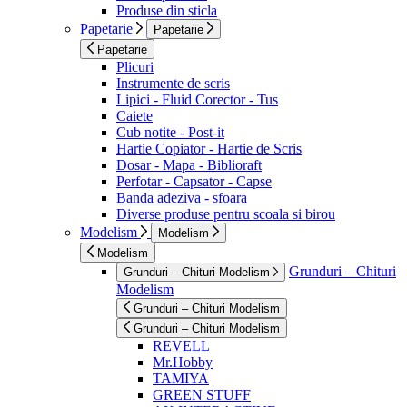
Produse din sticla
Papetarie
Papetarie
Papetarie
Plicuri
Instrumente de scris
Lipici - Fluid Corector - Tus
Caiete
Cub notite - Post-it
Hartie Copiator - Hartie de Scris
Dosar - Mapa - Biblioraft
Perfotar - Capsator - Capse
Banda adeziva - sfoara
Diverse produse pentru scoala si birou
Modelism
Modelism
Modelism
Grunduri – Chituri
Grunduri – Chituri Modelism
Modelism
Grunduri – Chituri Modelism
Grunduri – Chituri Modelism
REVELL
Mr.Hobby
TAMIYA
GREEN STUFF