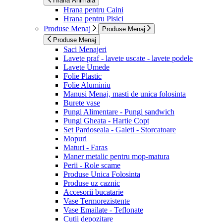
Hrana Animala
Hrana pentru Caini
Hrana pentru Pisici
Produse Menaj
Produse Menaj
Produse Menaj
Saci Menajeri
Lavete praf - lavete uscate - lavete podele
Lavete Umede
Folie Plastic
Folie Aluminiu
Manusi Menaj, masti de unica folosinta
Burete vase
Pungi Alimentare - Pungi sandwich
Pungi Gheata - Hartie Copt
Set Pardoseala - Galeti - Storcatoare
Mopuri
Maturi - Faras
Maner metalic pentru mop-matura
Perii - Role scame
Produse Unica Folosinta
Produse uz caznic
Accesorii bucatarie
Vase Termorezistente
Vase Emailate - Teflonate
Cutii depozitare