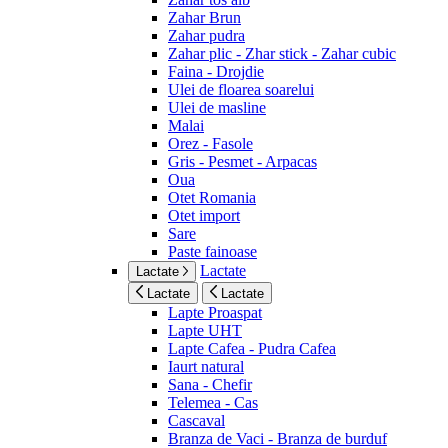
Zahar Brun
Zahar pudra
Zahar plic - Zhar stick - Zahar cubic
Faina - Drojdie
Ulei de floarea soarelui
Ulei de masline
Malai
Orez - Fasole
Gris - Pesmet - Arpacas
Oua
Otet Romania
Otet import
Sare
Paste fainoase
Lactate
Lactate
Lactate
Lactate
Lapte Proaspat
Lapte UHT
Lapte Cafea - Pudra Cafea
Iaurt natural
Sana - Chefir
Telemea - Cas
Cascaval
Branza de Vaci - Branza de burduf