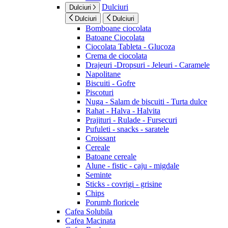
Dulciuri
Dulciuri
Dulciuri
Dulciuri
Bomboane ciocolata
Batoane Ciocolata
Ciocolata Tableta - Glucoza
Crema de ciocolata
Drajeuri -Dropsuri - Jeleuri - Caramele
Napolitane
Biscuiti - Gofre
Piscoturi
Nuga - Salam de biscuiti - Turta dulce
Rahat - Halva - Halvita
Prajituri - Rulade - Fursecuri
Pufuleti - snacks - saratele
Croissant
Cereale
Batoane cereale
Alune - fistic - caju - migdale
Seminte
Sticks - covrigi - grisine
Chips
Porumb floricele
Cafea Solubila
Cafea Macinata