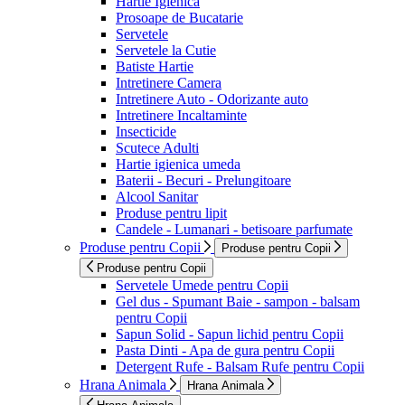
Hartie Igienica
Prosoape de Bucatarie
Servetele
Servetele la Cutie
Batiste Hartie
Intretinere Camera
Intretinere Auto - Odorizante auto
Intretinere Incaltaminte
Insecticide
Scutece Adulti
Hartie igienica umeda
Baterii - Becuri - Prelungitoare
Alcool Sanitar
Produse pentru lipit
Candele - Lumanari - betisoare parfumate
Produse pentru Copii
Produse pentru Copii
Produse pentru Copii
Servetele Umede pentru Copii
Gel dus - Spumant Baie - sampon - balsam
pentru Copii
Sapun Solid - Sapun lichid pentru Copii
Pasta Dinti - Apa de gura pentru Copii
Detergent Rufe - Balsam Rufe pentru Copii
Hrana Animala
Hrana Animala