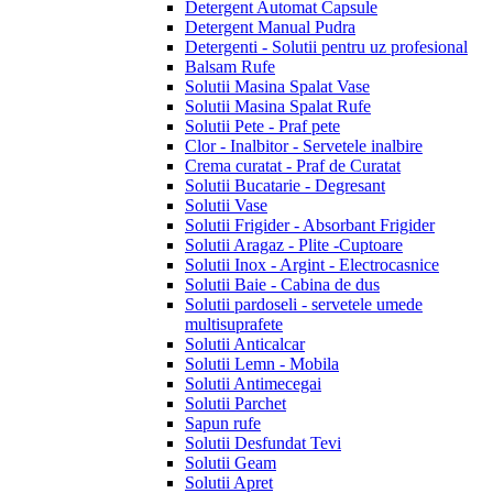
Detergent Automat Capsule
Detergent Manual Pudra
Detergenti - Solutii pentru uz profesional
Balsam Rufe
Solutii Masina Spalat Vase
Solutii Masina Spalat Rufe
Solutii Pete - Praf pete
Clor - Inalbitor - Servetele inalbire
Crema curatat - Praf de Curatat
Solutii Bucatarie - Degresant
Solutii Vase
Solutii Frigider - Absorbant Frigider
Solutii Aragaz - Plite -Cuptoare
Solutii Inox - Argint - Electrocasnice
Solutii Baie - Cabina de dus
Solutii pardoseli - servetele umede
multisuprafete
Solutii Anticalcar
Solutii Lemn - Mobila
Solutii Antimecegai
Solutii Parchet
Sapun rufe
Solutii Desfundat Tevi
Solutii Geam
Solutii Apret