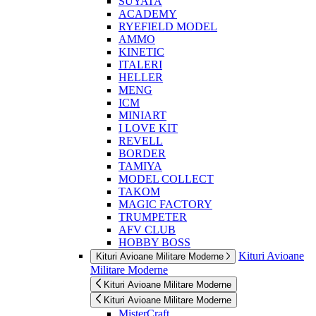
SUYATA
ACADEMY
RYEFIELD MODEL
AMMO
KINETIC
ITALERI
HELLER
MENG
ICM
MINIART
I LOVE KIT
REVELL
BORDER
TAMIYA
MODEL COLLECT
TAKOM
MAGIC FACTORY
TRUMPETER
AFV CLUB
HOBBY BOSS
Kituri Avioane
Kituri Avioane Militare Moderne
Militare Moderne
Kituri Avioane Militare Moderne
Kituri Avioane Militare Moderne
MisterCraft