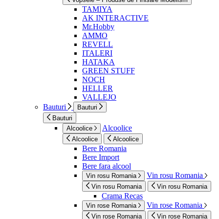
TAMIYA
AK INTERACTIVE
Mr.Hobby
AMMO
REVELL
ITALERI
HATAKA
GREEN STUFF
NOCH
HELLER
VALLEJO
Bauturi
Bauturi
Bauturi
Alcoolice
Alcoolice
Alcoolice
Alcoolice
Bere Romania
Bere Import
Bere fara alcool
Vin rosu Romania
Vin rosu Romania
Vin rosu Romania
Vin rosu Romania
Crama Recas
Vin rose Romania
Vin rose Romania
Vin rose Romania
Vin rose Romania