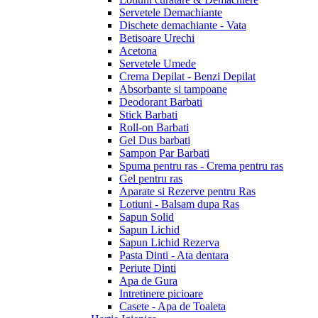
Servetele Demachiante
Dischete demachiante - Vata
Betisoare Urechi
Acetona
Servetele Umede
Crema Depilat - Benzi Depilat
Absorbante si tampoane
Deodorant Barbati
Stick Barbati
Roll-on Barbati
Gel Dus barbati
Sampon Par Barbati
Spuma pentru ras - Crema pentru ras
Gel pentru ras
Aparate si Rezerve pentru Ras
Lotiuni - Balsam dupa Ras
Sapun Solid
Sapun Lichid
Sapun Lichid Rezerva
Pasta Dinti - Ata dentara
Periute Dinti
Apa de Gura
Intretinere picioare
Casete - Apa de Toaleta