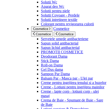
Solutii Wc
Aparat deo Wc
Solutii pentru piele
Solutii Covoare - Perdele
Solutii intretinere textile
Colorant pentru revigorarea culorii
Cosmetice
Cosmetice
Cosmetice
Cosmetice
Servetele umede antibacteriene
Sapun solid antibacterial
Sapun lichid antibacterial
PROMOTII COSMETICE
Deodorant Dama
Stick Dama
Roll-on Dama
Gel Dus dama
Sampon Par Dama
Balsam Par - Masca par - Ulei par
Creme pentru ingrijirea tenului si a buzelor
Creme - Lotiuni pentru ingrijirea mainilor
Creme - lapte corp - lotiuni corp - ulei
masaj
Crema de Baie - Spumant de Baie - Sare
de Baie
Lotiuni curatare & Demachiere