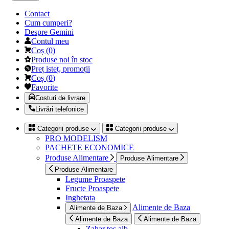
Contact
Cum cumperi?
Despre Gemini
Contul meu
Coș
(
0
)
Produse noi în stoc
Preț isteț, promoții
Coș
(
0
)
Favorite
Costuri de livrare
Livrări telefonice
Categorii produse
Categorii produse
PRO MODELISM
PACHETE ECONOMICE
Produse Alimentare
Produse Alimentare
Produse Alimentare
Legume Proaspete
Fructe Proaspete
Inghetata
Alimente de Baza
Alimente de Baza
Alimente de Baza
Alimente de Baza
Zahar tos alb