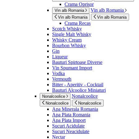
Crama Oprisor
Vin alb Romania
Vin alb Romania
Vin alb Romania
Vin alb Romania
Crama Recas
Scotch Whisky
Single Malt Whisky
Whisky Cream
Bourbon Whisky
Gin
Liqueur
Bauturi Spirtoase Diverse
Vin Spumant Import
Vodka
Vermouth
Bitter - Aperitiv - Cocktail
Bauturi Alcoolice Miniaturi
Nonalcoolice
Nonalcoolice
Nonalcoolice
Nonalcoolice
Apa Minerala Romania
Apa Plata Romania
Apa Plata Import
Sucuri Acidulate
Sucuri Neacidulate
Nectar