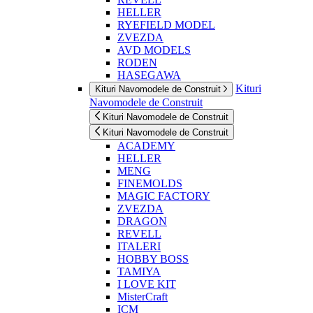
HELLER
RYEFIELD MODEL
ZVEZDA
AVD MODELS
RODEN
HASEGAWA
Kituri
Kituri Navomodele de Construit
Navomodele de Construit
Kituri Navomodele de Construit
Kituri Navomodele de Construit
ACADEMY
HELLER
MENG
FINEMOLDS
MAGIC FACTORY
ZVEZDA
DRAGON
REVELL
ITALERI
HOBBY BOSS
TAMIYA
I LOVE KIT
MisterCraft
ICM