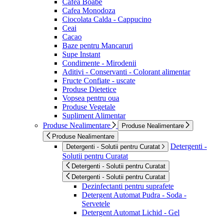
Cafea Boabe
Cafea Monodoza
Ciocolata Calda - Cappucino
Ceai
Cacao
Baze pentru Mancaruri
Supe Instant
Condimente - Mirodenii
Aditivi - Conservanti - Colorant alimentar
Fructe Confiate - uscate
Produse Dietetice
Vopsea pentru oua
Produse Vegetale
Supliment Alimentar
Produse Nealimentare
Produse Nealimentare
Produse Nealimentare
Detergenti -
Detergenti - Solutii pentru Curatat
Solutii pentru Curatat
Detergenti - Solutii pentru Curatat
Detergenti - Solutii pentru Curatat
Dezinfectanti pentru suprafete
Detergent Automat Pudra - Soda -
Servetele
Detergent Automat Lichid - Gel