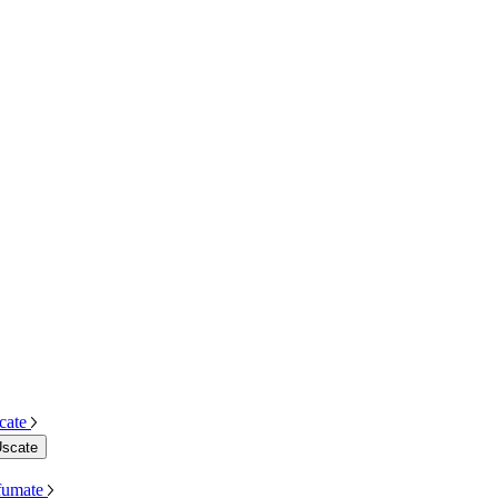
cate
Uscate
Afumate