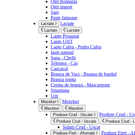
Otet Romania
Otet import
Sare
Paste fainoase
Lactate
Lactate
Lactate
Lactate
Lapte Proaspat
Lapte UHT
Lapte Cafea - Pudra Cafea
Iaurt natural
Sana - Chefir
Telemea - Cas
Cascaval
Branza de Vaci - Branza de burduf
Branza topita
Crema de branza - Mascarpone
Smantana
Unt
Mezeluri
Mezeluri
Mezeluri
Mezeluri
Produse Crud - Us
Produse Crud - Uscate
Produse Crud - Uscate
Produse Crud - 
Salam Crud - Uscat
Produse Fiert - 
Produse Fiert - Afumate