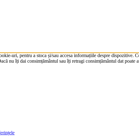
cookie-uri, pentru a stoca și/sau accesa informațiile despre dispozitive.
că nu îți dai consimțământul sau îți retragi consimțământul dat poate av
erințele