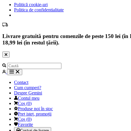
Politică cookie-uri
Politica de confidentialitate
Livrare gratuită pentru comenzile de peste 150 lei (în B
18,99 lei (în restul țării).
Contact
Cum cumperi?
Despre Gemini
Contul meu
Coș
(
0
)
Produse noi în stoc
Preț isteț, promoții
Coș
(
0
)
Favorite
Costuri de livrare