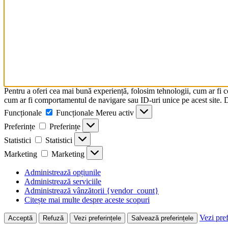
Pentru a oferi cea mai bună experiență, folosim tehnologii, cum ar fi 
cum ar fi comportamentul de navigare sau ID-uri unice pe acest site. Da
Funcționale
Funcționale
Mereu activ
Preferințe
Preferințe
Statistici
Statistici
Marketing
Marketing
Administrează opțiunile
Administrează serviciile
Administrează vânzătorii {vendor_count}
Citește mai multe despre aceste scopuri
Vezi pref
Acceptă
Refuză
Vezi preferințele
Salvează preferințele