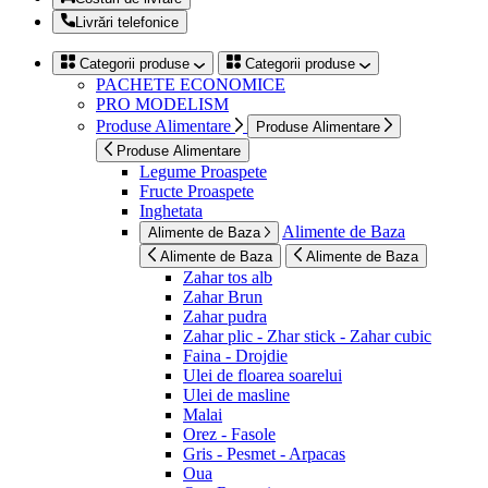
Livrări telefonice
Categorii produse
Categorii produse
PACHETE ECONOMICE
PRO MODELISM
Produse Alimentare
Produse Alimentare
Produse Alimentare
Legume Proaspete
Fructe Proaspete
Inghetata
Alimente de Baza
Alimente de Baza
Alimente de Baza
Alimente de Baza
Zahar tos alb
Zahar Brun
Zahar pudra
Zahar plic - Zhar stick - Zahar cubic
Faina - Drojdie
Ulei de floarea soarelui
Ulei de masline
Malai
Orez - Fasole
Gris - Pesmet - Arpacas
Oua