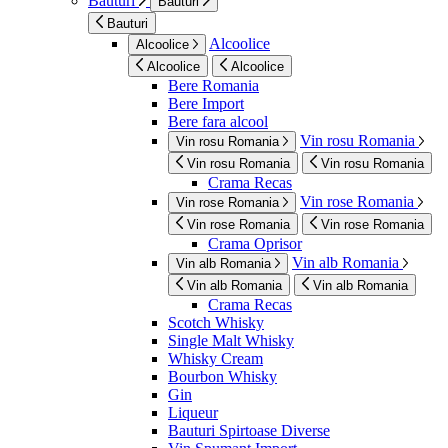
Bauturi
Bauturi
Bauturi
Alcoolice
Alcoolice
Alcoolice
Alcoolice
Bere Romania
Bere Import
Bere fara alcool
Vin rosu Romania
Vin rosu Romania
Vin rosu Romania
Vin rosu Romania
Crama Recas
Vin rose Romania
Vin rose Romania
Vin rose Romania
Vin rose Romania
Crama Oprisor
Vin alb Romania
Vin alb Romania
Vin alb Romania
Vin alb Romania
Crama Recas
Scotch Whisky
Single Malt Whisky
Whisky Cream
Bourbon Whisky
Gin
Liqueur
Bauturi Spirtoase Diverse