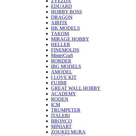
ZVEZDA
EDUARD
HOBBY BOSS
DRAGON
AIRFIX
HK MODELS
TAKOM
MIRAGE HOBBY
HELLER
FINEMOLDS
MisterCraft
BORDER
IBG MODELS
AMODEL
I LOVE KIT
FUJIMI
GREAT WALL HOBBY
ACADEMY
RODEN
ICM
TRUMPETER
ITALERI
BRONCO
MINIART
ZOUKEI MURA