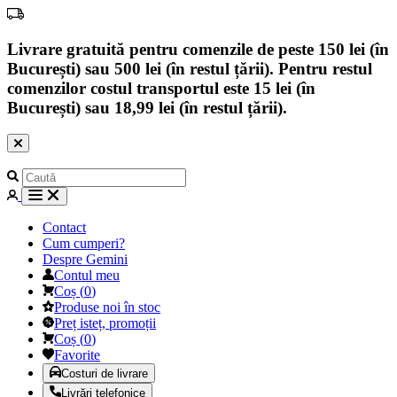
Livrare gratuită pentru comenzile de peste 150 lei (în
București) sau 500 lei (în restul țării). Pentru restul
comenzilor costul transportul este 15 lei (în
București) sau 18,99 lei (în restul țării).
Contact
Cum cumperi?
Despre Gemini
Contul meu
Coș
(
0
)
Produse noi în stoc
Preț isteț, promoții
Coș
(
0
)
Favorite
Costuri de livrare
Livrări telefonice