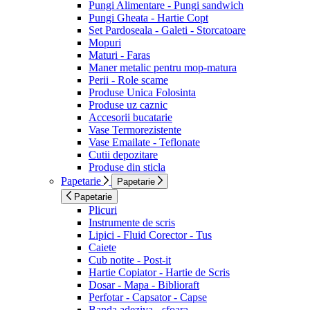
Pungi Alimentare - Pungi sandwich
Pungi Gheata - Hartie Copt
Set Pardoseala - Galeti - Storcatoare
Mopuri
Maturi - Faras
Maner metalic pentru mop-matura
Perii - Role scame
Produse Unica Folosinta
Produse uz caznic
Accesorii bucatarie
Vase Termorezistente
Vase Emailate - Teflonate
Cutii depozitare
Produse din sticla
Papetarie
Papetarie
Papetarie
Plicuri
Instrumente de scris
Lipici - Fluid Corector - Tus
Caiete
Cub notite - Post-it
Hartie Copiator - Hartie de Scris
Dosar - Mapa - Biblioraft
Perfotar - Capsator - Capse
Banda adeziva - sfoara