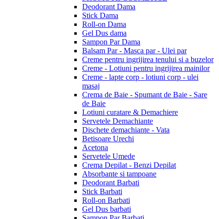
Deodorant Dama
Stick Dama
Roll-on Dama
Gel Dus dama
Sampon Par Dama
Balsam Par - Masca par - Ulei par
Creme pentru ingrijirea tenului si a buzelor
Creme - Lotiuni pentru ingrijirea mainilor
Creme - lapte corp - lotiuni corp - ulei
masaj
Crema de Baie - Spumant de Baie - Sare
de Baie
Lotiuni curatare & Demachiere
Servetele Demachiante
Dischete demachiante - Vata
Betisoare Urechi
Acetona
Servetele Umede
Crema Depilat - Benzi Depilat
Absorbante si tampoane
Deodorant Barbati
Stick Barbati
Roll-on Barbati
Gel Dus barbati
Sampon Par Barbati