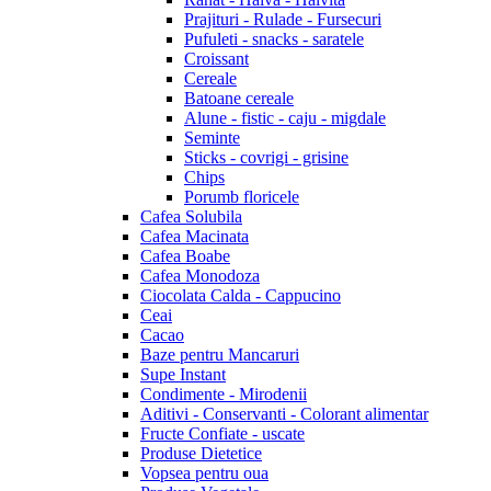
Prajituri - Rulade - Fursecuri
Pufuleti - snacks - saratele
Croissant
Cereale
Batoane cereale
Alune - fistic - caju - migdale
Seminte
Sticks - covrigi - grisine
Chips
Porumb floricele
Cafea Solubila
Cafea Macinata
Cafea Boabe
Cafea Monodoza
Ciocolata Calda - Cappucino
Ceai
Cacao
Baze pentru Mancaruri
Supe Instant
Condimente - Mirodenii
Aditivi - Conservanti - Colorant alimentar
Fructe Confiate - uscate
Produse Dietetice
Vopsea pentru oua