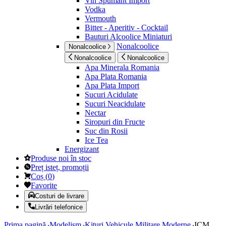
Vin Spumant Import
Vodka
Vermouth
Bitter - Aperitiv - Cocktail
Bauturi Alcoolice Miniaturi
Nonalcoolice
Nonalcoolice
Nonalcoolice
Nonalcoolice
Apa Minerala Romania
Apa Plata Romania
Apa Plata Import
Sucuri Acidulate
Sucuri Neacidulate
Nectar
Siropuri din Fructe
Suc din Rosii
Ice Tea
Energizant
Produse noi în stoc
Preț isteț, promoții
Coș
(
0
)
Favorite
Costuri de livrare
Livrări telefonice
Prima pagină
Modelism
Kituri Vehicule Militare Moderne
ICM