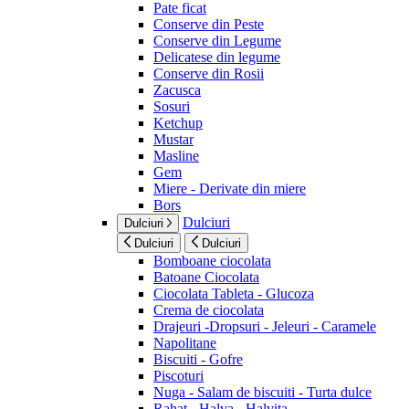
Pate ficat
Conserve din Peste
Conserve din Legume
Delicatese din legume
Conserve din Rosii
Zacusca
Sosuri
Ketchup
Mustar
Masline
Gem
Miere - Derivate din miere
Bors
Dulciuri
Dulciuri
Dulciuri
Dulciuri
Bomboane ciocolata
Batoane Ciocolata
Ciocolata Tableta - Glucoza
Crema de ciocolata
Drajeuri -Dropsuri - Jeleuri - Caramele
Napolitane
Biscuiti - Gofre
Piscoturi
Nuga - Salam de biscuiti - Turta dulce
Rahat - Halva - Halvita