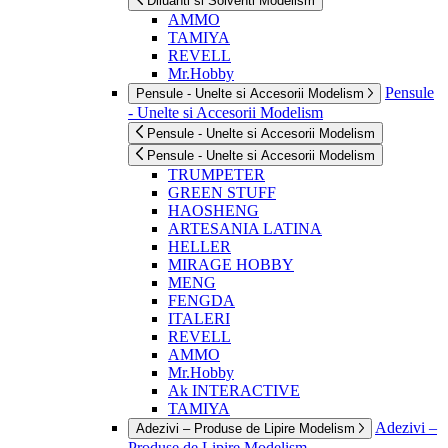
Diluanti si Solventi Modelism
AMMO
TAMIYA
REVELL
Mr.Hobby
Pensule
Pensule - Unelte si Accesorii Modelism
- Unelte si Accesorii Modelism
Pensule - Unelte si Accesorii Modelism
Pensule - Unelte si Accesorii Modelism
TRUMPETER
GREEN STUFF
HAOSHENG
ARTESANIA LATINA
HELLER
MIRAGE HOBBY
MENG
FENGDA
ITALERI
REVELL
AMMO
Mr.Hobby
Ak INTERACTIVE
TAMIYA
Adezivi –
Adezivi – Produse de Lipire Modelism
Produse de Lipire Modelism