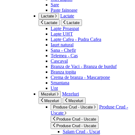
Sare
Paste fainoase
Lactate
Lactate
Lactate
Lactate
Lapte Proaspat
Lapte UHT
Lapte Cafea - Pudra Cafea
Iaurt natural
Sana - Chefir
Telemea - Cas
Cascaval
Branza de Vaci - Branza de burduf
Branza topita
Crema de branza - Mascarpone
Smantana
Unt
Mezeluri
Mezeluri
Mezeluri
Mezeluri
Produse Crud -
Produse Crud - Uscate
Uscate
Produse Crud - Uscate
Produse Crud - Uscate
Salam Crud - Uscat