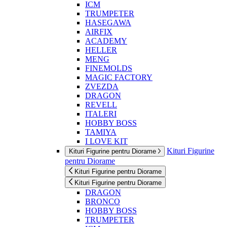
ICM
TRUMPETER
HASEGAWA
AIRFIX
ACADEMY
HELLER
MENG
FINEMOLDS
MAGIC FACTORY
ZVEZDA
DRAGON
REVELL
ITALERI
HOBBY BOSS
TAMIYA
I LOVE KIT
Kituri Figurine
Kituri Figurine pentru Diorame
pentru Diorame
Kituri Figurine pentru Diorame
Kituri Figurine pentru Diorame
DRAGON
BRONCO
HOBBY BOSS
TRUMPETER