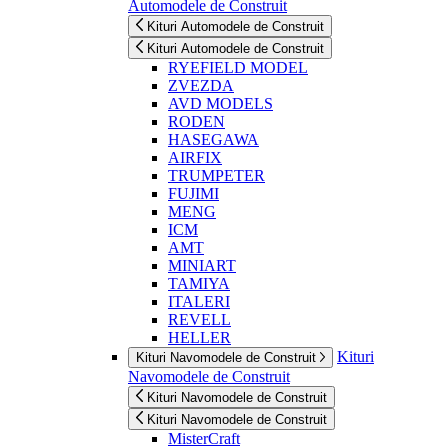
Automodele de Construit
Kituri Automodele de Construit
Kituri Automodele de Construit
RYEFIELD MODEL
ZVEZDA
AVD MODELS
RODEN
HASEGAWA
AIRFIX
TRUMPETER
FUJIMI
MENG
ICM
AMT
MINIART
TAMIYA
ITALERI
REVELL
HELLER
Kituri
Kituri Navomodele de Construit
Navomodele de Construit
Kituri Navomodele de Construit
Kituri Navomodele de Construit
MisterCraft