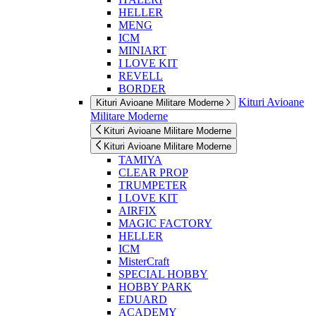
HELLER
MENG
ICM
MINIART
I LOVE KIT
REVELL
BORDER
Kituri Avioane
Kituri Avioane Militare Moderne
Militare Moderne
Kituri Avioane Militare Moderne
Kituri Avioane Militare Moderne
TAMIYA
CLEAR PROP
TRUMPETER
I LOVE KIT
AIRFIX
MAGIC FACTORY
HELLER
ICM
MisterCraft
SPECIAL HOBBY
HOBBY PARK
EDUARD
ACADEMY