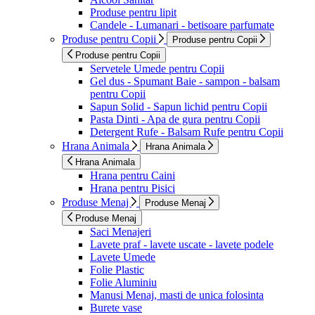
Produse pentru lipit
Candele - Lumanari - betisoare parfumate
Produse pentru Copii
Produse pentru Copii
Produse pentru Copii
Servetele Umede pentru Copii
Gel dus - Spumant Baie - sampon - balsam
pentru Copii
Sapun Solid - Sapun lichid pentru Copii
Pasta Dinti - Apa de gura pentru Copii
Detergent Rufe - Balsam Rufe pentru Copii
Hrana Animala
Hrana Animala
Hrana Animala
Hrana pentru Caini
Hrana pentru Pisici
Produse Menaj
Produse Menaj
Produse Menaj
Saci Menajeri
Lavete praf - lavete uscate - lavete podele
Lavete Umede
Folie Plastic
Folie Aluminiu
Manusi Menaj, masti de unica folosinta
Burete vase