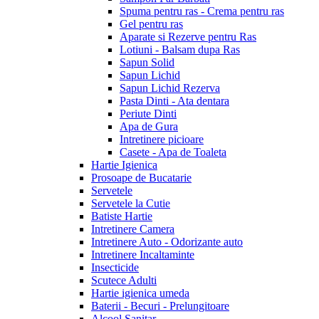
Spuma pentru ras - Crema pentru ras
Gel pentru ras
Aparate si Rezerve pentru Ras
Lotiuni - Balsam dupa Ras
Sapun Solid
Sapun Lichid
Sapun Lichid Rezerva
Pasta Dinti - Ata dentara
Periute Dinti
Apa de Gura
Intretinere picioare
Casete - Apa de Toaleta
Hartie Igienica
Prosoape de Bucatarie
Servetele
Servetele la Cutie
Batiste Hartie
Intretinere Camera
Intretinere Auto - Odorizante auto
Intretinere Incaltaminte
Insecticide
Scutece Adulti
Hartie igienica umeda
Baterii - Becuri - Prelungitoare
Alcool Sanitar