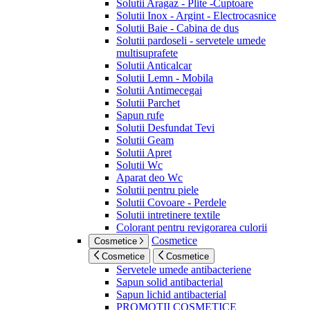
Solutii Aragaz - Plite -Cuptoare
Solutii Inox - Argint - Electrocasnice
Solutii Baie - Cabina de dus
Solutii pardoseli - servetele umede
multisuprafete
Solutii Anticalcar
Solutii Lemn - Mobila
Solutii Antimecegai
Solutii Parchet
Sapun rufe
Solutii Desfundat Tevi
Solutii Geam
Solutii Apret
Solutii Wc
Aparat deo Wc
Solutii pentru piele
Solutii Covoare - Perdele
Solutii intretinere textile
Colorant pentru revigorarea culorii
Cosmetice
Cosmetice
Cosmetice
Cosmetice
Servetele umede antibacteriene
Sapun solid antibacterial
Sapun lichid antibacterial
PROMOTII COSMETICE