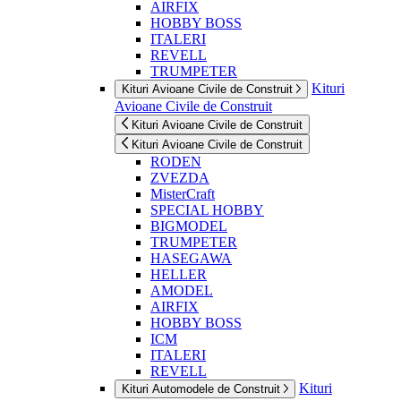
AIRFIX
HOBBY BOSS
ITALERI
REVELL
TRUMPETER
Kituri
Kituri Avioane Civile de Construit
Avioane Civile de Construit
Kituri Avioane Civile de Construit
Kituri Avioane Civile de Construit
RODEN
ZVEZDA
MisterCraft
SPECIAL HOBBY
BIGMODEL
TRUMPETER
HASEGAWA
HELLER
AMODEL
AIRFIX
HOBBY BOSS
ICM
ITALERI
REVELL
Kituri
Kituri Automodele de Construit