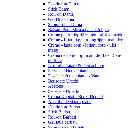
Deodorant Dama
Stick Dama
Roll-on Dama
Gel Dus dama
Sampon Par Dama
Balsam Par - Masca par - Ulei par
Creme pentru ingrijirea tenului si a buzelor
Creme - Lotiuni pentru ingrijirea mainilor
Creme - lapte corp - lotiuni corp - ulei
masaj
Crema de Baie - Spumant de Baie - Sare
de Baie
Lotiuni curatare & Demachiere
Servetele Demachiante
Dischete demachiante - Vata
Betisoare Urechi
Acetona
Servetele Umede
Crema Depilat - Benzi Depilat
Absorbante si tampoane
Deodorant Barbati
Stick Barbati
Roll-on Barbati
Gel Dus barbati
Sampon Par Barbati