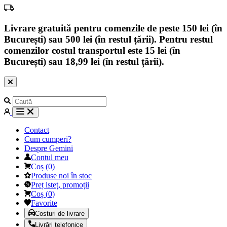
Livrare gratuită pentru comenzile de peste 150 lei (în
București) sau 500 lei (în restul țării). Pentru restul
comenzilor costul transportul este 15 lei (în
București) sau 18,99 lei (în restul țării).
Contact
Cum cumperi?
Despre Gemini
Contul meu
Coș
(
0
)
Produse noi în stoc
Preț isteț, promoții
Coș
(
0
)
Favorite
Costuri de livrare
Livrări telefonice