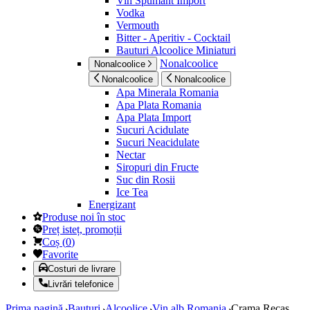
Vin Spumant Import
Vodka
Vermouth
Bitter - Aperitiv - Cocktail
Bauturi Alcoolice Miniaturi
Nonalcoolice
Nonalcoolice
Nonalcoolice
Nonalcoolice
Apa Minerala Romania
Apa Plata Romania
Apa Plata Import
Sucuri Acidulate
Sucuri Neacidulate
Nectar
Siropuri din Fructe
Suc din Rosii
Ice Tea
Energizant
Produse noi în stoc
Preț isteț, promoții
Coș
(
0
)
Favorite
Costuri de livrare
Livrări telefonice
Prima pagină
Bauturi
Alcoolice
Vin alb Romania
Crama Recas