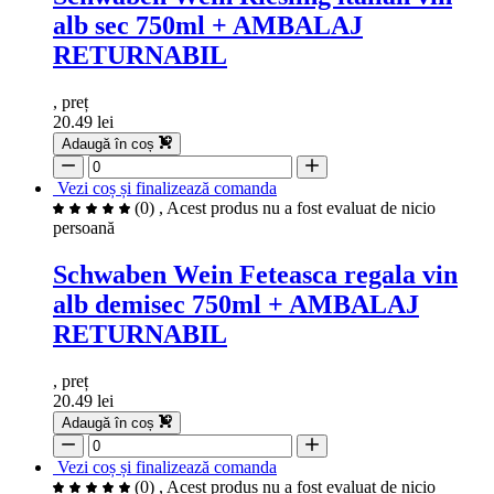
alb sec 750ml + AMBALAJ
RETURNABIL
, preț
20.49 lei
Adaugă în coș
Vezi coș și finalizează comanda
(0)
, Acest produs nu a fost evaluat de nicio
persoană
Schwaben Wein Feteasca regala vin
alb demisec 750ml + AMBALAJ
RETURNABIL
, preț
20.49 lei
Adaugă în coș
Vezi coș și finalizează comanda
(0)
, Acest produs nu a fost evaluat de nicio