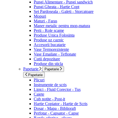
Pungi Alimentare - Pungi sandwich
Pungi Gheata - Hartie Copt
Set Pardoseala - Galeti - Storcatoare
Mopuri
Maturi - Faras
Maner metalic pentru mop-matura
Perii - Role scame
Produse Unica Folosinta
Produse uz caznic
Accesorii bucatarie
Vase Termorezistente
Vase Emailate - Teflonate
Cutii depozitare
Produse din sticla
Papetarie
Papetarie
Papetarie
Plicuri
Instrumente de scris
Lipici - Fluid Corector - Tus
Caiete
Cub notite - Post-it
Hartie Copiator - Hartie de Scris
Dosar - Mapa - Biblioraft
Perfotar - Capsator - Capse
Banda adeziva - sfoara