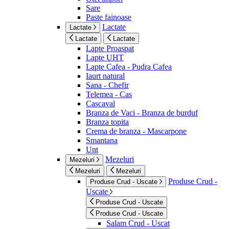
Sare
Paste fainoase
Lactate
Lactate
Lactate
Lactate
Lapte Proaspat
Lapte UHT
Lapte Cafea - Pudra Cafea
Iaurt natural
Sana - Chefir
Telemea - Cas
Cascaval
Branza de Vaci - Branza de burduf
Branza topita
Crema de branza - Mascarpone
Smantana
Unt
Mezeluri
Mezeluri
Mezeluri
Mezeluri
Produse Crud -
Produse Crud - Uscate
Uscate
Produse Crud - Uscate
Produse Crud - Uscate
Salam Crud - Uscat