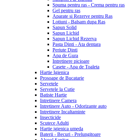
Spuma pentru ras - Crema pentru ras
Gel pentru ras
Aparate si Rezerve pentru Ras
Lotiuni - Balsam dupa Ras
Sapun Solid
Sapun Lichid
Sapun Lichid Rezerva
Pasta Dinti - Ata dentara
Periute Dinti
Apa de Gura
Intretinere picioare
Casete - Apa de Toaleta
Hartie Igienica
Prosoape de Bucatarie
Servetele
Servetele la Cutie
Batiste Hartie
Intretinere Camera
Intretinere Auto - Odorizante auto
Intretinere Incaltaminte
Insecticide
Scutece Adulti
Hartie igienica umeda
Baterii - Becuri - Prelungitoare
Alcool Sanitar