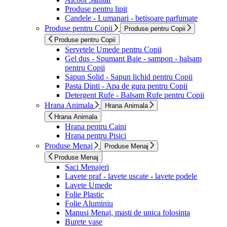
Produse pentru lipit
Candele - Lumanari - betisoare parfumate
Produse pentru Copii
Produse pentru Copii
Produse pentru Copii
Servetele Umede pentru Copii
Gel dus - Spumant Baie - sampon - balsam
pentru Copii
Sapun Solid - Sapun lichid pentru Copii
Pasta Dinti - Apa de gura pentru Copii
Detergent Rufe - Balsam Rufe pentru Copii
Hrana Animala
Hrana Animala
Hrana Animala
Hrana pentru Caini
Hrana pentru Pisici
Produse Menaj
Produse Menaj
Produse Menaj
Saci Menajeri
Lavete praf - lavete uscate - lavete podele
Lavete Umede
Folie Plastic
Folie Aluminiu
Manusi Menaj, masti de unica folosinta
Burete vase