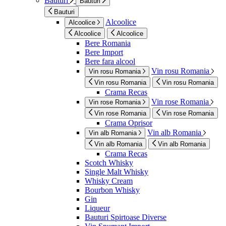
Bauturi
Bauturi
Bauturi
Alcoolice
Alcoolice
Alcoolice
Alcoolice
Bere Romania
Bere Import
Bere fara alcool
Vin rosu Romania
Vin rosu Romania
Vin rosu Romania
Vin rosu Romania
Crama Recas
Vin rose Romania
Vin rose Romania
Vin rose Romania
Vin rose Romania
Crama Oprisor
Vin alb Romania
Vin alb Romania
Vin alb Romania
Vin alb Romania
Crama Recas
Scotch Whisky
Single Malt Whisky
Whisky Cream
Bourbon Whisky
Gin
Liqueur
Bauturi Spirtoase Diverse