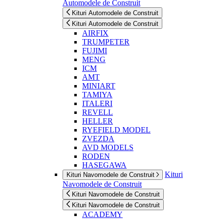
Automodele de Construit
Kituri Automodele de Construit
Kituri Automodele de Construit
AIRFIX
TRUMPETER
FUJIMI
MENG
ICM
AMT
MINIART
TAMIYA
ITALERI
REVELL
HELLER
RYEFIELD MODEL
ZVEZDA
AVD MODELS
RODEN
HASEGAWA
Kituri
Kituri Navomodele de Construit
Navomodele de Construit
Kituri Navomodele de Construit
Kituri Navomodele de Construit
ACADEMY