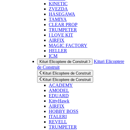
KINETIC
ZVEZDA
HASEGAWA
TAMIYA
CLEAR PROP
TRUMPETER
I LOVE KIT
AIRFIX
MAGIC FACTORY
HELLER
ICM
Kituri Elicoptere
Kituri Elicoptere de Construit
de Construit
Kituri Elicoptere de Construit
Kituri Elicoptere de Construit
ACADEMY
AMODEL
EDUARD
KittyHawk
AIRFIX
HOBBY BOSS
ITALERI
REVELL
TRUMPETER