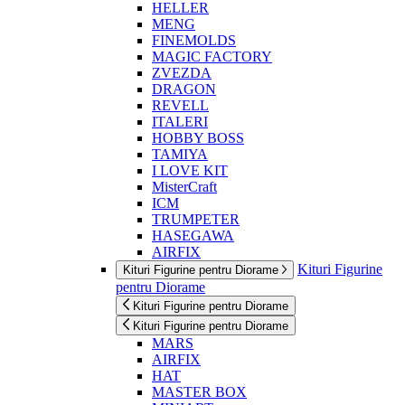
HELLER
MENG
FINEMOLDS
MAGIC FACTORY
ZVEZDA
DRAGON
REVELL
ITALERI
HOBBY BOSS
TAMIYA
I LOVE KIT
MisterCraft
ICM
TRUMPETER
HASEGAWA
AIRFIX
Kituri Figurine
Kituri Figurine pentru Diorame
pentru Diorame
Kituri Figurine pentru Diorame
Kituri Figurine pentru Diorame
MARS
AIRFIX
HAT
MASTER BOX