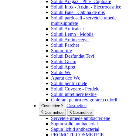
Solutii Aragaz - Plite -Cuptoare
Solutii Inox - Argint - Electrocasnice
Solutii Baie - Cabina de dus
Solutii pardoseli - servetele umede
multisuprafete
Solutii Anticalcar
Solutii Lemn - Mobila
Solutii Antimecegai
Solutii Parchet
Sapun rufe
Solutii Desfundat Tevi
Solutii Geam
Solutii Apret
Solutii Wc
Aparat deo Wc
Solutii pentru piele
Solutii Covoare - Perdele
Solutii intretinere textile
Colorant pentru revigorarea culorii
Cosmetice
Cosmetice
Cosmetice
Cosmetice
Servetele umede antibacteriene
Sapun solid antibacterial
Sapun lichid antibacterial
PROMOTII COSMETICE