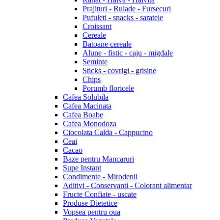
Prajituri - Rulade - Fursecuri
Pufuleti - snacks - saratele
Croissant
Cereale
Batoane cereale
Alune - fistic - caju - migdale
Seminte
Sticks - covrigi - grisine
Chips
Porumb floricele
Cafea Solubila
Cafea Macinata
Cafea Boabe
Cafea Monodoza
Ciocolata Calda - Cappucino
Ceai
Cacao
Baze pentru Mancaruri
Supe Instant
Condimente - Mirodenii
Aditivi - Conservanti - Colorant alimentar
Fructe Confiate - uscate
Produse Dietetice
Vopsea pentru oua