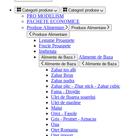
Categorii produse
Categorii produse
PRO MODELISM
PACHETE ECONOMICE
Produse Alimentare
Produse Alimentare
Produse Alimentare
Legume Proaspete
Fructe Proaspete
Inghetata
Alimente de Baza
Alimente de Baza
Alimente de Baza
Alimente de Baza
Zahar tos alb
Zahar Brun
Zahar pudra
Zahar plic - Zhar stick - Zahar cubic
Faina - Drojdie
Ulei de floarea soarelui
Ulei de masline
Malai
Orez - Fasole
Gris - Pesmet - Arpacas
Oua
Otet Romania
Otet import