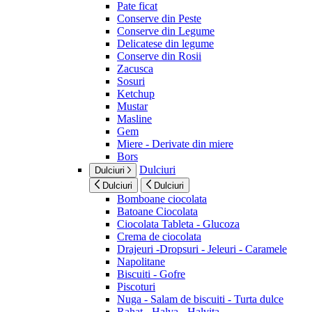
Pate ficat
Conserve din Peste
Conserve din Legume
Delicatese din legume
Conserve din Rosii
Zacusca
Sosuri
Ketchup
Mustar
Masline
Gem
Miere - Derivate din miere
Bors
Dulciuri
Dulciuri
Dulciuri
Dulciuri
Bomboane ciocolata
Batoane Ciocolata
Ciocolata Tableta - Glucoza
Crema de ciocolata
Drajeuri -Dropsuri - Jeleuri - Caramele
Napolitane
Biscuiti - Gofre
Piscoturi
Nuga - Salam de biscuiti - Turta dulce
Rahat - Halva - Halvita