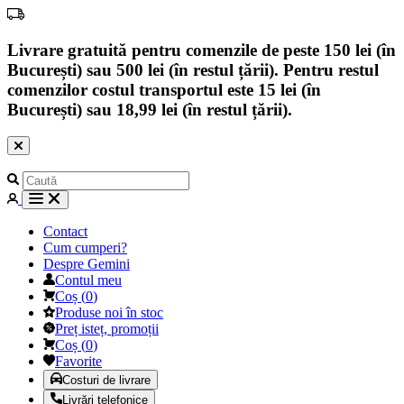
Livrare gratuită pentru comenzile de peste 150 lei (în
București) sau 500 lei (în restul țării). Pentru restul
comenzilor costul transportul este 15 lei (în
București) sau 18,99 lei (în restul țării).
Contact
Cum cumperi?
Despre Gemini
Contul meu
Coș
(
0
)
Produse noi în stoc
Preț isteț, promoții
Coș
(
0
)
Favorite
Costuri de livrare
Livrări telefonice