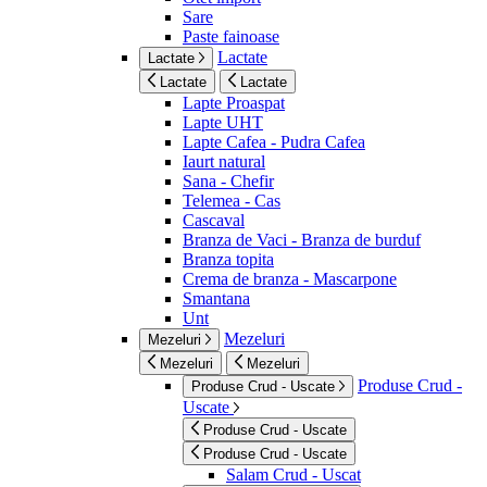
Sare
Paste fainoase
Lactate
Lactate
Lactate
Lactate
Lapte Proaspat
Lapte UHT
Lapte Cafea - Pudra Cafea
Iaurt natural
Sana - Chefir
Telemea - Cas
Cascaval
Branza de Vaci - Branza de burduf
Branza topita
Crema de branza - Mascarpone
Smantana
Unt
Mezeluri
Mezeluri
Mezeluri
Mezeluri
Produse Crud -
Produse Crud - Uscate
Uscate
Produse Crud - Uscate
Produse Crud - Uscate
Salam Crud - Uscat