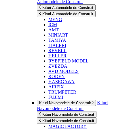
Automodele de Construit
Kituri Automodele de Construit
Kituri Automodele de Construit
MENG
ICM
AMT
MINIART
TAMIYA
ITALERI
REVELL
HELLER
RYEFIELD MODEL
ZVEZDA
AVD MODELS
RODEN
HASEGAWA
AIRFIX
TRUMPETER
FUJIMI
Kituri
Kituri Navomodele de Construit
Navomodele de Construit
Kituri Navomodele de Construit
Kituri Navomodele de Construit
MAGIC FACTORY