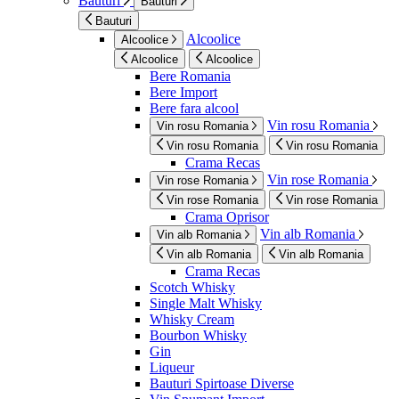
Bauturi
Bauturi
Bauturi
Alcoolice
Alcoolice
Alcoolice
Alcoolice
Bere Romania
Bere Import
Bere fara alcool
Vin rosu Romania
Vin rosu Romania
Vin rosu Romania
Vin rosu Romania
Crama Recas
Vin rose Romania
Vin rose Romania
Vin rose Romania
Vin rose Romania
Crama Oprisor
Vin alb Romania
Vin alb Romania
Vin alb Romania
Vin alb Romania
Crama Recas
Scotch Whisky
Single Malt Whisky
Whisky Cream
Bourbon Whisky
Gin
Liqueur
Bauturi Spirtoase Diverse