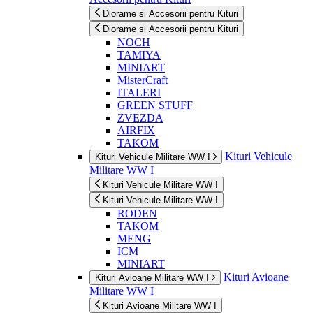
Diorame si Accesorii pentru Kituri
Diorame si Accesorii pentru Kituri
NOCH
TAMIYA
MINIART
MisterCraft
ITALERI
GREEN STUFF
ZVEZDA
AIRFIX
TAKOM
Kituri Vehicule
Kituri Vehicule Militare WW I
Militare WW I
Kituri Vehicule Militare WW I
Kituri Vehicule Militare WW I
RODEN
TAKOM
MENG
ICM
MINIART
Kituri Avioane
Kituri Avioane Militare WW I
Militare WW I
Kituri Avioane Militare WW I