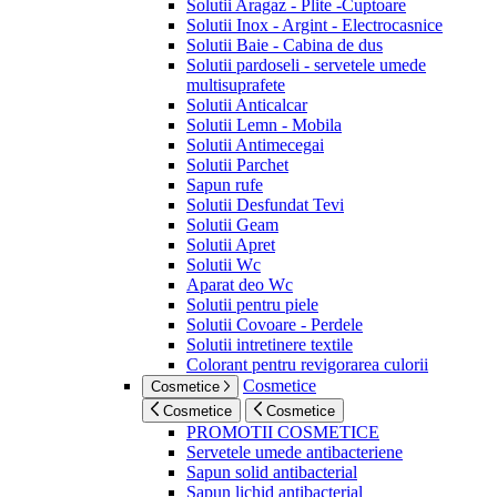
Solutii Aragaz - Plite -Cuptoare
Solutii Inox - Argint - Electrocasnice
Solutii Baie - Cabina de dus
Solutii pardoseli - servetele umede
multisuprafete
Solutii Anticalcar
Solutii Lemn - Mobila
Solutii Antimecegai
Solutii Parchet
Sapun rufe
Solutii Desfundat Tevi
Solutii Geam
Solutii Apret
Solutii Wc
Aparat deo Wc
Solutii pentru piele
Solutii Covoare - Perdele
Solutii intretinere textile
Colorant pentru revigorarea culorii
Cosmetice
Cosmetice
Cosmetice
Cosmetice
PROMOTII COSMETICE
Servetele umede antibacteriene
Sapun solid antibacterial
Sapun lichid antibacterial