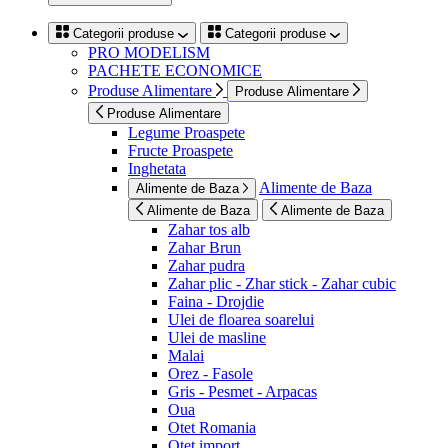
Categorii produse
Categorii produse
PRO MODELISM
PACHETE ECONOMICE
Produse Alimentare
Produse Alimentare
Produse Alimentare
Legume Proaspete
Fructe Proaspete
Inghetata
Alimente de Baza
Alimente de Baza
Alimente de Baza
Alimente de Baza
Zahar tos alb
Zahar Brun
Zahar pudra
Zahar plic - Zhar stick - Zahar cubic
Faina - Drojdie
Ulei de floarea soarelui
Ulei de masline
Malai
Orez - Fasole
Gris - Pesmet - Arpacas
Oua
Otet Romania
Otet import