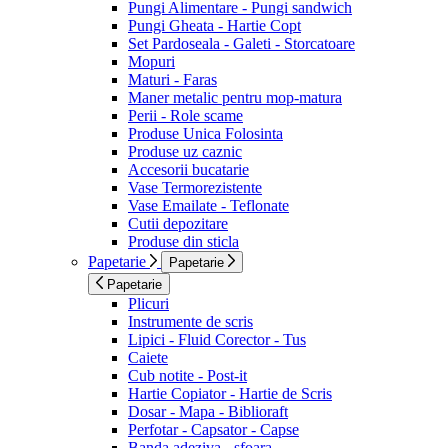
Pungi Alimentare - Pungi sandwich
Pungi Gheata - Hartie Copt
Set Pardoseala - Galeti - Storcatoare
Mopuri
Maturi - Faras
Maner metalic pentru mop-matura
Perii - Role scame
Produse Unica Folosinta
Produse uz caznic
Accesorii bucatarie
Vase Termorezistente
Vase Emailate - Teflonate
Cutii depozitare
Produse din sticla
Papetarie
Papetarie
Papetarie
Plicuri
Instrumente de scris
Lipici - Fluid Corector - Tus
Caiete
Cub notite - Post-it
Hartie Copiator - Hartie de Scris
Dosar - Mapa - Biblioraft
Perfotar - Capsator - Capse
Banda adeziva - sfoara