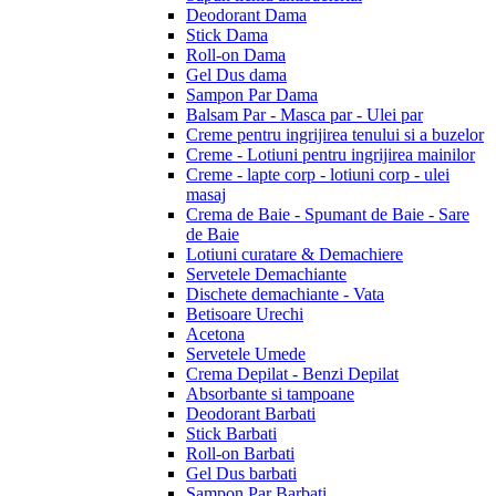
Deodorant Dama
Stick Dama
Roll-on Dama
Gel Dus dama
Sampon Par Dama
Balsam Par - Masca par - Ulei par
Creme pentru ingrijirea tenului si a buzelor
Creme - Lotiuni pentru ingrijirea mainilor
Creme - lapte corp - lotiuni corp - ulei
masaj
Crema de Baie - Spumant de Baie - Sare
de Baie
Lotiuni curatare & Demachiere
Servetele Demachiante
Dischete demachiante - Vata
Betisoare Urechi
Acetona
Servetele Umede
Crema Depilat - Benzi Depilat
Absorbante si tampoane
Deodorant Barbati
Stick Barbati
Roll-on Barbati
Gel Dus barbati
Sampon Par Barbati