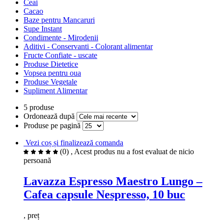
Ceai
Cacao
Baze pentru Mancaruri
Supe Instant
Condimente - Mirodenii
Aditivi - Conservanti - Colorant alimentar
Fructe Confiate - uscate
Produse Dietetice
Vopsea pentru oua
Produse Vegetale
Supliment Alimentar
5 produse
Ordonează după
Produse pe pagină
Vezi coș și finalizează comanda
(0)
, Acest produs nu a fost evaluat de nicio
persoană
Lavazza Espresso Maestro Lungo –
Cafea capsule Nespresso, 10 buc
, preț