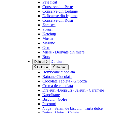
Pate ficat
Conserve din Peste
Conserve din Legume
Delicatese din legume
Conserve din Rosii
Zacusca
Sosuri
Ketchup
Mustar
Masline
Gem
Miere - Derivate din miere
Bors
Dulciuri
Dulciuri
Dulciuri
Dulciuri
Bomboane ciocolata
Batoane Ciocolata
Ciocolata Tableta - Glucoza
Crema de ciocolata
Drajeuri -Dropsuri - Jeleuri - Caramele
Napolitane
Biscuiti - Gofre
Piscoturi
Nuga - Salam de biscuiti - Turta dulce
Rahat - Halva - Halvita