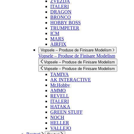
ZVEZDA
ITALERI
DRAGON
BRONCO
HOBBY BOSS
TRUMPETER
ICM
MARS
AIRFIX
Vopsele – Produse de Finisare Modelism
Vopsele – Produse de Finisare Modelism
Vopsele – Produse de Finisare Modelism
Vopsele – Produse de Finisare Modelism
TAMIYA
AK INTERACTIVE
Mr.Hobby
AMMO
REVELL
ITALERI
HATAKA
GREEN STUFF
NOCH
HELLER
VALLEJO