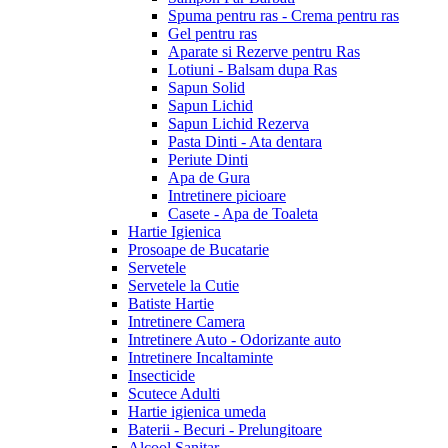
Spuma pentru ras - Crema pentru ras
Gel pentru ras
Aparate si Rezerve pentru Ras
Lotiuni - Balsam dupa Ras
Sapun Solid
Sapun Lichid
Sapun Lichid Rezerva
Pasta Dinti - Ata dentara
Periute Dinti
Apa de Gura
Intretinere picioare
Casete - Apa de Toaleta
Hartie Igienica
Prosoape de Bucatarie
Servetele
Servetele la Cutie
Batiste Hartie
Intretinere Camera
Intretinere Auto - Odorizante auto
Intretinere Incaltaminte
Insecticide
Scutece Adulti
Hartie igienica umeda
Baterii - Becuri - Prelungitoare
Alcool Sanitar