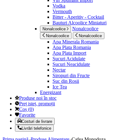
Vin Spumant Import
Vodka
Vermouth
Bitter - Aperitiv - Cocktail
Bauturi Alcoolice Miniaturi
Nonalcoolice
Nonalcoolice
Nonalcoolice
Nonalcoolice
Apa Minerala Romania
Apa Plata Romania
Apa Plata Import
Sucuri Acidulate
Sucuri Neacidulate
Nectar
Siropuri din Fructe
Suc din Rosii
Ice Tea
Energizant
Produse noi în stoc
Preț isteț, promoții
Coș
(
0
)
Favorite
Costuri de livrare
Livrări telefonice
Prima pagină
Produse Alimentare
Cafea Monodoza