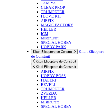
TAMIYA
CLEAR PROP
TRUMPETER
I LOVE KIT
AIRFIX
MAGIC FACTORY
HELLER
ICM
MisterCraft
SPECIAL HOBBY
HOBBY PARK
Kituri Elicoptere
Kituri Elicoptere de Construit
de Construit
Kituri Elicoptere de Construit
Kituri Elicoptere de Construit
AIRFIX
HOBBY BOSS
ITALERI
REVELL
TRUMPETER
ZVEZDA
HELLER
MIsterCraft
SPECIAL HOBBY