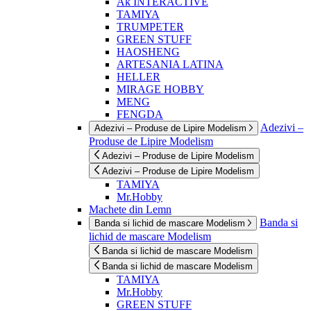
Ak INTERACTIVE
TAMIYA
TRUMPETER
GREEN STUFF
HAOSHENG
ARTESANIA LATINA
HELLER
MIRAGE HOBBY
MENG
FENGDA
Adezivi –
Adezivi – Produse de Lipire Modelism
Produse de Lipire Modelism
Adezivi – Produse de Lipire Modelism
Adezivi – Produse de Lipire Modelism
TAMIYA
Mr.Hobby
Machete din Lemn
Banda si
Banda si lichid de mascare Modelism
lichid de mascare Modelism
Banda si lichid de mascare Modelism
Banda si lichid de mascare Modelism
TAMIYA
Mr.Hobby
GREEN STUFF