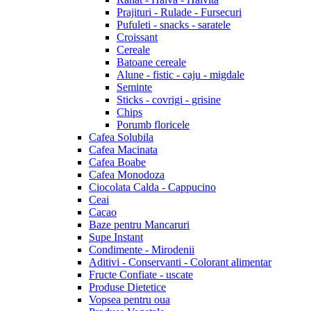
Prajituri - Rulade - Fursecuri
Pufuleti - snacks - saratele
Croissant
Cereale
Batoane cereale
Alune - fistic - caju - migdale
Seminte
Sticks - covrigi - grisine
Chips
Porumb floricele
Cafea Solubila
Cafea Macinata
Cafea Boabe
Cafea Monodoza
Ciocolata Calda - Cappucino
Ceai
Cacao
Baze pentru Mancaruri
Supe Instant
Condimente - Mirodenii
Aditivi - Conservanti - Colorant alimentar
Fructe Confiate - uscate
Produse Dietetice
Vopsea pentru oua