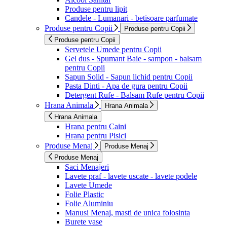
Produse pentru lipit
Candele - Lumanari - betisoare parfumate
Produse pentru Copii
Produse pentru Copii
Produse pentru Copii
Servetele Umede pentru Copii
Gel dus - Spumant Baie - sampon - balsam
pentru Copii
Sapun Solid - Sapun lichid pentru Copii
Pasta Dinti - Apa de gura pentru Copii
Detergent Rufe - Balsam Rufe pentru Copii
Hrana Animala
Hrana Animala
Hrana Animala
Hrana pentru Caini
Hrana pentru Pisici
Produse Menaj
Produse Menaj
Produse Menaj
Saci Menajeri
Lavete praf - lavete uscate - lavete podele
Lavete Umede
Folie Plastic
Folie Aluminiu
Manusi Menaj, masti de unica folosinta
Burete vase