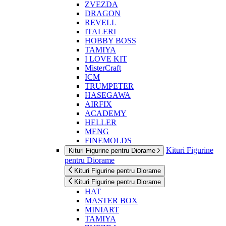
ZVEZDA
DRAGON
REVELL
ITALERI
HOBBY BOSS
TAMIYA
I LOVE KIT
MisterCraft
ICM
TRUMPETER
HASEGAWA
AIRFIX
ACADEMY
HELLER
MENG
FINEMOLDS
Kituri Figurine
Kituri Figurine pentru Diorame
pentru Diorame
Kituri Figurine pentru Diorame
Kituri Figurine pentru Diorame
HAT
MASTER BOX
MINIART
TAMIYA