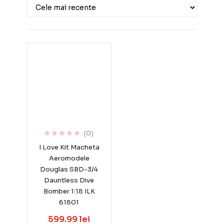
(0)
I Love Kit Macheta
Aeromodele
Douglas SBD-3/4
Dauntless Dive
Bomber 1:18 ILK
61801
599.99 lei