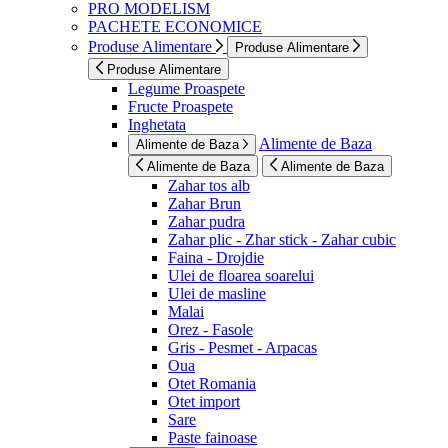
PRO MODELISM
PACHETE ECONOMICE
Produse Alimentare
Produse Alimentare
Produse Alimentare
Legume Proaspete
Fructe Proaspete
Inghetata
Alimente de Baza
Alimente de Baza
Alimente de Baza
Alimente de Baza
Zahar tos alb
Zahar Brun
Zahar pudra
Zahar plic - Zhar stick - Zahar cubic
Faina - Drojdie
Ulei de floarea soarelui
Ulei de masline
Malai
Orez - Fasole
Gris - Pesmet - Arpacas
Oua
Otet Romania
Otet import
Sare
Paste fainoase