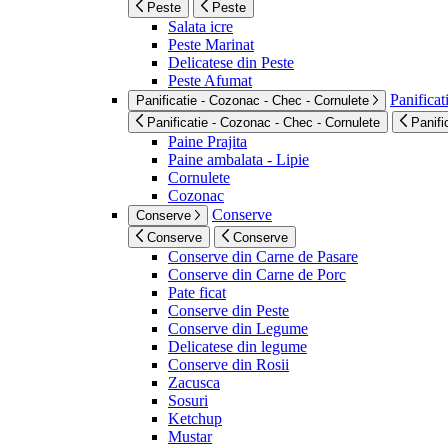
Peste
Peste
Salata icre
Peste Marinat
Delicatese din Peste
Peste Afumat
Panificat
Panificatie - Cozonac - Chec - Cornulete
Panificatie - Cozonac - Chec - Cornulete
Panifi
Paine Prajita
Paine ambalata - Lipie
Cornulete
Cozonac
Conserve
Conserve
Conserve
Conserve
Conserve din Carne de Pasare
Conserve din Carne de Porc
Pate ficat
Conserve din Peste
Conserve din Legume
Delicatese din legume
Conserve din Rosii
Zacusca
Sosuri
Ketchup
Mustar