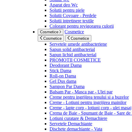
Aparat deo Wc
Solutii pentru piele
Solutii Covoare - Perdele
Solutii intretinere textile
Colorant pentru revigorarea culorii
Cosmetice
Cosmetice
Cosmetice
Cosmetice
Servetele umede antibacteriene
Sapun solid antibacterial
Sapun lichid antibacterial
PROMOTII COSMETICE
Deodorant Dama
Stick Dama
Roll-on Dama
Gel Dus dama
Sampon Par Dama
Balsam Par - Masca par - Ulei par
Creme pentru ingrijirea tenului si a buzelor
Creme - Lotiuni pentru ingrijirea mainilor
Creme - lapte corp - lotiuni corp - ulei masaj
Crema de Baie - Spumant de Baie - Sare de
Lotiuni curatare & Demachiere
Servetele Demachiante
Dischete demachiante - Vata