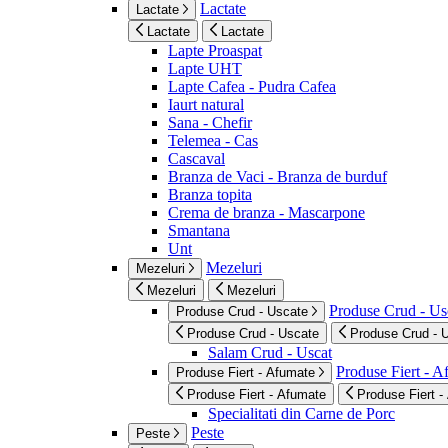
Lactate
Lactate
Lactate
Lactate
Lapte Proaspat
Lapte UHT
Lapte Cafea - Pudra Cafea
Iaurt natural
Sana - Chefir
Telemea - Cas
Cascaval
Branza de Vaci - Branza de burduf
Branza topita
Crema de branza - Mascarpone
Smantana
Unt
Mezeluri
Mezeluri
Mezeluri
Mezeluri
Produse Crud - Us
Produse Crud - Uscate
Produse Crud - Uscate
Produse Crud - 
Salam Crud - Uscat
Produse Fiert - 
Produse Fiert - Afumate
Produse Fiert - Afumate
Produse Fiert -
Specialitati din Carne de Porc
Peste
Peste