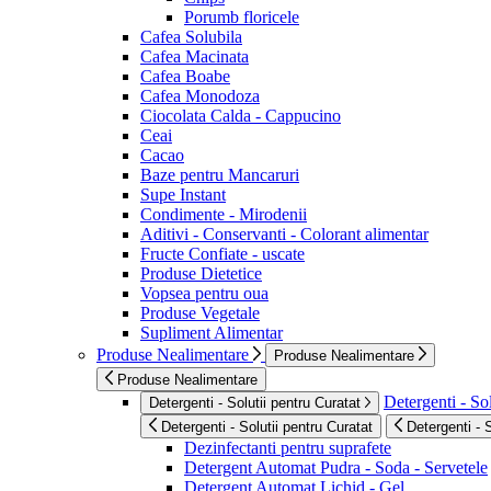
Porumb floricele
Cafea Solubila
Cafea Macinata
Cafea Boabe
Cafea Monodoza
Ciocolata Calda - Cappucino
Ceai
Cacao
Baze pentru Mancaruri
Supe Instant
Condimente - Mirodenii
Aditivi - Conservanti - Colorant alimentar
Fructe Confiate - uscate
Produse Dietetice
Vopsea pentru oua
Produse Vegetale
Supliment Alimentar
Produse Nealimentare
Produse Nealimentare
Produse Nealimentare
Detergenti - Sol
Detergenti - Solutii pentru Curatat
Detergenti - Solutii pentru Curatat
Detergenti - 
Dezinfectanti pentru suprafete
Detergent Automat Pudra - Soda - Servetele
Detergent Automat Lichid - Gel