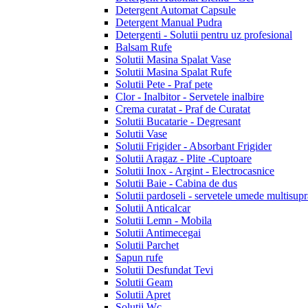
Detergent Automat Capsule
Detergent Manual Pudra
Detergenti - Solutii pentru uz profesional
Balsam Rufe
Solutii Masina Spalat Vase
Solutii Masina Spalat Rufe
Solutii Pete - Praf pete
Clor - Inalbitor - Servetele inalbire
Crema curatat - Praf de Curatat
Solutii Bucatarie - Degresant
Solutii Vase
Solutii Frigider - Absorbant Frigider
Solutii Aragaz - Plite -Cuptoare
Solutii Inox - Argint - Electrocasnice
Solutii Baie - Cabina de dus
Solutii pardoseli - servetele umede multisupr
Solutii Anticalcar
Solutii Lemn - Mobila
Solutii Antimecegai
Solutii Parchet
Sapun rufe
Solutii Desfundat Tevi
Solutii Geam
Solutii Apret
Solutii Wc