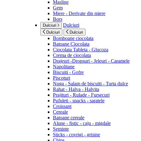
Masline
Gem
Miere - Derivate din miere
Bors
Dulciuri
Dulciuri
Dulciuri
Dulciuri
Bomboane ciocolata
Batoane Ciocolata
Ciocolata Tableta - Glucoza
Crema de ciocolata
Drajeuri -Dropsuri - Jeleuri - Caramele
Napolitane
Biscuiti - Gofre
Piscoturi
Nuga - Salam de biscuiti - Turta dulce
Rahat - Halva - Halvita
Prajituri - Rulade - Fursecuri
Pufuleti - snacks - saratele
Croissant
Cereale
Batoane cereale
Alune - fistic - caju - migdale
Seminte
Sticks - covrigi - grisine
Chips