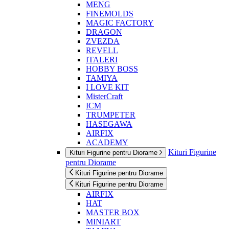
MENG
FINEMOLDS
MAGIC FACTORY
DRAGON
ZVEZDA
REVELL
ITALERI
HOBBY BOSS
TAMIYA
I LOVE KIT
MisterCraft
ICM
TRUMPETER
HASEGAWA
AIRFIX
ACADEMY
Kituri Figurine
Kituri Figurine pentru Diorame
pentru Diorame
Kituri Figurine pentru Diorame
Kituri Figurine pentru Diorame
AIRFIX
HAT
MASTER BOX
MINIART