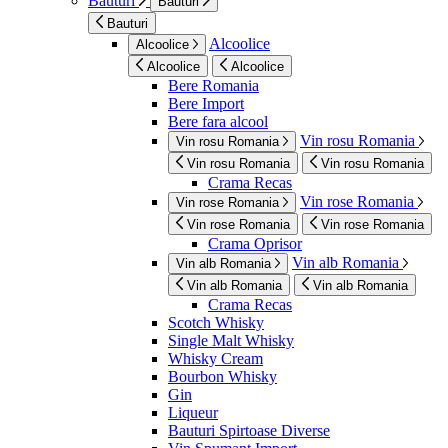
Bauturi
Bauturi
Bauturi
Alcoolice
Alcoolice
Alcoolice
Alcoolice
Bere Romania
Bere Import
Bere fara alcool
Vin rosu Romania
Vin rosu Romania
Vin rosu Romania
Vin rosu Romania
Crama Recas
Vin rose Romania
Vin rose Romania
Vin rose Romania
Vin rose Romania
Crama Oprisor
Vin alb Romania
Vin alb Romania
Vin alb Romania
Vin alb Romania
Crama Recas
Scotch Whisky
Single Malt Whisky
Whisky Cream
Bourbon Whisky
Gin
Liqueur
Bauturi Spirtoase Diverse