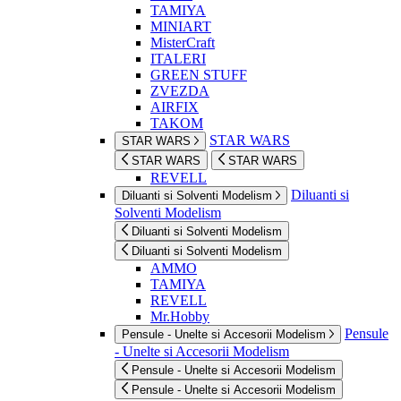
TAMIYA
MINIART
MisterCraft
ITALERI
GREEN STUFF
ZVEZDA
AIRFIX
TAKOM
STAR WARS
STAR WARS
STAR WARS
STAR WARS
REVELL
Diluanti si
Diluanti si Solventi Modelism
Solventi Modelism
Diluanti si Solventi Modelism
Diluanti si Solventi Modelism
AMMO
TAMIYA
REVELL
Mr.Hobby
Pensule
Pensule - Unelte si Accesorii Modelism
- Unelte si Accesorii Modelism
Pensule - Unelte si Accesorii Modelism
Pensule - Unelte si Accesorii Modelism