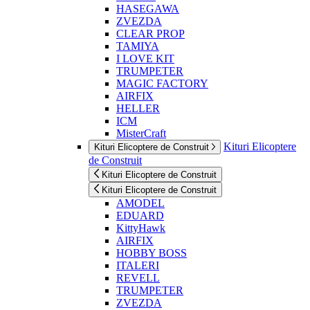
HASEGAWA
ZVEZDA
CLEAR PROP
TAMIYA
I LOVE KIT
TRUMPETER
MAGIC FACTORY
AIRFIX
HELLER
ICM
MisterCraft
Kituri Elicoptere
Kituri Elicoptere de Construit
de Construit
Kituri Elicoptere de Construit
Kituri Elicoptere de Construit
AMODEL
EDUARD
KittyHawk
AIRFIX
HOBBY BOSS
ITALERI
REVELL
TRUMPETER
ZVEZDA