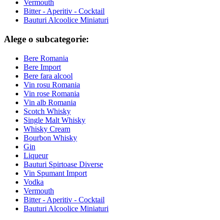
Vermouth
Bitter - Aperitiv - Cocktail
Bauturi Alcoolice Miniaturi
Alege o subcategorie:
Bere Romania
Bere Import
Bere fara alcool
Vin rosu Romania
Vin rose Romania
Vin alb Romania
Scotch Whisky
Single Malt Whisky
Whisky Cream
Bourbon Whisky
Gin
Liqueur
Bauturi Spirtoase Diverse
Vin Spumant Import
Vodka
Vermouth
Bitter - Aperitiv - Cocktail
Bauturi Alcoolice Miniaturi