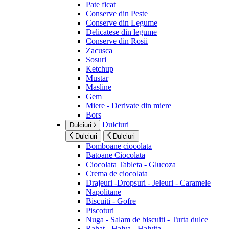
Pate ficat
Conserve din Peste
Conserve din Legume
Delicatese din legume
Conserve din Rosii
Zacusca
Sosuri
Ketchup
Mustar
Masline
Gem
Miere - Derivate din miere
Bors
Dulciuri
Dulciuri
Dulciuri
Dulciuri
Bomboane ciocolata
Batoane Ciocolata
Ciocolata Tableta - Glucoza
Crema de ciocolata
Drajeuri -Dropsuri - Jeleuri - Caramele
Napolitane
Biscuiti - Gofre
Piscoturi
Nuga - Salam de biscuiti - Turta dulce
Rahat - Halva - Halvita