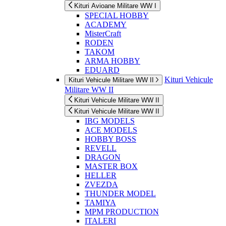
Kituri Avioane Militare WW I
SPECIAL HOBBY
ACADEMY
MisterCraft
RODEN
TAKOM
ARMA HOBBY
EDUARD
Kituri Vehicule
Kituri Vehicule Militare WW II
Militare WW II
Kituri Vehicule Militare WW II
Kituri Vehicule Militare WW II
IBG MODELS
ACE MODELS
HOBBY BOSS
REVELL
DRAGON
MASTER BOX
HELLER
ZVEZDA
THUNDER MODEL
TAMIYA
MPM PRODUCTION
ITALERI