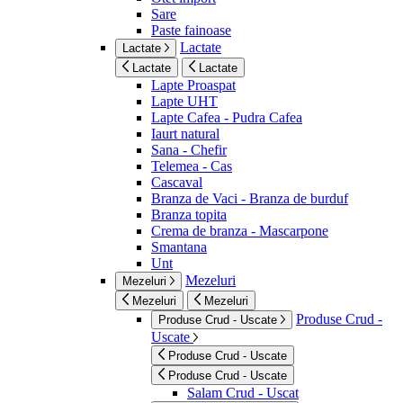
Sare
Paste fainoase
Lactate
Lactate
Lactate
Lactate
Lapte Proaspat
Lapte UHT
Lapte Cafea - Pudra Cafea
Iaurt natural
Sana - Chefir
Telemea - Cas
Cascaval
Branza de Vaci - Branza de burduf
Branza topita
Crema de branza - Mascarpone
Smantana
Unt
Mezeluri
Mezeluri
Mezeluri
Mezeluri
Produse Crud -
Produse Crud - Uscate
Uscate
Produse Crud - Uscate
Produse Crud - Uscate
Salam Crud - Uscat