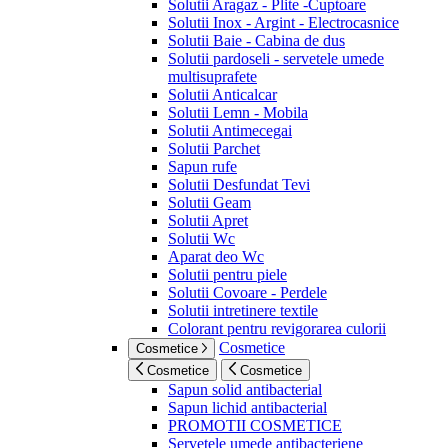
Solutii Aragaz - Plite -Cuptoare
Solutii Inox - Argint - Electrocasnice
Solutii Baie - Cabina de dus
Solutii pardoseli - servetele umede
multisuprafete
Solutii Anticalcar
Solutii Lemn - Mobila
Solutii Antimecegai
Solutii Parchet
Sapun rufe
Solutii Desfundat Tevi
Solutii Geam
Solutii Apret
Solutii Wc
Aparat deo Wc
Solutii pentru piele
Solutii Covoare - Perdele
Solutii intretinere textile
Colorant pentru revigorarea culorii
Cosmetice
Cosmetice
Cosmetice
Cosmetice
Sapun solid antibacterial
Sapun lichid antibacterial
PROMOTII COSMETICE
Servetele umede antibacteriene