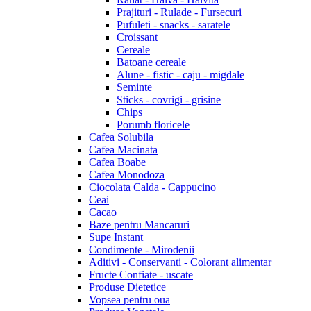
Prajituri - Rulade - Fursecuri
Pufuleti - snacks - saratele
Croissant
Cereale
Batoane cereale
Alune - fistic - caju - migdale
Seminte
Sticks - covrigi - grisine
Chips
Porumb floricele
Cafea Solubila
Cafea Macinata
Cafea Boabe
Cafea Monodoza
Ciocolata Calda - Cappucino
Ceai
Cacao
Baze pentru Mancaruri
Supe Instant
Condimente - Mirodenii
Aditivi - Conservanti - Colorant alimentar
Fructe Confiate - uscate
Produse Dietetice
Vopsea pentru oua