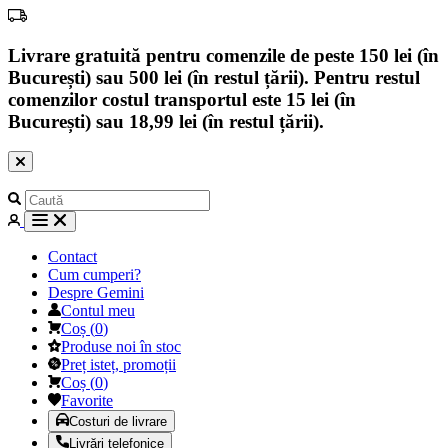
Livrare gratuită pentru comenzile de peste 150 lei (în
București) sau 500 lei (în restul țării). Pentru restul
comenzilor costul transportul este 15 lei (în
București) sau 18,99 lei (în restul țării).
Contact
Cum cumperi?
Despre Gemini
Contul meu
Coș
(
0
)
Produse noi în stoc
Preț isteț, promoții
Coș
(
0
)
Favorite
Costuri de livrare
Livrări telefonice