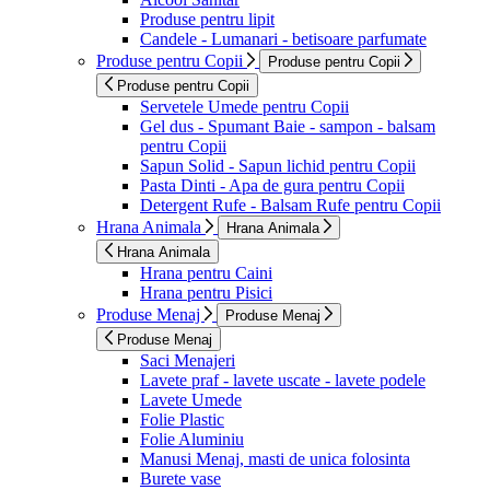
Produse pentru lipit
Candele - Lumanari - betisoare parfumate
Produse pentru Copii
Produse pentru Copii
Produse pentru Copii
Servetele Umede pentru Copii
Gel dus - Spumant Baie - sampon - balsam
pentru Copii
Sapun Solid - Sapun lichid pentru Copii
Pasta Dinti - Apa de gura pentru Copii
Detergent Rufe - Balsam Rufe pentru Copii
Hrana Animala
Hrana Animala
Hrana Animala
Hrana pentru Caini
Hrana pentru Pisici
Produse Menaj
Produse Menaj
Produse Menaj
Saci Menajeri
Lavete praf - lavete uscate - lavete podele
Lavete Umede
Folie Plastic
Folie Aluminiu
Manusi Menaj, masti de unica folosinta
Burete vase