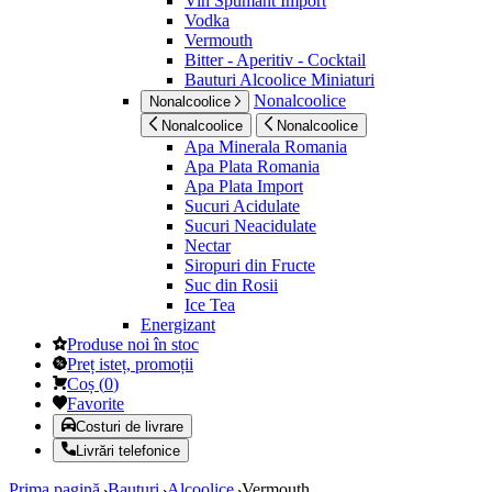
Vin Spumant Import
Vodka
Vermouth
Bitter - Aperitiv - Cocktail
Bauturi Alcoolice Miniaturi
Nonalcoolice
Nonalcoolice
Nonalcoolice
Nonalcoolice
Apa Minerala Romania
Apa Plata Romania
Apa Plata Import
Sucuri Acidulate
Sucuri Neacidulate
Nectar
Siropuri din Fructe
Suc din Rosii
Ice Tea
Energizant
Produse noi în stoc
Preț isteț, promoții
Coș
(
0
)
Favorite
Costuri de livrare
Livrări telefonice
Prima pagină
Bauturi
Alcoolice
Vermouth