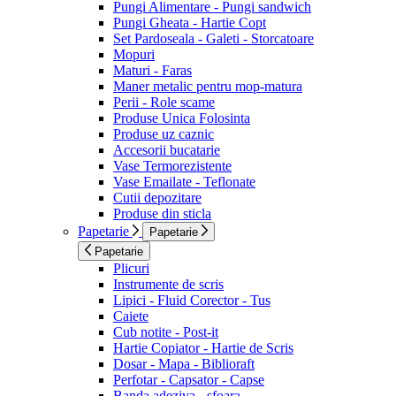
Pungi Alimentare - Pungi sandwich
Pungi Gheata - Hartie Copt
Set Pardoseala - Galeti - Storcatoare
Mopuri
Maturi - Faras
Maner metalic pentru mop-matura
Perii - Role scame
Produse Unica Folosinta
Produse uz caznic
Accesorii bucatarie
Vase Termorezistente
Vase Emailate - Teflonate
Cutii depozitare
Produse din sticla
Papetarie
Papetarie
Papetarie
Plicuri
Instrumente de scris
Lipici - Fluid Corector - Tus
Caiete
Cub notite - Post-it
Hartie Copiator - Hartie de Scris
Dosar - Mapa - Biblioraft
Perfotar - Capsator - Capse
Banda adeziva - sfoara