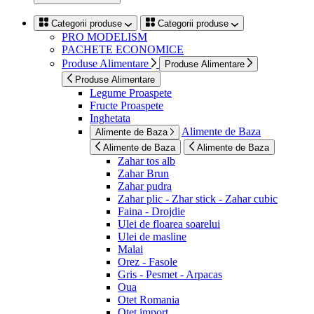
Categorii produse
Categorii produse
PRO MODELISM
PACHETE ECONOMICE
Produse Alimentare
Produse Alimentare
Produse Alimentare
Legume Proaspete
Fructe Proaspete
Inghetata
Alimente de Baza
Alimente de Baza
Alimente de Baza
Alimente de Baza
Zahar tos alb
Zahar Brun
Zahar pudra
Zahar plic - Zhar stick - Zahar cubic
Faina - Drojdie
Ulei de floarea soarelui
Ulei de masline
Malai
Orez - Fasole
Gris - Pesmet - Arpacas
Oua
Otet Romania
Otet import