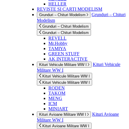
HELLER
REVISTE SI CARTI MODELISM
Grunduri – Chituri
Grunduri – Chituri Modelism
Modelism
Grunduri – Chituri Modelism
Grunduri – Chituri Modelism
REVELL
Mr.Hobby
TAMIYA
GREEN STUFF
AK INTERACTIVE
Kituri Vehicule
Kituri Vehicule Militare WW I
Militare WW I
Kituri Vehicule Militare WW I
Kituri Vehicule Militare WW I
RODEN
TAKOM
MENG
ICM
MINIART
Kituri Avioane
Kituri Avioane Militare WW I
Militare WW I
Kituri Avioane Militare WW I