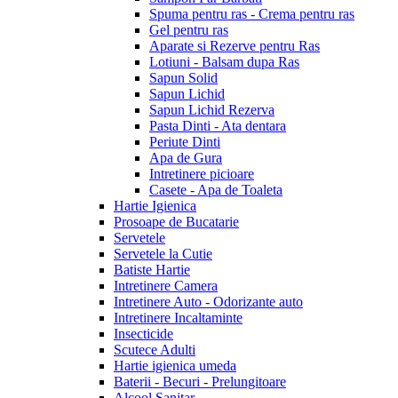
Spuma pentru ras - Crema pentru ras
Gel pentru ras
Aparate si Rezerve pentru Ras
Lotiuni - Balsam dupa Ras
Sapun Solid
Sapun Lichid
Sapun Lichid Rezerva
Pasta Dinti - Ata dentara
Periute Dinti
Apa de Gura
Intretinere picioare
Casete - Apa de Toaleta
Hartie Igienica
Prosoape de Bucatarie
Servetele
Servetele la Cutie
Batiste Hartie
Intretinere Camera
Intretinere Auto - Odorizante auto
Intretinere Incaltaminte
Insecticide
Scutece Adulti
Hartie igienica umeda
Baterii - Becuri - Prelungitoare
Alcool Sanitar