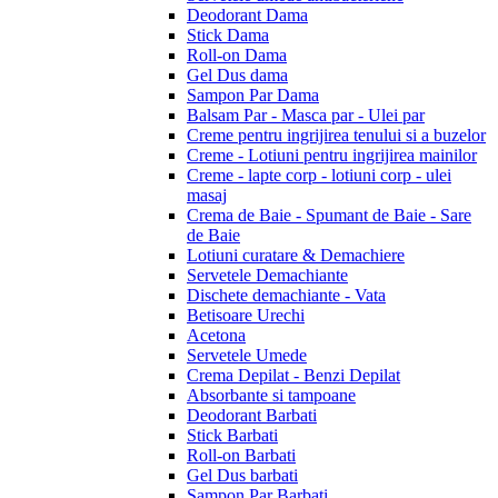
Deodorant Dama
Stick Dama
Roll-on Dama
Gel Dus dama
Sampon Par Dama
Balsam Par - Masca par - Ulei par
Creme pentru ingrijirea tenului si a buzelor
Creme - Lotiuni pentru ingrijirea mainilor
Creme - lapte corp - lotiuni corp - ulei
masaj
Crema de Baie - Spumant de Baie - Sare
de Baie
Lotiuni curatare & Demachiere
Servetele Demachiante
Dischete demachiante - Vata
Betisoare Urechi
Acetona
Servetele Umede
Crema Depilat - Benzi Depilat
Absorbante si tampoane
Deodorant Barbati
Stick Barbati
Roll-on Barbati
Gel Dus barbati
Sampon Par Barbati