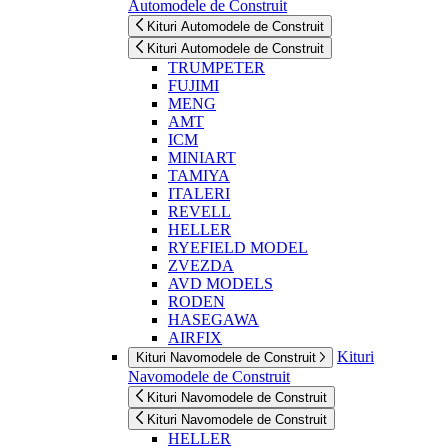
Automodele de Construit
Kituri Automodele de Construit
Kituri Automodele de Construit
TRUMPETER
FUJIMI
MENG
AMT
ICM
MINIART
TAMIYA
ITALERI
REVELL
HELLER
RYEFIELD MODEL
ZVEZDA
AVD MODELS
RODEN
HASEGAWA
AIRFIX
Kituri
Kituri Navomodele de Construit
Navomodele de Construit
Kituri Navomodele de Construit
Kituri Navomodele de Construit
HELLER