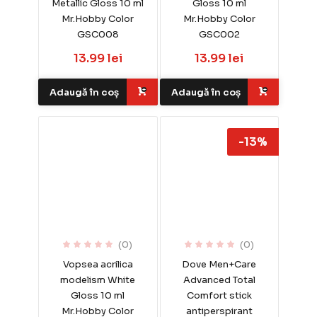
Metallic Gloss 10 ml
Gloss 10 ml
Mr.Hobby Color
Mr.Hobby Color
GSC008
GSC002
13.99 lei
13.99 lei
Adaugă în coș
Adaugă în coș
-13%
(0)
(0)
Vopsea acrilica
Dove Men+Care
modelism White
Advanced Total
Gloss 10 ml
Comfort stick
Mr.Hobby Color
antiperspirant