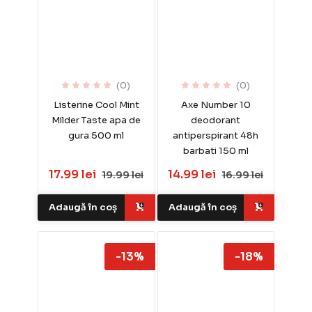
(0)
(0)
Listerine Cool Mint
Axe Number 10
Milder Taste apa de
deodorant
gura 500 ml
antiperspirant 48h
barbati 150 ml
17.99 lei
14.99 lei
19.99 lei
16.99 lei
Adaugă în coș
Adaugă în coș
-13%
-18%