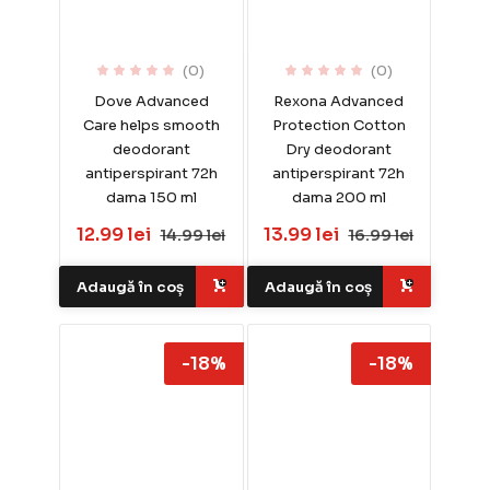
(0)
(0)
Dove Advanced
Rexona Advanced
Care helps smooth
Protection Cotton
deodorant
Dry deodorant
antiperspirant 72h
antiperspirant 72h
dama 150 ml
dama 200 ml
12.99 lei
13.99 lei
14.99 lei
16.99 lei
Adaugă în coș
Adaugă în coș
-18%
-18%