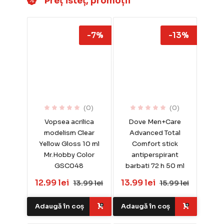
Preț isteț, promoții
-7%
-13%
(0)
(0)
Vopsea acrilica
Dove Men+Care
modelism Clear
Advanced Total
Yellow Gloss 10 ml
Comfort stick
Mr.Hobby Color
antiperspirant
GSC048
barbati 72 h 50 ml
12.99 lei
13.99 lei
13.99 lei
15.99 lei
Adaugă în coș
Adaugă în coș