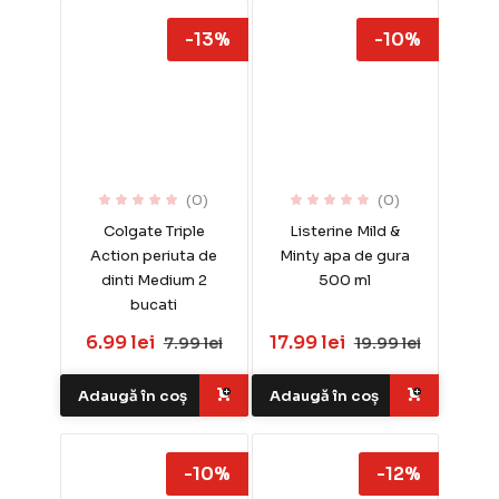
-13%
-10%
(0)
(0)
Colgate Triple
Listerine Mild &
Action periuta de
Minty apa de gura
dinti Medium 2
500 ml
bucati
6.99 lei
17.99 lei
7.99 lei
19.99 lei
Adaugă în coș
Adaugă în coș
-10%
-12%