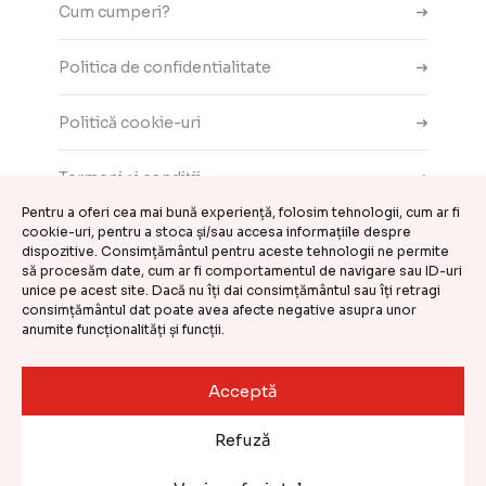
Cum cumperi?
Politica de confidentialitate
Politică cookie-uri
Termeni și condiții
Pentru a oferi cea mai bună experiență, folosim tehnologii, cum ar fi
cookie-uri, pentru a stoca și/sau accesa informațiile despre
Contact
dispozitive. Consimțământul pentru aceste tehnologii ne permite
să procesăm date, cum ar fi comportamentul de navigare sau ID-uri
ANPC
unice pe acest site. Dacă nu îți dai consimțământul sau îți retragi
consimțământul dat poate avea afecte negative asupra unor
anumite funcționalități și funcții.
Setări cookie-uri
Acceptă
©
CASA DE COMENZI GEMINI S.R.L.
2026
Refuză
Website realizat și întreținut de
Kooperativa