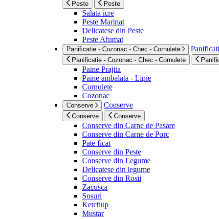
Peste
Peste
Salata icre
Peste Marinat
Delicatese din Peste
Peste Afumat
Panificat
Panificatie - Cozonac - Chec - Cornulete
Panificatie - Cozonac - Chec - Cornulete
Panifi
Paine Prajita
Paine ambalata - Lipie
Cornulete
Cozonac
Conserve
Conserve
Conserve
Conserve
Conserve din Carne de Pasare
Conserve din Carne de Porc
Pate ficat
Conserve din Peste
Conserve din Legume
Delicatese din legume
Conserve din Rosii
Zacusca
Sosuri
Ketchup
Mustar