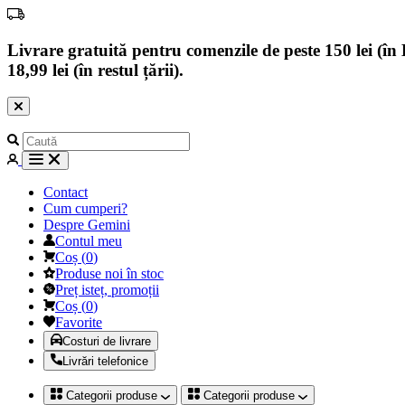
Livrare gratuită pentru comenzile de peste 150 lei (în B
18,99 lei (în restul țării).
Contact
Cum cumperi?
Despre Gemini
Contul meu
Coș
(
0
)
Produse noi în stoc
Preț isteț, promoții
Coș
(
0
)
Favorite
Costuri de livrare
Livrări telefonice
Categorii produse
Categorii produse