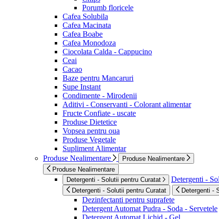
Porumb floricele
Cafea Solubila
Cafea Macinata
Cafea Boabe
Cafea Monodoza
Ciocolata Calda - Cappucino
Ceai
Cacao
Baze pentru Mancaruri
Supe Instant
Condimente - Mirodenii
Aditivi - Conservanti - Colorant alimentar
Fructe Confiate - uscate
Produse Dietetice
Vopsea pentru oua
Produse Vegetale
Supliment Alimentar
Produse Nealimentare
Produse Nealimentare
Produse Nealimentare
Detergenti - Sol
Detergenti - Solutii pentru Curatat
Detergenti - Solutii pentru Curatat
Detergenti - 
Dezinfectanti pentru suprafete
Detergent Automat Pudra - Soda - Servetele
Detergent Automat Lichid - Gel