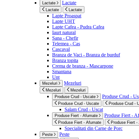
Lactate
Lactate
Lactate
Lactate
Lapte Proaspat
Lapte UHT
Lapte Cafea - Pudra Cafea
Iaurt natural
Sana - Chefir
Telemea - Cas
Cascaval
Branza de Vaci - Branza de burduf
Branza topita
Crema de branza - Mascarpone
Smantana
Unt
Mezeluri
Mezeluri
Mezeluri
Mezeluri
Produse Crud - Us
Produse Crud - Uscate
Produse Crud - Uscate
Produse Crud - 
Salam Crud - Uscat
Produse Fiert - 
Produse Fiert - Afumate
Produse Fiert - Afumate
Produse Fiert -
Specialitati din Carne de Porc
Peste
Peste