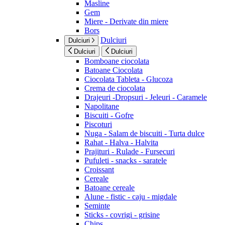
Masline
Gem
Miere - Derivate din miere
Bors
Dulciuri
Dulciuri
Dulciuri
Dulciuri
Bomboane ciocolata
Batoane Ciocolata
Ciocolata Tableta - Glucoza
Crema de ciocolata
Drajeuri -Dropsuri - Jeleuri - Caramele
Napolitane
Biscuiti - Gofre
Piscoturi
Nuga - Salam de biscuiti - Turta dulce
Rahat - Halva - Halvita
Prajituri - Rulade - Fursecuri
Pufuleti - snacks - saratele
Croissant
Cereale
Batoane cereale
Alune - fistic - caju - migdale
Seminte
Sticks - covrigi - grisine
Chips