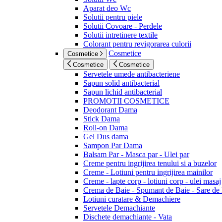
Aparat deo Wc
Solutii pentru piele
Solutii Covoare - Perdele
Solutii intretinere textile
Colorant pentru revigorarea culorii
Cosmetice
Cosmetice
Cosmetice
Cosmetice
Servetele umede antibacteriene
Sapun solid antibacterial
Sapun lichid antibacterial
PROMOTII COSMETICE
Deodorant Dama
Stick Dama
Roll-on Dama
Gel Dus dama
Sampon Par Dama
Balsam Par - Masca par - Ulei par
Creme pentru ingrijirea tenului si a buzelor
Creme - Lotiuni pentru ingrijirea mainilor
Creme - lapte corp - lotiuni corp - ulei masaj
Crema de Baie - Spumant de Baie - Sare de
Lotiuni curatare & Demachiere
Servetele Demachiante
Dischete demachiante - Vata