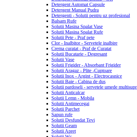
Detergent Automat Capsule
Detergent Manual Pudra
Detergenti - Solutii pentru uz profesional
Balsam Rufe
Solutii Masina Spalat Vase
Solutii Masina Spalat Rufe
Solutii Pete - Praf pete
Clor - Inalbitor - Servetele inalbire
Crema curatat - Praf de Curatat
Solutii Bucatarie - Degresant
Solutii Vase
Solutii Frigider - Absorbant Frigider
Solutii Aragaz - Plite -Cuptoare
Solutii Inox - Argint - Electrocasnice
Solutii Baie - Cabina de dus
Solutii pardoseli - servetele umede multisupr
Solutii Anticalcar
Solutii Lemn - Mobila
Solutii Antimecegai
Solutii Parchet
Sapun rufe
Solutii Desfundat Tevi
Solutii Geam
Solutii Apret
Solutii Wc