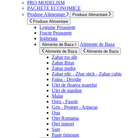
PRO MODELISM
PACHETE ECONOMICE
Produse Alimentare
Produse Alimentare
Produse Alimentare
Legume Proaspete
Fructe Proaspete
Inghetata
Alimente de Baza
Alimente de Baza
Alimente de Baza
Alimente de Baza
Zahar tos alb
Zahar Brun
Zahar pudra
Zahar plic - Zhar stick - Zahar cubic
Faina - Drojdie
Ulei de floarea soarelui
Ulei de masline
Malai
Orez - Fasole
Gris - Pesmet - Arpacas
Oua
Otet Romania
Otet import
Sare
Paste fainoase