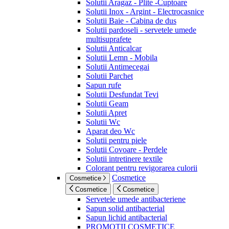
Solutii Aragaz - Plite -Cuptoare
Solutii Inox - Argint - Electrocasnice
Solutii Baie - Cabina de dus
Solutii pardoseli - servetele umede
multisuprafete
Solutii Anticalcar
Solutii Lemn - Mobila
Solutii Antimecegai
Solutii Parchet
Sapun rufe
Solutii Desfundat Tevi
Solutii Geam
Solutii Apret
Solutii Wc
Aparat deo Wc
Solutii pentru piele
Solutii Covoare - Perdele
Solutii intretinere textile
Colorant pentru revigorarea culorii
Cosmetice
Cosmetice
Cosmetice
Cosmetice
Servetele umede antibacteriene
Sapun solid antibacterial
Sapun lichid antibacterial
PROMOTII COSMETICE