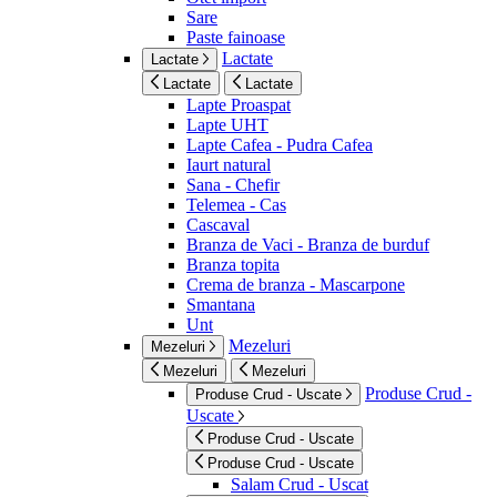
Sare
Paste fainoase
Lactate
Lactate
Lactate
Lactate
Lapte Proaspat
Lapte UHT
Lapte Cafea - Pudra Cafea
Iaurt natural
Sana - Chefir
Telemea - Cas
Cascaval
Branza de Vaci - Branza de burduf
Branza topita
Crema de branza - Mascarpone
Smantana
Unt
Mezeluri
Mezeluri
Mezeluri
Mezeluri
Produse Crud -
Produse Crud - Uscate
Uscate
Produse Crud - Uscate
Produse Crud - Uscate
Salam Crud - Uscat