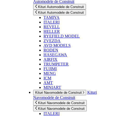
Automodele de Construit
Kituri Automodele de Construit
Kituri Automodele de Construit
TAMIYA
ITALERI
REVELL
HELLER
RYEFIELD MODEL
ZVEZDA
AVD MODELS
RODEN
HASEGAWA
AIRFIX
TRUMPETER
FUJIMI
MENG
ICM
AMT
MINIART
Kituri
Kituri Navomodele de Construit
Navomodele de Construit
Kituri Navomodele de Construit
Kituri Navomodele de Construit
ITALERI