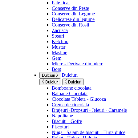
Pate ficat
Conserve din Peste
Conserve din Legume
Delicatese din legume
Conserve din Rosii
Zacusca
Sosuri
Ketchup
Mustar
Masline
Gem
Miere - Derivate din miere
Bors
Dulciuri
Dulciuri
Dulciuri
Dulciuri
Bomboane ciocolata
Batoane Ciocolata
Ciocolata Tableta - Glucoza
Crema de ciocolata
Drajeuri -Dropsuri - Jeleuri - Caramele
Napolitane
Biscuiti - Gofre
Piscoturi
Nuga - Salam de biscuiti - Turta dulce
Rahat - Halva - Halvita