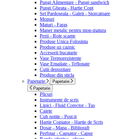
Pungi Alimentare - Pungi sandwich
Pungi Gheata - Hartie Copt
Set Pardoseala - Galeti - Storcatoare
Mopuri
Maturi - Faras
Maner metalic pentru mop-matura
Perii - Role scame
Produse Unica Folosinta
Produse uz caznic
Accesorii bucatarie
Vase Termorezistente
Vase Emailate - Teflonate
Cutii depozitare
Produse din sticla
Papetarie
Papetarie
Papetarie
Plicuri
Instrumente de scris
Lipici - Fluid Corector - Tus
Caiete
Cub notite - Post-it
Hartie Copiator - Hartie de Scris
Dosar - Mapa - Biblioraft
Perfotar - Capsator - Capse
Banda adeziva - sfoara