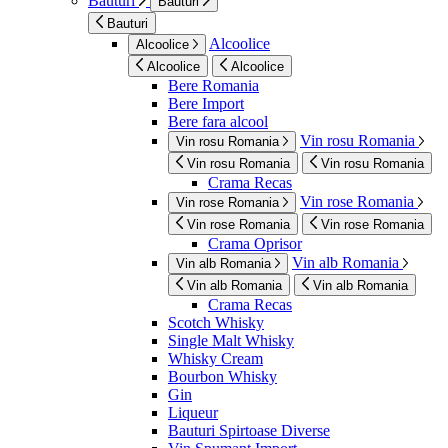
Bauturi
Bauturi
Bauturi
Alcoolice
Alcoolice
Alcoolice
Alcoolice
Bere Romania
Bere Import
Bere fara alcool
Vin rosu Romania
Vin rosu Romania
Vin rosu Romania
Vin rosu Romania
Crama Recas
Vin rose Romania
Vin rose Romania
Vin rose Romania
Vin rose Romania
Crama Oprisor
Vin alb Romania
Vin alb Romania
Vin alb Romania
Vin alb Romania
Crama Recas
Scotch Whisky
Single Malt Whisky
Whisky Cream
Bourbon Whisky
Gin
Liqueur
Bauturi Spirtoase Diverse