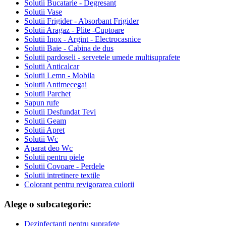
Solutii Bucatarie - Degresant
Solutii Vase
Solutii Frigider - Absorbant Frigider
Solutii Aragaz - Plite -Cuptoare
Solutii Inox - Argint - Electrocasnice
Solutii Baie - Cabina de dus
Solutii pardoseli - servetele umede multisuprafete
Solutii Anticalcar
Solutii Lemn - Mobila
Solutii Antimecegai
Solutii Parchet
Sapun rufe
Solutii Desfundat Tevi
Solutii Geam
Solutii Apret
Solutii Wc
Aparat deo Wc
Solutii pentru piele
Solutii Covoare - Perdele
Solutii intretinere textile
Colorant pentru revigorarea culorii
Alege o subcategorie:
Dezinfectanti pentru suprafete