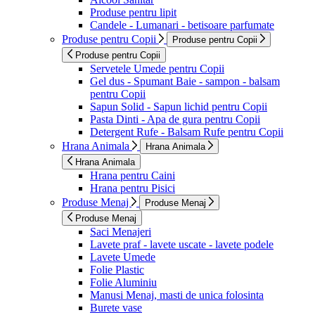
Produse pentru lipit
Candele - Lumanari - betisoare parfumate
Produse pentru Copii
Produse pentru Copii
Produse pentru Copii
Servetele Umede pentru Copii
Gel dus - Spumant Baie - sampon - balsam
pentru Copii
Sapun Solid - Sapun lichid pentru Copii
Pasta Dinti - Apa de gura pentru Copii
Detergent Rufe - Balsam Rufe pentru Copii
Hrana Animala
Hrana Animala
Hrana Animala
Hrana pentru Caini
Hrana pentru Pisici
Produse Menaj
Produse Menaj
Produse Menaj
Saci Menajeri
Lavete praf - lavete uscate - lavete podele
Lavete Umede
Folie Plastic
Folie Aluminiu
Manusi Menaj, masti de unica folosinta
Burete vase