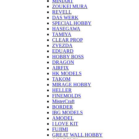
MINIART
ZOUKEI MURA
REVELL
DAS WERK
SPECIAL HOBBY
HASEGAWA
TAMIYA
CLEAR PROP
ZVEZDA
EDUARD
HOBBY BOSS
DRAGON
AIRFIX
HK MODELS
TAKOM
MIRAGE HOBBY
HELLER
FINEMOLDS
MisterCraft
BORDER
IBG MODELS
AMODEL
I LOVE KIT
FUJIMI
GREAT WALL HOBBY