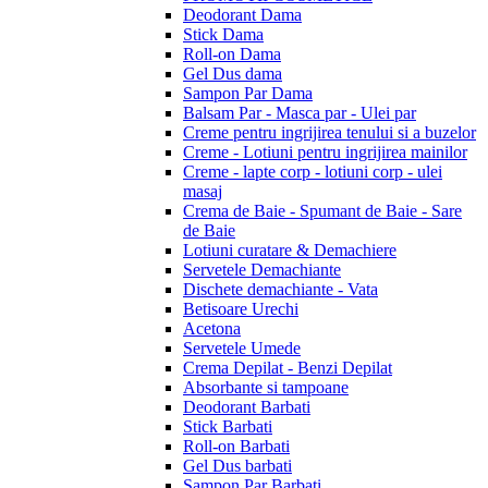
Deodorant Dama
Stick Dama
Roll-on Dama
Gel Dus dama
Sampon Par Dama
Balsam Par - Masca par - Ulei par
Creme pentru ingrijirea tenului si a buzelor
Creme - Lotiuni pentru ingrijirea mainilor
Creme - lapte corp - lotiuni corp - ulei
masaj
Crema de Baie - Spumant de Baie - Sare
de Baie
Lotiuni curatare & Demachiere
Servetele Demachiante
Dischete demachiante - Vata
Betisoare Urechi
Acetona
Servetele Umede
Crema Depilat - Benzi Depilat
Absorbante si tampoane
Deodorant Barbati
Stick Barbati
Roll-on Barbati
Gel Dus barbati
Sampon Par Barbati