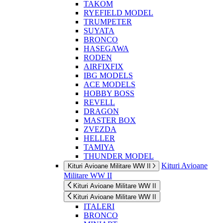
TAKOM
RYEFIELD MODEL
TRUMPETER
SUYATA
BRONCO
HASEGAWA
RODEN
AIRFIXFIX
IBG MODELS
ACE MODELS
HOBBY BOSS
REVELL
DRAGON
MASTER BOX
ZVEZDA
HELLER
TAMIYA
THUNDER MODEL
Kituri Avioane
Kituri Avioane Militare WW II
Militare WW II
Kituri Avioane Militare WW II
Kituri Avioane Militare WW II
ITALERI
BRONCO