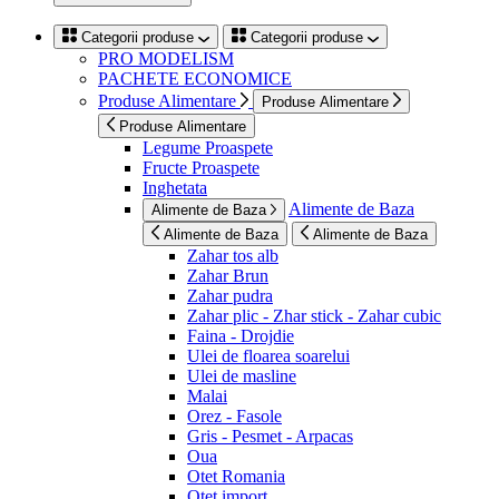
Categorii produse
Categorii produse
PRO MODELISM
PACHETE ECONOMICE
Produse Alimentare
Produse Alimentare
Produse Alimentare
Legume Proaspete
Fructe Proaspete
Inghetata
Alimente de Baza
Alimente de Baza
Alimente de Baza
Alimente de Baza
Zahar tos alb
Zahar Brun
Zahar pudra
Zahar plic - Zhar stick - Zahar cubic
Faina - Drojdie
Ulei de floarea soarelui
Ulei de masline
Malai
Orez - Fasole
Gris - Pesmet - Arpacas
Oua
Otet Romania
Otet import