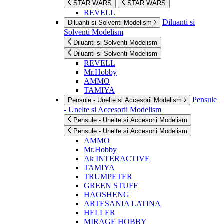
STAR WARS
STAR WARS
REVELL
Diluanti si
Diluanti si Solventi Modelism
Solventi Modelism
Diluanti si Solventi Modelism
Diluanti si Solventi Modelism
REVELL
Mr.Hobby
AMMO
TAMIYA
Pensule
Pensule - Unelte si Accesorii Modelism
- Unelte si Accesorii Modelism
Pensule - Unelte si Accesorii Modelism
Pensule - Unelte si Accesorii Modelism
AMMO
Mr.Hobby
Ak INTERACTIVE
TAMIYA
TRUMPETER
GREEN STUFF
HAOSHENG
ARTESANIA LATINA
HELLER
MIRAGE HOBBY