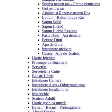
Spuma pentru ras - Crema pentru ras
Gel pentru ras
Aparate si Rezerve pentru Ras
Lotiuni - Balsam dupa Ras
Sapun Solid
Sapun Lichid
Sapun Lichid Rezerva
Pasta Dinti - Ata dentara
Periute Dinti
Apa de Gura
Intretinere picioare
Casete - Apa de Toaleta
Hartie Igienica
Prosoape de Bucatarie
Servetele
Servetele la Cutie
Batiste Hartie
Intretinere Camera
Intretinere Auto - Odorizante auto
Intretinere Incaltaminte
Insecticide
Scutece Adulti
Hartie igienica umeda
Baterii - Becuri - Prelungitoare
Alcool Sanitar