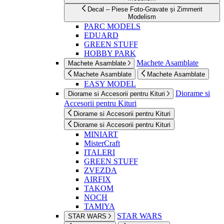
Decal – Piese Foto-Gravate și Zimmerit
Modelism
PARC MODELS
EDUARD
GREEN STUFF
HOBBY PARK
Machete Asamblate
Machete Asamblate
Machete Asamblate
Machete Asamblate
EASY MODEL
Diorame si
Diorame si Accesorii pentru Kituri
Accesorii pentru Kituri
Diorame si Accesorii pentru Kituri
Diorame si Accesorii pentru Kituri
MINIART
MisterCraft
ITALERI
GREEN STUFF
ZVEZDA
AIRFIX
TAKOM
NOCH
TAMIYA
STAR WARS
STAR WARS