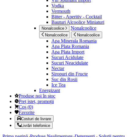
Vin Spumant Import
Vodka
Vermouth
Bitter - Aperitiv - Cocktail
Bauturi Alcoolice Miniaturi
Nonalcoolice
Nonalcoolice
Nonalcoolice
Nonalcoolice
Apa Minerala Romania
Apa Plata Romania
Apa Plata Import
Sucuri Acidulate
Sucuri Neacidulate
Nectar
Siropuri din Fructe
Suc din Rosii
Ice Tea
Energizant
Produse noi în stoc
Preț isteț, promoții
Coș
(
0
)
Favorite
Costuri de livrare
Livrări telefonice
Prima pagină
Produse Nealimentare
Detergenti - Solutii pentru