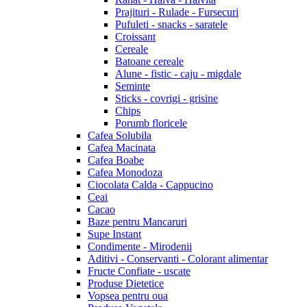
Prajituri - Rulade - Fursecuri
Pufuleti - snacks - saratele
Croissant
Cereale
Batoane cereale
Alune - fistic - caju - migdale
Seminte
Sticks - covrigi - grisine
Chips
Porumb floricele
Cafea Solubila
Cafea Macinata
Cafea Boabe
Cafea Monodoza
Ciocolata Calda - Cappucino
Ceai
Cacao
Baze pentru Mancaruri
Supe Instant
Condimente - Mirodenii
Aditivi - Conservanti - Colorant alimentar
Fructe Confiate - uscate
Produse Dietetice
Vopsea pentru oua