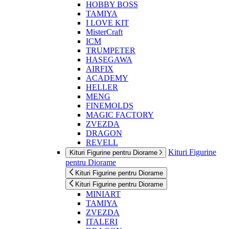
HOBBY BOSS
TAMIYA
I LOVE KIT
MisterCraft
ICM
TRUMPETER
HASEGAWA
AIRFIX
ACADEMY
HELLER
MENG
FINEMOLDS
MAGIC FACTORY
ZVEZDA
DRAGON
REVELL
Kituri Figurine
Kituri Figurine pentru Diorame
pentru Diorame
Kituri Figurine pentru Diorame
Kituri Figurine pentru Diorame
MINIART
TAMIYA
ZVEZDA
ITALERI