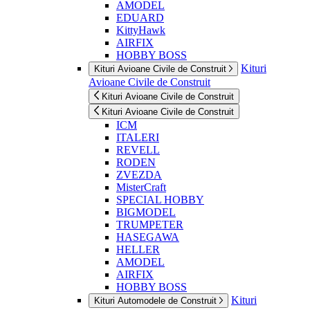
AMODEL
EDUARD
KittyHawk
AIRFIX
HOBBY BOSS
Kituri
Kituri Avioane Civile de Construit
Avioane Civile de Construit
Kituri Avioane Civile de Construit
Kituri Avioane Civile de Construit
ICM
ITALERI
REVELL
RODEN
ZVEZDA
MisterCraft
SPECIAL HOBBY
BIGMODEL
TRUMPETER
HASEGAWA
HELLER
AMODEL
AIRFIX
HOBBY BOSS
Kituri
Kituri Automodele de Construit