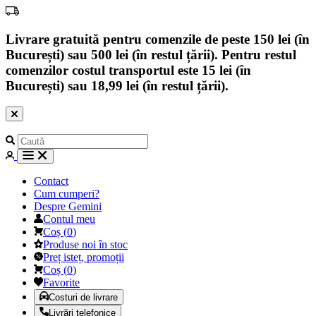
Livrare gratuită pentru comenzile de peste 150 lei (în
București) sau 500 lei (în restul țării). Pentru restul
comenzilor costul transportul este 15 lei (în
București) sau 18,99 lei (în restul țării).
Contact
Cum cumperi?
Despre Gemini
Contul meu
Coș
(
0
)
Produse noi în stoc
Preț isteț, promoții
Coș
(
0
)
Favorite
Costuri de livrare
Livrări telefonice