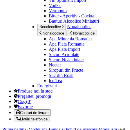
Vin Spumant Import
Vodka
Vermouth
Bitter - Aperitiv - Cocktail
Bauturi Alcoolice Miniaturi
Nonalcoolice
Nonalcoolice
Nonalcoolice
Nonalcoolice
Apa Minerala Romania
Apa Plata Romania
Apa Plata Import
Sucuri Acidulate
Sucuri Neacidulate
Nectar
Siropuri din Fructe
Suc din Rosii
Ice Tea
Energizant
Produse noi în stoc
Preț isteț, promoții
Coș
(
0
)
Favorite
Costuri de livrare
Livrări telefonice
Prima pagină
Modelism
Banda si lichid de mascare Modelism
AK