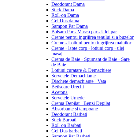
Deodorant Dama
Stick Dama
Roll-on Dama
Gel Dus dama
Sampon Par Dama
Balsam Par - Masca par - Ulei par
Creme pentru ingrijirea tenului si a buzelor
Creme - Lotiuni pentru ingrijirea mainilor
Creme - lapte corp - lotiuni corp - ulei
masaj
Crema de Baie - Spumant de Baie - Sare
de Baie
Lotiuni curatare & Demachiere
Servetele Demachiante
Dischete demachiante - Vata
Betisoare Urechi
Acetona
Servetele Umede
Crema Depilat - Benzi Depilat
Absorbante si tampoane
Deodorant Barbati
Stick Barbati
Roll-on Barbati
Gel Dus barbati
Sampon Par Barbati