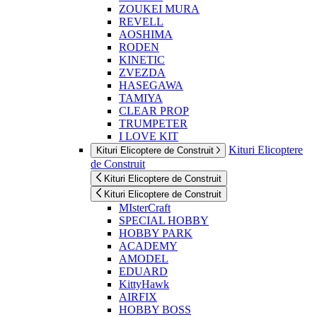
ZOUKEI MURA
REVELL
AOSHIMA
RODEN
KINETIC
ZVEZDA
HASEGAWA
TAMIYA
CLEAR PROP
TRUMPETER
I LOVE KIT
Kituri Elicoptere
Kituri Elicoptere de Construit
de Construit
Kituri Elicoptere de Construit
Kituri Elicoptere de Construit
MIsterCraft
SPECIAL HOBBY
HOBBY PARK
ACADEMY
AMODEL
EDUARD
KittyHawk
AIRFIX
HOBBY BOSS