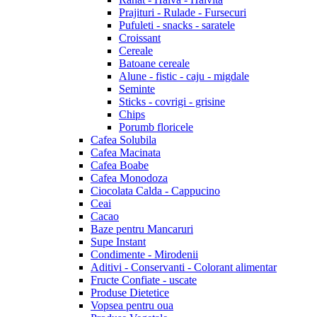
Prajituri - Rulade - Fursecuri
Pufuleti - snacks - saratele
Croissant
Cereale
Batoane cereale
Alune - fistic - caju - migdale
Seminte
Sticks - covrigi - grisine
Chips
Porumb floricele
Cafea Solubila
Cafea Macinata
Cafea Boabe
Cafea Monodoza
Ciocolata Calda - Cappucino
Ceai
Cacao
Baze pentru Mancaruri
Supe Instant
Condimente - Mirodenii
Aditivi - Conservanti - Colorant alimentar
Fructe Confiate - uscate
Produse Dietetice
Vopsea pentru oua