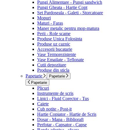
Pungi Alimentare - Pungi sandwich
Pungi Gheata - Hartie Copt
Set Pardoseala - Galeti - Storcatoare
Mopuri
Maturi - Faras
Maner metalic pentru mop-matura
Perii - Role scame
Produse Unica Folosinta
Produse uz caznic
Accesorii bucatarie
Vase Termorezistente
Vase Emailate - Teflonate
Cutii depozitare
Produse din sticla
Papetarie
Papetarie
Papetarie
Plicuri
Instrumente de scris
Lipici - Fluid Corector - Tus
Caiete
Cub notite - Post-it
Hartie Copiator - Hartie de Scris
Dosar - Mapa - Biblioraft
Perfotar - Capsator - Capse
Banda adeziva - sfoara