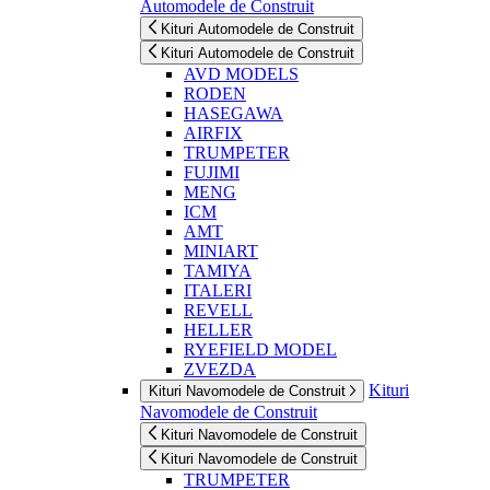
Automodele de Construit
Kituri Automodele de Construit
Kituri Automodele de Construit
AVD MODELS
RODEN
HASEGAWA
AIRFIX
TRUMPETER
FUJIMI
MENG
ICM
AMT
MINIART
TAMIYA
ITALERI
REVELL
HELLER
RYEFIELD MODEL
ZVEZDA
Kituri
Kituri Navomodele de Construit
Navomodele de Construit
Kituri Navomodele de Construit
Kituri Navomodele de Construit
TRUMPETER