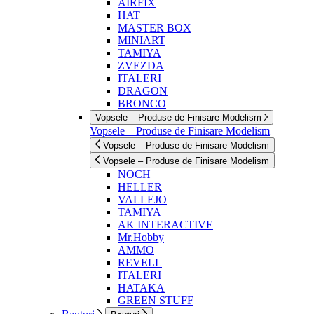
AIRFIX
HAT
MASTER BOX
MINIART
TAMIYA
ZVEZDA
ITALERI
DRAGON
BRONCO
Vopsele – Produse de Finisare Modelism
Vopsele – Produse de Finisare Modelism
Vopsele – Produse de Finisare Modelism
Vopsele – Produse de Finisare Modelism
NOCH
HELLER
VALLEJO
TAMIYA
AK INTERACTIVE
Mr.Hobby
AMMO
REVELL
ITALERI
HATAKA
GREEN STUFF