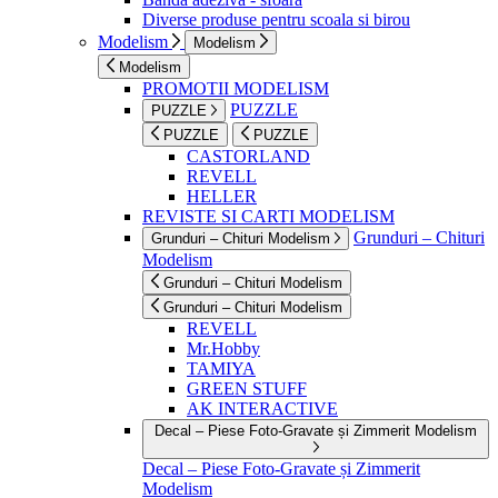
Diverse produse pentru scoala si birou
Modelism
Modelism
Modelism
PROMOTII MODELISM
PUZZLE
PUZZLE
PUZZLE
PUZZLE
CASTORLAND
REVELL
HELLER
REVISTE SI CARTI MODELISM
Grunduri – Chituri
Grunduri – Chituri Modelism
Modelism
Grunduri – Chituri Modelism
Grunduri – Chituri Modelism
REVELL
Mr.Hobby
TAMIYA
GREEN STUFF
AK INTERACTIVE
Decal – Piese Foto-Gravate și Zimmerit Modelism
Decal – Piese Foto-Gravate și Zimmerit
Modelism