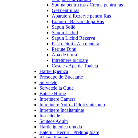
Spuma pentru ras - Crema pentru ras
Gel pentru ras
Aparate si Rezerve pentru Ras
Lotiuni - Balsam dupa Ras
Sapun Solid
Sapun Lichid
Sapun Lichid Rezerva
Pasta Dinti - Ata dentara
Periute Dinti
Apa de Gura
Intretinere picioare
Casete - Apa de Toaleta
Hartie Igienica
Prosoape de Bucatarie
Servetele
Servetele la Cutie
Batiste Hartie
Intretinere Camera
Intretinere Auto - Odorizante auto
Intretinere Incaltaminte
Insecticide
Scutece Adulti
Hartie igienica umeda
Baterii - Becuri - Prelungitoare
Alcool Sanitar