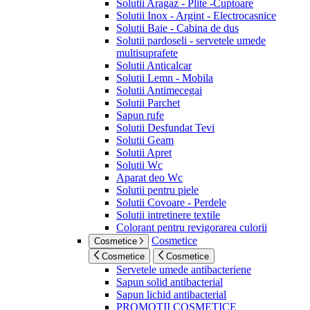
Solutii Aragaz - Plite -Cuptoare
Solutii Inox - Argint - Electrocasnice
Solutii Baie - Cabina de dus
Solutii pardoseli - servetele umede
multisuprafete
Solutii Anticalcar
Solutii Lemn - Mobila
Solutii Antimecegai
Solutii Parchet
Sapun rufe
Solutii Desfundat Tevi
Solutii Geam
Solutii Apret
Solutii Wc
Aparat deo Wc
Solutii pentru piele
Solutii Covoare - Perdele
Solutii intretinere textile
Colorant pentru revigorarea culorii
Cosmetice
Cosmetice
Cosmetice
Cosmetice
Servetele umede antibacteriene
Sapun solid antibacterial
Sapun lichid antibacterial
PROMOTII COSMETICE