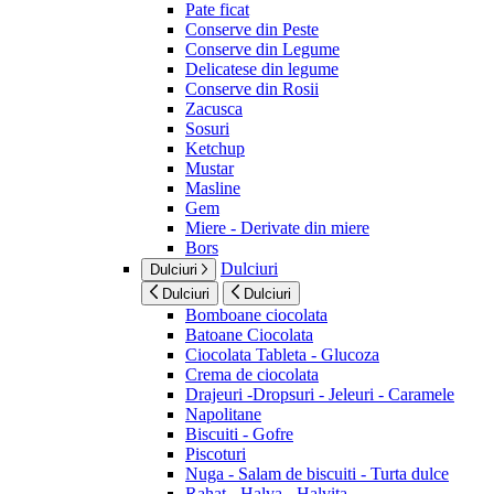
Pate ficat
Conserve din Peste
Conserve din Legume
Delicatese din legume
Conserve din Rosii
Zacusca
Sosuri
Ketchup
Mustar
Masline
Gem
Miere - Derivate din miere
Bors
Dulciuri
Dulciuri
Dulciuri
Dulciuri
Bomboane ciocolata
Batoane Ciocolata
Ciocolata Tableta - Glucoza
Crema de ciocolata
Drajeuri -Dropsuri - Jeleuri - Caramele
Napolitane
Biscuiti - Gofre
Piscoturi
Nuga - Salam de biscuiti - Turta dulce
Rahat - Halva - Halvita