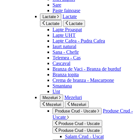
Sare
Paste fainoase
Lactate
Lactate
Lactate
Lactate
Lapte Proaspat
Lapte UHT
Lapte Cafea - Pudra Cafea
Iaurt natural
Sana - Chefir
Telemea - Cas
Cascaval
Branza de Vaci - Branza de burduf
Branza topita
Crema de branza - Mascarpone
Smantana
Unt
Mezeluri
Mezeluri
Mezeluri
Mezeluri
Produse Crud -
Produse Crud - Uscate
Uscate
Produse Crud - Uscate
Produse Crud - Uscate
Salam Crud - Uscat