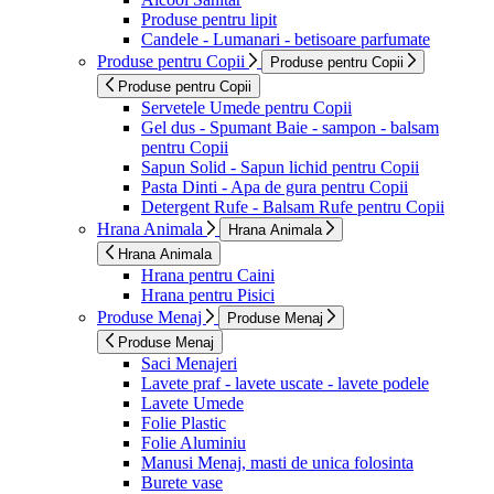
Produse pentru lipit
Candele - Lumanari - betisoare parfumate
Produse pentru Copii
Produse pentru Copii
Produse pentru Copii
Servetele Umede pentru Copii
Gel dus - Spumant Baie - sampon - balsam
pentru Copii
Sapun Solid - Sapun lichid pentru Copii
Pasta Dinti - Apa de gura pentru Copii
Detergent Rufe - Balsam Rufe pentru Copii
Hrana Animala
Hrana Animala
Hrana Animala
Hrana pentru Caini
Hrana pentru Pisici
Produse Menaj
Produse Menaj
Produse Menaj
Saci Menajeri
Lavete praf - lavete uscate - lavete podele
Lavete Umede
Folie Plastic
Folie Aluminiu
Manusi Menaj, masti de unica folosinta
Burete vase