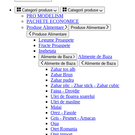
Categorii produse
Categorii produse
PRO MODELISM
PACHETE ECONOMICE
Produse Alimentare
Produse Alimentare
Produse Alimentare
Legume Proaspete
Fructe Proaspete
Inghetata
Alimente de Baza
Alimente de Baza
Alimente de Baza
Alimente de Baza
Zahar tos alb
Zahar Brun
Zahar pudra
Zahar plic - Zhar stick - Zahar cubic
Faina - Drojdie
Ulei de floarea soarelui
Ulei de masline
Malai
Orez - Fasole
Gris - Pesmet - Arpacas
Oua
Otet Romania
Otet import