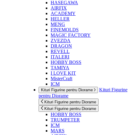
HASEGAWA
AIRFIX
ACADEMY
HELLER
MENG
FINEMOLDS
MAGIC FACTORY
ZVEZDA
DRAGON
REVELL
ITALERI
HOBBY BOSS
TAMIYA
I LOVE KIT
MisterCraft
ICM
Kituri Figurine
Kituri Figurine pentru Diorame
pentru Diorame
Kituri Figurine pentru Diorame
Kituri Figurine pentru Diorame
HOBBY BOSS
TRUMPETER
ICM
MARS