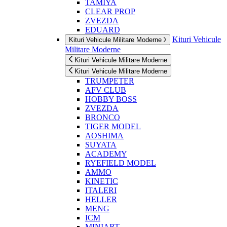
TAMIYA
CLEAR PROP
ZVEZDA
EDUARD
Kituri Vehicule
Kituri Vehicule Militare Moderne
Militare Moderne
Kituri Vehicule Militare Moderne
Kituri Vehicule Militare Moderne
TRUMPETER
AFV CLUB
HOBBY BOSS
ZVEZDA
BRONCO
TIGER MODEL
AOSHIMA
SUYATA
ACADEMY
RYEFIELD MODEL
AMMO
KINETIC
ITALERI
HELLER
MENG
ICM
MINIART