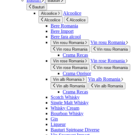
Bauturi
Bauturi
Bauturi
Alcoolice
Alcoolice
Alcoolice
Alcoolice
Bere Romania
Bere Import
Bere fara alcool
Vin rosu Romania
Vin rosu Romania
Vin rosu Romania
Vin rosu Romania
Crama Recas
Vin rose Romania
Vin rose Romania
Vin rose Romania
Vin rose Romania
Crama Oprisor
Vin alb Romania
Vin alb Romania
Vin alb Romania
Vin alb Romania
Crama Recas
Scotch Whisky
Single Malt Whisky
Whisky Cream
Bourbon Whisky
Gin
Liqueur
Bauturi Spirtoase Diverse