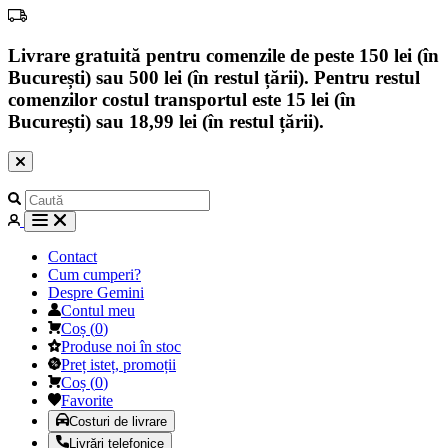
Livrare gratuită pentru comenzile de peste 150 lei (în
București) sau 500 lei (în restul țării). Pentru restul
comenzilor costul transportul este 15 lei (în
București) sau 18,99 lei (în restul țării).
Contact
Cum cumperi?
Despre Gemini
Contul meu
Coș
(
0
)
Produse noi în stoc
Preț isteț, promoții
Coș
(
0
)
Favorite
Costuri de livrare
Livrări telefonice