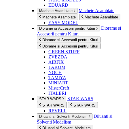
EDUARD
Machete Asamblate
Machete Asamblate
Machete Asamblate
Machete Asamblate
EASY MODEL
Diorame si
Diorame si Accesorii pentru Kituri
Accesorii pentru Kituri
Diorame si Accesorii pentru Kituri
Diorame si Accesorii pentru Kituri
GREEN STUFF
ZVEZDA
AIRFIX
TAKOM
NOCH
TAMIYA
MINIART
MisterCraft
ITALERI
STAR WARS
STAR WARS
STAR WARS
STAR WARS
REVELL
Diluanti si
Diluanti si Solventi Modelism
Solventi Modelism
Diluanti si Solventi Modelism