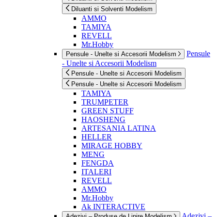
Diluanti si Solventi Modelism
AMMO
TAMIYA
REVELL
Mr.Hobby
Pensule
Pensule - Unelte si Accesorii Modelism
- Unelte si Accesorii Modelism
Pensule - Unelte si Accesorii Modelism
Pensule - Unelte si Accesorii Modelism
TAMIYA
TRUMPETER
GREEN STUFF
HAOSHENG
ARTESANIA LATINA
HELLER
MIRAGE HOBBY
MENG
FENGDA
ITALERI
REVELL
AMMO
Mr.Hobby
Ak INTERACTIVE
Adezivi –
Adezivi – Produse de Lipire Modelism