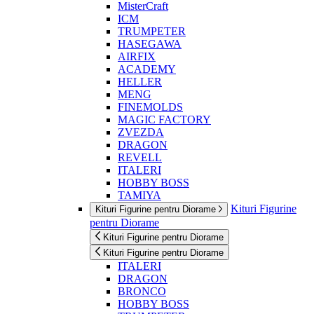
MisterCraft
ICM
TRUMPETER
HASEGAWA
AIRFIX
ACADEMY
HELLER
MENG
FINEMOLDS
MAGIC FACTORY
ZVEZDA
DRAGON
REVELL
ITALERI
HOBBY BOSS
TAMIYA
Kituri Figurine
Kituri Figurine pentru Diorame
pentru Diorame
Kituri Figurine pentru Diorame
Kituri Figurine pentru Diorame
ITALERI
DRAGON
BRONCO
HOBBY BOSS