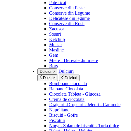
Pate ficat
Conserve din Peste
Conserve din Legume
Delicatese din legume
Conserve din Rosii
Zacusca
Sosuri
Ketchup
Mustar
Masline
Gem
Miere - Derivate din miere
Bors
Dulciuri
Dulciuri
Dulciuri
Dulciuri
Bomboane ciocolata
Batoane Ciocolata
Ciocolata Tableta - Glucoza
Crema de ciocolata
Drajeuri -Dropsuri - Jeleuri - Caramele
Napolitane
Biscuiti - Gofre
Piscoturi
Nuga - Salam de biscuiti - Turta dulce
Rahat - Halva - Halvita