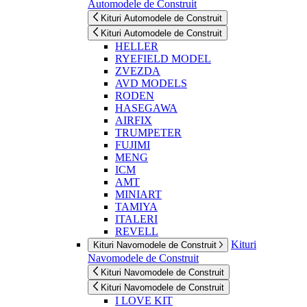
Automodele de Construit
Kituri Automodele de Construit
Kituri Automodele de Construit
HELLER
RYEFIELD MODEL
ZVEZDA
AVD MODELS
RODEN
HASEGAWA
AIRFIX
TRUMPETER
FUJIMI
MENG
ICM
AMT
MINIART
TAMIYA
ITALERI
REVELL
Kituri
Kituri Navomodele de Construit
Navomodele de Construit
Kituri Navomodele de Construit
Kituri Navomodele de Construit
I LOVE KIT