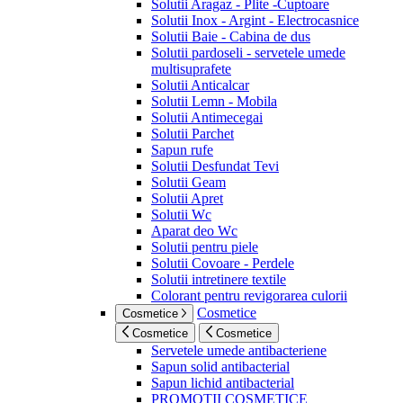
Solutii Aragaz - Plite -Cuptoare
Solutii Inox - Argint - Electrocasnice
Solutii Baie - Cabina de dus
Solutii pardoseli - servetele umede
multisuprafete
Solutii Anticalcar
Solutii Lemn - Mobila
Solutii Antimecegai
Solutii Parchet
Sapun rufe
Solutii Desfundat Tevi
Solutii Geam
Solutii Apret
Solutii Wc
Aparat deo Wc
Solutii pentru piele
Solutii Covoare - Perdele
Solutii intretinere textile
Colorant pentru revigorarea culorii
Cosmetice
Cosmetice
Cosmetice
Cosmetice
Servetele umede antibacteriene
Sapun solid antibacterial
Sapun lichid antibacterial
PROMOTII COSMETICE