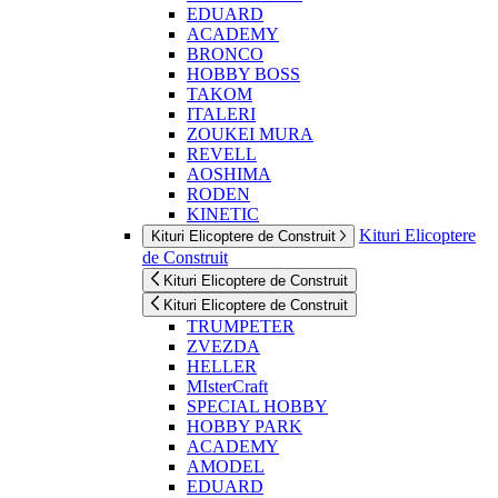
EDUARD
ACADEMY
BRONCO
HOBBY BOSS
TAKOM
ITALERI
ZOUKEI MURA
REVELL
AOSHIMA
RODEN
KINETIC
Kituri Elicoptere
Kituri Elicoptere de Construit
de Construit
Kituri Elicoptere de Construit
Kituri Elicoptere de Construit
TRUMPETER
ZVEZDA
HELLER
MIsterCraft
SPECIAL HOBBY
HOBBY PARK
ACADEMY
AMODEL
EDUARD