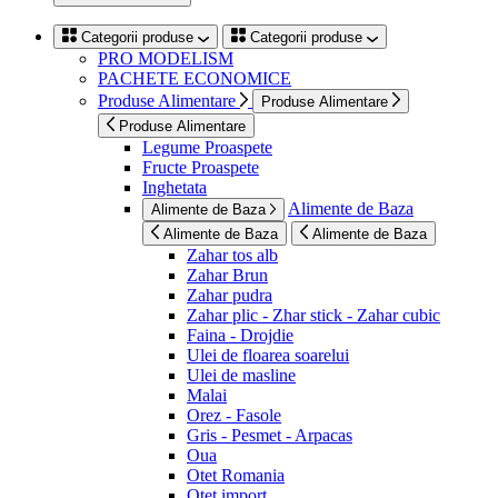
Categorii produse
Categorii produse
PRO MODELISM
PACHETE ECONOMICE
Produse Alimentare
Produse Alimentare
Produse Alimentare
Legume Proaspete
Fructe Proaspete
Inghetata
Alimente de Baza
Alimente de Baza
Alimente de Baza
Alimente de Baza
Zahar tos alb
Zahar Brun
Zahar pudra
Zahar plic - Zhar stick - Zahar cubic
Faina - Drojdie
Ulei de floarea soarelui
Ulei de masline
Malai
Orez - Fasole
Gris - Pesmet - Arpacas
Oua
Otet Romania
Otet import