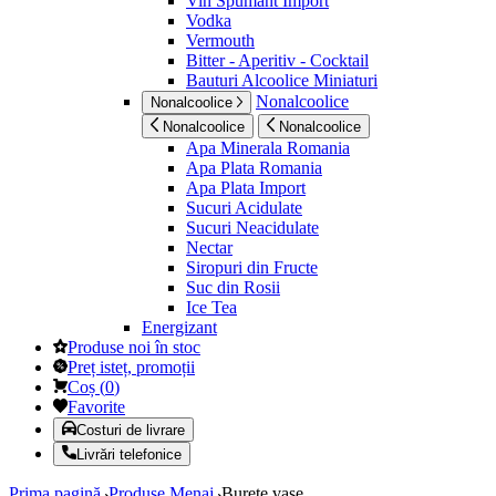
Vin Spumant Import
Vodka
Vermouth
Bitter - Aperitiv - Cocktail
Bauturi Alcoolice Miniaturi
Nonalcoolice
Nonalcoolice
Nonalcoolice
Nonalcoolice
Apa Minerala Romania
Apa Plata Romania
Apa Plata Import
Sucuri Acidulate
Sucuri Neacidulate
Nectar
Siropuri din Fructe
Suc din Rosii
Ice Tea
Energizant
Produse noi în stoc
Preț isteț, promoții
Coș
(
0
)
Favorite
Costuri de livrare
Livrări telefonice
Prima pagină
Produse Menaj
Burete vase