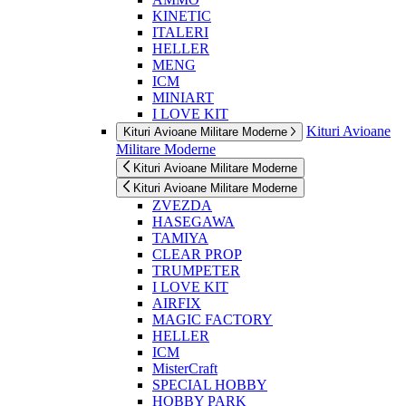
KINETIC
ITALERI
HELLER
MENG
ICM
MINIART
I LOVE KIT
Kituri Avioane
Kituri Avioane Militare Moderne
Militare Moderne
Kituri Avioane Militare Moderne
Kituri Avioane Militare Moderne
ZVEZDA
HASEGAWA
TAMIYA
CLEAR PROP
TRUMPETER
I LOVE KIT
AIRFIX
MAGIC FACTORY
HELLER
ICM
MisterCraft
SPECIAL HOBBY
HOBBY PARK