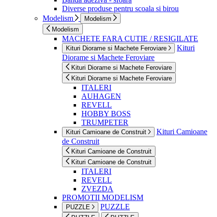
Diverse produse pentru scoala si birou
Modelism
Modelism
Modelism
MACHETE FARA CUTIE / RESIGILATE
Kituri
Kituri Diorame si Machete Feroviare
Diorame si Machete Feroviare
Kituri Diorame si Machete Feroviare
Kituri Diorame si Machete Feroviare
ITALERI
AUHAGEN
REVELL
HOBBY BOSS
TRUMPETER
Kituri Camioane
Kituri Camioane de Construit
de Construit
Kituri Camioane de Construit
Kituri Camioane de Construit
ITALERI
REVELL
ZVEZDA
PROMOTII MODELISM
PUZZLE
PUZZLE