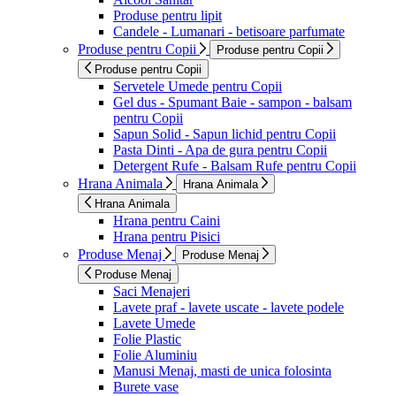
Produse pentru lipit
Candele - Lumanari - betisoare parfumate
Produse pentru Copii
Produse pentru Copii
Produse pentru Copii
Servetele Umede pentru Copii
Gel dus - Spumant Baie - sampon - balsam
pentru Copii
Sapun Solid - Sapun lichid pentru Copii
Pasta Dinti - Apa de gura pentru Copii
Detergent Rufe - Balsam Rufe pentru Copii
Hrana Animala
Hrana Animala
Hrana Animala
Hrana pentru Caini
Hrana pentru Pisici
Produse Menaj
Produse Menaj
Produse Menaj
Saci Menajeri
Lavete praf - lavete uscate - lavete podele
Lavete Umede
Folie Plastic
Folie Aluminiu
Manusi Menaj, masti de unica folosinta
Burete vase