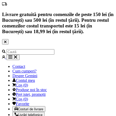
Livrare gratuită pentru comenzile de peste 150 lei (în
București) sau 500 lei (în restul țării). Pentru restul
comenzilor costul transportul este 15 lei (în
București) sau 18,99 lei (în restul țării).
Contact
Cum cumperi?
Despre Gemini
Contul meu
Coș
(
0
)
Produse noi în stoc
Preț isteț, promoții
Coș
(
0
)
Favorite
Costuri de livrare
Livrări telefonice