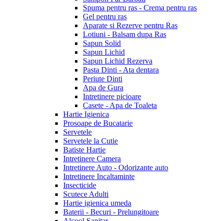
Spuma pentru ras - Crema pentru ras
Gel pentru ras
Aparate si Rezerve pentru Ras
Lotiuni - Balsam dupa Ras
Sapun Solid
Sapun Lichid
Sapun Lichid Rezerva
Pasta Dinti - Ata dentara
Periute Dinti
Apa de Gura
Intretinere picioare
Casete - Apa de Toaleta
Hartie Igienica
Prosoape de Bucatarie
Servetele
Servetele la Cutie
Batiste Hartie
Intretinere Camera
Intretinere Auto - Odorizante auto
Intretinere Incaltaminte
Insecticide
Scutece Adulti
Hartie igienica umeda
Baterii - Becuri - Prelungitoare
Alcool Sanitar