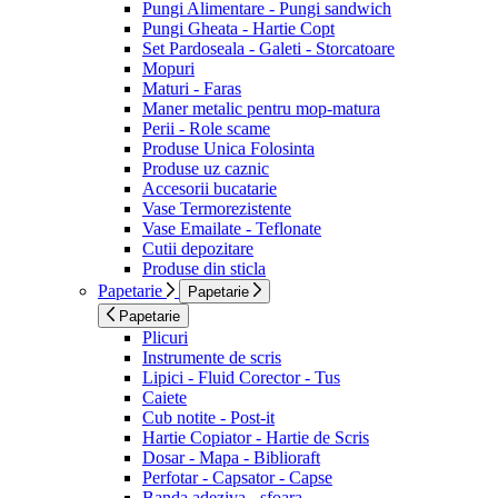
Pungi Alimentare - Pungi sandwich
Pungi Gheata - Hartie Copt
Set Pardoseala - Galeti - Storcatoare
Mopuri
Maturi - Faras
Maner metalic pentru mop-matura
Perii - Role scame
Produse Unica Folosinta
Produse uz caznic
Accesorii bucatarie
Vase Termorezistente
Vase Emailate - Teflonate
Cutii depozitare
Produse din sticla
Papetarie
Papetarie
Papetarie
Plicuri
Instrumente de scris
Lipici - Fluid Corector - Tus
Caiete
Cub notite - Post-it
Hartie Copiator - Hartie de Scris
Dosar - Mapa - Biblioraft
Perfotar - Capsator - Capse
Banda adeziva - sfoara