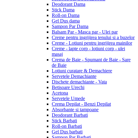
Deodorant Dama
Stick Dama
Roll-on Dama
Gel Dus dama
Sampon Par Dama
Balsam Par - Masca par - Ulei par
Creme pentru ingrijirea tenului si a buzelor
Creme - Lotiuni pentru ingrijirea mainilor
Creme - lapte corp - lotiuni corp - ulei
masaj
Crema de Baie - Spumant de Baie - Sare
de Baie
Lotiuni curatare & Demachiere
Servetele Demachiante
Dischete demachiante - Vata
Betisoare Urechi
Acetona
Servetele Umede
Crema Depilat - Benzi Depilat
Absorbante si tampoane
Deodorant Barbati
Stick Barbati
Roll-on Barbati
Gel Dus barbati
Sampon Par Barbati