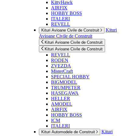
KittyHawk
AIRFIX
HOBBY BOSS
ITALERI
REVELL
Kituri
Kituri Avioane Civile de Construit
Avioane Civile de Construit
Kituri Avioane Civile de Construit
Kituri Avioane Civile de Construit
REVELL
RODEN
ZVEZDA
MisterCraft
SPECIAL HOBBY
BIGMODEL
TRUMPETER
HASEGAWA
HELLER
AMODEL
AIRFIX
HOBBY BOSS
ICM
ITALERI
Kituri
Kituri Automodele de Construit