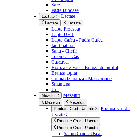
Sare
Paste fainoase
Lactate
Lactate
Lactate
Lactate
Lapte Proaspat
Lapte UHT
Lapte Cafea - Pudra Cafea
Iaurt natural
Sana - Chefir
Telemea - Cas
Cascaval
Branza de Vaci - Branza de burduf
Branza topita
Crema de branza - Mascarpone
Smantana
Unt
Mezeluri
Mezeluri
Mezeluri
Mezeluri
Produse Crud -
Produse Crud - Uscate
Uscate
Produse Crud - Uscate
Produse Crud - Uscate
Salam Crud - Uscat