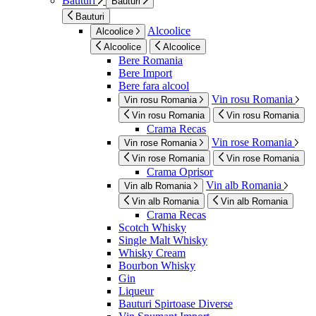
Bauturi
Bauturi
Bauturi
Alcoolice
Alcoolice
Alcoolice
Alcoolice
Bere Romania
Bere Import
Bere fara alcool
Vin rosu Romania
Vin rosu Romania
Vin rosu Romania
Vin rosu Romania
Crama Recas
Vin rose Romania
Vin rose Romania
Vin rose Romania
Vin rose Romania
Crama Oprisor
Vin alb Romania
Vin alb Romania
Vin alb Romania
Vin alb Romania
Crama Recas
Scotch Whisky
Single Malt Whisky
Whisky Cream
Bourbon Whisky
Gin
Liqueur
Bauturi Spirtoase Diverse