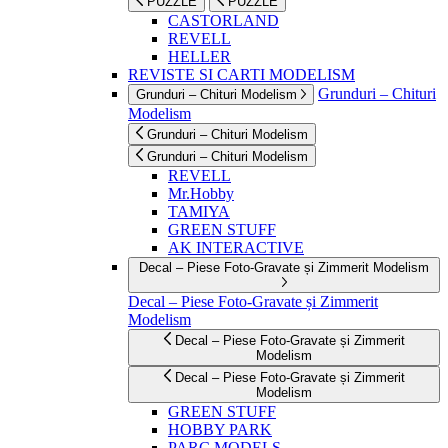
PUZZLE
PUZZLE
CASTORLAND
REVELL
HELLER
REVISTE SI CARTI MODELISM
Grunduri – Chituri
Grunduri – Chituri Modelism
Modelism
Grunduri – Chituri Modelism
Grunduri – Chituri Modelism
REVELL
Mr.Hobby
TAMIYA
GREEN STUFF
AK INTERACTIVE
Decal – Piese Foto-Gravate și Zimmerit Modelism
Decal – Piese Foto-Gravate și Zimmerit
Modelism
Decal – Piese Foto-Gravate și Zimmerit
Modelism
Decal – Piese Foto-Gravate și Zimmerit
Modelism
GREEN STUFF
HOBBY PARK
PARC MODELS