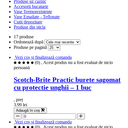
Produse uz caznic
Accesorii bucatarie
Vase Termorezistente
Vase Emailate - Teflonate
Cutii depozitare
Produse din sticla
17 produse
Ordonează după
Produse pe pagină
Vezi coș și finalizează comanda
(0)
, Acest produs nu a fost evaluat de nicio
persoană
Scotch-Brite Practic burete sagomat
cu protectie unghii – 1 buc
, preț
3.99 lei
Adaugă în coș
Vezi coș și finalizează comanda
(0)
, Acest produs nu a fost evaluat de nicio