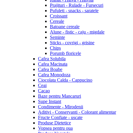
Prajituri - Rulade - Fursecuri
Pufuleti - snacks - saratele
Croissant
Cereale
Batoane cereale
Alune - fistic - caju - migdale
Seminte
Sticks - covrigi - grisine
Chips
Porumb floricele
Cafea Solubila
Cafea Macinata
Cafea Boabe
Cafea Monodoza
Ciocolata Calda - Cappucino
Ceai
Cacao
Baze pentru Mancaruri
Supe Instant
Condimente - Mirodenii
Aditivi - Conservanti - Colorant alimentar
Fructe Confiate - uscate
Produse Dietetice
Vopsea pentru oua