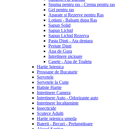
Spuma pentru ras - Crema pentru ras
Gel pentru ras
Aparate si Rezerve pentru Ras
Lotiuni - Balsam dupa Ras
Sapun Solid
Sapun Lichid
Sapun Lichid Rezerva
Pasta Dinti - Ata dentara
Periute Dinti
Apa de Gura
Intretinere picioare
Casete - Apa de Toaleta
Hartie Igienica
Prosoape de Bucatarie
Servetele
Servetele la Cutie
Batiste Hartie
Intretinere Camera
Intretinere Auto - Odorizante auto
Intretinere Incaltaminte
Insecticide
Scutece Adulti
Hartie igienica umeda
Baterii - Becuri - Prelungitoare
Alcool Sanitar