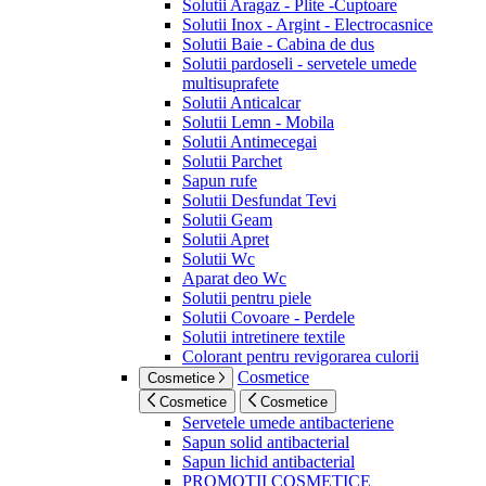
Solutii Aragaz - Plite -Cuptoare
Solutii Inox - Argint - Electrocasnice
Solutii Baie - Cabina de dus
Solutii pardoseli - servetele umede
multisuprafete
Solutii Anticalcar
Solutii Lemn - Mobila
Solutii Antimecegai
Solutii Parchet
Sapun rufe
Solutii Desfundat Tevi
Solutii Geam
Solutii Apret
Solutii Wc
Aparat deo Wc
Solutii pentru piele
Solutii Covoare - Perdele
Solutii intretinere textile
Colorant pentru revigorarea culorii
Cosmetice
Cosmetice
Cosmetice
Cosmetice
Servetele umede antibacteriene
Sapun solid antibacterial
Sapun lichid antibacterial
PROMOTII COSMETICE