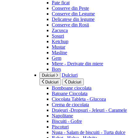
Pate ficat
Conserve din Peste
Conserve din Legume
Delicatese din legume
Conserve din Rosii
Zacusca
Sosuri
Ketchup
Mustar
Masline
Gem
Miere - Derivate din miere
Bors
Dulciuri
Dulciuri
Dulciuri
Dulciuri
Bomboane ciocolata
Batoane Ciocolata
Ciocolata Tableta - Glucoza
Crema de ciocolata
Drajeuri -Dropsuri - Jeleuri - Caramele
Napolitane
Biscuiti - Gofre
Piscoturi
Nuga - Salam de biscuiti - Turta dulce
Rahat - Halva - Halvita