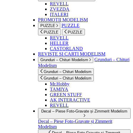
REVELL
ZVEZDA
ITALERI
PROMOTII MODELISM
PUZZLE
PUZZLE
PUZZLE
PUZZLE
REVELL
HELLER
CASTORLAND
REVISTE SI CARTI MODELISM
Grunduri – Chituri
Grunduri – Chituri Modelism
Modelism
Grunduri – Chituri Modelism
Grunduri – Chituri Modelism
Mr.Hobby
TAMIYA
GREEN STUFF
AK INTERACTIVE
REVELL
Decal – Piese Foto-Gravate și Zimmerit Modelism
Decal – Piese Foto-Gravate și Zimmerit
Modelism
Decal – Piese Foto-Gravate și Zimmerit