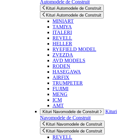
Automodele de Construit
Kituri Automodele de Construit
Kituri Automodele de Construit
MINIART
TAMIYA
ITALERI
REVELL
HELLER
RYEFIELD MODEL
ZVEZDA
AVD MODELS
RODEN
HASEGAWA
AIRFIX
TRUMPETER
FUJIMI
MENG
ICM
AMT
Kituri
Kituri Navomodele de Construit
Navomodele de Construit
Kituri Navomodele de Construit
Kituri Navomodele de Construit
REVELL