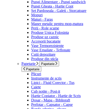
Pungi Alimentare - Pungi sandwich
Pungi Gheata - Hartie Copt
Set Pardoseala - Galeti - Storcatoare
Mopuri
Maturi - Faras
Maner metalic pentru mop-matura
Perii - Role scame
Produse Unica Folosinta
Produse uz caznic
Accesorii bucatarie
Vase Termorezistente
Vase Emailate - Teflonate
Cutii depozitare
Produse din sticla
Papetarie
Papetarie
Papetarie
Plicuri
Instrumente de scris
Lipici - Fluid Corector - Tus
Caiete
Cub notite - Post-it
Hartie Copiator - Hartie de Scris
Dosar - Mapa - Biblioraft
Perfotar - Capsator - Capse
Banda adeziva - sfoara