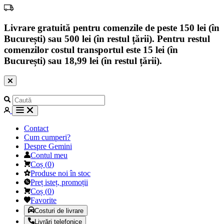
Livrare gratuită pentru comenzile de peste 150 lei (în
București) sau 500 lei (în restul țării). Pentru restul
comenzilor costul transportul este 15 lei (în
București) sau 18,99 lei (în restul țării).
Contact
Cum cumperi?
Despre Gemini
Contul meu
Coș
(
0
)
Produse noi în stoc
Preț isteț, promoții
Coș
(
0
)
Favorite
Costuri de livrare
Livrări telefonice