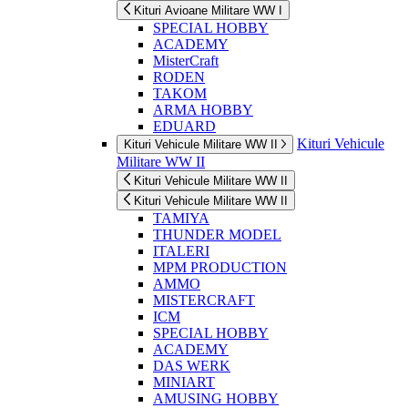
Kituri Avioane Militare WW I
SPECIAL HOBBY
ACADEMY
MisterCraft
RODEN
TAKOM
ARMA HOBBY
EDUARD
Kituri Vehicule
Kituri Vehicule Militare WW II
Militare WW II
Kituri Vehicule Militare WW II
Kituri Vehicule Militare WW II
TAMIYA
THUNDER MODEL
ITALERI
MPM PRODUCTION
AMMO
MISTERCRAFT
ICM
SPECIAL HOBBY
ACADEMY
DAS WERK
MINIART
AMUSING HOBBY