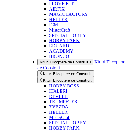
I LOVE KIT
AIRFIX
MAGIC FACTORY
HELLER
ICM
MisterCraft
SPECIAL HOBBY
HOBBY PARK
EDUARD
ACADEMY
BRONCO
Kituri Elicoptere
Kituri Elicoptere de Construit
de Construit
Kituri Elicoptere de Construit
Kituri Elicoptere de Construit
HOBBY BOSS
ITALERI
REVELL
TRUMPETER
ZVEZDA
HELLER
MIsterCraft
SPECIAL HOBBY
HOBBY PARK