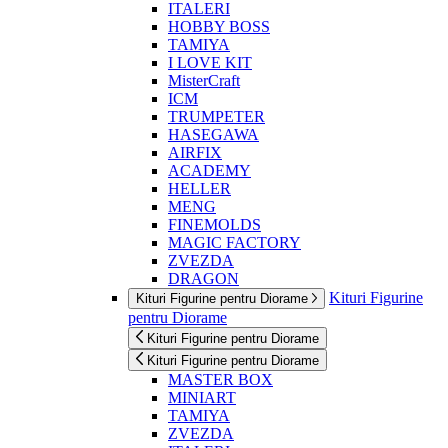
ITALERI
HOBBY BOSS
TAMIYA
I LOVE KIT
MisterCraft
ICM
TRUMPETER
HASEGAWA
AIRFIX
ACADEMY
HELLER
MENG
FINEMOLDS
MAGIC FACTORY
ZVEZDA
DRAGON
Kituri Figurine
Kituri Figurine pentru Diorame
pentru Diorame
Kituri Figurine pentru Diorame
Kituri Figurine pentru Diorame
MASTER BOX
MINIART
TAMIYA
ZVEZDA