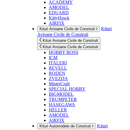
ACADEMY
AMODEL
EDUARD
KittyHawk
AIRFIX
Kituri
Kituri Avioane Civile de Construit
Avioane Civile de Construit
Kituri Avioane Civile de Construit
Kituri Avioane Civile de Construit
HOBBY BOSS
ICM
ITALERI
REVELL
RODEN
ZVEZDA
MisterCraft
SPECIAL HOBBY
BIGMODEL
TRUMPETER
HASEGAWA
HELLER
AMODEL
AIRFIX
Kituri
Kituri Automodele de Construit