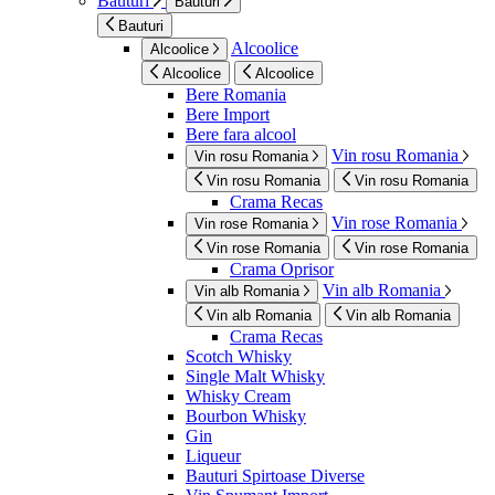
Bauturi
Bauturi
Bauturi
Alcoolice
Alcoolice
Alcoolice
Alcoolice
Bere Romania
Bere Import
Bere fara alcool
Vin rosu Romania
Vin rosu Romania
Vin rosu Romania
Vin rosu Romania
Crama Recas
Vin rose Romania
Vin rose Romania
Vin rose Romania
Vin rose Romania
Crama Oprisor
Vin alb Romania
Vin alb Romania
Vin alb Romania
Vin alb Romania
Crama Recas
Scotch Whisky
Single Malt Whisky
Whisky Cream
Bourbon Whisky
Gin
Liqueur
Bauturi Spirtoase Diverse