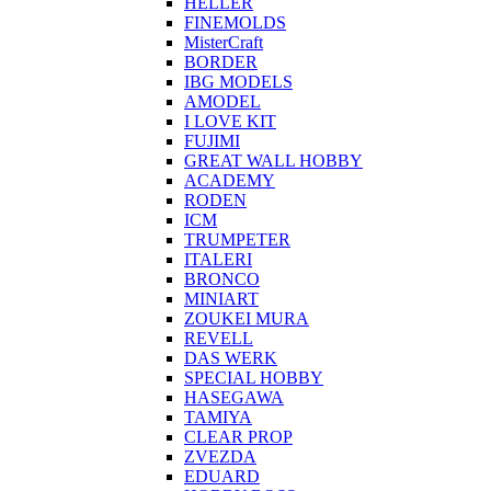
HELLER
FINEMOLDS
MisterCraft
BORDER
IBG MODELS
AMODEL
I LOVE KIT
FUJIMI
GREAT WALL HOBBY
ACADEMY
RODEN
ICM
TRUMPETER
ITALERI
BRONCO
MINIART
ZOUKEI MURA
REVELL
DAS WERK
SPECIAL HOBBY
HASEGAWA
TAMIYA
CLEAR PROP
ZVEZDA
EDUARD