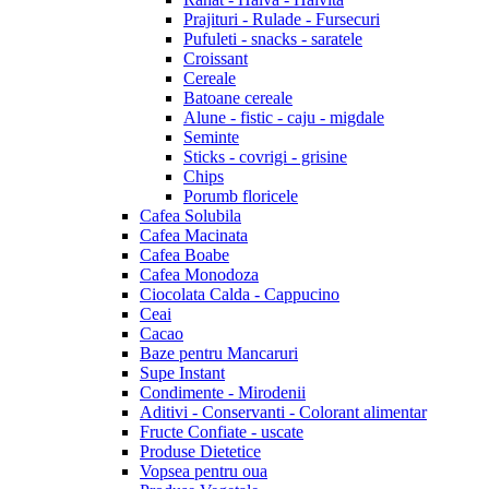
Prajituri - Rulade - Fursecuri
Pufuleti - snacks - saratele
Croissant
Cereale
Batoane cereale
Alune - fistic - caju - migdale
Seminte
Sticks - covrigi - grisine
Chips
Porumb floricele
Cafea Solubila
Cafea Macinata
Cafea Boabe
Cafea Monodoza
Ciocolata Calda - Cappucino
Ceai
Cacao
Baze pentru Mancaruri
Supe Instant
Condimente - Mirodenii
Aditivi - Conservanti - Colorant alimentar
Fructe Confiate - uscate
Produse Dietetice
Vopsea pentru oua