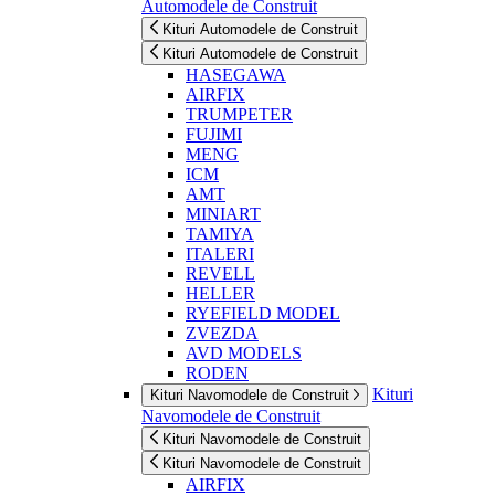
Automodele de Construit
Kituri Automodele de Construit
Kituri Automodele de Construit
HASEGAWA
AIRFIX
TRUMPETER
FUJIMI
MENG
ICM
AMT
MINIART
TAMIYA
ITALERI
REVELL
HELLER
RYEFIELD MODEL
ZVEZDA
AVD MODELS
RODEN
Kituri
Kituri Navomodele de Construit
Navomodele de Construit
Kituri Navomodele de Construit
Kituri Navomodele de Construit
AIRFIX