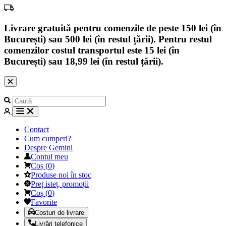
Livrare gratuită pentru comenzile de peste 150 lei (în
București) sau 500 lei (în restul țării). Pentru restul
comenzilor costul transportul este 15 lei (în
București) sau 18,99 lei (în restul țării).
Contact
Cum cumperi?
Despre Gemini
Contul meu
Coș
(
0
)
Produse noi în stoc
Preț isteț, promoții
Coș
(
0
)
Favorite
Costuri de livrare
Livrări telefonice