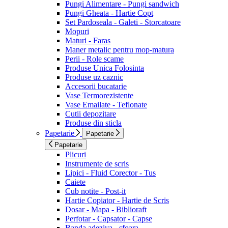
Pungi Alimentare - Pungi sandwich
Pungi Gheata - Hartie Copt
Set Pardoseala - Galeti - Storcatoare
Mopuri
Maturi - Faras
Maner metalic pentru mop-matura
Perii - Role scame
Produse Unica Folosinta
Produse uz caznic
Accesorii bucatarie
Vase Termorezistente
Vase Emailate - Teflonate
Cutii depozitare
Produse din sticla
Papetarie
Papetarie
Papetarie
Plicuri
Instrumente de scris
Lipici - Fluid Corector - Tus
Caiete
Cub notite - Post-it
Hartie Copiator - Hartie de Scris
Dosar - Mapa - Biblioraft
Perfotar - Capsator - Capse
Banda adeziva - sfoara