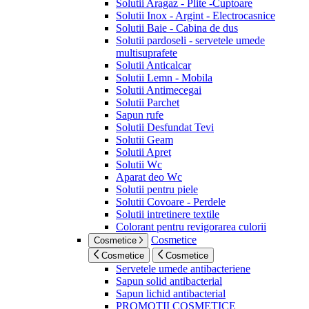
Solutii Aragaz - Plite -Cuptoare
Solutii Inox - Argint - Electrocasnice
Solutii Baie - Cabina de dus
Solutii pardoseli - servetele umede
multisuprafete
Solutii Anticalcar
Solutii Lemn - Mobila
Solutii Antimecegai
Solutii Parchet
Sapun rufe
Solutii Desfundat Tevi
Solutii Geam
Solutii Apret
Solutii Wc
Aparat deo Wc
Solutii pentru piele
Solutii Covoare - Perdele
Solutii intretinere textile
Colorant pentru revigorarea culorii
Cosmetice
Cosmetice
Cosmetice
Cosmetice
Servetele umede antibacteriene
Sapun solid antibacterial
Sapun lichid antibacterial
PROMOTII COSMETICE