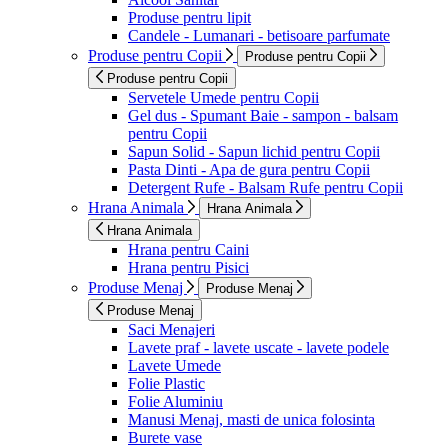
Produse pentru lipit
Candele - Lumanari - betisoare parfumate
Produse pentru Copii
Produse pentru Copii
Produse pentru Copii
Servetele Umede pentru Copii
Gel dus - Spumant Baie - sampon - balsam
pentru Copii
Sapun Solid - Sapun lichid pentru Copii
Pasta Dinti - Apa de gura pentru Copii
Detergent Rufe - Balsam Rufe pentru Copii
Hrana Animala
Hrana Animala
Hrana Animala
Hrana pentru Caini
Hrana pentru Pisici
Produse Menaj
Produse Menaj
Produse Menaj
Saci Menajeri
Lavete praf - lavete uscate - lavete podele
Lavete Umede
Folie Plastic
Folie Aluminiu
Manusi Menaj, masti de unica folosinta
Burete vase