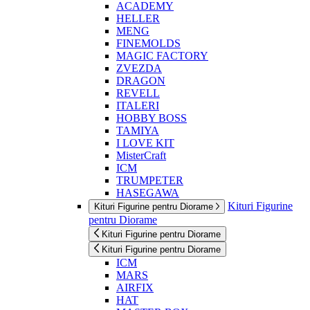
ACADEMY
HELLER
MENG
FINEMOLDS
MAGIC FACTORY
ZVEZDA
DRAGON
REVELL
ITALERI
HOBBY BOSS
TAMIYA
I LOVE KIT
MisterCraft
ICM
TRUMPETER
HASEGAWA
Kituri Figurine
Kituri Figurine pentru Diorame
pentru Diorame
Kituri Figurine pentru Diorame
Kituri Figurine pentru Diorame
ICM
MARS
AIRFIX
HAT