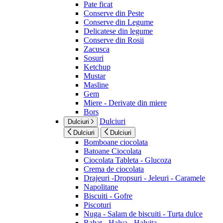
Pate ficat
Conserve din Peste
Conserve din Legume
Delicatese din legume
Conserve din Rosii
Zacusca
Sosuri
Ketchup
Mustar
Masline
Gem
Miere - Derivate din miere
Bors
Dulciuri
Dulciuri
Dulciuri
Dulciuri
Bomboane ciocolata
Batoane Ciocolata
Ciocolata Tableta - Glucoza
Crema de ciocolata
Drajeuri -Dropsuri - Jeleuri - Caramele
Napolitane
Biscuiti - Gofre
Piscoturi
Nuga - Salam de biscuiti - Turta dulce
Rahat - Halva - Halvita