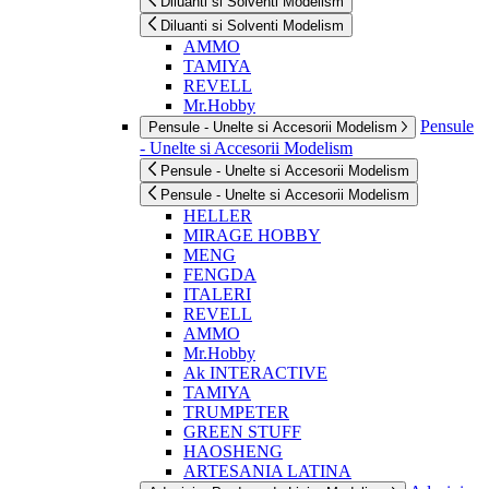
Diluanti si Solventi Modelism
Diluanti si Solventi Modelism
AMMO
TAMIYA
REVELL
Mr.Hobby
Pensule
Pensule - Unelte si Accesorii Modelism
- Unelte si Accesorii Modelism
Pensule - Unelte si Accesorii Modelism
Pensule - Unelte si Accesorii Modelism
HELLER
MIRAGE HOBBY
MENG
FENGDA
ITALERI
REVELL
AMMO
Mr.Hobby
Ak INTERACTIVE
TAMIYA
TRUMPETER
GREEN STUFF
HAOSHENG
ARTESANIA LATINA