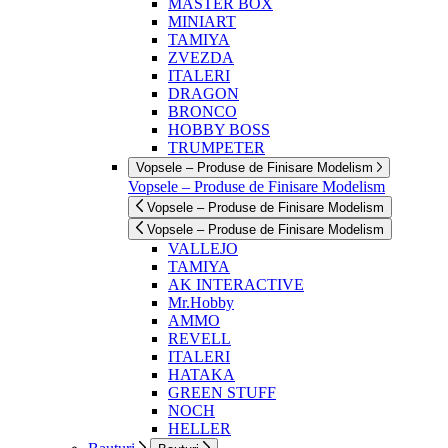
MASTER BOX
MINIART
TAMIYA
ZVEZDA
ITALERI
DRAGON
BRONCO
HOBBY BOSS
TRUMPETER
Vopsele – Produse de Finisare Modelism
Vopsele – Produse de Finisare Modelism
Vopsele – Produse de Finisare Modelism
Vopsele – Produse de Finisare Modelism
VALLEJO
TAMIYA
AK INTERACTIVE
Mr.Hobby
AMMO
REVELL
ITALERI
HATAKA
GREEN STUFF
NOCH
HELLER