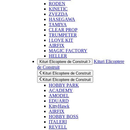
RODEN
KINETIC
ZVEZDA
HASEGAWA
TAMIYA
CLEAR PROP
TRUMPETER
I LOVE KIT
AIRFIX
MAGIC FACTORY
HELLER
Kituri Elicoptere
Kituri Elicoptere de Construit
de Construit
Kituri Elicoptere de Construit
Kituri Elicoptere de Construit
HOBBY PARK
ACADEMY
AMODEL
EDUARD
KittyHawk
AIRFIX
HOBBY BOSS
ITALERI
REVELL