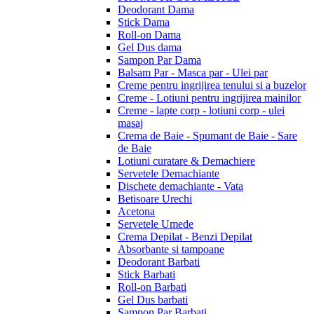
Deodorant Dama
Stick Dama
Roll-on Dama
Gel Dus dama
Sampon Par Dama
Balsam Par - Masca par - Ulei par
Creme pentru ingrijirea tenului si a buzelor
Creme - Lotiuni pentru ingrijirea mainilor
Creme - lapte corp - lotiuni corp - ulei
masaj
Crema de Baie - Spumant de Baie - Sare
de Baie
Lotiuni curatare & Demachiere
Servetele Demachiante
Dischete demachiante - Vata
Betisoare Urechi
Acetona
Servetele Umede
Crema Depilat - Benzi Depilat
Absorbante si tampoane
Deodorant Barbati
Stick Barbati
Roll-on Barbati
Gel Dus barbati
Sampon Par Barbati