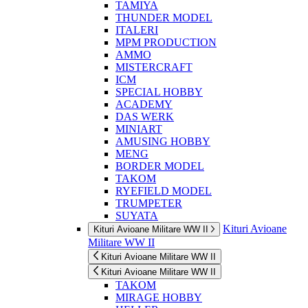
TAMIYA
THUNDER MODEL
ITALERI
MPM PRODUCTION
AMMO
MISTERCRAFT
ICM
SPECIAL HOBBY
ACADEMY
DAS WERK
MINIART
AMUSING HOBBY
MENG
BORDER MODEL
TAKOM
RYEFIELD MODEL
TRUMPETER
SUYATA
Kituri Avioane
Kituri Avioane Militare WW II
Militare WW II
Kituri Avioane Militare WW II
Kituri Avioane Militare WW II
TAKOM
MIRAGE HOBBY