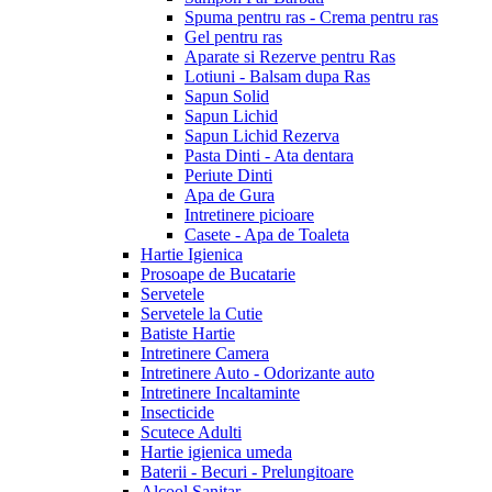
Spuma pentru ras - Crema pentru ras
Gel pentru ras
Aparate si Rezerve pentru Ras
Lotiuni - Balsam dupa Ras
Sapun Solid
Sapun Lichid
Sapun Lichid Rezerva
Pasta Dinti - Ata dentara
Periute Dinti
Apa de Gura
Intretinere picioare
Casete - Apa de Toaleta
Hartie Igienica
Prosoape de Bucatarie
Servetele
Servetele la Cutie
Batiste Hartie
Intretinere Camera
Intretinere Auto - Odorizante auto
Intretinere Incaltaminte
Insecticide
Scutece Adulti
Hartie igienica umeda
Baterii - Becuri - Prelungitoare
Alcool Sanitar