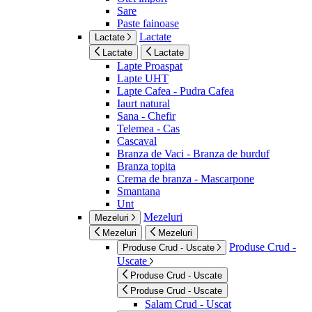
Sare
Paste fainoase
Lactate
Lactate
Lactate
Lactate
Lapte Proaspat
Lapte UHT
Lapte Cafea - Pudra Cafea
Iaurt natural
Sana - Chefir
Telemea - Cas
Cascaval
Branza de Vaci - Branza de burduf
Branza topita
Crema de branza - Mascarpone
Smantana
Unt
Mezeluri
Mezeluri
Mezeluri
Mezeluri
Produse Crud -
Produse Crud - Uscate
Uscate
Produse Crud - Uscate
Produse Crud - Uscate
Salam Crud - Uscat