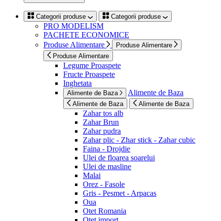
Categorii produse
Categorii produse
PRO MODELISM
PACHETE ECONOMICE
Produse Alimentare
Produse Alimentare
Produse Alimentare
Legume Proaspete
Fructe Proaspete
Inghetata
Alimente de Baza
Alimente de Baza
Alimente de Baza
Alimente de Baza
Zahar tos alb
Zahar Brun
Zahar pudra
Zahar plic - Zhar stick - Zahar cubic
Faina - Drojdie
Ulei de floarea soarelui
Ulei de masline
Malai
Orez - Fasole
Gris - Pesmet - Arpacas
Oua
Otet Romania
Otet import