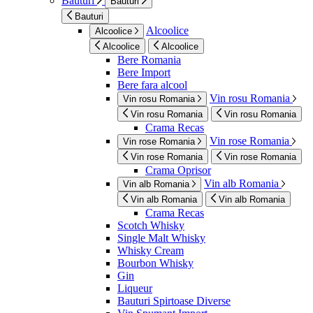
Bauturi
Bauturi
Bauturi
Alcoolice
Alcoolice
Alcoolice
Alcoolice
Bere Romania
Bere Import
Bere fara alcool
Vin rosu Romania
Vin rosu Romania
Vin rosu Romania
Vin rosu Romania
Crama Recas
Vin rose Romania
Vin rose Romania
Vin rose Romania
Vin rose Romania
Crama Oprisor
Vin alb Romania
Vin alb Romania
Vin alb Romania
Vin alb Romania
Crama Recas
Scotch Whisky
Single Malt Whisky
Whisky Cream
Bourbon Whisky
Gin
Liqueur
Bauturi Spirtoase Diverse