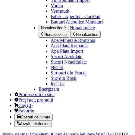
Vin Spumant Import
Vodka
Vermouth
Bitter - Aperitiv - Cocktail
Bauturi Alcoolice Miniaturi
Nonalcoolice
Nonalcoolice
Nonalcoolice
Nonalcoolice
Apa Minerala Romania
Apa Plata Romania
Apa Plata Import
Sucuri Acidulate
Sucuri Neacidulate
Nectar
Siropuri din Fructe
Suc din Rosii
Ice Tea
Energizant
Produse noi în stoc
Preț isteț, promoții
Coș
(
0
)
Favorite
Costuri de livrare
Livrări telefonice
Prima pagină
Modelism
Kituri Avioane Militare WW II
HOBBY