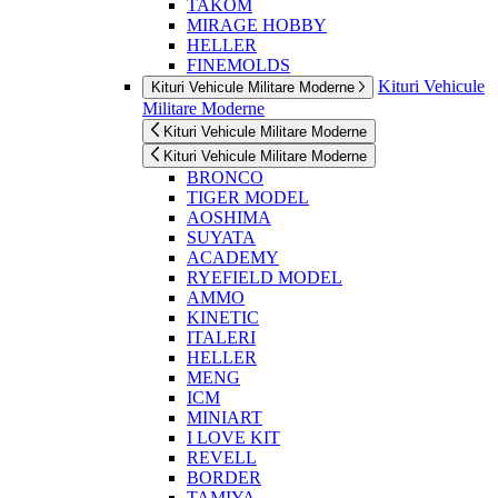
TAKOM
MIRAGE HOBBY
HELLER
FINEMOLDS
Kituri Vehicule
Kituri Vehicule Militare Moderne
Militare Moderne
Kituri Vehicule Militare Moderne
Kituri Vehicule Militare Moderne
BRONCO
TIGER MODEL
AOSHIMA
SUYATA
ACADEMY
RYEFIELD MODEL
AMMO
KINETIC
ITALERI
HELLER
MENG
ICM
MINIART
I LOVE KIT
REVELL
BORDER
TAMIYA