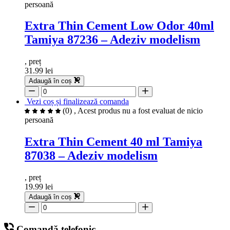
persoană
Extra Thin Cement Low Odor 40ml
Tamiya 87236 – Adeziv modelism
, preț
31.99 lei
Adaugă în coș
Vezi coș și finalizează comanda
(0)
, Acest produs nu a fost evaluat de nicio
persoană
Extra Thin Cement 40 ml Tamiya
87038 – Adeziv modelism
, preț
19.99 lei
Adaugă în coș
Comandă telefonic