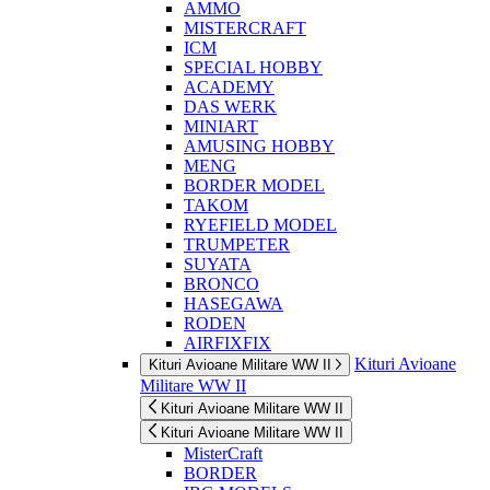
AMMO
MISTERCRAFT
ICM
SPECIAL HOBBY
ACADEMY
DAS WERK
MINIART
AMUSING HOBBY
MENG
BORDER MODEL
TAKOM
RYEFIELD MODEL
TRUMPETER
SUYATA
BRONCO
HASEGAWA
RODEN
AIRFIXFIX
Kituri Avioane
Kituri Avioane Militare WW II
Militare WW II
Kituri Avioane Militare WW II
Kituri Avioane Militare WW II
MisterCraft
BORDER