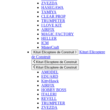
ZVEZDA
HASEGAWA
TAMIYA
CLEAR PROP
TRUMPETER
I LOVE KIT
AIRFIX
MAGIC FACTORY
HELLER
ICM
MisterCraft
Kituri Elicoptere
Kituri Elicoptere de Construit
de Construit
Kituri Elicoptere de Construit
Kituri Elicoptere de Construit
AMODEL
EDUARD
KittyHawk
AIRFIX
HOBBY BOSS
ITALERI
REVELL
TRUMPETER
ZVEZDA