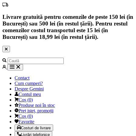
Livrare gratuită pentru comenzile de peste 150 lei (în
București) sau 500 lei (în restul țării). Pentru restul
comenzilor costul transportul este 15 lei (în
București) sau 18,99 lei (în restul țării).
Contact
Cum cumperi?
Despre Gemini
Contul meu
Coș
(
0
)
Produse noi în stoc
Preț isteț, promoții
Coș
(
0
)
Favorite
Costuri de livrare
Livrări telefonice