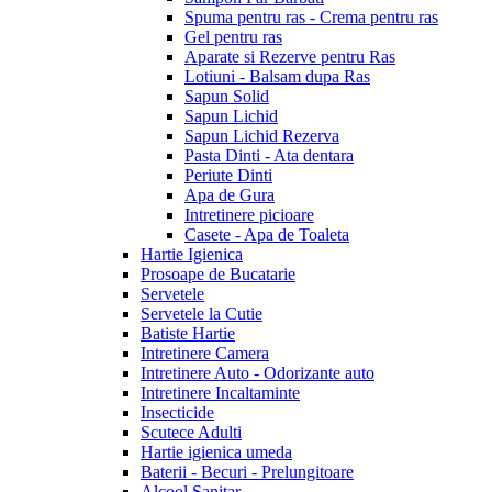
Spuma pentru ras - Crema pentru ras
Gel pentru ras
Aparate si Rezerve pentru Ras
Lotiuni - Balsam dupa Ras
Sapun Solid
Sapun Lichid
Sapun Lichid Rezerva
Pasta Dinti - Ata dentara
Periute Dinti
Apa de Gura
Intretinere picioare
Casete - Apa de Toaleta
Hartie Igienica
Prosoape de Bucatarie
Servetele
Servetele la Cutie
Batiste Hartie
Intretinere Camera
Intretinere Auto - Odorizante auto
Intretinere Incaltaminte
Insecticide
Scutece Adulti
Hartie igienica umeda
Baterii - Becuri - Prelungitoare
Alcool Sanitar