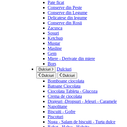
Pate ficat
Conserve din Peste
Conserve din Legume
Delicatese din legume
Conserve din Rosii
Zacusca
Sosuri
Ketchup
Mustar
Masline
Gem
Miere - Derivate din miere
Bors
Dulciuri
Dulciuri
Dulciuri
Dulciuri
Bomboane ciocolata
Batoane Ciocolata
Ciocolata Tableta - Glucoza
Crema de ciocolata
Drajeuri -Dropsuri - Jeleuri - Caramele
Napolitane
Biscuiti - Gofre
Piscoturi
Nuga - Salam de biscuiti - Turta dulce
Rahat - Halva - Halvita