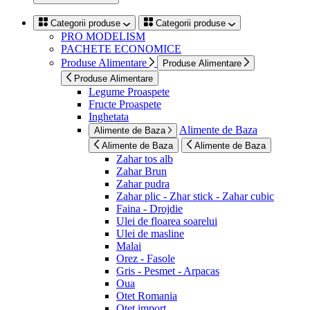
Categorii produse
Categorii produse
PRO MODELISM
PACHETE ECONOMICE
Produse Alimentare
Produse Alimentare
Produse Alimentare
Legume Proaspete
Fructe Proaspete
Inghetata
Alimente de Baza
Alimente de Baza
Alimente de Baza
Alimente de Baza
Zahar tos alb
Zahar Brun
Zahar pudra
Zahar plic - Zhar stick - Zahar cubic
Faina - Drojdie
Ulei de floarea soarelui
Ulei de masline
Malai
Orez - Fasole
Gris - Pesmet - Arpacas
Oua
Otet Romania
Otet import