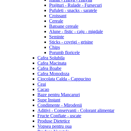
Prajituri - Rulade - Fursecuri
Pufuleti - snacks - saratele
Croissant
Cereale
Batoane cereale
Alune - fistic - caju - migdale
Seminte
Sticks - covrigi - grisine
Chips
Porumb floricele
Cafea Solubila
Cafea Macinata
Cafea Boabe
Cafea Monodoza
Ciocolata Calda - Cappucino
Ceai
Cacao
Baze pentru Mancaruri
Supe Instant
Condimente - Mirodenii
Aditivi - Conservanti - Colorant alimentar
Fructe Confiate - uscate
Produse Dietetice
Vopsea pentru oua