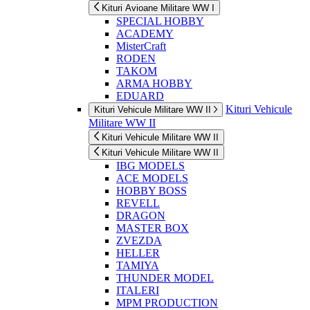
Kituri Avioane Militare WW I
SPECIAL HOBBY
ACADEMY
MisterCraft
RODEN
TAKOM
ARMA HOBBY
EDUARD
Kituri Vehicule
Kituri Vehicule Militare WW II
Militare WW II
Kituri Vehicule Militare WW II
Kituri Vehicule Militare WW II
IBG MODELS
ACE MODELS
HOBBY BOSS
REVELL
DRAGON
MASTER BOX
ZVEZDA
HELLER
TAMIYA
THUNDER MODEL
ITALERI
MPM PRODUCTION