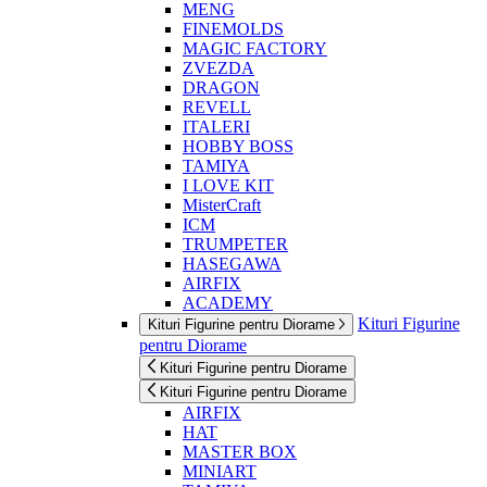
MENG
FINEMOLDS
MAGIC FACTORY
ZVEZDA
DRAGON
REVELL
ITALERI
HOBBY BOSS
TAMIYA
I LOVE KIT
MisterCraft
ICM
TRUMPETER
HASEGAWA
AIRFIX
ACADEMY
Kituri Figurine
Kituri Figurine pentru Diorame
pentru Diorame
Kituri Figurine pentru Diorame
Kituri Figurine pentru Diorame
AIRFIX
HAT
MASTER BOX
MINIART