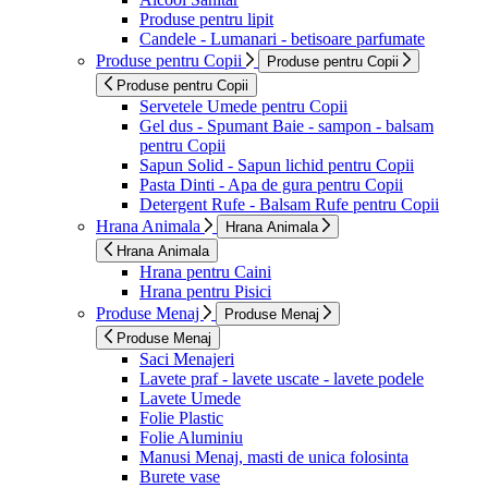
Produse pentru lipit
Candele - Lumanari - betisoare parfumate
Produse pentru Copii
Produse pentru Copii
Produse pentru Copii
Servetele Umede pentru Copii
Gel dus - Spumant Baie - sampon - balsam
pentru Copii
Sapun Solid - Sapun lichid pentru Copii
Pasta Dinti - Apa de gura pentru Copii
Detergent Rufe - Balsam Rufe pentru Copii
Hrana Animala
Hrana Animala
Hrana Animala
Hrana pentru Caini
Hrana pentru Pisici
Produse Menaj
Produse Menaj
Produse Menaj
Saci Menajeri
Lavete praf - lavete uscate - lavete podele
Lavete Umede
Folie Plastic
Folie Aluminiu
Manusi Menaj, masti de unica folosinta
Burete vase