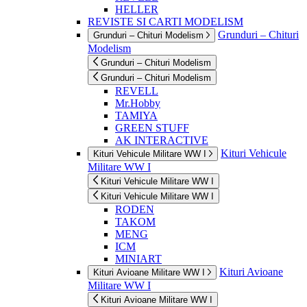
HELLER
REVISTE SI CARTI MODELISM
Grunduri – Chituri
Grunduri – Chituri Modelism
Modelism
Grunduri – Chituri Modelism
Grunduri – Chituri Modelism
REVELL
Mr.Hobby
TAMIYA
GREEN STUFF
AK INTERACTIVE
Kituri Vehicule
Kituri Vehicule Militare WW I
Militare WW I
Kituri Vehicule Militare WW I
Kituri Vehicule Militare WW I
RODEN
TAKOM
MENG
ICM
MINIART
Kituri Avioane
Kituri Avioane Militare WW I
Militare WW I
Kituri Avioane Militare WW I