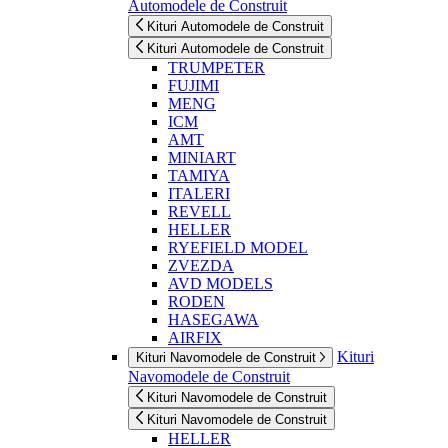
Automodele de Construit
Kituri Automodele de Construit
Kituri Automodele de Construit
TRUMPETER
FUJIMI
MENG
ICM
AMT
MINIART
TAMIYA
ITALERI
REVELL
HELLER
RYEFIELD MODEL
ZVEZDA
AVD MODELS
RODEN
HASEGAWA
AIRFIX
Kituri
Kituri Navomodele de Construit
Navomodele de Construit
Kituri Navomodele de Construit
Kituri Navomodele de Construit
HELLER