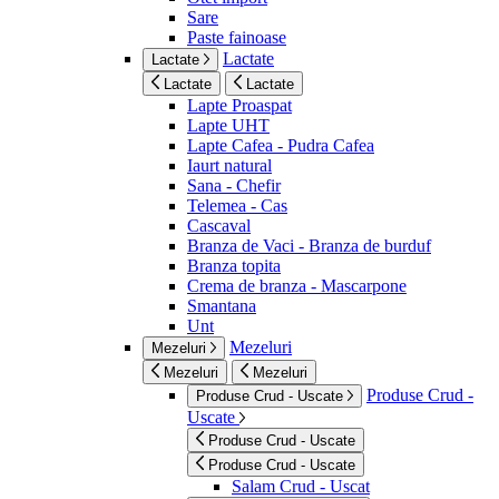
Sare
Paste fainoase
Lactate
Lactate
Lactate
Lactate
Lapte Proaspat
Lapte UHT
Lapte Cafea - Pudra Cafea
Iaurt natural
Sana - Chefir
Telemea - Cas
Cascaval
Branza de Vaci - Branza de burduf
Branza topita
Crema de branza - Mascarpone
Smantana
Unt
Mezeluri
Mezeluri
Mezeluri
Mezeluri
Produse Crud -
Produse Crud - Uscate
Uscate
Produse Crud - Uscate
Produse Crud - Uscate
Salam Crud - Uscat