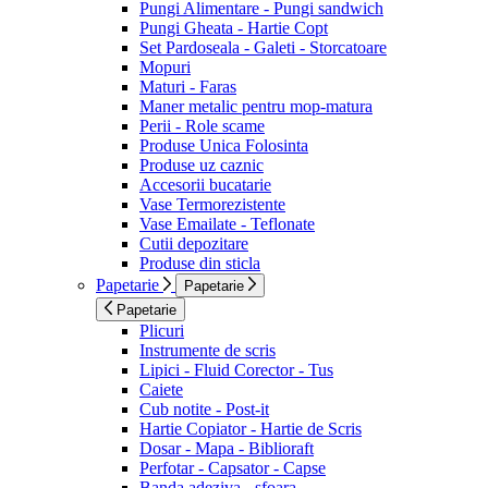
Pungi Alimentare - Pungi sandwich
Pungi Gheata - Hartie Copt
Set Pardoseala - Galeti - Storcatoare
Mopuri
Maturi - Faras
Maner metalic pentru mop-matura
Perii - Role scame
Produse Unica Folosinta
Produse uz caznic
Accesorii bucatarie
Vase Termorezistente
Vase Emailate - Teflonate
Cutii depozitare
Produse din sticla
Papetarie
Papetarie
Papetarie
Plicuri
Instrumente de scris
Lipici - Fluid Corector - Tus
Caiete
Cub notite - Post-it
Hartie Copiator - Hartie de Scris
Dosar - Mapa - Biblioraft
Perfotar - Capsator - Capse
Banda adeziva - sfoara