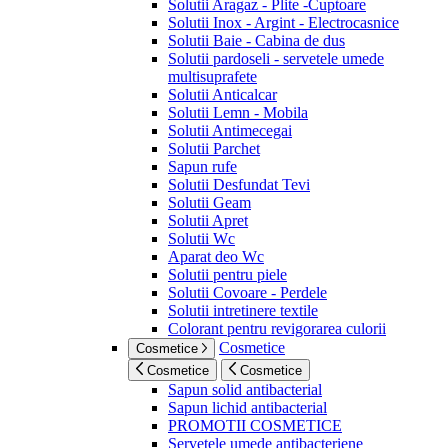
Solutii Aragaz - Plite -Cuptoare
Solutii Inox - Argint - Electrocasnice
Solutii Baie - Cabina de dus
Solutii pardoseli - servetele umede
multisuprafete
Solutii Anticalcar
Solutii Lemn - Mobila
Solutii Antimecegai
Solutii Parchet
Sapun rufe
Solutii Desfundat Tevi
Solutii Geam
Solutii Apret
Solutii Wc
Aparat deo Wc
Solutii pentru piele
Solutii Covoare - Perdele
Solutii intretinere textile
Colorant pentru revigorarea culorii
Cosmetice
Cosmetice
Cosmetice
Cosmetice
Sapun solid antibacterial
Sapun lichid antibacterial
PROMOTII COSMETICE
Servetele umede antibacteriene