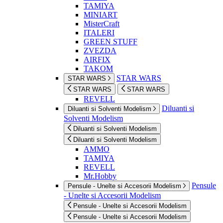
TAMIYA
MINIART
MisterCraft
ITALERI
GREEN STUFF
ZVEZDA
AIRFIX
TAKOM
STAR WARS
STAR WARS
STAR WARS
STAR WARS
REVELL
Diluanti si
Diluanti si Solventi Modelism
Solventi Modelism
Diluanti si Solventi Modelism
Diluanti si Solventi Modelism
AMMO
TAMIYA
REVELL
Mr.Hobby
Pensule
Pensule - Unelte si Accesorii Modelism
- Unelte si Accesorii Modelism
Pensule - Unelte si Accesorii Modelism
Pensule - Unelte si Accesorii Modelism