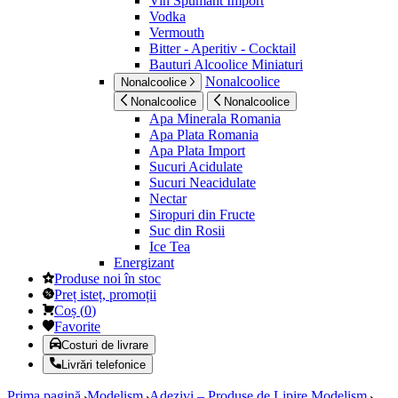
Vin Spumant Import
Vodka
Vermouth
Bitter - Aperitiv - Cocktail
Bauturi Alcoolice Miniaturi
Nonalcoolice
Nonalcoolice
Nonalcoolice
Nonalcoolice
Apa Minerala Romania
Apa Plata Romania
Apa Plata Import
Sucuri Acidulate
Sucuri Neacidulate
Nectar
Siropuri din Fructe
Suc din Rosii
Ice Tea
Energizant
Produse noi în stoc
Preț isteț, promoții
Coș
(
0
)
Favorite
Costuri de livrare
Livrări telefonice
Prima pagină
Modelism
Adezivi – Produse de Lipire Modelism