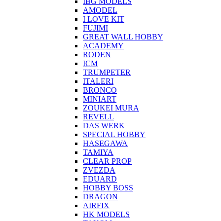
IBG MODELS
AMODEL
I LOVE KIT
FUJIMI
GREAT WALL HOBBY
ACADEMY
RODEN
ICM
TRUMPETER
ITALERI
BRONCO
MINIART
ZOUKEI MURA
REVELL
DAS WERK
SPECIAL HOBBY
HASEGAWA
TAMIYA
CLEAR PROP
ZVEZDA
EDUARD
HOBBY BOSS
DRAGON
AIRFIX
HK MODELS