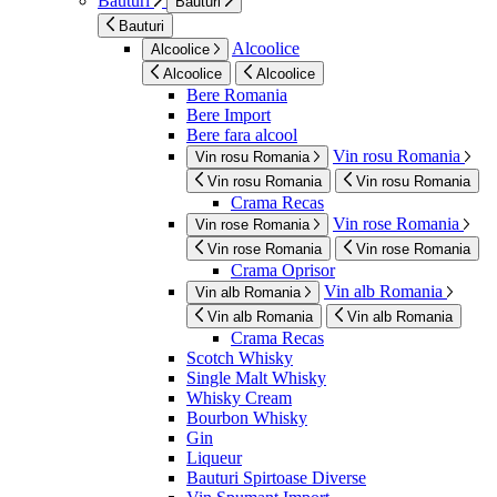
Bauturi
Bauturi
Bauturi
Alcoolice
Alcoolice
Alcoolice
Alcoolice
Bere Romania
Bere Import
Bere fara alcool
Vin rosu Romania
Vin rosu Romania
Vin rosu Romania
Vin rosu Romania
Crama Recas
Vin rose Romania
Vin rose Romania
Vin rose Romania
Vin rose Romania
Crama Oprisor
Vin alb Romania
Vin alb Romania
Vin alb Romania
Vin alb Romania
Crama Recas
Scotch Whisky
Single Malt Whisky
Whisky Cream
Bourbon Whisky
Gin
Liqueur
Bauturi Spirtoase Diverse