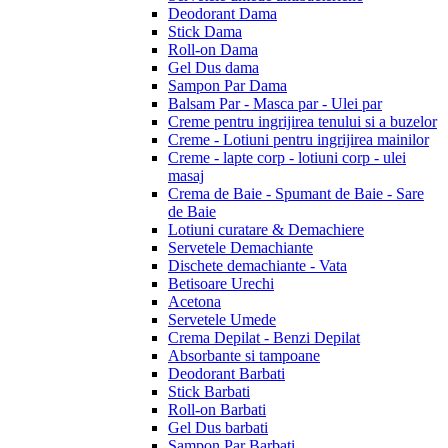
Deodorant Dama
Stick Dama
Roll-on Dama
Gel Dus dama
Sampon Par Dama
Balsam Par - Masca par - Ulei par
Creme pentru ingrijirea tenului si a buzelor
Creme - Lotiuni pentru ingrijirea mainilor
Creme - lapte corp - lotiuni corp - ulei
masaj
Crema de Baie - Spumant de Baie - Sare
de Baie
Lotiuni curatare & Demachiere
Servetele Demachiante
Dischete demachiante - Vata
Betisoare Urechi
Acetona
Servetele Umede
Crema Depilat - Benzi Depilat
Absorbante si tampoane
Deodorant Barbati
Stick Barbati
Roll-on Barbati
Gel Dus barbati
Sampon Par Barbati