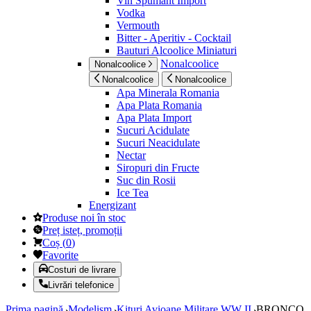
Vin Spumant Import
Vodka
Vermouth
Bitter - Aperitiv - Cocktail
Bauturi Alcoolice Miniaturi
Nonalcoolice
Nonalcoolice
Nonalcoolice
Nonalcoolice
Apa Minerala Romania
Apa Plata Romania
Apa Plata Import
Sucuri Acidulate
Sucuri Neacidulate
Nectar
Siropuri din Fructe
Suc din Rosii
Ice Tea
Energizant
Produse noi în stoc
Preț isteț, promoții
Coș
(
0
)
Favorite
Costuri de livrare
Livrări telefonice
Prima pagină
Modelism
Kituri Avioane Militare WW II
BRONCO