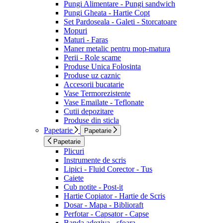
Pungi Alimentare - Pungi sandwich
Pungi Gheata - Hartie Copt
Set Pardoseala - Galeti - Storcatoare
Mopuri
Maturi - Faras
Maner metalic pentru mop-matura
Perii - Role scame
Produse Unica Folosinta
Produse uz caznic
Accesorii bucatarie
Vase Termorezistente
Vase Emailate - Teflonate
Cutii depozitare
Produse din sticla
Papetarie
Papetarie
Papetarie
Plicuri
Instrumente de scris
Lipici - Fluid Corector - Tus
Caiete
Cub notite - Post-it
Hartie Copiator - Hartie de Scris
Dosar - Mapa - Biblioraft
Perfotar - Capsator - Capse
Banda adeziva - sfoara