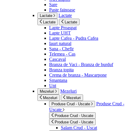
Sare
Paste fainoase
Lactate
Lactate
Lactate
Lactate
Lapte Proaspat
Lapte UHT
Lapte Cafea - Pudra Cafea
Iaurt natural
Sana - Chefir
Telemea - Cas
Cascaval
Branza de Vaci - Branza de burduf
Branza topita
Crema de branza - Mascarpone
Smantana
Unt
Mezeluri
Mezeluri
Mezeluri
Mezeluri
Produse Crud -
Produse Crud - Uscate
Uscate
Produse Crud - Uscate
Produse Crud - Uscate
Salam Crud - Uscat