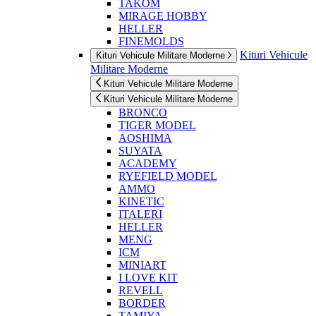
TAKOM
MIRAGE HOBBY
HELLER
FINEMOLDS
Kituri Vehicule
Kituri Vehicule Militare Moderne
Militare Moderne
Kituri Vehicule Militare Moderne
Kituri Vehicule Militare Moderne
BRONCO
TIGER MODEL
AOSHIMA
SUYATA
ACADEMY
RYEFIELD MODEL
AMMO
KINETIC
ITALERI
HELLER
MENG
ICM
MINIART
I LOVE KIT
REVELL
BORDER
TAMIYA