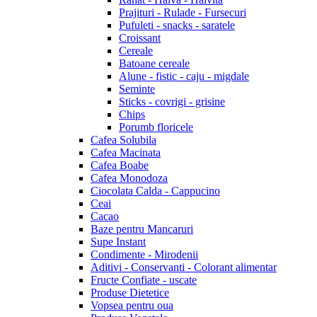
Prajituri - Rulade - Fursecuri
Pufuleti - snacks - saratele
Croissant
Cereale
Batoane cereale
Alune - fistic - caju - migdale
Seminte
Sticks - covrigi - grisine
Chips
Porumb floricele
Cafea Solubila
Cafea Macinata
Cafea Boabe
Cafea Monodoza
Ciocolata Calda - Cappucino
Ceai
Cacao
Baze pentru Mancaruri
Supe Instant
Condimente - Mirodenii
Aditivi - Conservanti - Colorant alimentar
Fructe Confiate - uscate
Produse Dietetice
Vopsea pentru oua