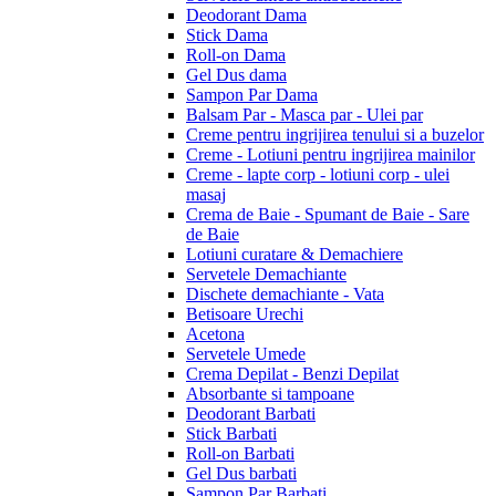
Deodorant Dama
Stick Dama
Roll-on Dama
Gel Dus dama
Sampon Par Dama
Balsam Par - Masca par - Ulei par
Creme pentru ingrijirea tenului si a buzelor
Creme - Lotiuni pentru ingrijirea mainilor
Creme - lapte corp - lotiuni corp - ulei
masaj
Crema de Baie - Spumant de Baie - Sare
de Baie
Lotiuni curatare & Demachiere
Servetele Demachiante
Dischete demachiante - Vata
Betisoare Urechi
Acetona
Servetele Umede
Crema Depilat - Benzi Depilat
Absorbante si tampoane
Deodorant Barbati
Stick Barbati
Roll-on Barbati
Gel Dus barbati
Sampon Par Barbati