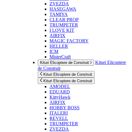
ZVEZDA
HASEGAWA
TAMIYA
CLEAR PROP
TRUMPETER
I LOVE KIT
AIRFIX
MAGIC FACTORY
HELLER
ICM
MisterCraft
Kituri Elicoptere
Kituri Elicoptere de Construit
de Construit
Kituri Elicoptere de Construit
Kituri Elicoptere de Construit
AMODEL
EDUARD
KittyHawk
AIRFIX
HOBBY BOSS
ITALERI
REVELL
TRUMPETER
ZVEZDA