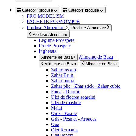
Categorii produse
Categorii produse
PRO MODELISM
PACHETE ECONOMICE
Produse Alimentare
Produse Alimentare
Produse Alimentare
Legume Proaspete
Fructe Proaspete
Inghetata
Alimente de Baza
Alimente de Baza
Alimente de Baza
Alimente de Baza
Zahar tos alb
Zahar Brun
Zahar pudra
Zahar plic - Zhar stick - Zahar cubic
Faina - Drojdie
Ulei de floarea soarelui
Ulei de masline
Malai
Orez - Fasole
Gris - Pesmet - Arpacas
Oua
Otet Romania
Otet import