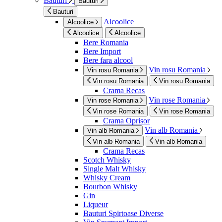
Bauturi
Bauturi
Bauturi
Alcoolice
Alcoolice
Alcoolice
Alcoolice
Bere Romania
Bere Import
Bere fara alcool
Vin rosu Romania
Vin rosu Romania
Vin rosu Romania
Vin rosu Romania
Crama Recas
Vin rose Romania
Vin rose Romania
Vin rose Romania
Vin rose Romania
Crama Oprisor
Vin alb Romania
Vin alb Romania
Vin alb Romania
Vin alb Romania
Crama Recas
Scotch Whisky
Single Malt Whisky
Whisky Cream
Bourbon Whisky
Gin
Liqueur
Bauturi Spirtoase Diverse