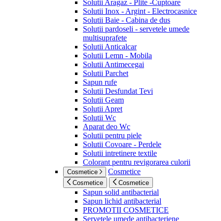
Solutii Aragaz - Plite -Cuptoare
Solutii Inox - Argint - Electrocasnice
Solutii Baie - Cabina de dus
Solutii pardoseli - servetele umede
multisuprafete
Solutii Anticalcar
Solutii Lemn - Mobila
Solutii Antimecegai
Solutii Parchet
Sapun rufe
Solutii Desfundat Tevi
Solutii Geam
Solutii Apret
Solutii Wc
Aparat deo Wc
Solutii pentru piele
Solutii Covoare - Perdele
Solutii intretinere textile
Colorant pentru revigorarea culorii
Cosmetice
Cosmetice
Cosmetice
Cosmetice
Sapun solid antibacterial
Sapun lichid antibacterial
PROMOTII COSMETICE
Servetele umede antibacteriene