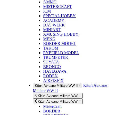
AMMO
MISTERCRAFT
ICM
SPECIAL HOBBY
ACADEMY
DAS WERK
MINIART
AMUSING HOBBY
MENG
BORDER MODEL
TAKOM
RYEFIELD MODEL
TRUMPETER
SUYATA
BRONCO
HASEGAWA
RODEN
AIRFIXFIX
Kituri Avioane
Kituri Avioane Militare WW II
Militare WW II
Kituri Avioane Militare WW II
Kituri Avioane Militare WW II
MisterCraft
BORDER