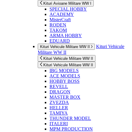
Kituri Avioane Militare WW I
SPECIAL HOBBY
ACADEMY
MisterCraft
RODEN
TAKOM
ARMA HOBBY
EDUARD
Kituri Vehicule
Kituri Vehicule Militare WW II
Militare WW II
Kituri Vehicule Militare WW II
Kituri Vehicule Militare WW II
IBG MODELS
ACE MODELS
HOBBY BOSS
REVELL
DRAGON
MASTER BOX
ZVEZDA
HELLER
TAMIYA
THUNDER MODEL
ITALERI
MPM PRODUCTION