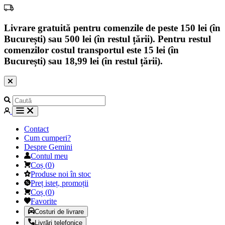
Livrare gratuită pentru comenzile de peste 150 lei (în
București) sau 500 lei (în restul țării). Pentru restul
comenzilor costul transportul este 15 lei (în
București) sau 18,99 lei (în restul țării).
Contact
Cum cumperi?
Despre Gemini
Contul meu
Coș
(
0
)
Produse noi în stoc
Preț isteț, promoții
Coș
(
0
)
Favorite
Costuri de livrare
Livrări telefonice