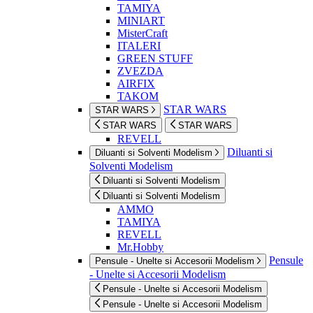
TAMIYA
MINIART
MisterCraft
ITALERI
GREEN STUFF
ZVEZDA
AIRFIX
TAKOM
STAR WARS
STAR WARS
STAR WARS
STAR WARS
REVELL
Diluanti si
Diluanti si Solventi Modelism
Solventi Modelism
Diluanti si Solventi Modelism
Diluanti si Solventi Modelism
AMMO
TAMIYA
REVELL
Mr.Hobby
Pensule
Pensule - Unelte si Accesorii Modelism
- Unelte si Accesorii Modelism
Pensule - Unelte si Accesorii Modelism
Pensule - Unelte si Accesorii Modelism