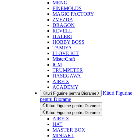
MENG
FINEMOLDS
MAGIC FACTORY
ZVEZDA
DRAGON
REVELL
ITALERI
HOBBY BOSS
TAMIYA
I LOVE KIT
MisterCraft
ICM
TRUMPETER
HASEGAWA
AIRFIX
ACADEMY
Kituri Figurine
Kituri Figurine pentru Diorame
pentru Diorame
Kituri Figurine pentru Diorame
Kituri Figurine pentru Diorame
AIRFIX
HAT
MASTER BOX
MINIART