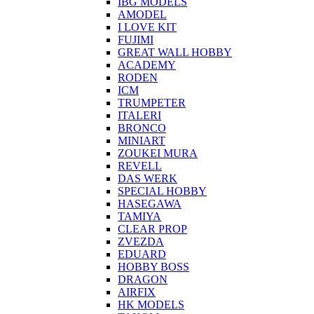
IBG MODELS
AMODEL
I LOVE KIT
FUJIMI
GREAT WALL HOBBY
ACADEMY
RODEN
ICM
TRUMPETER
ITALERI
BRONCO
MINIART
ZOUKEI MURA
REVELL
DAS WERK
SPECIAL HOBBY
HASEGAWA
TAMIYA
CLEAR PROP
ZVEZDA
EDUARD
HOBBY BOSS
DRAGON
AIRFIX
HK MODELS