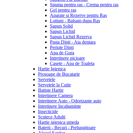
Spuma pentru ras - Crema pentru ras
Gel pentru ras
Aparate si Rezerve pentru Ras
Lotiuni - Balsam dupa Ras
Sapun Solid
Sapun Lichid
Sapun Lichid Rezerva
Pasta Dinti - Ata dentara
Periute Dinti
Apa de Gura
Intretinere picioare
Casete - Apa de Toaleta
Hartie Igienica
Prosoape de Bucatarie
Servetele
Servetele la Cutie
Batiste Hartie
Intretinere Camera
Intretinere Auto - Odorizante auto
Intretinere Incaltaminte
Insecticide
Scutece Adulti
Hartie igienica umeda
Baterii - Becuri - Prelungitoare
Alcool Sanitar