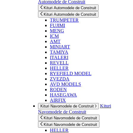
Automodele de Construit
Kituri Automodele de Construit
Kituri Automodele de Construit
TRUMPETER
FUJIMI
MENG
ICM
AMT
MINIART
TAMIYA
ITALERI
REVELL
HELLER
RYEFIELD MODEL
ZVEZDA
AVD MODELS
RODEN
HASEGAWA
AIRFIX
Kituri
Kituri Navomodele de Construit
Navomodele de Construit
Kituri Navomodele de Construit
Kituri Navomodele de Construit
HELLER