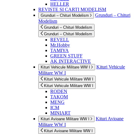
HELLER
REVISTE SI CARTI MODELISM
Grunduri – Chituri
Grunduri – Chituri Modelism
Modelism
Grunduri – Chituri Modelism
Grunduri – Chituri Modelism
REVELL
Mr.Hobby
TAMIYA
GREEN STUFF
AK INTERACTIVE
Kituri Vehicule
Kituri Vehicule Militare WW I
Militare WW I
Kituri Vehicule Militare WW I
Kituri Vehicule Militare WW I
RODEN
TAKOM
MENG
ICM
MINIART
Kituri Avioane
Kituri Avioane Militare WW I
Militare WW I
Kituri Avioane Militare WW I