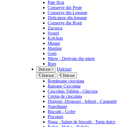
Pate ficat
Conserve din Peste
Conserve din Legume
Delicatese din legume
Conserve din Rosii
Zacusca
Sosuri
Ketchup
Mustar
Masline
Gem
Miere - Derivate din miere
Bors
Dulciuri
Dulciuri
Dulciuri
Dulciuri
Bomboane ciocolata
Batoane Ciocolata
Ciocolata Tableta - Glucoza
Crema de ciocolata
Drajeuri -Dropsuri - Jeleuri - Caramele
Napolitane
Biscuiti - Gofre
Piscoturi
Nuga - Salam de biscuiti - Turta dulce
Rahat - Halva - Halvita