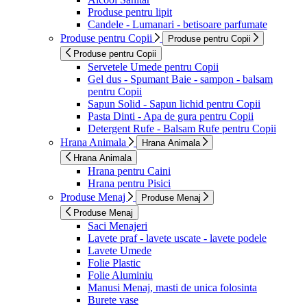
Produse pentru lipit
Candele - Lumanari - betisoare parfumate
Produse pentru Copii
Produse pentru Copii
Produse pentru Copii
Servetele Umede pentru Copii
Gel dus - Spumant Baie - sampon - balsam
pentru Copii
Sapun Solid - Sapun lichid pentru Copii
Pasta Dinti - Apa de gura pentru Copii
Detergent Rufe - Balsam Rufe pentru Copii
Hrana Animala
Hrana Animala
Hrana Animala
Hrana pentru Caini
Hrana pentru Pisici
Produse Menaj
Produse Menaj
Produse Menaj
Saci Menajeri
Lavete praf - lavete uscate - lavete podele
Lavete Umede
Folie Plastic
Folie Aluminiu
Manusi Menaj, masti de unica folosinta
Burete vase