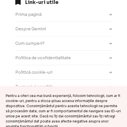
Link-uri utile
Prima pagină
Despre Gemini
Cum cumperi?
Politica de confidentialitate
Politică cookie-uri
Termeni și condiții
Pentru a oferi cea mai bună experiență, folosim tehnologii, cum ar fi
cookie-uri, pentru a stoca și/sau accesa informațiile despre
Contact
dispozitive. Consimțământul pentru aceste tehnologii ne permite
să procesăm date, cum ar fi comportamentul de navigare sau ID-uri
ANPC
unice pe acest site. Dacă nu îți dai consimțământul sau îți retragi
consimțământul dat poate avea afecte negative asupra unor
anumite funcționalități și funcții.