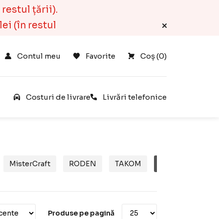
estul țării).
ei (în restul
Contul meu
Favorite
Coș 
(
0
)
e
Costuri de livrare
Livrări telefonice
MisterCraft
RODEN
TAKOM
ARMA HOBBY
Produse pe pagină