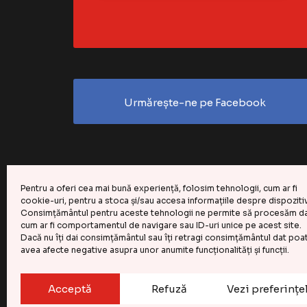
Urmărește-ne pe Facebook
Pentru a oferi cea mai bună experiență, folosim tehnologii, cum ar fi
cookie-uri, pentru a stoca și/sau accesa informațiile despre dispoziti
Consimțământul pentru aceste tehnologii ne permite să procesăm da
cum ar fi comportamentul de navigare sau ID-uri unice pe acest site.
Dacă nu îți dai consimțământul sau îți retragi consimțământul dat poa
avea afecte negative asupra unor anumite funcționalități și funcții.
CASA DE COMENZI GEMINI S.R.L.
202
©
Acceptă
Refuză
Vezi preferințe