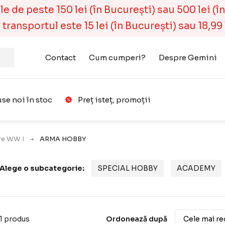
 de peste 150 lei (în București) sau 500 lei (în r
ransportul este 15 lei (în București) sau 18,99 l
Contact
Cum cumperi?
Despre Gemini
se noi în stoc
Preț isteț, promoții
Favorit
are WW I
ARMA HOBBY
Alege o subcategorie:
SPECIAL HOBBY
ACADEMY
1 produs
Ordonează după