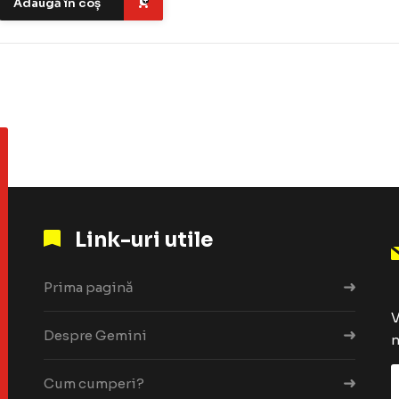
Adaugă în coș
Link-uri utile
Prima pagină
V
Despre Gemini
n
Cum cumperi?