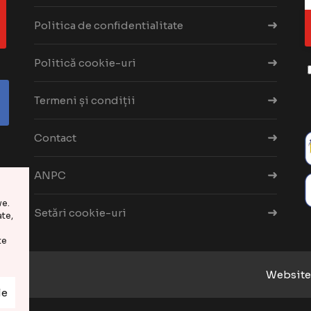
Politica de confidentialitate
Politică cookie-uri
Termeni și condiții
Contact
ANPC
ve.
Setări cookie-uri
te,
te
6
Website 
le