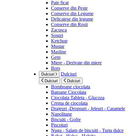
Pate ficat
Conserve din Peste
Conserve din Legume
Delicatese din legume
Conserve din Rosii
Zacusca
Sosuri
Ketchup
Mustar
Masline
Gem
Miere - Derivate din miere
Bors
Dulciuri
Dulciuri
Dulciuri
Dulciuri
Bomboane ciocolata
Batoane Ciocolata
Ciocolata Tableta - Glucoza
Crema de ciocolata
Drajeuri -Dropsuri - Jeleuri - Caramele
Napolitane
Biscuiti - Gofre
Piscoturi
Nuga - Salam de biscuiti - Turta dulce
Rahat - Halva - Halvita