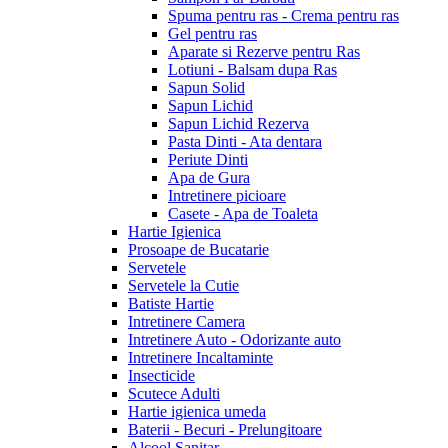
Spuma pentru ras - Crema pentru ras
Gel pentru ras
Aparate si Rezerve pentru Ras
Lotiuni - Balsam dupa Ras
Sapun Solid
Sapun Lichid
Sapun Lichid Rezerva
Pasta Dinti - Ata dentara
Periute Dinti
Apa de Gura
Intretinere picioare
Casete - Apa de Toaleta
Hartie Igienica
Prosoape de Bucatarie
Servetele
Servetele la Cutie
Batiste Hartie
Intretinere Camera
Intretinere Auto - Odorizante auto
Intretinere Incaltaminte
Insecticide
Scutece Adulti
Hartie igienica umeda
Baterii - Becuri - Prelungitoare
Alcool Sanitar