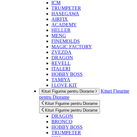
ICM
TRUMPETER
HASEGAWA
AIRFIX
ACADEMY
HELLER
MENG
FINEMOLDS
MAGIC FACTORY
ZVEZDA
DRAGON
REVELL
ITALERI
HOBBY BOSS
TAMIYA
I LOVE KIT
Kituri Figurine
Kituri Figurine pentru Diorame
pentru Diorame
Kituri Figurine pentru Diorame
Kituri Figurine pentru Diorame
DRAGON
BRONCO
HOBBY BOSS
TRUMPETER