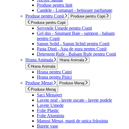
Produse pentru lipit
Candele - Lumanari - betisoare parfumate
Produse pentru Copii
Produse pentru Copii
Produse pentru Copii
Servetele Umede pentru Copii
Gel dus - Spumant Baie - sampon - balsam
pentru Copii
Sapun Solid - Sapun lichid pentru Copii
Pasta Dinti - Apa de gura pentru Copii
Detergent Rufe - Balsam Rufe pentru Copii
Hrana Animala
Hrana Animala
Hrana Animala
Hrana pentru Caini
Hrana pentru Pisici
Produse Menaj
Produse Menaj
Produse Menaj
Saci Menajeri
Lavete praf - lavete uscate - lavete podele
Lavete Umede
Folie Plastic
Folie Aluminiu
Manusi Menaj, masti de unica folosinta
Burete vase