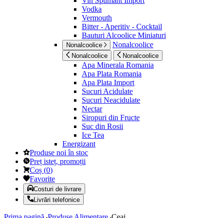
Vin Spumant Import
Vodka
Vermouth
Bitter - Aperitiv - Cocktail
Bauturi Alcoolice Miniaturi
Nonalcoolice
Nonalcoolice
Nonalcoolice
Nonalcoolice
Apa Minerala Romania
Apa Plata Romania
Apa Plata Import
Sucuri Acidulate
Sucuri Neacidulate
Nectar
Siropuri din Fructe
Suc din Rosii
Ice Tea
Energizant
Produse noi în stoc
Preț isteț, promoții
Coș
(
0
)
Favorite
Costuri de livrare
Livrări telefonice
Prima pagină
Produse Alimentare
Ceai