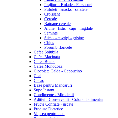
Prajituri - Rulade - Fursecuri
Pufuleti - snacks - saratele
Croissant
Cereale
Batoane cereale
Alune - fistic - caju - migdale
Seminte
Sticks - covrigi - grisine
Chips
Porumb floricele
Cafea Solubila
Cafea Macinata
Cafea Boabe
Cafea Monodoza
Ciocolata Calda - Cappucino
Ceai
Cacao
Baze pentru Mancaruri
Supe Instant
Condimente - Mirodenii
Aditivi - Conservanti - Colorant alimentar
Fructe Confiate - uscate
Produse Dietetice
Vopsea pentru oua