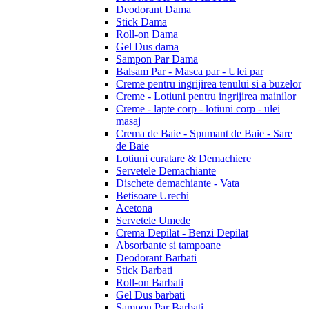
Deodorant Dama
Stick Dama
Roll-on Dama
Gel Dus dama
Sampon Par Dama
Balsam Par - Masca par - Ulei par
Creme pentru ingrijirea tenului si a buzelor
Creme - Lotiuni pentru ingrijirea mainilor
Creme - lapte corp - lotiuni corp - ulei
masaj
Crema de Baie - Spumant de Baie - Sare
de Baie
Lotiuni curatare & Demachiere
Servetele Demachiante
Dischete demachiante - Vata
Betisoare Urechi
Acetona
Servetele Umede
Crema Depilat - Benzi Depilat
Absorbante si tampoane
Deodorant Barbati
Stick Barbati
Roll-on Barbati
Gel Dus barbati
Sampon Par Barbati