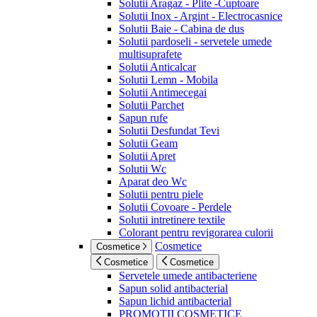
Solutii Aragaz - Plite -Cuptoare
Solutii Inox - Argint - Electrocasnice
Solutii Baie - Cabina de dus
Solutii pardoseli - servetele umede
multisuprafete
Solutii Anticalcar
Solutii Lemn - Mobila
Solutii Antimecegai
Solutii Parchet
Sapun rufe
Solutii Desfundat Tevi
Solutii Geam
Solutii Apret
Solutii Wc
Aparat deo Wc
Solutii pentru piele
Solutii Covoare - Perdele
Solutii intretinere textile
Colorant pentru revigorarea culorii
Cosmetice
Cosmetice
Cosmetice
Cosmetice
Servetele umede antibacteriene
Sapun solid antibacterial
Sapun lichid antibacterial
PROMOTII COSMETICE