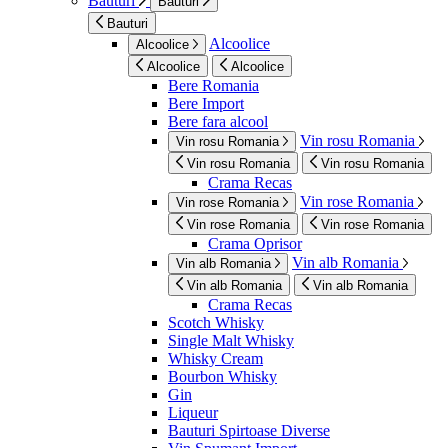
Bauturi
Bauturi
Bauturi
Alcoolice
Alcoolice
Alcoolice
Alcoolice
Bere Romania
Bere Import
Bere fara alcool
Vin rosu Romania
Vin rosu Romania
Vin rosu Romania
Vin rosu Romania
Crama Recas
Vin rose Romania
Vin rose Romania
Vin rose Romania
Vin rose Romania
Crama Oprisor
Vin alb Romania
Vin alb Romania
Vin alb Romania
Vin alb Romania
Crama Recas
Scotch Whisky
Single Malt Whisky
Whisky Cream
Bourbon Whisky
Gin
Liqueur
Bauturi Spirtoase Diverse