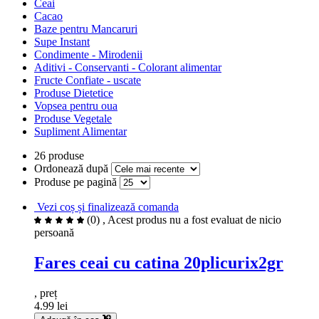
Ceai
Cacao
Baze pentru Mancaruri
Supe Instant
Condimente - Mirodenii
Aditivi - Conservanti - Colorant alimentar
Fructe Confiate - uscate
Produse Dietetice
Vopsea pentru oua
Produse Vegetale
Supliment Alimentar
26 produse
Ordonează după
Produse pe pagină
Vezi coș și finalizează comanda
(0)
, Acest produs nu a fost evaluat de nicio
persoană
Fares ceai cu catina 20plicurix2gr
, preț
4.99 lei