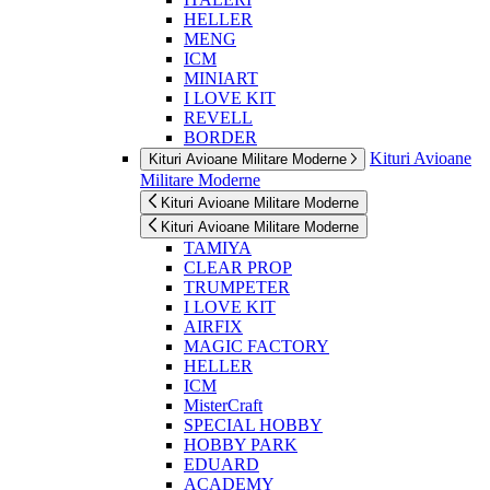
HELLER
MENG
ICM
MINIART
I LOVE KIT
REVELL
BORDER
Kituri Avioane
Kituri Avioane Militare Moderne
Militare Moderne
Kituri Avioane Militare Moderne
Kituri Avioane Militare Moderne
TAMIYA
CLEAR PROP
TRUMPETER
I LOVE KIT
AIRFIX
MAGIC FACTORY
HELLER
ICM
MisterCraft
SPECIAL HOBBY
HOBBY PARK
EDUARD
ACADEMY