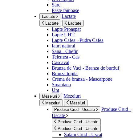
Sare
Paste fainoase
Lactate
Lactate
Lactate
Lactate
Lapte Proaspat
Lapte UHT
Lapte Cafea - Pudra Cafea
Iaurt natural
Sana - Chefir
Telemea - Cas
Cascaval
Branza de Vaci - Branza de burduf
Branza topita
Crema de branza - Mascarpone
Smantana
Unt
Mezeluri
Mezeluri
Mezeluri
Mezeluri
Produse Crud -
Produse Crud - Uscate
Uscate
Produse Crud - Uscate
Produse Crud - Uscate
Salam Crud - Uscat