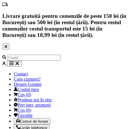
Livrare gratuită pentru comenzile de peste 150 lei (în
București) sau 500 lei (în restul țării). Pentru restul
comenzilor costul transportul este 15 lei (în
București) sau 18,99 lei (în restul țării).
Contact
Cum cumperi?
Despre Gemini
Contul meu
Coș
(
0
)
Produse noi în stoc
Preț isteț, promoții
Coș
(
0
)
Favorite
Costuri de livrare
Livrări telefonice