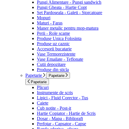
Pungi Alimentare - Pungi sandwich
Pungi Gheata - Hartie Copt
Set Pardoseala - Galeti - Storcatoare
Mopuri
Maturi - Faras
Maner metalic pentru mop-matura
Perii - Role scame
Produse Unica Folosinta
Produse uz caznic
Accesorii bucatarie
Vase Termorezistente
Vase Emailate - Teflonate
Cutii depozitare
Produse din sticla
Papetarie
Papetarie
Papetarie
Plicuri
Instrumente de scris
Lipici - Fluid Corector - Tus
Caiete
Cub notite - Post-it
Hartie Copiator - Hartie de Scris
Dosar - Mapa - Biblioraft
Perfotar - Capsator - Capse
Banda adeziva - sfoara