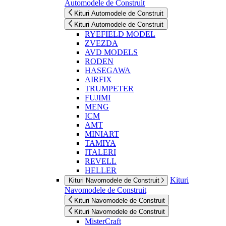
Automodele de Construit
Kituri Automodele de Construit
Kituri Automodele de Construit
RYEFIELD MODEL
ZVEZDA
AVD MODELS
RODEN
HASEGAWA
AIRFIX
TRUMPETER
FUJIMI
MENG
ICM
AMT
MINIART
TAMIYA
ITALERI
REVELL
HELLER
Kituri
Kituri Navomodele de Construit
Navomodele de Construit
Kituri Navomodele de Construit
Kituri Navomodele de Construit
MisterCraft