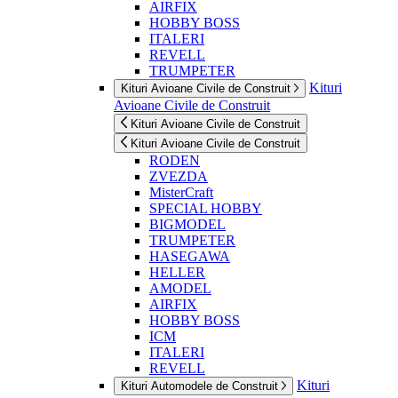
AIRFIX
HOBBY BOSS
ITALERI
REVELL
TRUMPETER
Kituri
Kituri Avioane Civile de Construit
Avioane Civile de Construit
Kituri Avioane Civile de Construit
Kituri Avioane Civile de Construit
RODEN
ZVEZDA
MisterCraft
SPECIAL HOBBY
BIGMODEL
TRUMPETER
HASEGAWA
HELLER
AMODEL
AIRFIX
HOBBY BOSS
ICM
ITALERI
REVELL
Kituri
Kituri Automodele de Construit