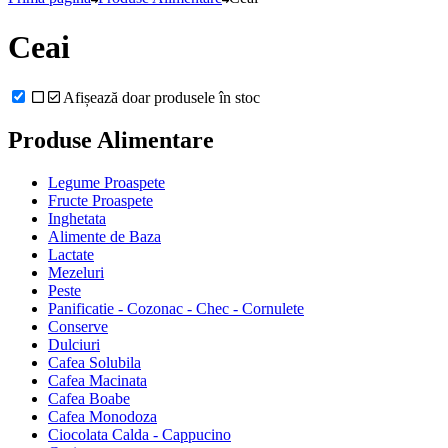
Ceai
Afișează doar produsele în stoc
Produse Alimentare
Legume Proaspete
Fructe Proaspete
Inghetata
Alimente de Baza
Lactate
Mezeluri
Peste
Panificatie - Cozonac - Chec - Cornulete
Conserve
Dulciuri
Cafea Solubila
Cafea Macinata
Cafea Boabe
Cafea Monodoza
Ciocolata Calda - Cappucino