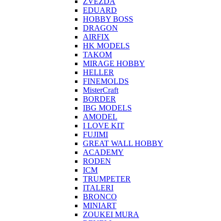
ZVEZDA
EDUARD
HOBBY BOSS
DRAGON
AIRFIX
HK MODELS
TAKOM
MIRAGE HOBBY
HELLER
FINEMOLDS
MisterCraft
BORDER
IBG MODELS
AMODEL
I LOVE KIT
FUJIMI
GREAT WALL HOBBY
ACADEMY
RODEN
ICM
TRUMPETER
ITALERI
BRONCO
MINIART
ZOUKEI MURA