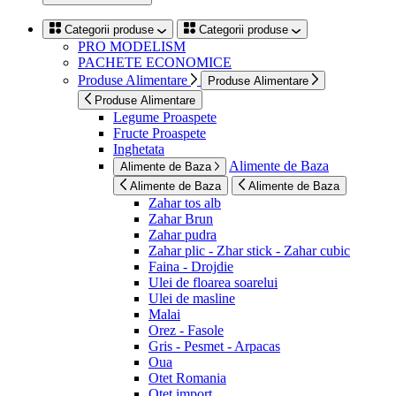
Categorii produse
Categorii produse
PRO MODELISM
PACHETE ECONOMICE
Produse Alimentare
Produse Alimentare
Produse Alimentare
Legume Proaspete
Fructe Proaspete
Inghetata
Alimente de Baza
Alimente de Baza
Alimente de Baza
Alimente de Baza
Zahar tos alb
Zahar Brun
Zahar pudra
Zahar plic - Zhar stick - Zahar cubic
Faina - Drojdie
Ulei de floarea soarelui
Ulei de masline
Malai
Orez - Fasole
Gris - Pesmet - Arpacas
Oua
Otet Romania
Otet import