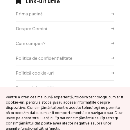
Link-uri utile
Prima pagină
Despre Gemini
Cum cumperi?
Politica de confidentialitate
Politică cookie-uri
Termeni și condiții
Pentru a oferi cea mai bună experiență, folosim tehnologii, cum ar fi
Contact
cookie-uri, pentru a stoca și/sau accesa informațiile despre
dispozitive. Consimțământul pentru aceste tehnologii ne permite
să procesăm date, cum ar fi comportamentul de navigare sau ID-uri
ANPC
unice pe acest site. Dacă nu îți dai consimțământul sau îți retragi
consimțământul dat poate avea afecte negative asupra unor
anumite funcționalități și funcții.